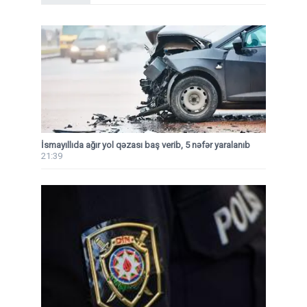
İsmayıllıda ağır yol qəzası baş verib, 5 nəfər yaralanıb
21:39