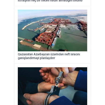
ittifaqının heç bir ölkəni hədəf almadığını bildirib
Qazaxıstan Azərbaycan üzərindən neft ixracını
genişləndirməyi planlaşdırır