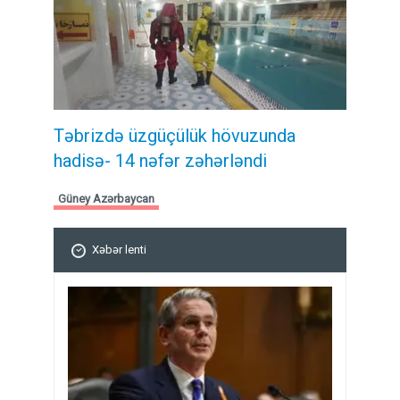
Təbrizdə üzgüçülük hövuzunda
hadisə- 14 nəfər zəhərləndi
Güney Azərbaycan
Xəbər lenti