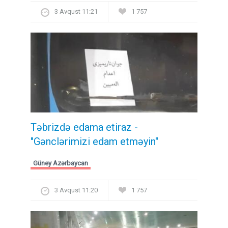
3 Avqust 11:21
1 757
Təbrizdə edama etiraz -
"Gənclərimizi edam etməyin"
Güney Azərbaycan
3 Avqust 11:20
1 757