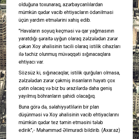
olduğuna toxunaraq, azərbaycanlılardan
mümkün qədər vacib ehtiyacların ödənilməsi
üçün yardım etmələrini xahiş edib.
"Havaların soyuq keçməsi və qar yağmasının
yaratdığı şəraitə uyğun olaraq zəlzələdən zərər
çəkən Xoy əhalisinin təcili olaraq istilik cihazları
ilə təchiz olunmuş müvəqqəti sığınacaqlara
ehtiyacı var.
Sözsüz ki, sığınacaqlar, istilik qurğuları olmasa,
zəlzələdən zərər çəkmiş insanların həyatı çox
çətin olacaq və biz bu ərazilərdə daha geniş
yayılmış böhranların şahidi olacağıq.
Buna görə də, səlahiyyətlilərin bir plan
düşünməsi və Xoy əhalisinin vacib ehtiyaclarını
mümkün qədər tez təmin etməsini tələb
edirik",- Məhəmməd Əlimuradi bildirib. (Axar.az)