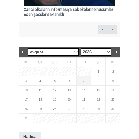
Xarici ölkələrin informasiya şəbəkələrinə hücumlar
edən şəxslər saxlanıldı
BE
ÇA
ÇƏ
CA
CÜ
ŞƏ
BZ
1
2
3
4
5
6
7
8
9
10
11
12
13
14
15
16
17
18
19
20
21
22
23
24
25
26
27
28
29
30
31
Hadisə