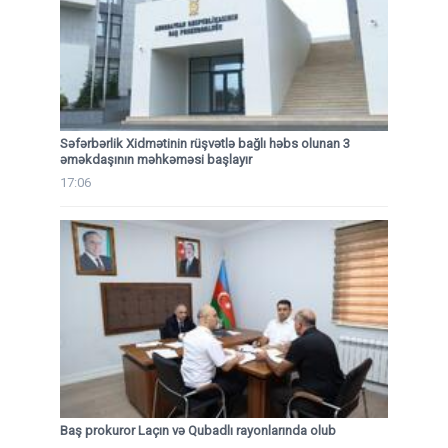
Səfərbərlik Xidmətinin rüşvətlə bağlı həbs olunan 3
əməkdaşının məhkəməsi başlayır
17:06
Baş prokuror Laçın və Qubadlı rayonlarında olub