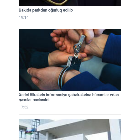
Bakıda parkdan oğurluq edilib
19:14
Xarici ölkələrin informasiya şəbəkələrinə hücumlar edən
şəxslər saxlanıldı
17:52