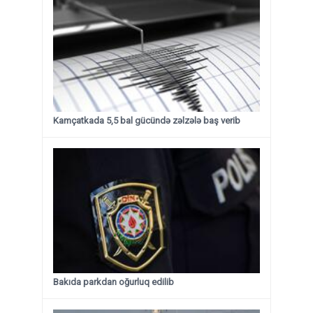
Kamçatkada 5,5 bal gücündə zəlzələ baş verib
Bakıda parkdan oğurluq edilib