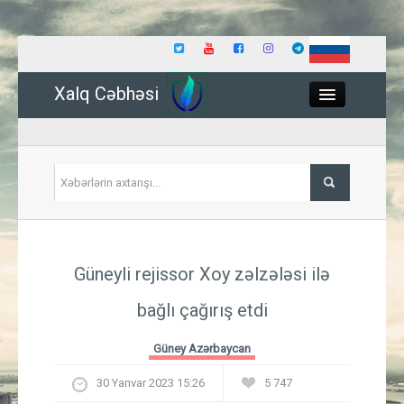
Xalq Cəbhəsi
Close
Siyasət
Güneyli rejissor Xoy zəlzələsi ilə
İqtisadiyyat
bağlı çağırış etdi
Dünya
Güney Azərbaycan
Hadisə
30 Yanvar 2023 15:26
5 747