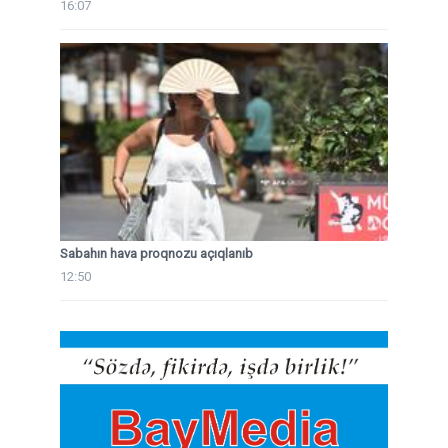
16:07
Sabahın hava proqnozu açıqlanıb
12:50