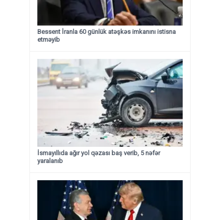
Bessent İranla 60 günlük atəşkəs imkanını istisna
etməyib
İsmayıllıda ağır yol qəzası baş verib, 5 nəfər
yaralanıb