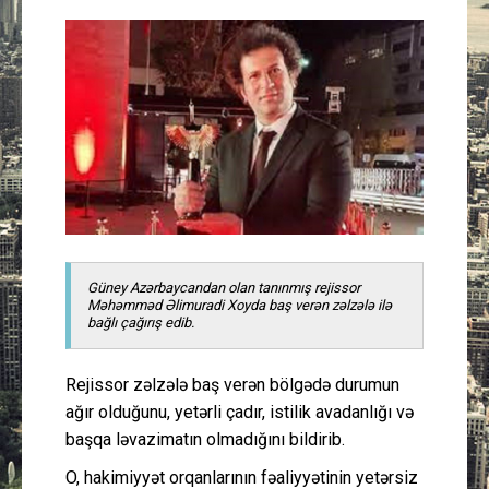
Güney Azərbaycan
Mədəniyyət
Müsahibə
İdman
Layihə
Güney Azərbaycandan olan tanınmış rejissor
Gündəm
Məhəmməd Əlimuradi Xoyda baş verən zəlzələ ilə
bağlı çağırış edib.
Cəmiyyət
Rejissor zəlzələ baş verən bölgədə durumun
ağır olduğunu, yetərli çadır, istilik avadanlığı və
Peşə etikası
başqa ləvazimatın olmadığını bildirib.
Əlaqə
O, hakimiyyət orqanlarının fəaliyyətinin yetərsiz