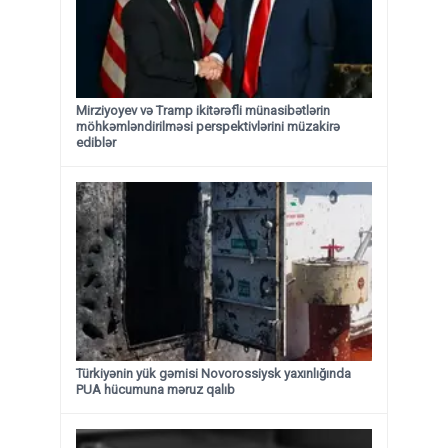
Mirziyoyev və Tramp ikitərəfli münasibətlərin
möhkəmləndirilməsi perspektivlərini müzakirə
ediblər
Türkiyənin yük gəmisi Novorossiysk yaxınlığında
PUA hücumuna məruz qalıb