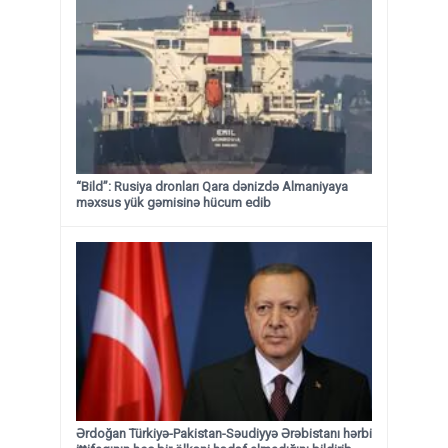
“Bild”: Rusiya dronları Qara dənizdə Almaniyaya
məxsus yük gəmisinə hücum edib
Ərdoğan Türkiyə-Pakistan-Səudiyyə Ərəbistanı hərbi