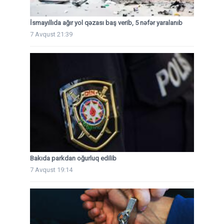
İsmayıllıda ağır yol qəzası baş verib, 5 nəfər yaralanıb
7 Avqust 21:39
Bakıda parkdan oğurluq edilib
7 Avqust 19:14