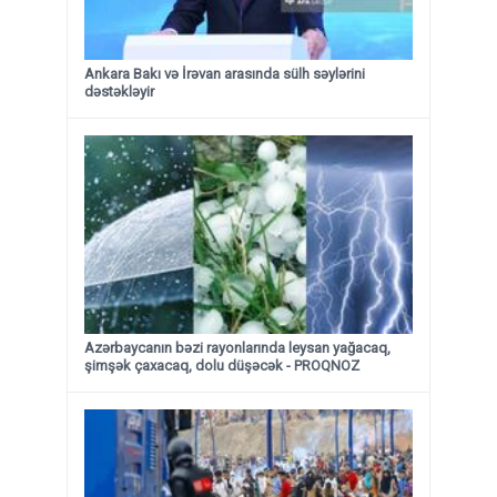
Ankara Bakı və İrəvan arasında sülh səylərini
dəstəkləyir
Azərbaycanın bəzi rayonlarında leysan yağacaq,
şimşək çaxacaq, dolu düşəcək - PROQNOZ