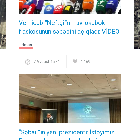
Vernidub “Neftçi”nin avrokubok
fiaskosunun səbəbini açıqladı: VİDEO
İdman
7 Avqust 15:41
1 169
“Səbail”in yeni prezidenti: İstəyimiz