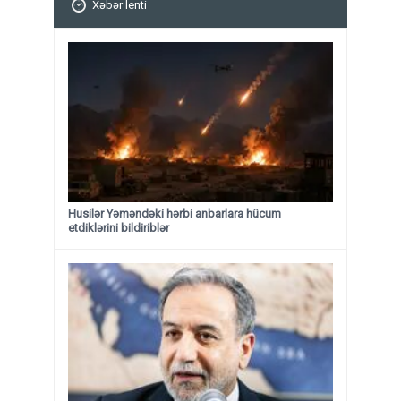
Xəbər lenti
Husilər Yəməndəki hərbi anbarlara hücum
etdiklərini bildiriblər