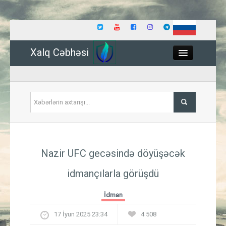
Xalq Cəbhəsi
Close
Siyasət
Nazir UFC gecəsində döyüşəcək
İqtisadiyyat
idmançılarla görüşdü
Dünya
İdman
Hadisə
17 İyun 2025 23:34
4 508