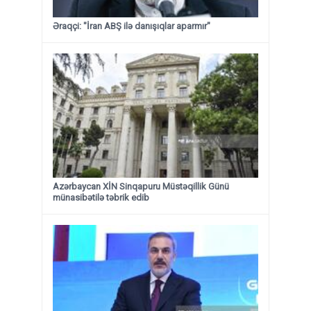
Əraqçi: "İran ABŞ ilə danışıqlar aparmır"
Azərbaycan XİN Sinqapuru Müstəqillik Günü
münasibətilə təbrik edib