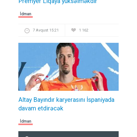
Premyer Liqaya yüksəlməkdir
İdman
7 Avqust 15:21
1 162
Altay Bayındır karyerasını İspaniyada
davam etdirəcək
İdman