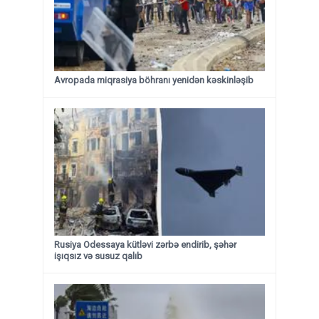
Avropada miqrasiya böhranı yenidən kəskinləşib
Rusiya Odessaya kütləvi zərbə endirib, şəhər
işıqsız və susuz qalıb