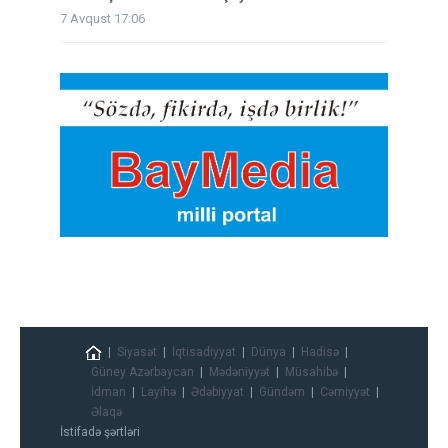
7 Avqust 17:06
Siyasət
İqtisadiyyat
Dünya
Hadisə
Güney Azərbaycan
Mədəniyyət
Müsahibə
İdman
Layihə
Ədəbiyyat
Gündəm
Cəmiyyət
Əlaqə
İstifadə şərtləri