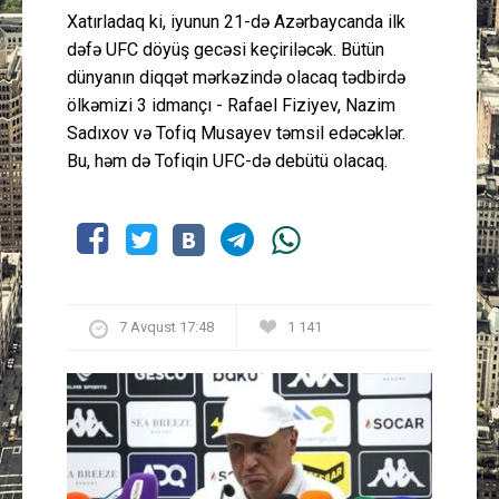
Xatırladaq ki, iyunun 21-də Azərbaycanda ilk
dəfə UFC döyüş gecəsi keçiriləcək. Bütün
dünyanın diqqət mərkəzində olacaq tədbirdə
ölkəmizi 3 idmançı - Rafael Fiziyev, Nazim
Sadıxov və Tofiq Musayev təmsil edəcəklər.
Bu, həm də Tofiqin UFC-də debütü olacaq.
7 Avqust 17:48
1 141