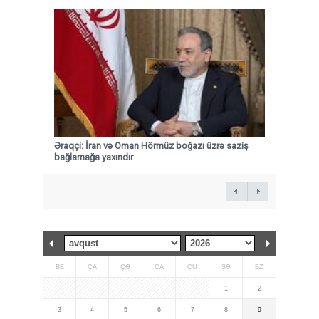
Əraqçi: İran və Oman Hörmüz boğazı üzrə saziş
bağlamağa yaxındır
BE
ÇA
ÇƏ
CA
CÜ
ŞƏ
BZ
1
2
3
4
5
6
7
8
9