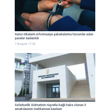
Xarici ölkələrin informasiya şəbəkələrinə hücumlar edən
şəxslər saxlanıldı
7 Avqust 17:52
Səfərbərlik Xidmətinin rüşvətlə bağlı həbs olunan 3
əməkdaşının məhkəməsi başlayır