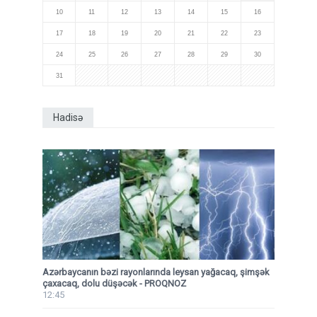
10
11
12
13
14
15
16
17
18
19
20
21
22
23
24
25
26
27
28
29
30
31
Hadisə
Azərbaycanın bəzi rayonlarında leysan yağacaq, şimşək
çaxacaq, dolu düşəcək - PROQNOZ
12:45