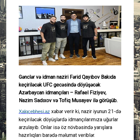
Güney Azərbaycan
Mədəniyyət
Müsahibə
İdman
Layihə
Gənclər və idman naziri Fərid Qayıbov Bakıda
keçiriləcək UFC gecəsində döyüşəcək
Gündəm
Azərbaycan idmançıları – Rafael Fiziyev,
Nazim Sadıxov və Tofiq Musayev ilə görüşüb.
Cəmiyyət
xəbər verir ki, nazir iyunun 21-də
Xalqcebhesi.az
keçiriləcək döyüşlərdə idmançılarımıza uğurlar
Peşə etikası
arzulayıb. Onlar isə öz növbəsində yarışlara
hazırlıqları barədə məlumat veriblər.
Əlaqə