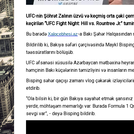
UFC-nin Şöhrət Zalının üzvü və keçmiş orta çəki çem
keçirilən “UFC Fight Night: Hill vs. Rountree Jr.” turni
Bu barədə
-a Bakı Şəhər Halqasından 
Xalqcebhesi.az
Bildirilib ki, Bakıya səfəri çərçivəsində Maykl Bispi
təəssüratlarını bölüşüb.
UFC əfsanəsi xüsusilə Azərbaycan mətbəxinə heyran q
həmçinin Bakı küçələrinin təmizliyini və insanların me
Bisping səhər qaçışı zamanı vlog çəkərək izləyicilər
etdirib.
“Ola bilsin ki, bir gün Bakıya səyahət etmək şansını
yerdir, möhtəşəm memarlığı var. Burada Formula 1 Qr
sevgi var”, - deyə Bisping bildirib.