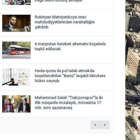
bağlı rəsmi bildiriş almayıb
Rubinyan Matviyenkoya ixrac
məhdudiyyətlərindən narahatlığını
çatdırıb
6 marşrutun hərəkəti alternativ küçələrlə
təşkil ediləcək
Hədə-qorxu ilə pul tələb etməkdə
təqsirləndirilən "Bəniz" ləqəbli tiktokerə
hökm oxunub
Məhəmməd Salah “Trabzonspor”la iki
illik müqavilə imzalayıb, mövsümə 17
mln. avro qazanacaq