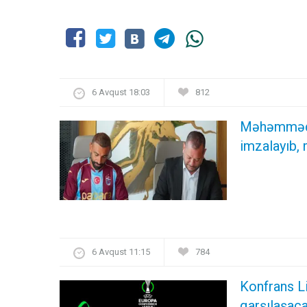
6 Avqust 18:03
812
Məhəmməd S
imzalayıb,
6 Avqust 11:15
784
Konfrans Li
qarşılaşac