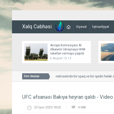
Xalq Cəbhəsi
Siyasət
İqtisadiyyat
Avropa Komissiyası Aİ
ölkələrini Ukraynaya HHM
raketləri verməyə çağırıb
6 Avqust 15:13
Smolenskdə güclü qasırğa nəticəsində bir uşaq və bir qadın həlak olu
Son dəqiqə
UFC əfsanəsi Bakıya heyran qaldı - Video
23 İyun 2025 18:02
4 088