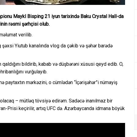
pionu Maykl Bisping 21 iyun tarixində Baku Crystal Hall-da
rinin rəsmi şərhçisi olub.
məlumat verilib.
ng şəxsi Yiutub kanalında vlog da çəkib və şəhər barədə
aldığını bildirib, kabab və düşbərəni xüsusi qeyd edib. O,
hribanlığını vurğulayıb.
inə paytaxtın mərkəzini, o cümlədən “İçərişəhər”i nümayiş
z olacaq – mütləq tövsiyə edirəm. Sadəcə inanılmaz bir
an-Prisi keçirilir, artıq UFC də. Azərbaycanda idmana böyük