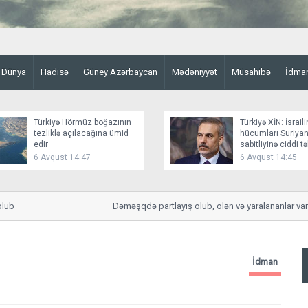
Dünya
Hadisə
Güney Azərbaycan
Mədəniyyət
Müsahibə
İdma
Türkiyə Hörmüz boğazının
Türkiyə XİN: İsraili
tezliklə açılacağına ümid
hücumları Suriyan
edir
sabitliyinə ciddi t
yaradır
6 Avqust 14:47
6 Avqust 14:45
b
Dəməşqdə partlayış olub, ölən və yaralananlar var
İdman