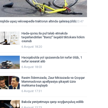
mişlidə uşaq velosepedlə traktorun altında qalaraq ölüb
6 Avqust 20:47
Hədə-qorxu ilə pul tələb etməkdə
təqsirləndirilən "Bəniz" ləqəbli tiktokerə hökm
oxunub
6 Avqust 18:20
Hacıqabulda yol qəzasında bir nəfər ölüb, 1
nəfər xəsarət alıb
6 Avqust 18:03
Rasim İldırımzadə, Zaur Mirzəzadə və Qoşqar
Məmmədovun apellyasiya şikayəti üzrə
məhkəmə başlayıb
6 Avqust 17:31
Bakıda yeniyetməyə qarşı soyğunçuluq edilib
6 Avqust 15:23