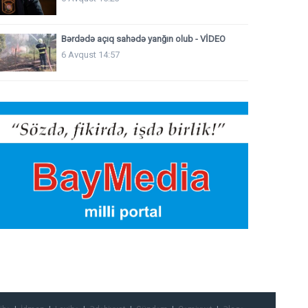
Bərdədə açıq sahədə yanğın olub - VİDEO
6 Avqust 14:57