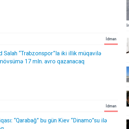
İ
İdman
alah “Trabzonspor”la iki illik müqavilə
 mövsümə 17 mln. avro qazanacaq
İdman
qası: “Qarabağ” bu gün Kiev “Dinamo”su ilə
aq