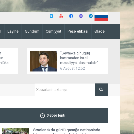
n
Layihə
Gündəm
Cəmiyyət
Peşə etikası
Əlaqə
n
“Beynəxalq hüquq
ın
baxımından İsrail
əhlükə
məsuliyyət daşımalıdır”
6 Avqust 12:52
İmişlidə uşaq velosepedlə traktoru
Xəbər lenti
Smolenskdə güclü qasırğa nəticəsində