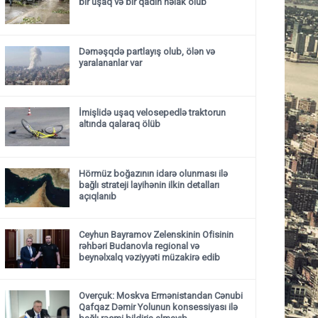
bir uşaq və bir qadın həlak olub
Dəməşqdə partlayış olub, ölən və
yaralananlar var
İmişlidə uşaq velosepedlə traktorun
altında qalaraq ölüb
Hörmüz boğazının idarə olunması ilə
bağlı strateji layihənin ilkin detalları
açıqlanıb
Ceyhun Bayramov Zelenskinin Ofisinin
rəhbəri Budanovla regional və
beynəlxalq vəziyyəti müzakirə edib
Overçuk: Moskva Ermənistandan Cənubi
Qafqaz Dəmir Yolunun konsessiyası ilə