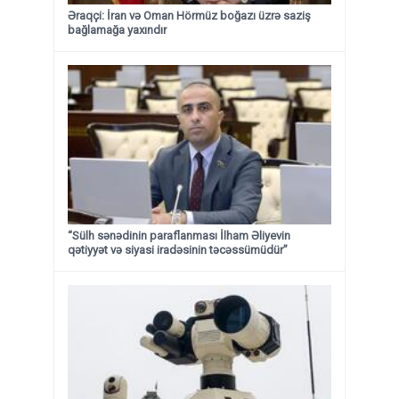
Əraqçi: İran və Oman Hörmüz boğazı üzrə saziş
bağlamağa yaxındır
“Sülh sənədinin paraflanması İlham Əliyevin
qətiyyət və siyasi iradəsinin təcəssümüdür”