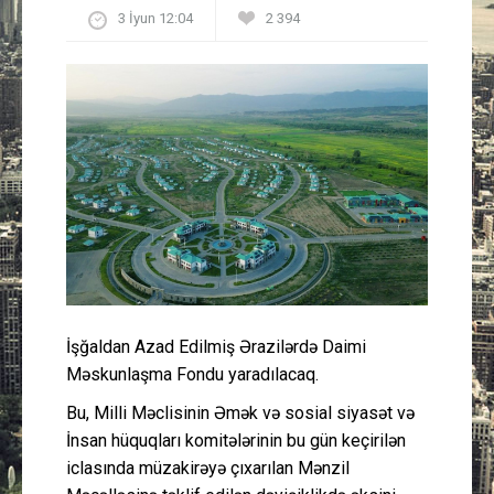
3 İyun 12:04
2 394
Güney Azərbaycan
Mədəniyyət
Müsahibə
İdman
Layihə
Gündəm
İşğaldan Azad Edilmiş Ərazilərdə Daimi
Cəmiyyət
Məskunlaşma Fondu yaradılacaq.
Bu, Milli Məclisinin Əmək və sosial siyasət və
Peşə etikası
İnsan hüquqları komitələrinin bu gün keçirilən
iclasında müzakirəyə çıxarılan Mənzil
Əlaqə