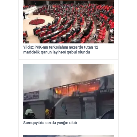
Yıldız: PKK-nın tərksilahını nəzərdə tutan 12
maddəlik qanun layihəsi qəbul olundu ​​​​​​​
Sumqayıtda sexdə yanğın olub