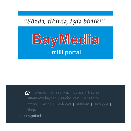
Siyasət
İqtisadiyyat
Dünya
Hadisə
Güney Azərbaycan
Mədəniyyət
Müsahibə
İdman
Layihə
Ədəbiyyat
Gündəm
Cəmiyyət
Əlaqə
İstifadə şərtləri