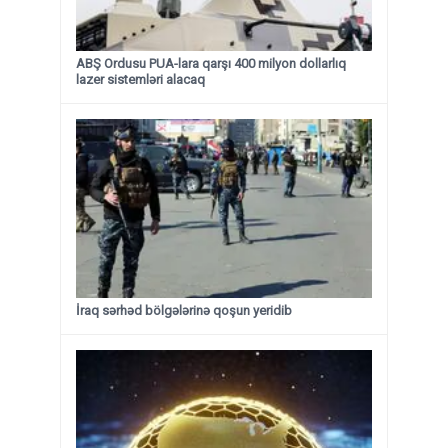
ABŞ Ordusu PUA-lara qarşı 400 milyon dollarlıq
lazer sistemləri alacaq
İraq sərhəd bölgələrinə qoşun yeridib