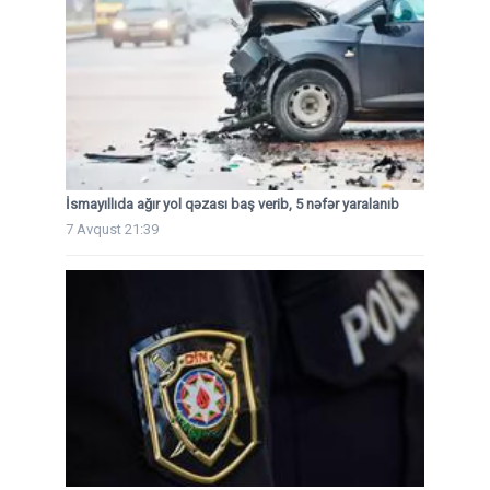
İsmayıllıda ağır yol qəzası baş verib, 5 nəfər yaralanıb
7 Avqust 21:39