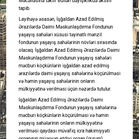
Məcəlləsinə təklif edilən dəyişiklikdə əksini
tapıb.
Layihəyə əsasən, İşğaldan Azad Edilmiş
Ərazilərdə Daimi Məskunlaşdırma Fondunun
yaşayış sahələri xüsusi təyinatlı mənzil
fondunun yaşayış sahələrinin növləri sırasında
olacaq. İşğaldan Azad Edilmiş Ərazilərdə Daimi
Məskunlaşdırma Fondunun yaşayış sahələri
məcburi köçkünlərin işğaldan azad edilmiş
ərazilərdə daimi yaşayış sahələrinə köçürülməsi
və həmin yaşayış sahələrinin onların
mülkiyyətinə verilməsi üçün nəzərdə tutulur.
İşğaldan Azad Edilmiş Ərazilərdə Daimi
Məskunlaşdırma Fondunun yaşayış sahələrinə
məcburi köçkünlərin köçürülməsi və həmin
yaşayış sahələrinin onların mülkiyyətinə
verilməsi qaydası müvafiq icra hakimiyyəti
orqanının müəyyən etdiyi orqan (qurum)