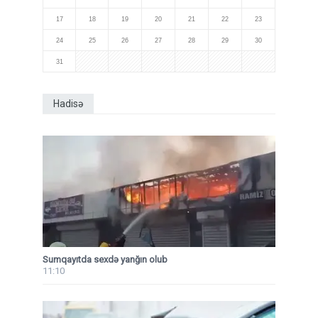
17
18
19
20
21
22
23
24
25
26
27
28
29
30
31
Hadisə
Sumqayıtda sexdə yanğın olub
11:10