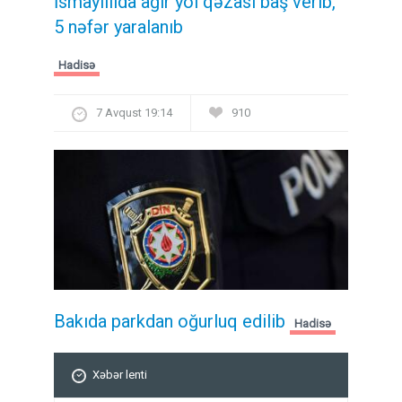
İsmayıllıda ağır yol qəzası baş verib,
5 nəfər yaralanıb
Hadisə
7 Avqust 19:14
910
Bakıda parkdan oğurluq edilib
Hadisə
Xəbər lenti