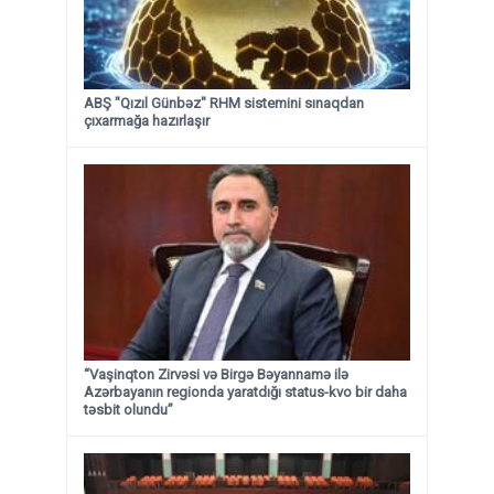
ABŞ "Qızıl Günbəz" RHM sistemini sınaqdan
çıxarmağa hazırlaşır
“Vaşinqton Zirvəsi və Birgə Bəyannamə ilə
Azərbayanın regionda yaratdığı status-kvo bir daha
təsbit olundu”