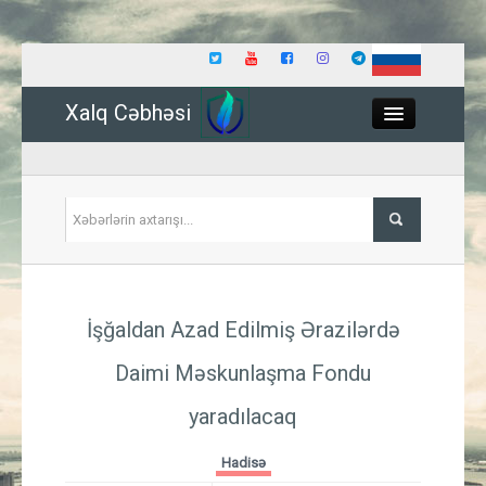
Xalq Cəbhəsi
Close
Siyasət
İşğaldan Azad Edilmiş Ərazilərdə
İqtisadiyyat
Daimi Məskunlaşma Fondu
Dünya
yaradılacaq
Hadisə
Hadisə