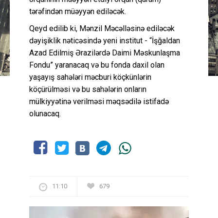
tərəfindən müəyyən ediləcək.
Qeyd edilib ki, Mənzil Məcəlləsinə ediləcək
dəyişiklik nəticəsində yeni institut - “İşğaldan
Azad Edilmiş Ərazilərdə Daimi Məskunlaşma
Fondu” yaranacaq və bu fonda daxil olan
yaşayış sahələri məcburi köçkünlərin
köçürülməsi və bu sahələrin onların
mülkiyyətinə verilməsi məqsədilə istifadə
olunacaq.
11:10
679