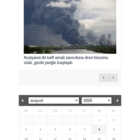
Rusiyanın iki neft emalı zavoduna dron hücumu
olub, güclü yanğın başlayıb
BE
ÇA
ÇƏ
CA
CÜ
ŞƏ
BZ
1
2
3
4
5
6
7
8
9
10
11
12
13
14
15
16