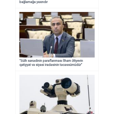
bağlamağa yaxındır
“Sülh sənədinin paraflanması İlham Əliyevin
qətiyyət və siyasi iradəsinin təcəssümüdür”