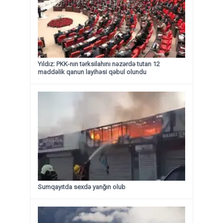
Yıldız: PKK-nın tərksilahını nəzərdə tutan 12
maddəlik qanun layihəsi qəbul olundu ​​​​​​​
Sumqayıtda sexdə yanğın olub