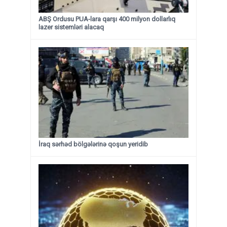
ABŞ Ordusu PUA-lara qarşı 400 milyon dollarlıq
lazer sistemləri alacaq
İraq sərhəd bölgələrinə qoşun yeridib