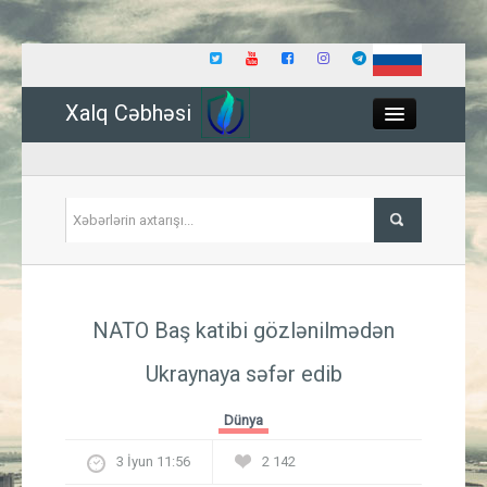
Xalq Cəbhəsi
Close
Siyasət
NATO Baş katibi gözlənilmədən
İqtisadiyyat
Ukraynaya səfər edib
Dünya
Dünya
Hadisə
3 İyun 11:56
2 142