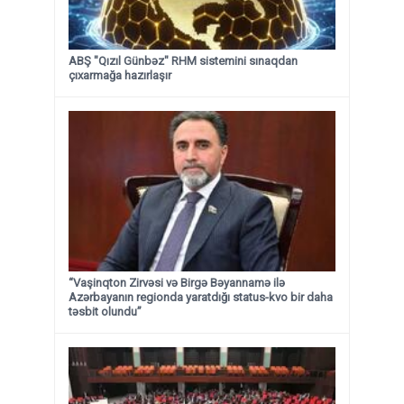
ABŞ "Qızıl Günbəz" RHM sistemini sınaqdan
çıxarmağa hazırlaşır
“Vaşinqton Zirvəsi və Birgə Bəyannamə ilə
Azərbayanın regionda yaratdığı status-kvo bir daha
təsbit olundu”