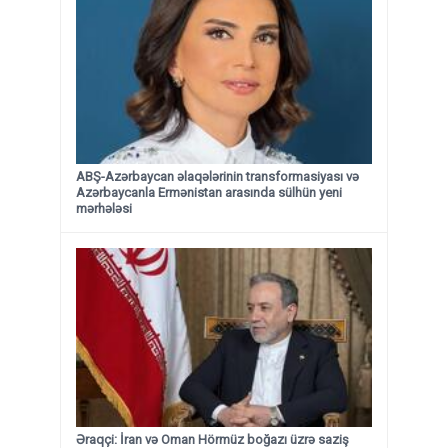
ABŞ-Azərbaycan əlaqələrinin transformasiyası və
Azərbaycanla Ermənistan arasında sülhün yeni
mərhələsi
Əraqçi: İran və Oman Hörmüz boğazı üzrə saziş