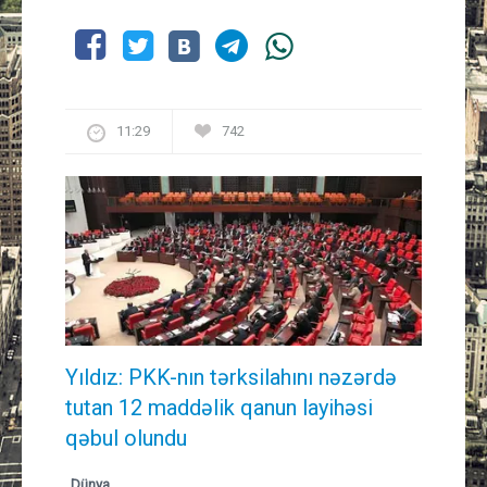
11:29
742
Yıldız: PKK-nın tərksilahını nəzərdə
tutan 12 maddəlik qanun layihəsi
qəbul olundu ​​​​​​​
Dünya