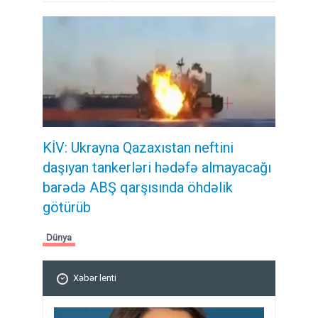
KİV: Ukrayna Qazaxıstan neftini
daşıyan tankerləri hədəfə almayacağı
barədə ABŞ qarşısında öhdəlik
götürüb
Dünya
Xəbər lenti