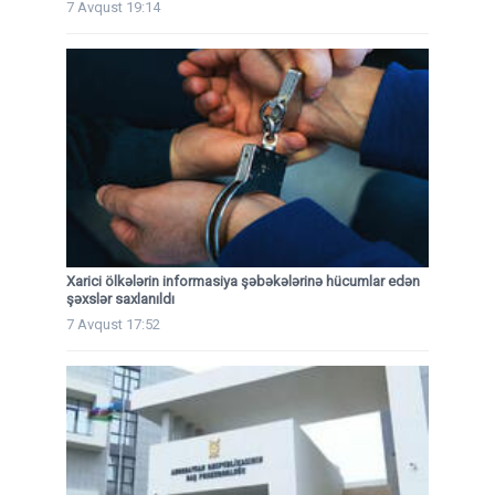
7 Avqust 19:14
Xarici ölkələrin informasiya şəbəkələrinə hücumlar edən
şəxslər saxlanıldı
7 Avqust 17:52