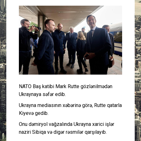
Güney Azərbaycan
Mədəniyyət
Müsahibə
İdman
Layihə
NATO Baş katibi Mark Rutte gözlənilmədən
Gündəm
Ukraynaya səfər edib.
Cəmiyyət
Ukrayna mediasının xəbərinə görə, Rutte qatarla
Kiyevə gedib.
Peşə etikası
Onu dəmiryol vağzalında Ukrayna xarici işlər
naziri Sibiqa və digər rəsmilər qarşılayıb.
Əlaqə