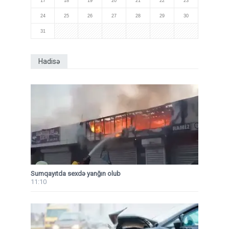
17
18
19
20
21
22
23
24
25
26
27
28
29
30
31
Hadisə
Sumqayıtda sexdə yanğın olub
11:10