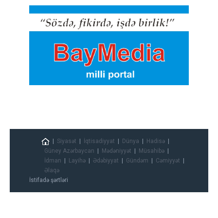
Siyasət
İqtisadiyyat
Dünya
Hadisə
Güney Azərbaycan
Mədəniyyət
Müsahibə
İdman
Layihə
Ədəbiyyat
Gündəm
Cəmiyyət
Əlaqə
İstifadə şərtləri