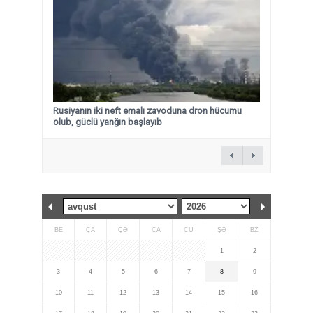
Rusiyanın iki neft emalı zavoduna dron hücumu
olub, güclü yanğın başlayıb
BE
ÇA
ÇƏ
CA
CÜ
ŞƏ
BZ
1
2
3
4
5
6
7
8
9
10
11
12
13
14
15
16