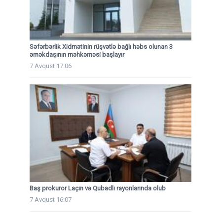
Səfərbərlik Xidmətinin rüşvətlə bağlı həbs olunan 3
əməkdaşının məhkəməsi başlayır
7 Avqust 17:06
Baş prokuror Laçın və Qubadlı rayonlarında olub
7 Avqust 16:07