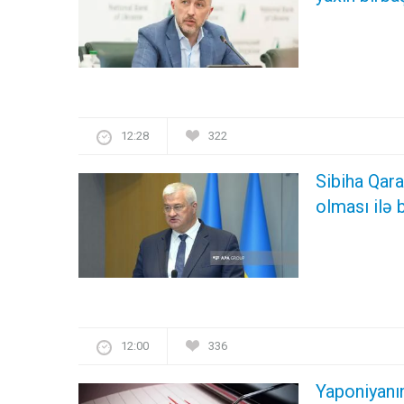
12:28
322
Sibiha Qar
olması ilə 
12:00
336
Yaponiyanı