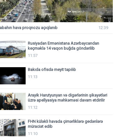
abahın hava proqnozu açıqlanıb
12:39
Rusiyadan Ermənistana Azərbaycandan
keçməklə 14 vaqon buğda göndərilib
11:57
Bakıda ofisdə meyit tapılıb
11:13
Arayik Harutyunyan və digərlərinin şikayətləri
üzrə apellyasiya məhkəməsi davam etdirilir
11:12
FHN küləkli havada çimərliklərə gedənlərə
müraciət edib
11:10