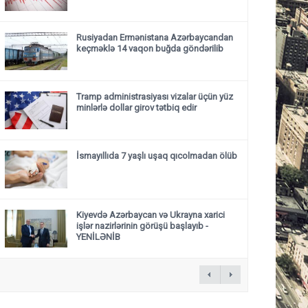
Rusiyadan Ermənistana Azərbaycandan
keçməklə 14 vaqon buğda göndərilib
Tramp administrasiyası vizalar üçün yüz
minlərlə dollar girov tətbiq edir
İsmayıllıda 7 yaşlı uşaq qıcolmadan ölüb
Kiyevdə Azərbaycan və Ukrayna xarici
işlər nazirlərinin görüşü başlayıb
-
YENİLƏNİB