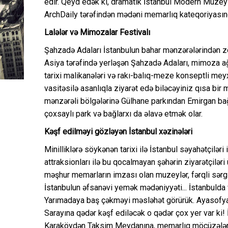
edir. Qeyd edək ki, dramatik İstanbul Modern Muzeyi
ArchDaily tərəfindən mədəni memarlıq kateqoriyasında
Lalələr və Mimozalar Festivalı
Şahzadə Adaları İstanbulun bahar mənzərələrindən z
Asiya tərəfində yerləşən Şahzadə Adaları, mimoza ağac
tarixi malikanələri və rakı-balıq-meze konseptli me
vasitəsilə asanlıqla ziyarət edə biləcəyiniz qısa bi
mənzərəli bölgələrinə Gülhane parkından Emirgan ba
çoxsaylı park və bağlarxı da əlavə etmək olar.
Kəşf edilməyi gözləyən İstanbul xəzinələri
Minilliklərə söykənən tarixi ilə İstanbul səyahətçiləri
attraksionları ilə bu qocalmayan şəhərin ziyarətçiləri
məşhur memarların imzası olan muzeylər, fərqli sərgil
İstanbulun əfsanəvi yemək mədəniyyəti... İstanbulda 
Yarımadaya baş çəkməyi məsləhət görürük. Ayasofya
Sarayına qədər kəşf ediləcək o qədər çox yer var ki!
Karaköydən Taksim Meydanına, memarlıq möcüzələri i