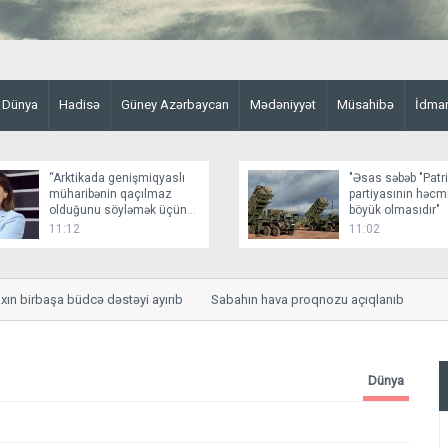
Dünya
Hadisə
Güney Azərbaycan
Mədəniyyət
Müsahibə
İdma
“Arktikada genişmiqyaslı
"Əsas səbəb "Patri
müharibənin qaçılmaz
partiyasının həcm
olduğunu söyləmək üçün
böyük olmasıdır"
əsaslı faktlar yoxdur”
11:12
11:02
birbaşa büdcə dəstəyi ayırıb
Sabahın hava proqnozu açıqlanıb
Dünya