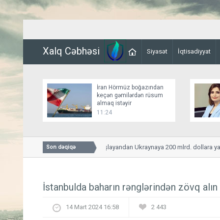
Xalq Cəbhəsi
Siyasət
İqtisadiyyat
İran Hörmüz boğazından
keçən gəmilərdən rüsum
almaq istəyir
11:24
Qərb müharibə başlayandan Ukraynaya 200 mlrd. dollara yaxın 
Son dəqiqə
İstanbulda baharın rənglərindən zövq alın
14 Mart 2024 16:58
2 443