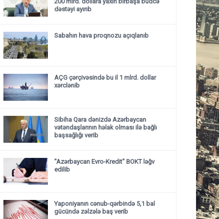
200 mlrd. dollara yaxın birbaşa büdcə
dəstəyi ayırıb
Sabahın hava proqnozu açıqlanıb
AÇG çərçivəsində bu il 1 mlrd. dollar
xərclənib
Sibiha Qara dənizdə Azərbaycan
vətəndaşlarının həlak olması ilə bağlı
başsağlığı verib
"Azərbaycan Evro-Kredit" BOKT ləğv
edilib
Yaponiyanın cənub-qərbində 5,1 bal
gücündə zəlzələ baş verib