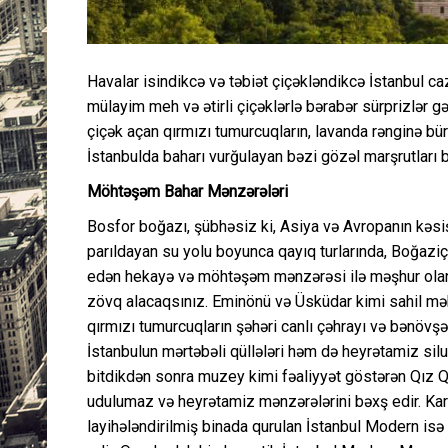
Havalar isindikcə və təbiət çiçəkləndikcə İstanbul ca
mülayim meh və ətirli çiçəklərlə bərabər sürprizlər gə
çiçək açan qırmızı tumurcuqların, lavanda rənginə b
İstanbulda baharı vurğulayan bəzi gözəl marşrutları b
Möhtəşəm Bahar Mənzərələri
Bosfor boğazı, şübhəsiz ki, Asiya və Avropanın kəsiş
parıldayan su yolu boyunca qayıq turlarında, Boğaziçi
edən hekayə və möhtəşəm mənzərəsi ilə məşhur olan 
zövq alacaqsınız. Eminönü və Üsküdar kimi sahil məhə
qırmızı tumurcuqların şəhəri canlı çəhrayı və bənövşəyi
İstanbulun mərtəbəli qüllələri həm də heyrətamiz silue
bitdikdən sonra muzey kimi fəaliyyət göstərən Qız 
udulumaz və heyrətamiz mənzərələrini bəxş edir. K
layihələndirilmiş binada qurulan İstanbul Modern is