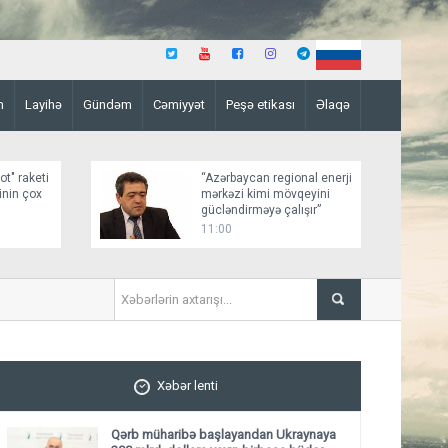
n
Layihə
Gündəm
Cəmiyyət
Peşə etikası
Əlaqə
ot" raketi
“Azərbaycan regional enerji
inin çox
mərkəzi kimi mövqeyini
gücləndirməyə çalışır”
11:00
AÇG çərçivəsində bu il 1 mlr
Xəbər lenti
Qərb müharibə başlayandan Ukraynaya