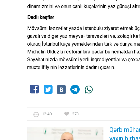
dinamizmini və onun canlı küçələrinin yaz günəşi altın
Dadlı kəşflər
Mövsümi ləzzətlər yazda İstanbulu ziyarət etmək üçü
gavalı və digər yaz meyvə- tərəvəzləri və, zolaqlı ke
olaraq İstanbul küçə yeməklərindən türk və dünya mə
Michelin Ulduzlu restoranlara qədər bu nemətdən həzz
Səyahətinizdə mövsümi yerli inqrediyentlər və çoxəsr
müxtəlifliyinin ləzzətlərinin dadını çıxarın.
12:40
273
Qərb mühar
yaxın birba