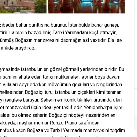
zibədar bahar parıltısına bürünür. İstanbulda bahar günəşi,
tirir. Lalələrlə bəzədilmiş Tarixi Yarımadanı kəşf etməyin,
ürünmüş Boğazın mənzərəsini dadmağın əsl vaxtıdır. Elə isə
irlikdə araşdıraq…
məsində İstanbulun ən gözəl görməli yerlərindən biridir. Bu
 sahilini əhatə edən tarixi malikanələri, əsrlər boyu davam
villaları seyr edərkən mövsümün qoxuları və rənglərindən
lləsindən Boğaziçi turu, İstanbulun çiçəkləri kimi tanınan
 rənglərə bürüyür. Şəhərin ən ikonik tikililəri arasında olan
t mənzərələri üçün ideal yer təklif edir. Yenidənbərpa işləri
Qalası bu ölməz şəhərin Boğaziçi nöqteyi-nəzərindən ən
araköydə, məşhur memar Renzo Piano tərəfindən
ə nəfəs kəsən Boğaza və Tarixi Yarımada mənzərəsini təqdim