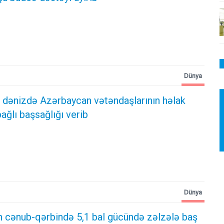
Dünya
a dənizdə Azərbaycan vətəndaşlarının həlak
bağlı başsağlığı verib
Dünya
n cənub-qərbində 5,1 bal gücündə zəlzələ baş