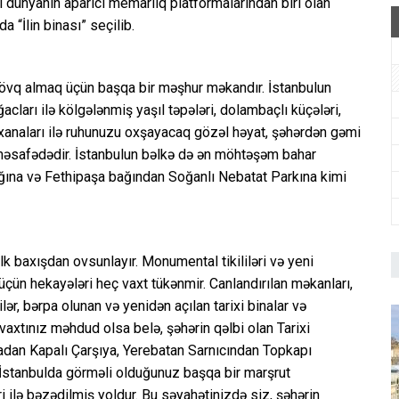
 dünyanın aparıcı memarlıq platformalarından biri olan
 “İlin binası” seçilib.
övq almaq üçün başqa bir məşhur məkandır. İstanbulun
ları ilə kölgələnmiş yaşıl təpələri, dolambaçlı küçələri,
yxanaları ilə ruhunuzu oxşayacaq gözəl həyat, şəhərdən gəmi
r məsafədədir. İstanbulun bəlkə də ən möhtəşəm bahar
ğına və Fethipaşa bağından Soğanlı Nebatat Parkına kimi
 ilk baxışdan ovsunlayır. Monumental tikililəri və yeni
 üçün hekayələri heç vaxt tükənmir. Canlandırılan məkanları,
ər, bərpa olunan və yenidən açılan tarixi binalar və
vaxtınız məhdud olsa belə, şəhərin qəlbi olan Tarixi
dan Kapalı Çarşıya, Yerebatan Sarnıcından Topkapı
 İstanbulda görməli olduğunuz başqa bir marşrut
lə bəzədilmiş yoldur. Bu səyahətinizdə siz, şəhərin