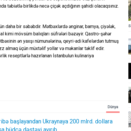
da təbiətlə birlikdə necə çiçək açdığının şahidi olacaqsınız.
S
n daha bir səbəbdir. Mətbəxlərdə ənginar, bamya, çiyələk,
fal kimi mövsüm balıqları süfrələri bəzəyir. Qastro-şəhər
tbəxinin ən yaxşı nümunələrinə, qeyri-adi kafelərdən tutmuş
 almaq üçün müxtəlif yollar və məkanlar təklif edir.
lik reseptlərlə hazırlanan İstanbulun kulinariya
Dünya
ibə başlayandan Ukraynaya 200 mlrd. dollara
şa büdcə dəstəyi ayırıb