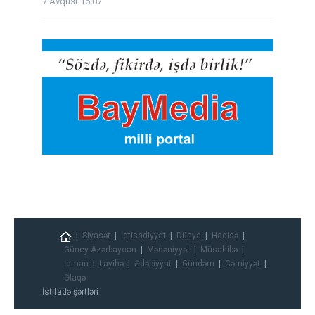
7 Avqust 16:07
Siyasət
İqtisadiyyat
Dünya
Hadisə
Güney Azərbaycan
Mədəniyyət
Müsahibə
İdman
Layihə
Ədəbiyyat
Gündəm
Cəmiyyət
Əlaqə
İstifadə şərtləri