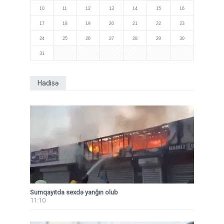
10
11
12
13
14
15
16
17
18
19
20
21
22
23
24
25
26
27
28
29
30
31
Hadisə
Sumqayıtda sexdə yanğın olub
11:10