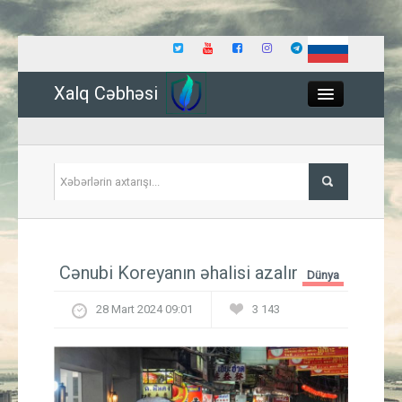
Xalq Cəbhəsi
Close
Siyasət
Cənubi Koreyanın əhalisi azalır
Dünya
İqtisadiyyat
28 Mart 2024 09:01
3 143
Dünya
Hadisə