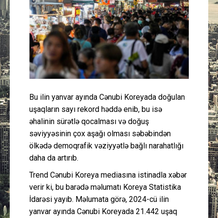
Güney Azərbaycan
Mədəniyyət
Müsahibə
İdman
Bu ilin yanvar ayında Cənubi Koreyada doğulan
uşaqların sayı rekord həddə enib, bu isə
Layihə
əhalinin sürətlə qocalması və doğuş
səviyyəsinin çox aşağı olması səbəbindən
Gündəm
ölkədə demoqrafik vəziyyətlə bağlı narahatlığı
daha da artırıb.
Cəmiyyət
Trend Cənubi Koreya mediasına istinadla xəbər
Peşə etikası
verir ki, bu barədə məlumatı Koreya Statistika
İdarəsi yayıb. Məlumata görə, 2024-cü ilin
yanvar ayında Cənubi Koreyada 21.442 uşaq
Əlaqə