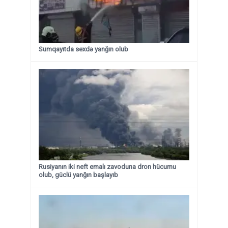
Sumqayıtda sexdə yanğın olub
Rusiyanın iki neft emalı zavoduna dron hücumu
olub, güclü yanğın başlayıb