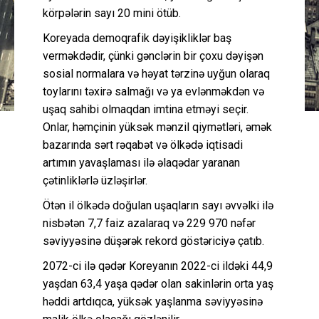
körpələrin sayı 20 mini ötüb.
Koreyada demoqrafik dəyişikliklər baş
verməkdədir, çünki gənclərin bir çoxu dəyişən
sosial normalara və həyat tərzinə uyğun olaraq
toylarını təxirə salmağı və ya evlənməkdən və
uşaq sahibi olmaqdan imtina etməyi seçir.
Onlar, həmçinin yüksək mənzil qiymətləri, əmək
bazarında sərt rəqabət və ölkədə iqtisadi
artımın yavaşlaması ilə əlaqədar yaranan
çətinliklərlə üzləşirlər.
Ötən il ölkədə doğulan uşaqların sayı əvvəlki ilə
nisbətən 7,7 faiz azalaraq və 229 970 nəfər
səviyyəsinə düşərək rekord göstəriciyə çatıb.
2072-ci ilə qədər Koreyanın 2022-ci ildəki 44,9
yaşdan 63,4 yaşa qədər olan sakinlərin orta yaş
həddi artdıqca, yüksək yaşlanma səviyyəsinə