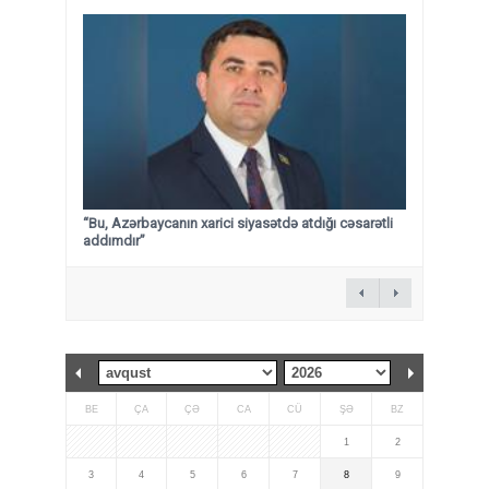
“Bu, Azərbaycanın xarici siyasətdə atdığı cəsarətli
addımdır”
BE
ÇA
ÇƏ
CA
CÜ
ŞƏ
BZ
1
2
3
4
5
6
7
8
9