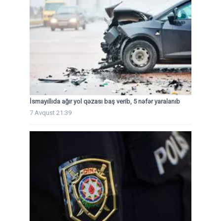
İsmayıllıda ağır yol qəzası baş verib, 5 nəfər yaralanıb
7 Avqust 21:39