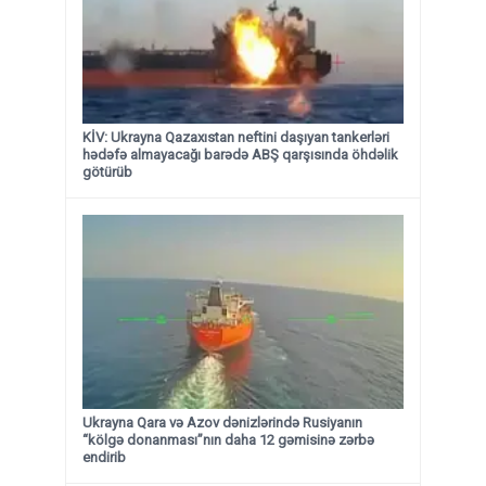
KİV: Ukrayna Qazaxıstan neftini daşıyan tankerləri
hədəfə almayacağı barədə ABŞ qarşısında öhdəlik
götürüb
Ukrayna Qara və Azov dənizlərində Rusiyanın
“kölgə donanması”nın daha 12 gəmisinə zərbə
endirib