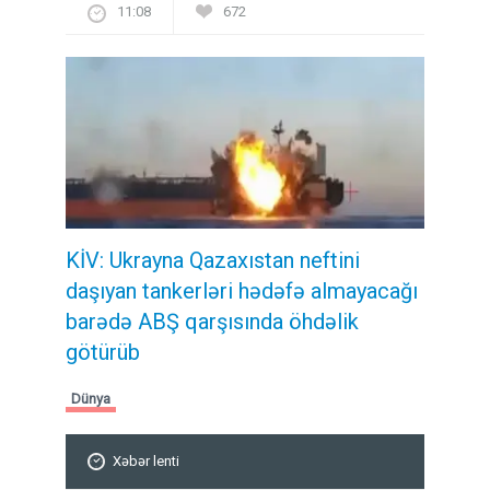
11:08
672
KİV: Ukrayna Qazaxıstan neftini
daşıyan tankerləri hədəfə almayacağı
barədə ABŞ qarşısında öhdəlik
götürüb
Dünya
Xəbər lenti