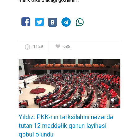
malik ölkə olacağı gözlənilir.
11:29
686
Yıldız: PKK-nın tərksilahını nəzərdə
tutan 12 maddəlik qanun layihəsi
qəbul olundu ​​​​​​​