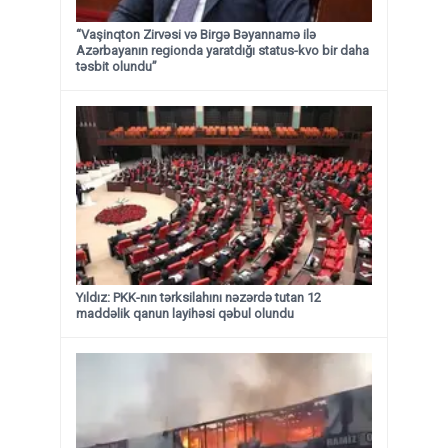
“Vaşinqton Zirvəsi və Birgə Bəyannamə ilə
Azərbayanın regionda yaratdığı status-kvo bir daha
təsbit olundu”
Yıldız: PKK-nın tərksilahını nəzərdə tutan 12
maddəlik qanun layihəsi qəbul olundu ​​​​​​​