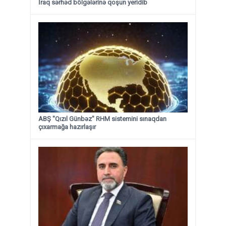
İraq sərhəd bölgələrinə qoşun yeridib
ABŞ "Qızıl Günbəz" RHM sistemini sınaqdan
çıxarmağa hazırlaşır