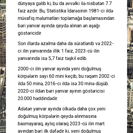
dünyaya gəlib ki, bu da əvvəlki ilə nisbətən 7.7
faiz azdır. Bu, Statistika İdarəsinin 1981-ci ildə
müvafiq məlumatları toplamağa başlamasından
bəri yanvar ayında qeydə alınan ən aşağı
göstəricidir.
Son illərdə azalma daha da sürətlənib və 2022-
ci ilin yanvarında illik 1 faiz, 2023-cü ilin
yanvarında isə 5,7 faiz təşkil edib.
2000-ci ilin yanvar ayında yeni doğulmuş
körpələrin sayı 60 mini keçib, bu rəqəm 2002-ci
ildə 50 minə, 2016-cı ildə isə 30 minə düşüb.
2020-ci ildən bəri yanvar ayının göstəricisi
20.000 həddindədir.
Adətən yanvar ayında ölkədə daha çox yeni
doğulmuş körpələrin qeydə alınmasına
baxmayaraq, aylıq olaraq 2023-cü ilin mart
ayından bəri ilk dəfədir ki, yeni doğulmuş