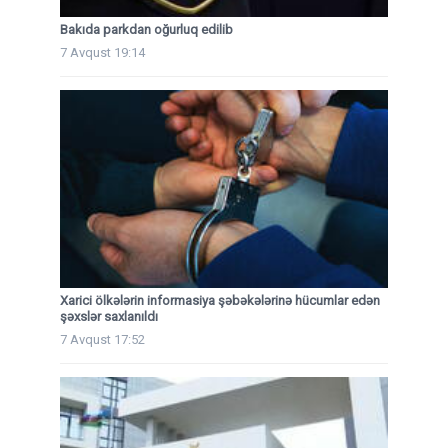
Bakıda parkdan oğurluq edilib
7 Avqust 19:14
Xarici ölkələrin informasiya şəbəkələrinə hücumlar edən
şəxslər saxlanıldı
7 Avqust 17:52