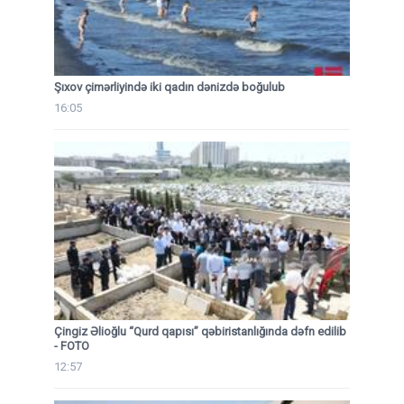
Şıxov çimərliyində iki qadın dənizdə boğulub
16:05
Çingiz Əlioğlu “Qurd qapısı” qəbiristanlığında dəfn edilib
- FOTO
12:57