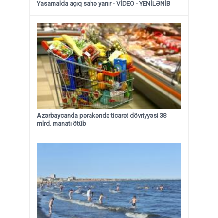
Yasamalda açıq sahə yanır - VİDEO - YENİLƏNİB
Azərbaycanda pərakəndə ticarət dövriyyəsi 38
mlrd. manatı ötüb