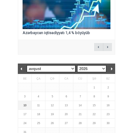
Azərbaycan iqtisadiyyatı 1,4 % böyüyüb
BE
ÇA
ÇƏ
CA
CÜ
ŞƏ
BZ
1
2
3
4
5
6
7
8
9
10
11
12
13
14
15
16
17
18
19
20
21
22
23
24
25
26
27
28
29
30
31