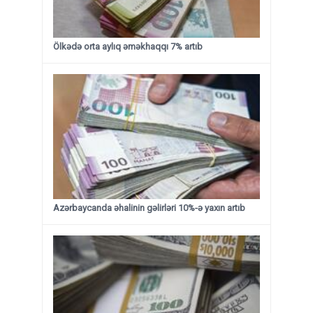
Ölkədə orta aylıq əməkhaqqı 7% artıb
Azərbaycanda əhalinin gəlirləri 10%-ə yaxın artıb