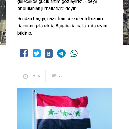
gələcəkdə güclü artım gözləyirik", - deyə
Abdullahian jurnalistlərə deyib.
Bundan başqa, nazir İran prezidenti İbrahim
Rəisinin gələcəkdə Aşqabada səfər edəcəyini
bildirib.
16:16
231