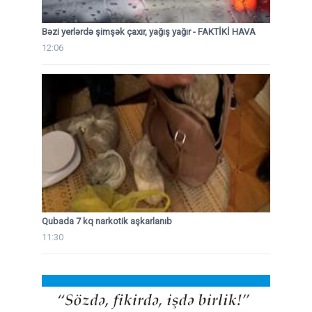
Bəzi yerlərdə şimşək çaxır, yağış yağır - FAKTİKİ HAVA
12:06
Qubada 7 kq narkotik aşkarlanıb
11:30