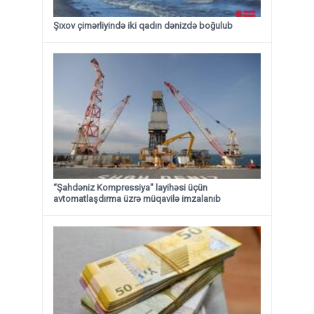
Şıxov çimərliyində iki qadın dənizdə boğulub
“Şahdəniz Kompressiya" layihəsi üçün
avtomatlaşdırma üzrə müqavilə imzalanıb