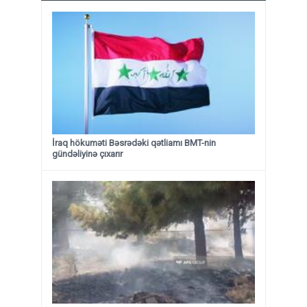
İraq hökuməti Bəsrədəki qətliamı BMT-nin
gündəliyinə çıxarır