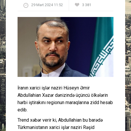
29 Mart 2024 11:52
3 381
Güney Azərbaycan
Mədəniyyət
Müsahibə
İdman
Layihə
Gündəm
İranın xarici işlər naziri Hüseyn Əmir
Abdullahian Xəzər dənizində üçüncü ölkələrin
Cəmiyyət
hərbi iştirakını regionun maraqlarına zidd hesab
edib.
Peşə etikası
Trend xəbər verir ki, Abdullahian bu barədə
Əlaqə
Türkmənistanın xarici işlər naziri Rəşid