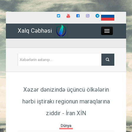
Xalq Cəbhəsi
Close
Siyasət
Xəzər dənizində üçüncü ölkələrin
İqtisadiyyat
hərbi iştirakı regionun maraqlarına
Dünya
ziddir - İran XİN
Hadisə
Dünya