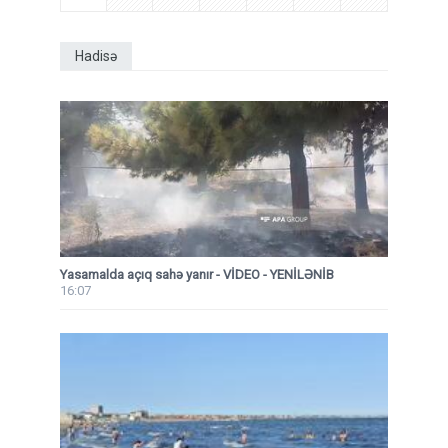
Hadisə
Yasamalda açıq sahə yanır - VİDEO - YENİLƏNİB
16:07