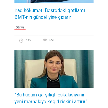
İraq hökuməti Bəsrədəki qətliamı
BMT-nin gündəliyinə çıxarır
Dünya
14:28
553
“Bu hücum qarşılıqlı eskalasiyanın
yeni mərhələyə keçid riskini artırır”