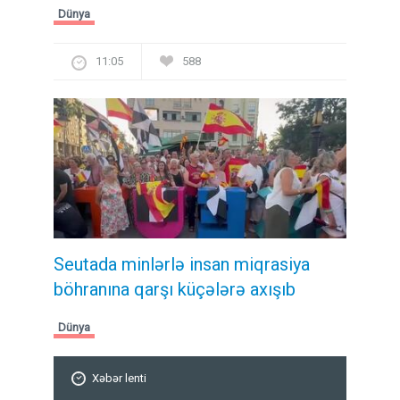
Dünya
11:05
588
Seutada minlərlə insan miqrasiya
böhranına qarşı küçələrə axışıb
Dünya
Xəbər lenti