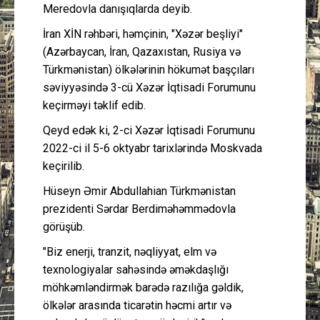
Meredovla danışıqlarda deyib.
İran XİN rəhbəri, həmçinin, "Xəzər beşliyi"
(Azərbaycan, İran, Qazaxıstan, Rusiya və
Türkmənistan) ölkələrinin hökumət başçıları
səviyyəsində 3-cü Xəzər İqtisadi Forumunu
keçirməyi təklif edib.
Qeyd edək ki, 2-ci Xəzər İqtisadi Forumunu
2022-ci il 5-6 oktyabr tarixlərində Moskvada
keçirilib.
Hüseyn Əmir Abdullahian Türkmənistan
prezidenti Sərdar Berdiməhəmmədovla
görüşüb.
"Biz enerji, tranzit, nəqliyyat, elm və
texnologiyalar sahəsində əməkdaşlığı
möhkəmləndirmək barədə razılığa gəldik,
ölkələr arasında ticarətin həcmi artır və