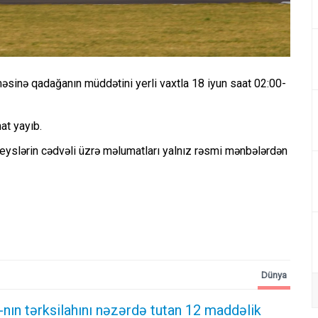
ilməsinə qadağanın müddətini yerli vaxtla 18 iyun saat 02:00-
at yayıb.
eyslərin cədvəli üzrə məlumatları yalnız rəsmi mənbələrdən
Dünya
-nın tərksilahını nəzərdə tutan 12 maddəlik