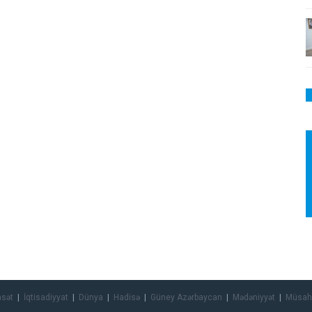
asət
İqtisadiyyat
Dünya
Hadisə
Güney Azərbaycan
Mədəniyyət
Müsah