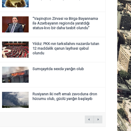
“Vaşinqton Zirvəsi və Birgə Bəyannamə
ilə Azərbayanın regionda yaratdığı
status-kvo bir daha təsbit olundu”
Yıldız: PKK-nın tərksilahını nəzərdə tutan
12 maddəlik qanun layihəsi qəbul
olundu ​​​​​​​
Sumqayıtda sexdə yanğın olub
Rusiyanın iki neft emalı zavoduna dron
hücumu olub, güclü yanğın başlayıb