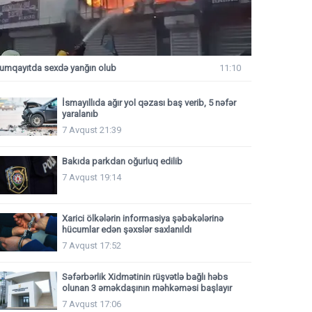
umqayıtda sexdə yanğın olub
11:10
İsmayıllıda ağır yol qəzası baş verib, 5 nəfər
yaralanıb
7 Avqust 21:39
Bakıda parkdan oğurluq edilib
7 Avqust 19:14
Xarici ölkələrin informasiya şəbəkələrinə
hücumlar edən şəxslər saxlanıldı
7 Avqust 17:52
Səfərbərlik Xidmətinin rüşvətlə bağlı həbs
olunan 3 əməkdaşının məhkəməsi başlayır
7 Avqust 17:06