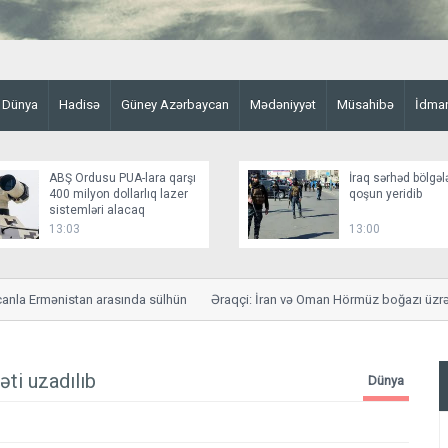
Dünya
Hadisə
Güney Azərbaycan
Mədəniyyət
Müsahibə
İdma
ABŞ Ordusu PUA-lara qarşı
İraq sərhəd bölgəl
400 milyon dollarlıq lazer
qoşun yeridib
sistemləri alacaq
13:03
13:00
a Ermənistan arasında sülhün
Əraqçi: İran və Oman Hörmüz boğazı üzrə sa
ti uzadılıb
Dünya