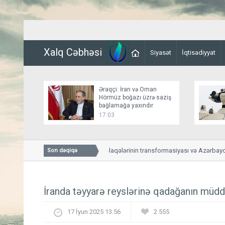
Xalq Cəbhəsi
Siyasət
İqtisadiyyat
Əraqçi: İran və Oman
Hörmüz boğazı üzrə saziş
bağlamağa yaxındır
17:03
ABŞ-Azərbaycan əlaqələrinin transformasiyası və Azərbaycanl
Son dəqiqə
yeni mərhələsi
İranda təyyarə reyslərinə qadağanın müddə
17 İyun 2025 13:56
2 555