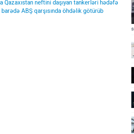
a Qazaxıstan neftini daşıyan tankerləri hədəfə
 barədə ABŞ qarşısında öhdəlik götürüb
S