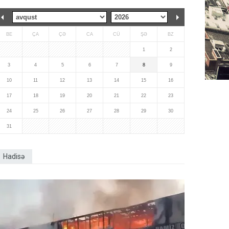
BE
ÇA
ÇƏ
CA
CÜ
ŞƏ
BZ
1
2
3
4
5
6
7
8
9
10
11
12
13
14
15
16
17
18
19
20
21
22
23
24
25
26
27
28
29
30
31
Hadisə