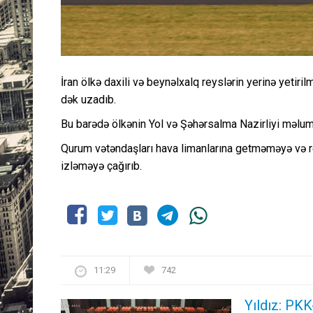
İran ölkə daxili və beynəlxalq reyslərin yerinə yetir
dək uzadıb.
Bu barədə ölkənin Yol və Şəhərsalma Nazirliyi məlum
Qurum vətəndaşları hava limanlarına getməməyə və r
izləməyə çağırıb.
11:29
742
Yıldız: PKK