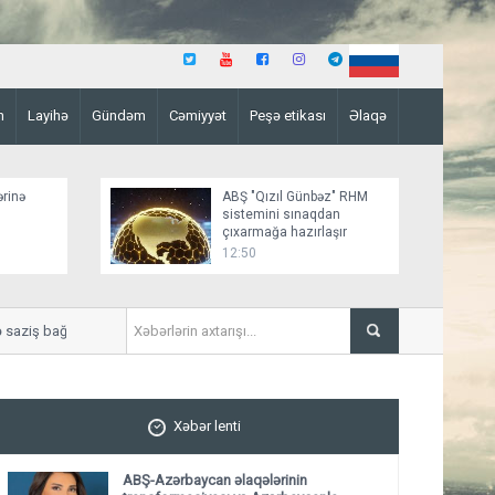
n
Layihə
Gündəm
Cəmiyyət
Peşə etikası
Əlaqə
ərinə
ABŞ "Qızıl Günbəz" RHM
sistemini sınaqdan
çıxarmağa hazırlaşır
12:50
ziş bağlamağa yaxındır
“Sülh sənədinin paraflanmas
Xəbər lenti
ABŞ-Azərbaycan əlaqələrinin