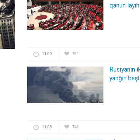
qanun layihəsi
11:09
721
Rusiyanın i
yanğın başl
11:08
742