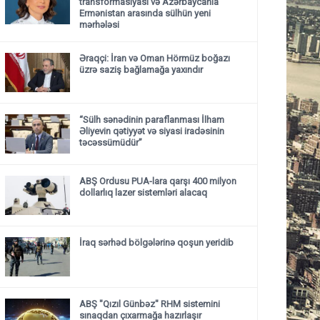
transformasiyası və Azərbaycanla
Ermənistan arasında sülhün yeni
mərhələsi
Əraqçi: İran və Oman Hörmüz boğazı
üzrə saziş bağlamağa yaxındır
“Sülh sənədinin paraflanması İlham
Əliyevin qətiyyət və siyasi iradəsinin
təcəssümüdür”
ABŞ Ordusu PUA-lara qarşı 400 milyon
dollarlıq lazer sistemləri alacaq
İraq sərhəd bölgələrinə qoşun yeridib
ABŞ "Qızıl Günbəz" RHM sistemini
sınaqdan çıxarmağa hazırlaşır