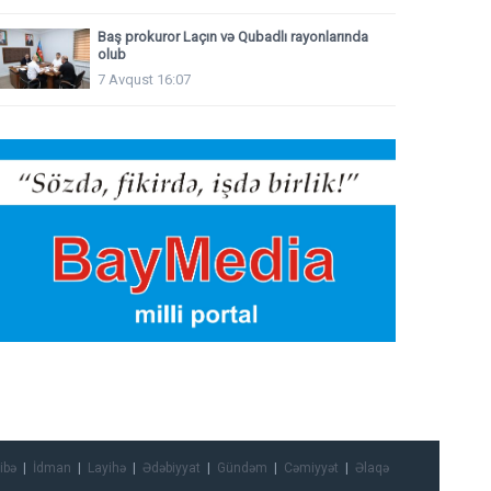
Baş prokuror Laçın və Qubadlı rayonlarında
olub
7 Avqust 16:07
ibə
İdman
Layihə
Ədəbiyyat
Gündəm
Cəmiyyət
Əlaqə