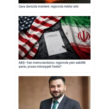
Qara dənizdə insident: regionda risklər artır
ABŞ–İran memorandumu: regionda yeni sabitlik
şansı, yoxsa müvəqqəti fasilə?