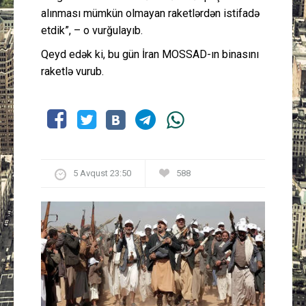
alınması mümkün olmayan raketlərdən istifadə
etdik”, – o vurğulayıb.
Qeyd edək ki, bu gün İran MOSSAD-ın binasını
raketlə vurub.
5 Avqust 23:50
588