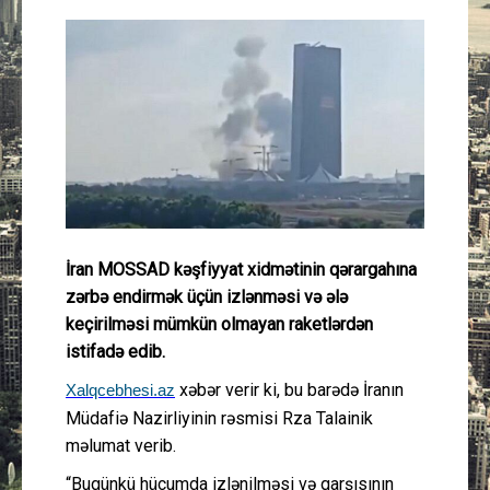
Güney Azərbaycan
Mədəniyyət
Müsahibə
İdman
Layihə
İran MOSSAD kəşfiyyat xidmətinin qərargahına
zərbə endirmək üçün izlənməsi və ələ
Gündəm
keçirilməsi mümkün olmayan raketlərdən
istifadə edib.
Cəmiyyət
xəbər verir ki, bu barədə İranın
Xalqcebhesi.az
Müdafiə Nazirliyinin rəsmisi Rza Talainik
Peşə etikası
məlumat verib.
Əlaqə
“Bugünkü hücumda izlənilməsi və qarşısının