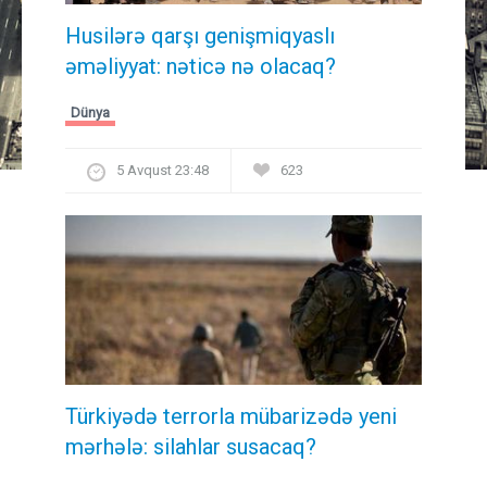
Husilərə qarşı genişmiqyaslı
əməliyyat: nəticə nə olacaq?
Dünya
5 Avqust 23:48
623
Türkiyədə terrorla mübarizədə yeni
mərhələ: silahlar susacaq?