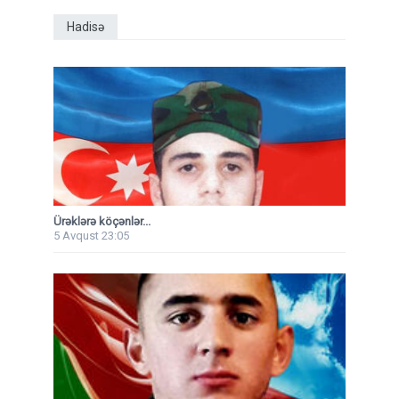
Hadisə
Ürəklərə köçənlər...
5 Avqust 23:05