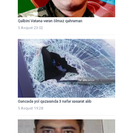
Qəlbini Vətənə verən ölməz qəhrəman
5 Avqust 23:02
Gəncədə yol qəzasında 3 nəfər xəsarət alıb
5 Avqust 19:28