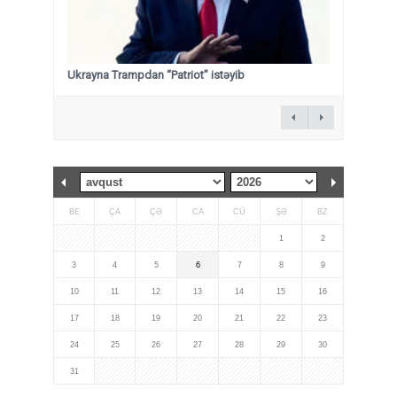
Ukrayna Trampdan “Patriot” istəyib
BE
ÇA
ÇƏ
CA
CÜ
ŞƏ
BZ
1
2
3
4
5
6
7
8
9
10
11
12
13
14
15
16
17
18
19
20
21
22
23
24
25
26
27
28
29
30
31