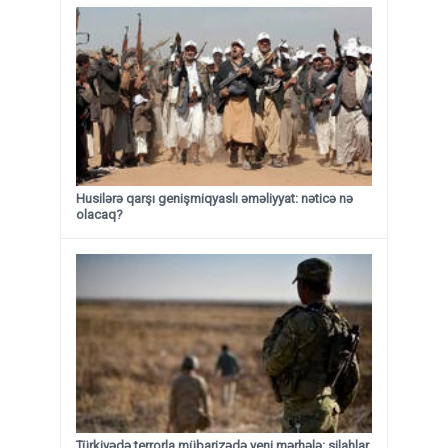
Husilərə qarşı genişmiqyaslı əməliyyat: nəticə nə
olacaq?
Türkiyədə terrorla mübarizədə yeni mərhələ: silahlar