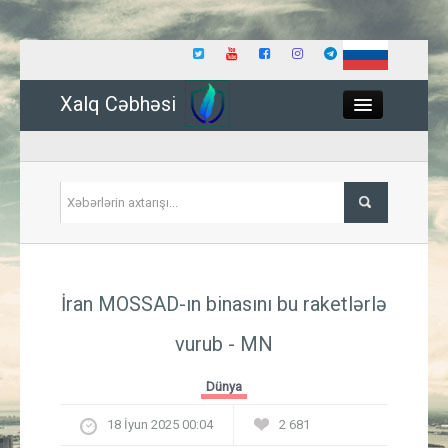
Xalq Cəbhəsi
Close
Siyasət
İran MOSSAD-ın binasını bu raketlərlə
İqtisadiyyat
vurub - MN
Dünya
Dünya
Hadisə
18 İyun 2025 00:04
2 681