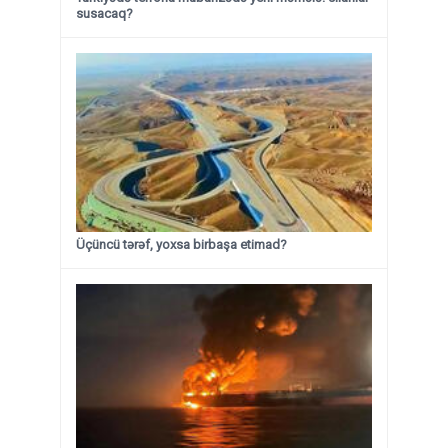
susacaq?
Üçüncü tərəf, yoxsa birbaşa etimad?