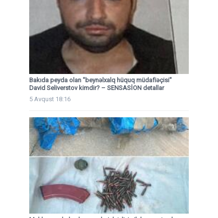
Bakıda peyda olan "beynəlxalq hüquq müdafiəçisi"
David Seliverstov kimdir? – SENSASİON detallar
5 Avqust 18:16