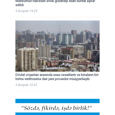
Məhkumun həbsdən əvvəl gizlətdiyi silah-sursat aşkar
edildi
5 Avqust 14:29
Dövlət orqanları arasında əsas vəsaitlərin və binaların bir-
birinə verilməsinə dair yeni prosedur müəyyənləşib
5 Avqust 13:47