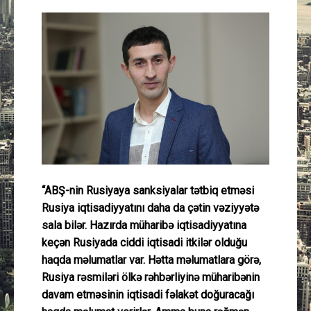
Güney Azərbaycan
Mədəniyyət
Müsahibə
İdman
Layihə
“ABŞ-nin Rusiyaya sanksiyalar tətbiq etməsi
Gündəm
Rusiya iqtisadiyyatını daha da çətin vəziyyətə
sala bilər. Hazırda müharibə iqtisadiyyatına
Cəmiyyət
keçən Rusiyada ciddi iqtisadi itkilər olduğu
haqda məlumatlar var. Hətta məlumatlara görə,
Peşə etikası
Rusiya rəsmiləri ölkə rəhbərliyinə müharibənin
davam etməsinin iqtisadi fəlakət doğuracağı
Əlaqə