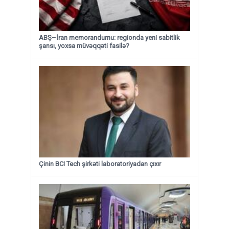
ABŞ–İran memorandumu: regionda yeni sabitlik
şansı, yoxsa müvəqqəti fasilə?
Çinin BCI Tech şirkəti laboratoriyadan çıxır