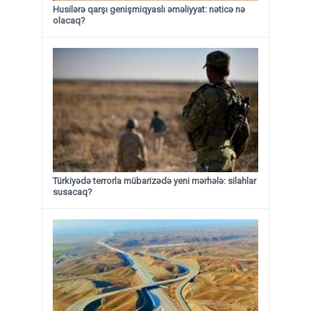
Husilərə qarşı genişmiqyaslı əməliyyat: nəticə nə
olacaq?
Türkiyədə terrorla mübarizədə yeni mərhələ: silahlar
susacaq?