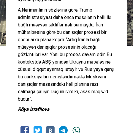
A.Nərimanlının sözlərinə görə, Tramp
administrasiyası daha öncə məsələnin həlli ilə
bağlı müəyyən təkliflər irəli sürmüşdü, İran
müharibəsinə görə bu danışıqlar prosesi bir
qədər arxa plana keçdi: “Artıq İranla bağlı
müəyyən danışıqlar prosesinin olacağı
gözləntiləri var. Yəni bu proses davam edir. Bu
kontekstdə ABŞ yenidən Ukrayna məsələsinə
xüsusi diqqət ayırmaq istəyir və Rusiyaya qarşı
bu sanksiyaları genişləndirməklə Moskvanı
danışıqlar masasındakı həll planına razı
salmağa çalışır. Düşünürəm ki, əsas məqsəd
budur”.
Röya İsrafilova