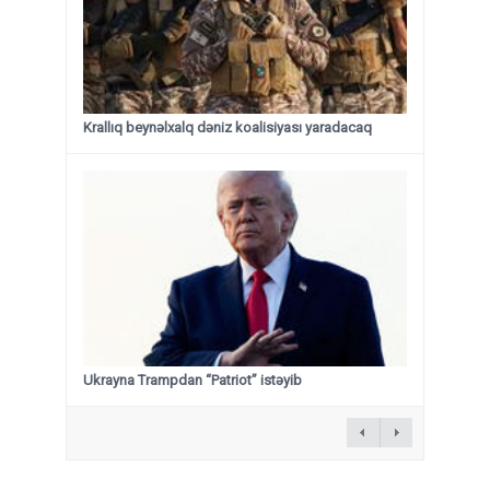
Krallıq beynəlxalq dəniz koalisiyası yaradacaq
Ukrayna Trampdan “Patriot” istəyib