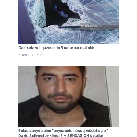
Gəncədə yol qəzasında 3 nəfər xəsarət alıb
5 Avqust 19:28
Bakıda peyda olan "beynəlxalq hüquq müdafiəçisi"
David Seliverstov kimdir? – SENSASİON detallar