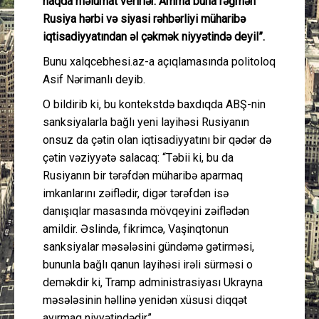
haqda məlumat verirlər. Amma buna rəğmən
Rusiya hərbi və siyasi rəhbərliyi müharibə
iqtisadiyyatından əl çəkmək niyyətində deyil”.
Bunu xalqcebhesi.az-a açıqlamasında politoloq
Asif Nərimanlı deyib.
O bildirib ki, bu kontekstdə baxdıqda ABŞ-nin
sanksiyalarla bağlı yeni layihəsi Rusiyanın
onsuz da çətin olan iqtisadiyyatını bir qədər də
çətin vəziyyətə salacaq: “Təbii ki, bu da
Rusiyanın bir tərəfdən müharibə aparmaq
imkanlarını zəiflədir, digər tərəfdən isə
danışıqlar masasında mövqeyini zəiflədən
amildir. Əslində, fikrimcə, Vaşinqtonun
sanksiyalar məsələsini gündəmə gətirməsi,
bununla bağlı qanun layihəsi irəli sürməsi o
deməkdir ki, Tramp administrasiyası Ukrayna
məsələsinin həllinə yenidən xüsusi diqqət
ayırmaq niyyətindədir”.