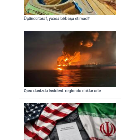
Üçüncü tərəf, yoxsa birbaşa etimad?
Qara dənizdə insident: regionda risklər artır