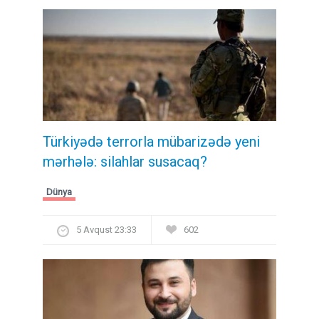
Türkiyədə terrorla mübarizədə yeni
mərhələ: silahlar susacaq?
Dünya
5 Avqust 23:33
602