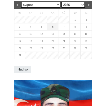
BE
ÇA
ÇƏ
CA
CÜ
ŞƏ
BZ
1
2
3
4
5
6
7
8
9
10
11
12
13
14
15
16
17
18
19
20
21
22
23
24
25
26
27
28
29
30
31
Hadisə