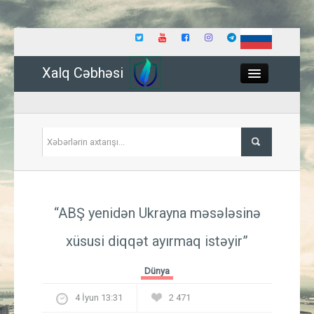
Xalq Cəbhəsi
Close
Siyasət
“ABŞ yenidən Ukrayna məsələsinə
İqtisadiyyat
xüsusi diqqət ayırmaq istəyir”
Dünya
Dünya
Hadisə
4 İyun 13:31
2 471