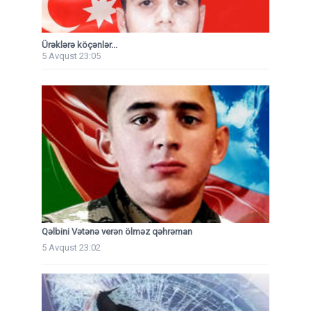
Ürəklərə köçənlər...
5 Avqust 23:05
Qəlbini Vətənə verən ölməz qəhrəman
5 Avqust 23:02