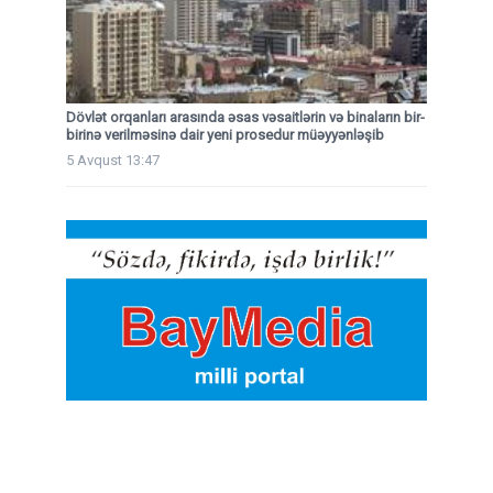
Dövlət orqanları arasında əsas vəsaitlərin və binaların bir-
birinə verilməsinə dair yeni prosedur müəyyənləşib
5 Avqust 13:47