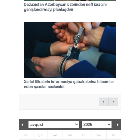
Qazaxıstan Azərbaycan üzərindən neft ixracını
genişləndirməyi planlaşdırır
Xarici ölkələrin informasiya şəbəkələrinə hücumlar
edən şəxslər saxlanıldı
BE
ÇA
ÇƏ
CA
CÜ
ŞƏ
BZ