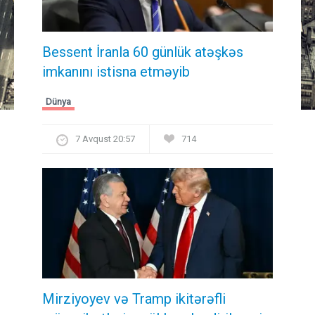
Bessent İranla 60 günlük atəşkəs
imkanını istisna etməyib
Dünya
7 Avqust 20:57
714
Mirziyoyev və Tramp ikitərəfli