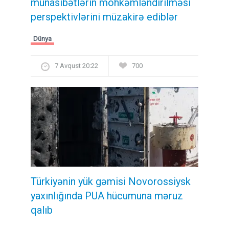
münasibətlərin möhkəmləndirilməsi
perspektivlərini müzakirə ediblər
Dünya
7 Avqust 20:22
700
Türkiyənin yük gəmisi Novorossiysk
yaxınlığında PUA hücumuna məruz
qalıb