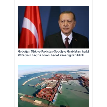
Ərdoğan Türkiyə-Pakistan-Səudiyyə Ərəbistanı hərbi
ittifaqının heç bir ölkəni hədəf almadığını bildirib