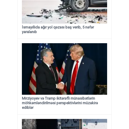
İsmayıllıda ağır yol qəzası baş verib, 5 nəfər
yaralanıb
Mirziyoyev və Tramp ikitərəfli münasibətlərin
möhkəmləndirilməsi perspektivlərini müzakirə
ediblər