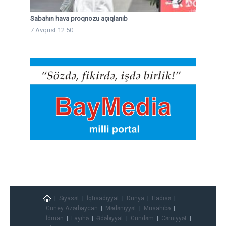
Sabahın hava proqnozu açıqlanıb
7 Avqust 12:50
Siyasət
İqtisadiyyat
Dünya
Hadisə
Güney Azərbaycan
Mədəniyyət
Müsahibə
İdman
Layihə
Ədəbiyyat
Gündəm
Cəmiyyət