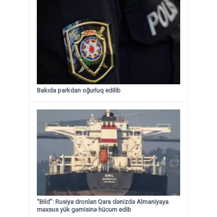
Bakıda parkdan oğurluq edilib
“Bild”: Rusiya dronları Qara dənizdə Almaniyaya
məxsus yük gəmisinə hücum edib