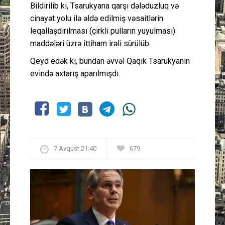
Bildirilib ki, Tsarukyana qarşı dələduzluq və
cinayət yolu ilə əldə edilmiş vəsaitlərin
leqallaşdırılması (çirkli pulların yuyulması)
maddələri üzrə ittiham irəli sürülüb.
Qeyd edək ki, bundan əvvəl Qaqik Tsarukyanın
evində axtarış aparılmışdı.
7 Avqust 21:40
679