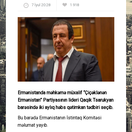
7 İyul 20:28
1 918
Güney Azərbaycan
Mədəniyyət
Müsahibə
İdman
Layihə
Gündəm
Ermənistanda məhkəmə müxalif “Çiçəklənən
Cəmiyyət
Ermənistan” Partiyasının lideri Qaqik Tsarukyan
barəsində iki aylıq həbs qətimkan tədbiri seçib.
Peşə etikası
Bu barədə Ermənistanın İstintaq Komitəsi
məlumat yayıb.
Əlaqə