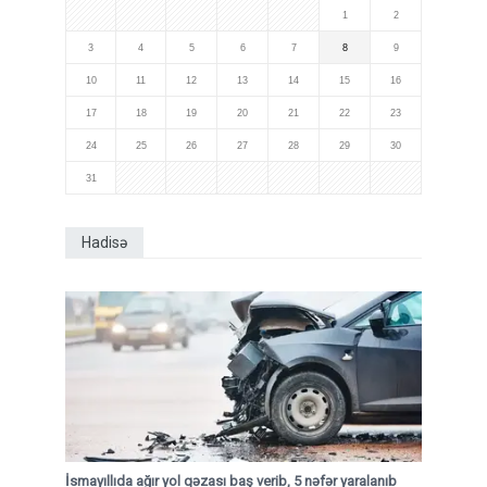
1
2
3
4
5
6
7
8
9
10
11
12
13
14
15
16
17
18
19
20
21
22
23
24
25
26
27
28
29
30
31
Hadisə
İsmayıllıda ağır yol qəzası baş verib, 5 nəfər yaralanıb