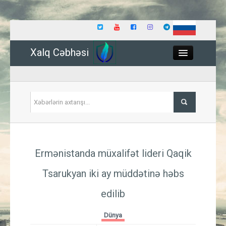
Xalq Cəbhəsi
Close
Siyasət
Ermənistanda müxalifət lideri Qaqik
İqtisadiyyat
Tsarukyan iki ay müddətinə həbs
Dünya
edilib
Hadisə
Dünya