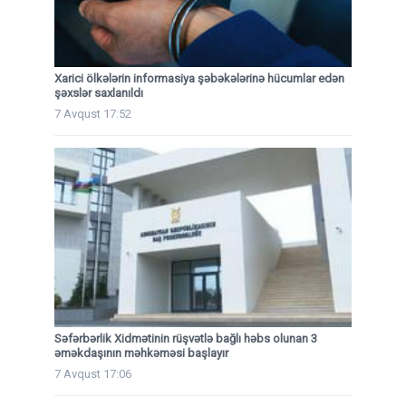
Xarici ölkələrin informasiya şəbəkələrinə hücumlar edən
şəxslər saxlanıldı
7 Avqust 17:52
Səfərbərlik Xidmətinin rüşvətlə bağlı həbs olunan 3
əməkdaşının məhkəməsi başlayır
7 Avqust 17:06