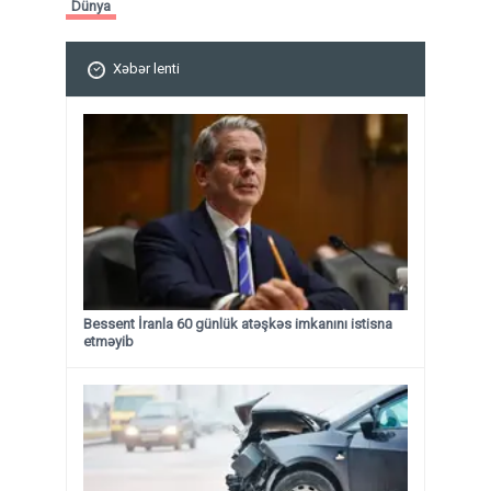
Dünya
Xəbər lenti
Bessent İranla 60 günlük atəşkəs imkanını istisna
etməyib