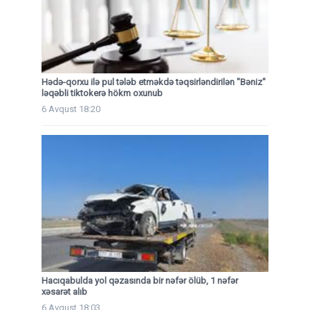
Hədə-qorxu ilə pul tələb etməkdə təqsirləndirilən "Bəniz"
ləqəbli tiktokerə hökm oxunub
6 Avqust 18:20
Hacıqabulda yol qəzasında bir nəfər ölüb, 1 nəfər
xəsarət alıb
6 Avqust 18:03