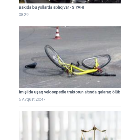
Bakıda bu yollarda sıxlıq var - SİYAHI
08:29
İmişlidə uşaq velosepedlə traktorun altında qalaraq ölüb
6 Avqust 20:47