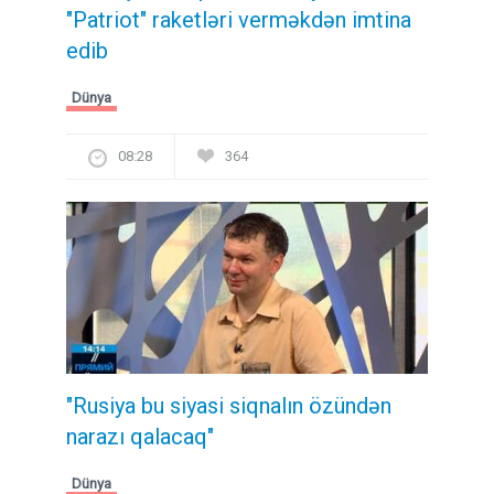
"Patriot" raketləri verməkdən imtina
edib
Dünya
08:28
364
"Rusiya bu siyasi siqnalın özündən
narazı qalacaq"
Dünya