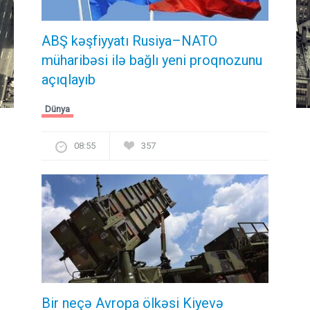
ABŞ kəşfiyyatı Rusiya–NATO
müharibəsi ilə bağlı yeni proqnozunu
açıqlayıb
Dünya
08:55
357
Bir neçə Avropa ölkəsi Kiyevə