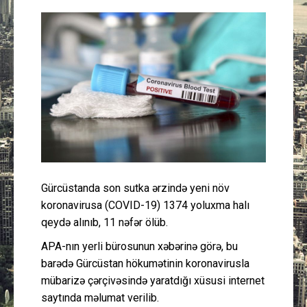
Güney Azərbaycan
Mədəniyyət
Müsahibə
İdman
Layihə
Gürcüstanda son sutka ərzində yeni növ
Gündəm
koronavirusa (COVID-19) 1374 yoluxma halı
qeydə alınıb, 11 nəfər ölüb.
Cəmiyyət
APA-nın yerli bürosunun xəbərinə görə, bu
Peşə etikası
barədə Gürcüstan hökumətinin koronavirusla
mübarizə çərçivəsində yaratdığı xüsusi internet
saytında məlumat verilib.
Əlaqə