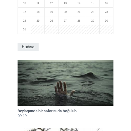
10
11
12
13
14
15
16
17
18
19
20
21
22
23
24
25
26
27
28
29
30
31
Hadisə
Beyləqanda bir nəfər suda boğulub
09:19