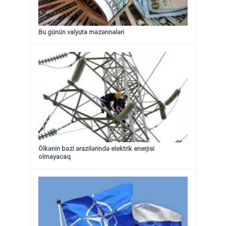
Bu günün valyuta məzənnələri
Ölkənin bəzi ərazilərində elektrik enerjisi
olmayacaq