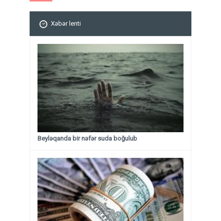
Xəbər lenti
Beyləqanda bir nəfər suda boğulub