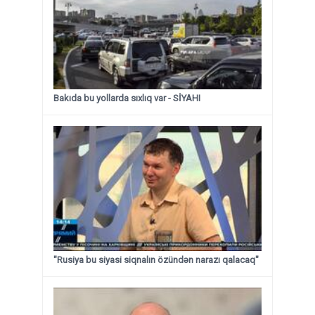
Bakıda bu yollarda sıxlıq var - SİYAHI
"Rusiya bu siyasi siqnalın özündən narazı qalacaq"