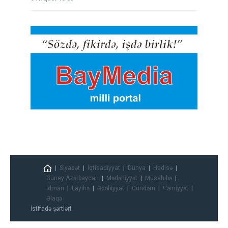
Siyasət
İqtisadiyyat
Dünya
Hadisə
Güney Azərbaycan
Mədəniyyət
Müsahibə
İdman
Layihə
Ədəbiyyat
Gündəm
Cəmiyyət
Əlaqə
İstifadə şərtləri