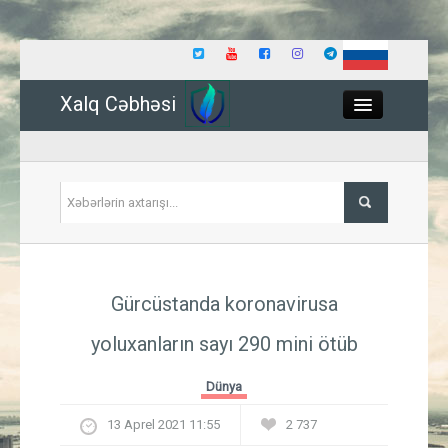
Xalq Cəbhəsi
Close
Siyasət
Gürcüstanda koronavirusa
İqtisadiyyat
yoluxanların sayı 290 mini ötüb
Dünya
Dünya
Hadisə
13 Aprel 2021 11:55
2 737