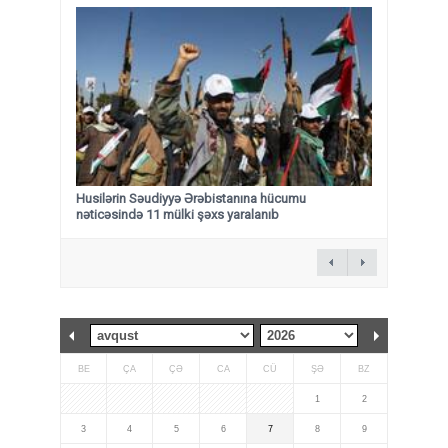
Husilərin Səudiyyə Ərəbistanına hücumu
nəticəsində 11 mülki şəxs yaralanıb
BE
ÇA
ÇƏ
CA
CÜ
ŞƏ
BZ
1
2
3
4
5
6
7
8
9