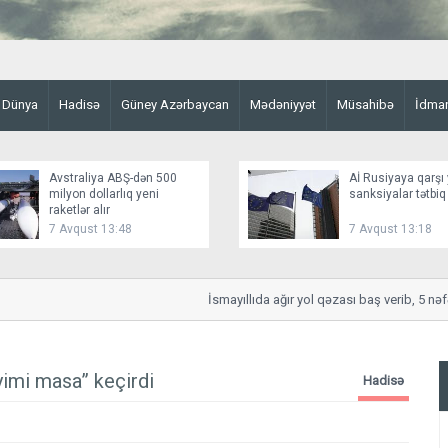
Dünya
Hadisə
Güney Azərbaycan
Mədəniyyət
Müsahibə
İdma
Avstraliya ABŞ-dən 500
Aİ Rusiyaya qarşı 
milyon dollarlıq yeni
sanksiyalar tətbiq
raketlər alır
7 Avqust 13:48
7 Avqust 13:18
İsmayıllıda ağır yol qəzası baş verib, 5 nəfər 
yimi masa” keçirdi
Hadisə