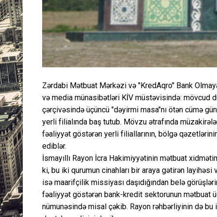
Zərdabi Mətbuat Mərkəzi və "KredAqro" Bank Olmayan
və media münasibətləri KİV müstəvisində: mövcud duru
çərçivəsində üçüncü "dəyirmi masa"nı ötən cümə günü
yerli filialında baş tutub. Mövzu ətrafında müzakirə
fəaliyyət göstərən yerli filiallarının, bölgə qəzetlərin
ediblər.
İsmayıllı Rayon İcra Hakimiyyətinin mətbuat xidmətini
ki, bu iki qurumun cinahları bir araya gətirən layihə
isə maarifçilik missiyası daşıdığından belə görüşlərin
fəaliyyət göstərən bank-kredit sektorunun mətbuat üçü
nümunəsində misal çəkib. Rayon rəhbərliyinin də bu i