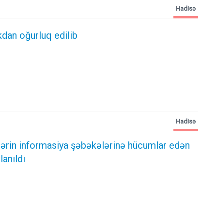
Hadisə
kdan oğurluq edilib
Hadisə
ələrin informasiya şəbəkələrinə hücumlar edən
lanıldı