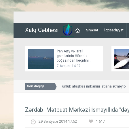
Xalq Cəbhəsi
Siyasət
İqtisadiyyat
İran ABŞ və İsrail
gəmilərinin Hörmüz
boğazından keçidini
bağlayır
7 Avqust 14:37
Bessent İranla 60 günlük atəşkəs imkanını istisna etməyib
Son dəqiqə
Zərdabi Mətbuat Mərkəzi İsmayıllıda “də
29 Sentyabr 2014 17:52
1 617