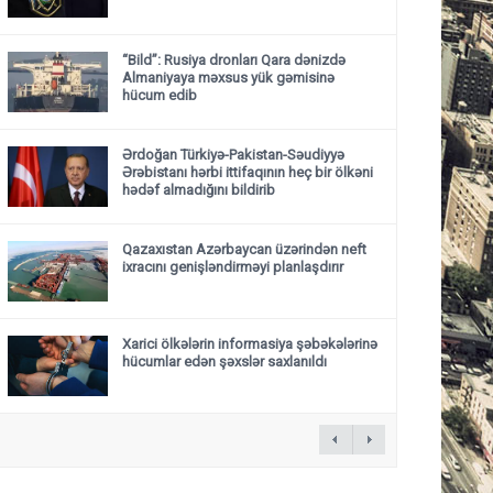
“Bild”: Rusiya dronları Qara dənizdə
Almaniyaya məxsus yük gəmisinə
hücum edib
Ərdoğan Türkiyə-Pakistan-Səudiyyə
Ərəbistanı hərbi ittifaqının heç bir ölkəni
hədəf almadığını bildirib
Qazaxıstan Azərbaycan üzərindən neft
ixracını genişləndirməyi planlaşdırır
Xarici ölkələrin informasiya şəbəkələrinə
hücumlar edən şəxslər saxlanıldı