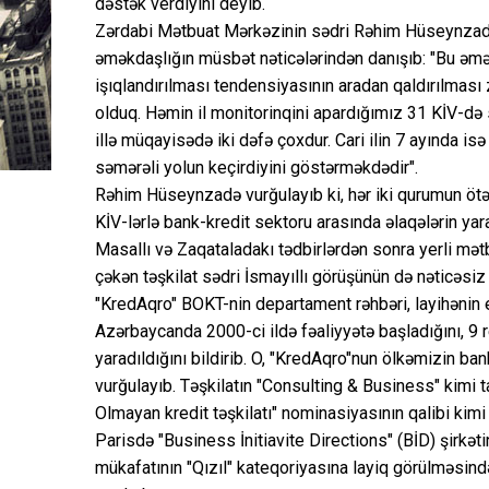
dəstək verdiyini deyib.
Zərdabi Mətbuat Mərkəzinin sədri Rəhim Hüseynzadə
əməkdaşlığın müsbət nəticələrindən danışıb: "Bu əmə
işıqlandırılması tendensiyasının aradan qaldırılması
olduq. Həmin il monitorinqini apardığımız 31 KİV-də 
illə müqayisədə iki dəfə çoxdur. Cari ilin 7 ayında i
səmərəli yolun keçirdiyini göstərməkdədir".
Rəhim Hüseynzadə vurğulayıb ki, hər iki qurumun ötən 
KİV-lərlə bank-kredit sektoru arasında əlaqələrin ya
Masallı və Zaqataladakı tədbirlərdən sonra yerli mə
çəkən təşkilat sədri İsmayıllı görüşünün də nəticəsiz
"KredAqro" BOKT-nin departament rəhbəri, layihənin
Azərbaycanda 2000-ci ildə fəaliyyətə başladığını, 9
yaradıldığını bildirib. O, "KredAqro"nun ölkəmizin b
vurğulayıb. Təşkilatın "Consulting & Business" kimi t
Olmayan kredit təşkilatı" nominasiyasının qalibi kimi "
Parisdə "Business İnitiavite Directions" (BİD) şirkəti
mükafatının "Qızıl" kateqoriyasına layiq görülməsind