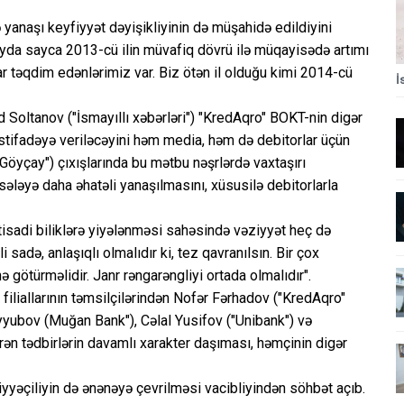
 yanaşı keyfiyyət dəyişikliyinin də müşahidə edildiyini
 7 ayda sayca 2013-cü ilin müvafiq dövrü ilə müqayisədə artımı
r təqdim edənlərimiz var. Biz ötən il olduğu kimi 2014-cü
İ
oltanov ("İsmayıllı xəbərləri") "KredAqro" BOKT-nin digər
n istifadəyə veriləcəyini həm media, həm də debitorlar üçün
"Göyçay") çıxışlarında bu mətbu nəşrlərdə vaxtaşırı
əsələyə daha əhatəli yanaşılmasını, xüsusilə debitorlarla
tisadi biliklərə yiyələnməsi sahəsində vəziyyət heç də
 sadə, anlaşıqlı olmalıdır ki, tez qavranılsın. Bir çox
götürməlidir. Janr rəngarəngliyi ortada olmalıdır".
ı filiallarının təmsilçilərindən Nofər Fərhadov ("KredAqro"
ubov (Muğan Bank"), Cəlal Yusifov ("Unibank") və
irən tədbirlərin davamlı xarakter daşıması, həmçinin digər
yyəçiliyin də ənənəyə çevrilməsi vacibliyindən söhbət açıb.