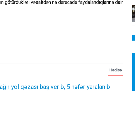
ın götürdükləri vəsaitdən nə dərəcədə faydalandıqlarına dair
Hadisə
 ağır yol qəzası baş verib, 5 nəfər yaralanıb