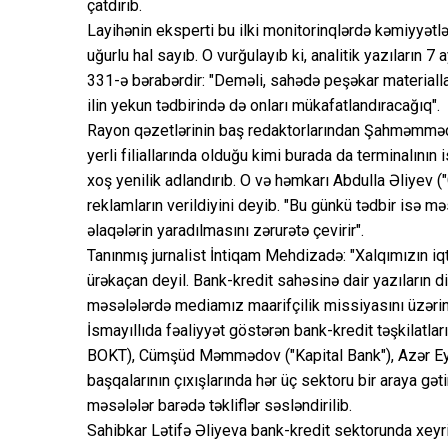
çatdırıb.
Layihənin eksperti bu ilki monitorinqlərdə kəmiyyətlə
uğurlu hal sayıb. O vurğulayıb ki, analitik yazıların
331-ə bərabərdir: "Deməli, sahədə peşəkar materialla
ilin yekun tədbirində də onları mükafatlandıracağıq".
Rayon qəzetlərinin baş redaktorlarından Şahməmməd S
yerli filiallarında olduğu kimi burada da terminalını
xoş yenilik adlandırıb. O və həmkarı Abdulla Əliyev (
reklamların verildiyini deyib. "Bu günkü tədbir isə m
əlaqələrin yaradılmasını zərurətə çevirir".
Tanınmış jurnalist İntiqam Mehdizadə: "Xalqımızın iq
ürəkaçan deyil. Bank-kredit sahəsinə dair yazıların dili
məsələlərdə mediamız maarifçilik missiyasını üzərinə 
İsmayıllıda fəaliyyət göstərən bank-kredit təşkilatlar
BOKT), Cümşüd Məmmədov ("Kapital Bank"), Azər Eyy
başqalarının çıxışlarında hər üç sektoru bir araya gət
məsələlər barədə təkliflər səsləndirilib.
Sahibkar Lətifə Əliyeva bank-kredit sektorunda xeyri