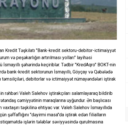
 Kredit Təşkilatı "Bank-kredit sektoru-debitor-ictimaiyyət
m və peşəkarlığın artırılması yolları" layihəsi
 İsmayıllı şəhərində keçiriblər. Tədbir "KredAqro" BOKT-nin
lərdə bank-kredit sektorunun İsmayıllı, Göyçay və Qəbələdə
in təmsilçiləri, debitorlar və ictimaiyyət nümayəndələri iştirak
n rəhbəri Valeh Salehov iştirakçıları salamlayaraq bildirib
si vətəndaş cəmiyyətinin maraqlarına uyğundur. Ən başlıcası
 vaxtaşırı təşkilinə ehtiyac var. Valeh Salehov İsmayıllıda
n şəffaflığını "dəyirmi masa"da iştirak edən filialların
stiqamətdə işlərin tələblər səviyyəsində qurulmasına