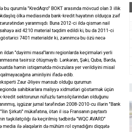
 bu qurumla "KredAqro" BOKT arasında mövcud olan 3 illik
kdaşlıq ölkə mediasında bank-kredit həyatının olduqca zəif
 zərurətindən yaranmışdı. Buna 2012-ci ildə qismən nail
sahəyə aid 4210 material təqdim edildi ki, bu da 2011-ci
sə göstərici 7401 materialdır ki, zənnimcə bu özü necə
ildən "dəyirmi masa"larını regionlarda keçirmələri yerli
ranmasına təsirsiz ötüşməyib. Lənkəran, Şəki, Quba, Bərdə,
tbuatda həmin istiqamətdə mövzulara yer verildiyini misal
 qalmayacağına əminliyini ifadə edib.
 eksperti Zaur Əliyev mənsub olduğu qurumun
 regionda sahibkarlara maliyyə xidmətləri göstərmək üçün
ank-kredit sektorunun nüfuzlu təmsilçilərindən olduğunu
anınmış, işgüzar jurnal tərəfindən 2008-2010-cu illərin "Bank
İlin Şirkəti" mükafatına, ötən il isə Fransanın paytaxtı
nin təşkilatçılığı ilə keçirilmiş tədbirdə "WQC AVARD"
ə media ilə əlaqələrin də mühüm rol oynadığını diqqətə