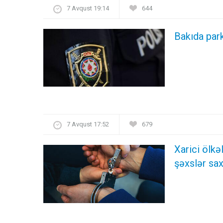
7 Avqust 19:14
644
Bakıda par
7 Avqust 17:52
679
Xarici ölk
şəxslər sax