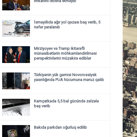
imkanını istisna etməyib
İsmayıllıda ağır yol qəzası baş verib, 5
nəfər yaralanıb
Mirziyoyev və Tramp ikitərəfli
münasibətlərin möhkəmləndirilməsi
perspektivlərini müzakirə ediblər
Türkiyənin yük gəmisi Novorossiysk
yaxınlığında PUA hücumuna məruz qalıb
Kamçatkada 5,5 bal gücündə zəlzələ
baş verib
Bakıda parkdan oğurluq edilib