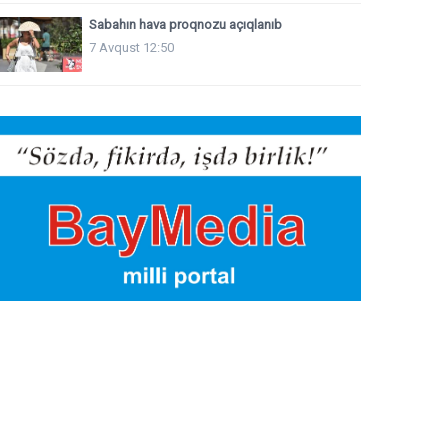
Sabahın hava proqnozu açıqlanıb
7 Avqust 12:50