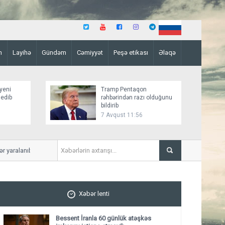
n
Layihə
Gündəm
Cəmiyyət
Peşə etikası
Əlaqə
yeni
Tramp Pentaqon
 edib
rəhbərindən razı olduğunu
bildirib
7 Avqust 11:56
yaralanıb
Mirziyoyev və Tramp ikitər
ediblər
Xəbər lenti
Bessent İranla 60 günlük atəşkəs