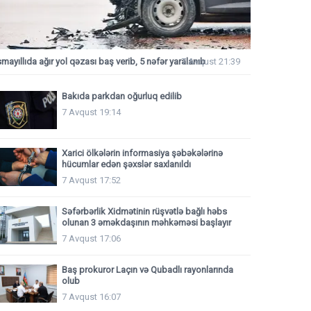
smayıllıda ağır yol qəzası baş verib, 5 nəfər yaralanıb
7 Avqust 21:39
Bakıda parkdan oğurluq edilib
7 Avqust 19:14
Xarici ölkələrin informasiya şəbəkələrinə
hücumlar edən şəxslər saxlanıldı
7 Avqust 17:52
Səfərbərlik Xidmətinin rüşvətlə bağlı həbs
olunan 3 əməkdaşının məhkəməsi başlayır
7 Avqust 17:06
Baş prokuror Laçın və Qubadlı rayonlarında
olub
7 Avqust 16:07