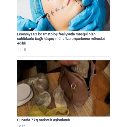
Lisensiyasız kosmetoloji fəaliyyətlə məşğul olan
sahibkarla bağlı hüquq-mühafizə orqanlarına müraciət
edilib
11:15
Qubada 7 kq narkotik aşkarlanıb
10:32