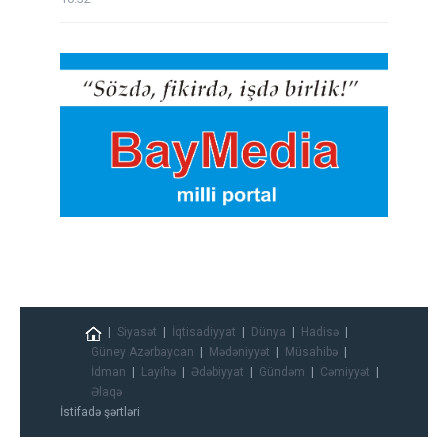
Siyasət
İqtisadiyyat
Dünya
Hadisə
Güney Azərbaycan
Mədəniyyət
Müsahibə
İdman
Layihə
Ədəbiyyat
Gündəm
Cəmiyyət
Əlaqə
İstifadə şərtləri