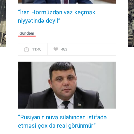
“İran Hörmüzdən vaz keçmək
niyyətində deyil”
Gündəm
11:40
483
“Rusiyanın nüvə silahından istifadə
etməsi çox da real görünmür”