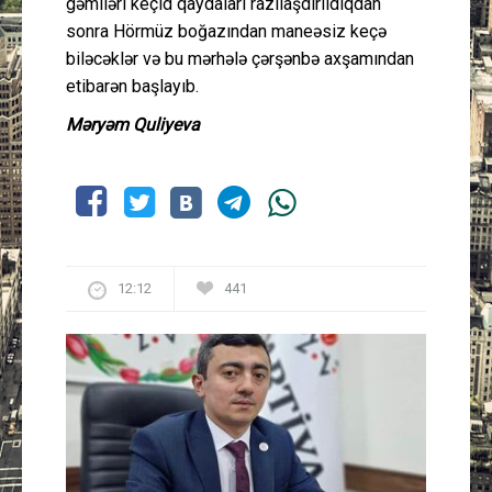
gəmiləri keçid qaydaları razılaşdırıldıqdan
sonra Hörmüz boğazından maneəsiz keçə
biləcəklər və bu mərhələ çərşənbə axşamından
etibarən başlayıb.
Məryəm Quliyeva
12:12
441