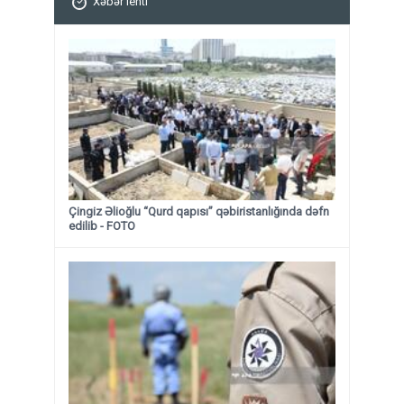
Xəbər lenti
Çingiz Əlioğlu “Qurd qapısı” qəbiristanlığında dəfn
edilib
- FOTO