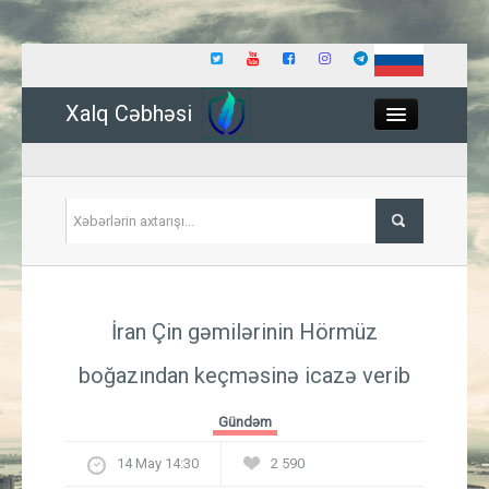
Xalq Cəbhəsi
Close
Siyasət
İran Çin gəmilərinin Hörmüz
İqtisadiyyat
boğazından keçməsinə icazə verib
Dünya
Gündəm
Hadisə
14 May 14:30
2 590