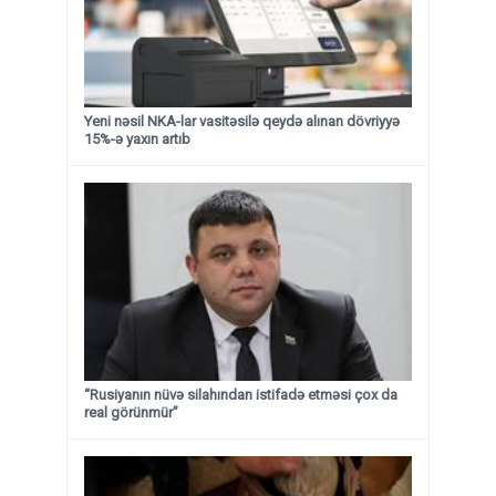
Yeni nəsil NKA-lar vasitəsilə qeydə alınan dövriyyə
15%-ə yaxın artıb
“Rusiyanın nüvə silahından istifadə etməsi çox da
real görünmür”