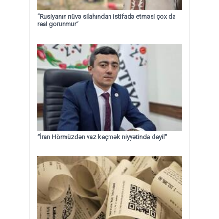
“Rusiyanın nüvə silahından istifadə etməsi çox da
real görünmür”
“İran Hörmüzdən vaz keçmək niyyətində deyil”