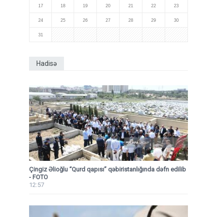
17
18
19
20
21
22
23
24
25
26
27
28
29
30
31
Hadisə
Çingiz Əlioğlu “Qurd qapısı” qəbiristanlığında dəfn edilib
- FOTO
12:57