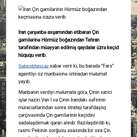
Güney Azərbaycan
Mədəniyyət
İran çərşənbə axşamından etibarən Çin
Müsahibə
gəmilərinə Hörmüz boğazından Tehran
tərəfindən müəyyən edilmiş qaydalar üzrə keçid
İdman
hüququ verib.
xəbər verir ki, bu barədə "Fars"
Xalqcebhesi.az
Layihə
agentliyi öz mənbəsinə istinadən məlumat
yayıb.
Gündəm
Mənbənin verdiyi məlumata görə, Çinin xarici
işlər naziri Van İ və Çinin İrandakı səfirinin
Cəmiyyət
müraciətlərindən sonra strateji tərəfdaşlıq
çərçivəsində Çin gəmilərinin keçidini
Peşə etikası
sadələşdirmək qərarı alınıb. Razılaşdırılıb ki,
rəsmi Pekinin sorğusu əsasında bir sıra Çin
Əlaqə