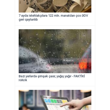
7 ayda istehlakçılara 122 mln. manatdan çox ƏDV
geri qaytarılıb
Bəzi yerlərdə şimşək çaxır, yağış yağır - FAKTİKİ
HAVA