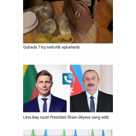
Qubada 7 kq narkotik aşkarlanıb
Litva Baş naziri Prezident İlham Əliyevə zəng edib