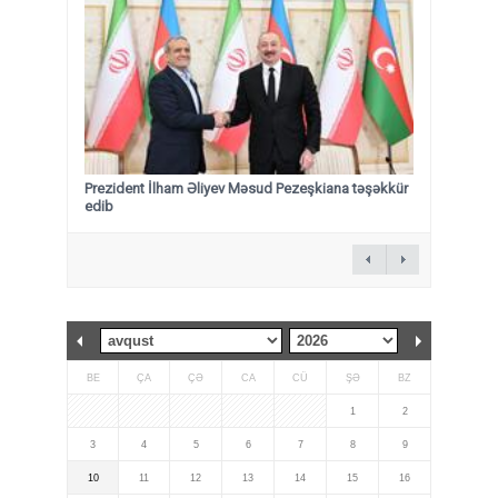
Prezident İlham Əliyev Məsud Pezeşkiana təşəkkür
edib
BE
ÇA
ÇƏ
CA
CÜ
ŞƏ
BZ
1
2
3
4
5
6
7
8
9
10
11
12
13
14
15
16