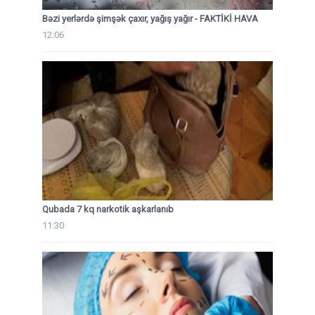
Bəzi yerlərdə şimşək çaxır, yağış yağır - FAKTİKİ HAVA
12:06
Qubada 7 kq narkotik aşkarlanıb
11:30