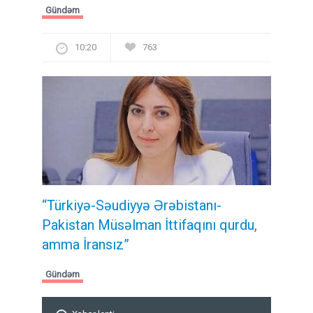
Gündəm
10:20
763
“Türkiyə-Səudiyyə Ərəbistanı-
Pakistan Müsəlman İttifaqını qurdu,
amma İransız”
Gündəm