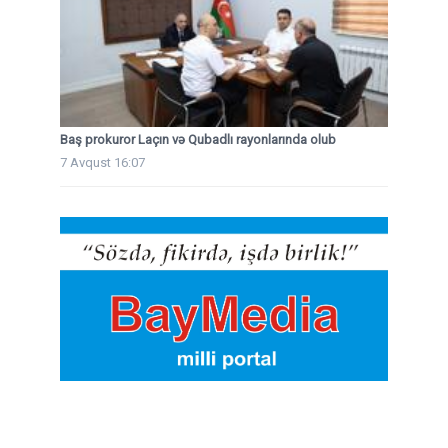
Baş prokuror Laçın və Qubadlı rayonlarında olub
7 Avqust 16:07