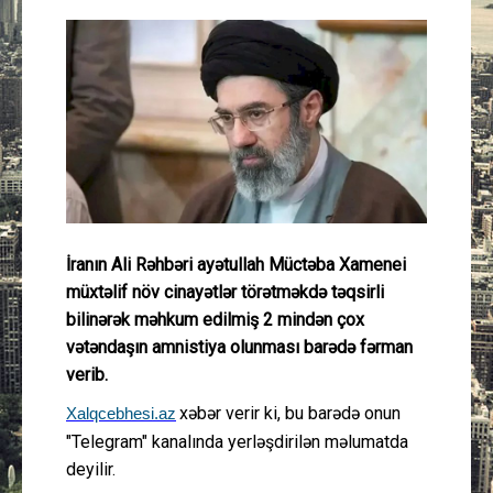
Güney Azərbaycan
Mədəniyyət
Müsahibə
İdman
Layihə
İranın Ali Rəhbəri ayətullah Müctəba Xamenei
müxtəlif növ cinayətlər törətməkdə təqsirli
Gündəm
bilinərək məhkum edilmiş 2 mindən çox
vətəndaşın amnistiya olunması barədə fərman
Cəmiyyət
verib.
xəbər verir ki, bu barədə onun
Xalqcebhesi.az
Peşə etikası
"Telegram" kanalında yerləşdirilən məlumatda
deyilir.
Əlaqə