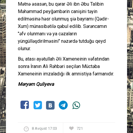
Mətnə əsasən, bu qərar Əli ibn Əbu Talibin
Məhəmməd peyğəmbərin canişini təyin
edilməsinə həsr olunmuş şiə bayramı (Qədir-
Xum) münasibətilə qəbul edilib. Sərəncamın
"əfv olunmanı və ya cəzaların
yüngülləşdirilməsini" nəzərdə tutduğu qeyd
olunur.
Bu, atası ayətullah Əli Xameneinin vəfatından
sonra İranın Ali Rəhbəri seçilən Müctəba
Xameneinin imzaladığı ilk amnistiya fərmanıdır.
Məryəm Quliyeva
8 Avqust 17:03
721