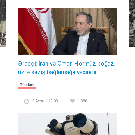
Əraqçi: İran və Oman Hörmüz boğazı
üzrə saziş bağlamağa yaxındır
Gündəm
8 Avqust 13:03
1 386