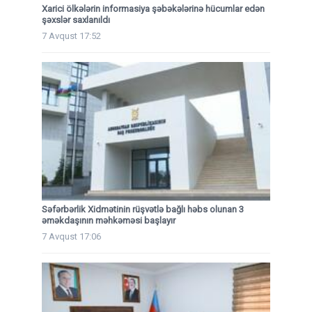
Xarici ölkələrin informasiya şəbəkələrinə hücumlar edən
şəxslər saxlanıldı
7 Avqust 17:52
Səfərbərlik Xidmətinin rüşvətlə bağlı həbs olunan 3
əməkdaşının məhkəməsi başlayır
7 Avqust 17:06