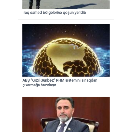
İraq sərhəd bölgələrinə qoşun yeridib
ABŞ "Qızıl Günbəz" RHM sistemini sınaqdan
çıxarmağa hazırlaşır