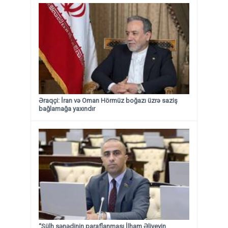
Əraqçi: İran və Oman Hörmüz boğazı üzrə saziş
bağlamağa yaxındır
“Sülh sənədinin paraflanması İlham Əliyevin