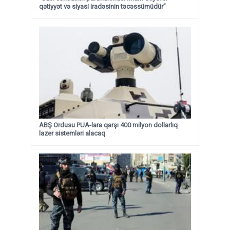
qətiyyət və siyasi iradəsinin təcəssümüdür”
ABŞ Ordusu PUA-lara qarşı 400 milyon dollarlıq
lazer sistemləri alacaq