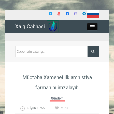
Xalq Cəbhəsi
Close
Siyasət
Müctəba Xamenei ilk amnistiya
İqtisadiyyat
fərmanını imzalayıb
Dünya
Gündəm
Hadisə
5 İyun 15:55
2 786