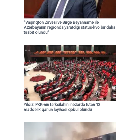
“Vaşinqton Zirvəsi və Birgə Bəyannamə ilə
Azərbayanın regionda yaratdığı status-kvo bir daha
təsbit olundu”
Yıldız: PKK-nın tərksilahını nəzərdə tutan 12
maddəlik qanun layihəsi qəbul olundu ​​​​​​​