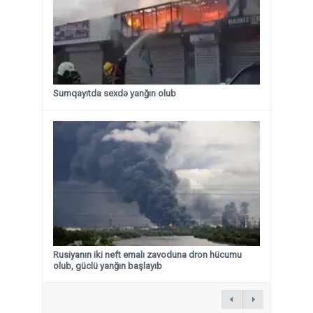
Sumqayıtda sexdə yanğın olub
Rusiyanın iki neft emalı zavoduna dron hücumu
olub, güclü yanğın başlayıb