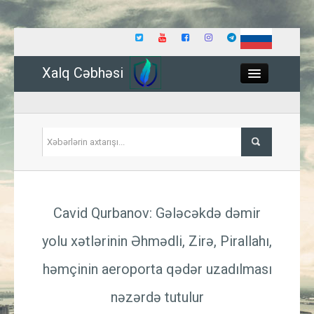
Xalq Cəbhəsi
Close
Siyasət
Cavid Qurbanov: Gələcəkdə dəmir
İqtisadiyyat
yolu xətlərinin Əhmədli, Zirə, Pirallahı,
Dünya
həmçinin aeroporta qədər uzadılması
Hadisə
nəzərdə tutulur