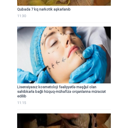
Qubada 7 kq narkotik aşkarlanıb
11:30
Lisensiyasız kosmetoloji fəaliyyətlə məşğul olan
sahibkarla bağlı hüquq-mühafizə orqanlarına müraciət
edilib
11:15