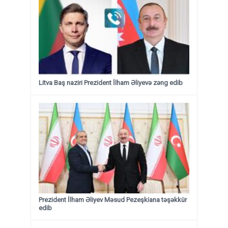
Litva Baş naziri Prezident İlham Əliyevə zəng edib
Prezident İlham Əliyev Məsud Pezeşkiana təşəkkür
edib