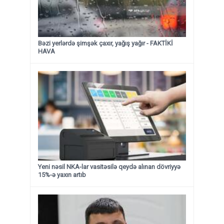
Bəzi yerlərdə şimşək çaxır, yağış yağır - FAKTİKİ
HAVA
Yeni nəsil NKA-lar vasitəsilə qeydə alınan dövriyyə
15%-ə yaxın artıb