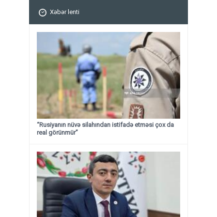
Xəbər lenti
“Rusiyanın nüvə silahından istifadə etməsi çox da
real görünmür”