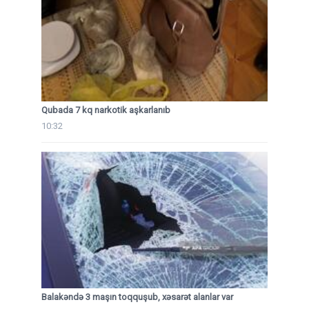
Qubada 7 kq narkotik aşkarlanıb
10:32
Balakəndə 3 maşın toqquşub, xəsarət alanlar var