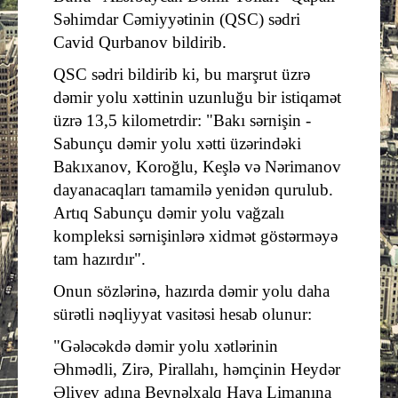
Səhimdar Cəmiyyətinin (QSC) sədri
Cavid Qurbanov bildirib.
QSC sədri bildirib ki, bu marşrut üzrə
dəmir yolu xəttinin uzunluğu bir istiqamət
üzrə 13,5 kilometrdir: "Bakı sərnişin -
Sabunçu dəmir yolu xətti üzərindəki
Bakıxanov, Koroğlu, Keşlə və Nərimanov
dayanacaqları tamamilə yenidən qurulub.
Artıq Sabunçu dəmir yolu vağzalı
kompleksi sərnişinlərə xidmət göstərməyə
tam hazırdır".
Onun sözlərinə, hazırda dəmir yolu daha
sürətli nəqliyyat vasitəsi hesab olunur:
"Gələcəkdə dəmir yolu xətlərinin
Əhmədli, Zirə, Pirallahı, həmçinin Heydər
Əliyev adına Beynəlxalq Hava Limanına