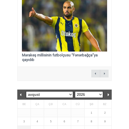
Mərakeş millisinin futbolçusu “Fənərbağça”ya
qayıdıb
BE
ÇA
ÇƏ
CA
CÜ
ŞƏ
BZ
1
2
3
4
5
6
7
8
9