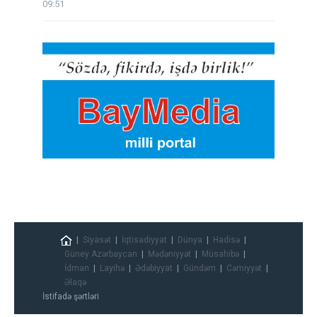
09:51
Siyasət
İqtisadiyyat
Dünya
Hadisə
Güney Azərbaycan
Mədəniyyət
Müsahibə
İdman
Layihə
Ədəbiyyat
Gündəm
Cəmiyyət
Əlaqə
İstifadə şərtləri