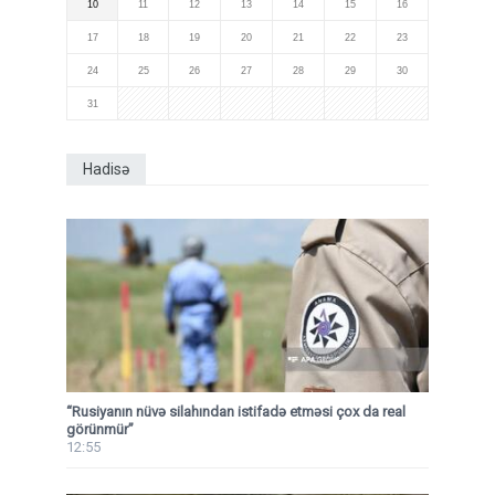
10
11
12
13
14
15
16
17
18
19
20
21
22
23
24
25
26
27
28
29
30
31
Hadisə
“Rusiyanın nüvə silahından istifadə etməsi çox da real
görünmür”
12:55