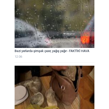
Bəzi yerlərdə şimşək çaxır, yağış yağır - FAKTİKİ HAVA
12:06