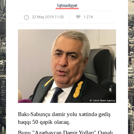
Güney Azərbaycan
İqtisadiyyat
22 May 2019 11:03
1 274
Mədəniyyət
Müsahibə
İdman
Layihə
Gündəm
Cəmiyyət
Bakı-Sabunçu dəmir yolu xəttində gediş
Peşə etikası
haqqı 50 qəpik olacaq.
Əlaqə
Bunu "Azərbaycan Dəmir Yolları" Qapalı