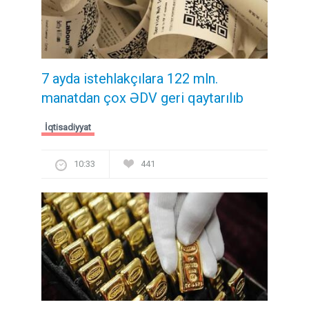
7 ayda istehlakçılara 122 mln.
manatdan çox ƏDV geri qaytarılıb
İqtisadiyyat
10:33
441