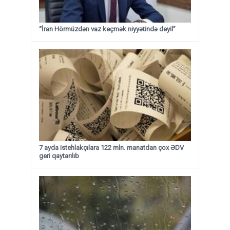
“İran Hörmüzdən vaz keçmək niyyətində deyil”
7 ayda istehlakçılara 122 mln. manatdan çox ƏDV
geri qaytarılıb