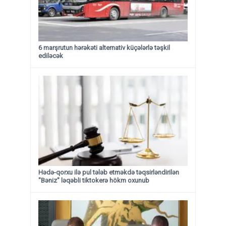
6 marşrutun hərəkəti alternativ küçələrlə təşkil
ediləcək
Hədə-qorxu ilə pul tələb etməkdə təqsirləndirilən
"Bəniz" ləqəbli tiktokerə hökm oxunub