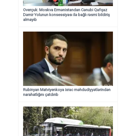
Overçuk: Moskva Ermənistandan Cənubi Qafqaz
Dəmir Yolunun konsessiyası ilə bağlı rəsmi bildiriş
almayıb
Rubinyan Matviyenkoya ixrac məhdudiyyətlərindən
narahatlığını çatdırıb