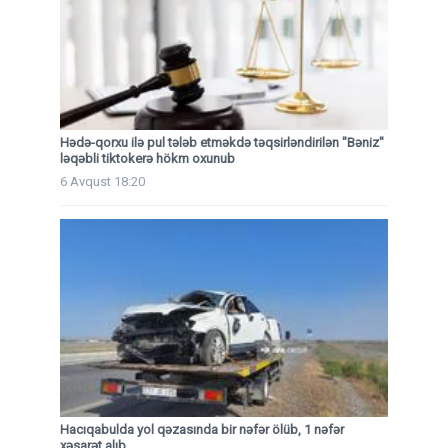
Hədə-qorxu ilə pul tələb etməkdə təqsirləndirilən "Bəniz"
ləqəbli tiktokerə hökm oxunub
6 Avqust 18:20
Hacıqabulda yol qəzasında bir nəfər ölüb, 1 nəfər
xəsarət alıb