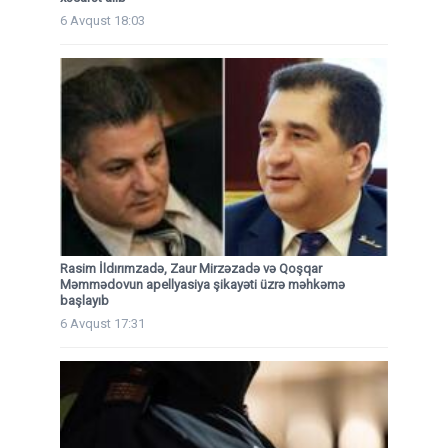
6 Avqust 18:03
Rasim İldırımzadə, Zaur Mirzəzadə və Qoşqar
Məmmədovun apellyasiya şikayəti üzrə məhkəmə
başlayıb
6 Avqust 17:31