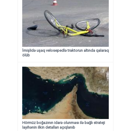
İmişlidə uşaq velosepedlə traktorun altında qalaraq
ölüb
Hörmüz boğazının idarə olunması ilə bağlı strateji
layihənin ilkin detalları açıqlanıb