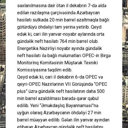
saxlanılmasına dair ötən il dekabrın 7-də əldə
edilən razılaşma çərçivəsində Azərbaycan
hasilatı sutkada 20 min barrel azaltmaqla bağlı
götürdüyü öhdəliyi tam yerinə yetirib. Qeyd
edək ki, cari ilin yanvar-noyabr aylarında orta
gündəlik neft hasilatı 764 min barrel olub.
Energetika Nazirliyi noyabr ayında gündəlik
neft hasilatı ilə bağlı məlumatları OPEC-in Birgə
Monitorinq Komitəsinin Müştərək Texniki
Komissiyasına təqdim edib.
Qeyd edək ki, cari il dekabrın 6-da OPEC və
qeyri-OPEC Nazirlərinin VII Görüşündə “OPEC
plus” üzrə gündəlik neft hasilatının daha 500
min barrel azaldılması barədə qərar qəbul
edilib. Yeni “Əməkdaşlıq Bəyannaməsi”nə
uyğun olaraq Azərbaycanın öhdəliyi 27 min
barrel müəyyən edilib. Gələn ilin yanvar ayından
etibarən Azərbaycan gündəlik neft hasilatını