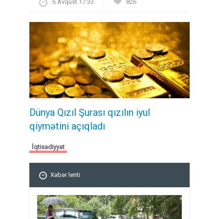
6 Avqust 17:33
826
Dünya Qızıl Şurası qızılın iyul
qiymətini açıqladı
İqtisadiyyat
Xəbər lenti