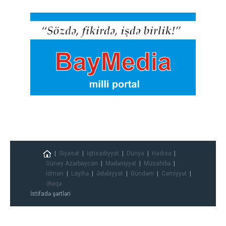
Siyasət
İqtisadiyyat
Dünya
Hadisə
Güney Azərbaycan
Mədəniyyət
Müsahibə
İdman
Layihə
Ədəbiyyat
Gündəm
Cəmiyyət
Əlaqə
İstifadə şərtləri