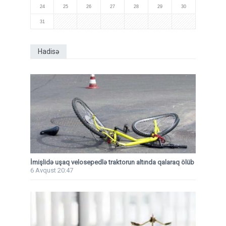
24
25
26
27
28
29
30
31
Hadisə
İmişlidə uşaq velosepedlə traktorun altında qalaraq ölüb
6 Avqust 20:47