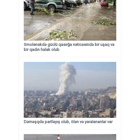
Smolenskdə güclü qasırğa nəticəsində bir uşaq və
bir qadın həlak olub
Dəməşqdə partlayış olub, ölən və yaralananlar var