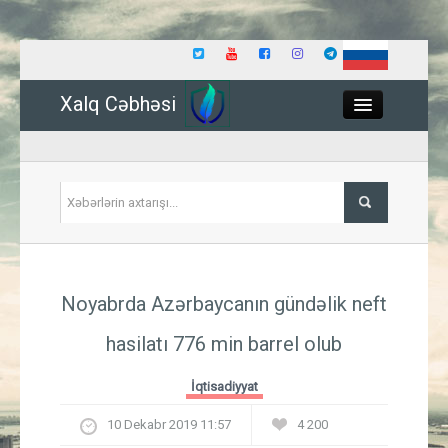
Xalq Cəbhəsi
Close
Siyasət
Noyabrda Azərbaycanın gündəlik neft
İqtisadiyyat
hasilatı 776 min barrel olub
Dünya
İqtisadiyyat
Hadisə
10 Dekabr 2019 11:57
4 200