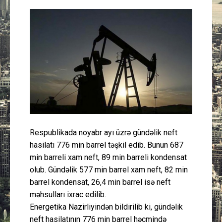
Güney Azərbaycan
Mədəniyyət
Müsahibə
İdman
Layihə
Respublikada noyabr ayı üzrə gündəlik neft
Gündəm
hasilatı 776 min barrel təşkil edib. Bunun 687
min barreli xam neft, 89 min barreli kondensat
Cəmiyyət
olub. Gündəlik 577 min barrel xam neft, 82 min
barrel kondensat, 26,4 min barrel isə neft
Peşə etikası
məhsulları ixrac edilib.
Energetika Nazirliyindən bildirilib ki, gündəlik
Əlaqə
neft hasilatının 776 min barrel həcmində