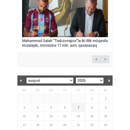
Məhəmməd Salah “Trabzonspor”la iki illik müqavilə
imzalayıb, mövsümə 17 mln. avro qazanacaq
BE
ÇA
ÇƏ
CA
CÜ
ŞƏ
BZ
1
2
3
4
5
6
7
8
9
10
11
12
13
14
15
16
17
18
19
20
21
22
23