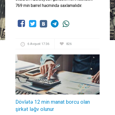
769 min barrel həcmində saxlamalıdır.
6 Avqust 17:36
826
Dövlətə 12 min manat borcu olan
şirkət ləğv olunur