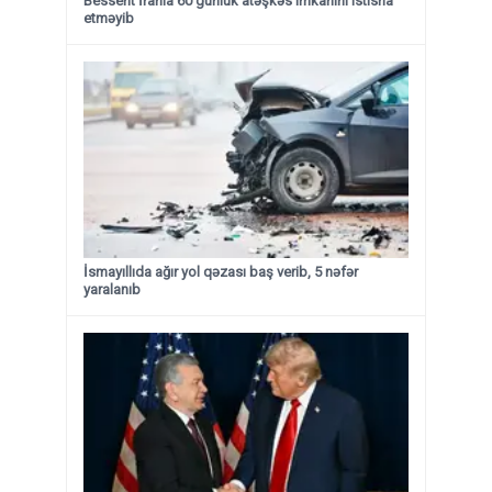
Bessent İranla 60 günlük atəşkəs imkanını istisna
etməyib
İsmayıllıda ağır yol qəzası baş verib, 5 nəfər
yaralanıb