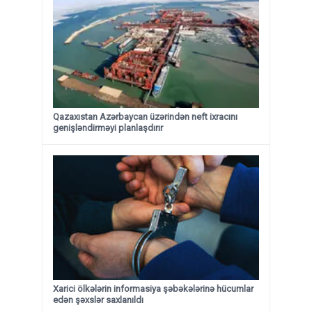
Qazaxıstan Azərbaycan üzərindən neft ixracını
genişləndirməyi planlaşdırır
Xarici ölkələrin informasiya şəbəkələrinə hücumlar
edən şəxslər saxlanıldı