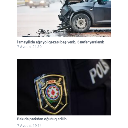
İsmayıllıda ağır yol qəzası baş verib, 5 nəfər yaralanıb
7 Avqust 21:39
Bakıda parkdan oğurluq edilib
7 Avqust 19:14