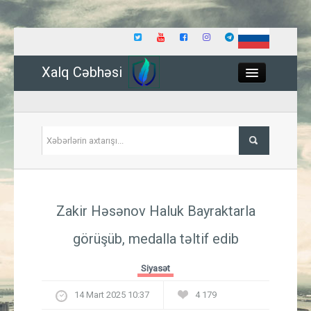
Xalq Cəbhəsi
Close
Siyasət
Zakir Həsənov Haluk Bayraktarla
İqtisadiyyat
görüşüb, medalla təltif edib
Dünya
Siyasət
Hadisə
14 Mart 2025 10:37
4 179