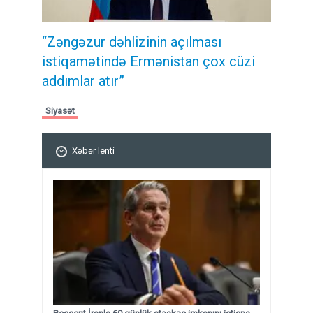
“Zəngəzur dəhlizinin açılması
istiqamətində Ermənistan çox cüzi
addımlar atır”
Siyasət
Xəbər lenti