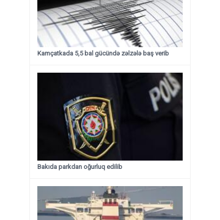
Kamçatkada 5,5 bal gücündə zəlzələ baş verib
Bakıda parkdan oğurluq edilib