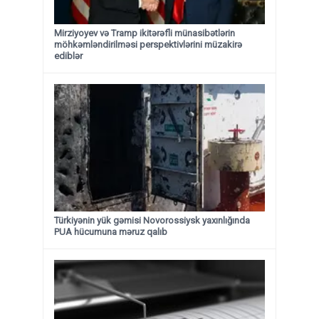
Mirziyoyev və Tramp ikitərəfli münasibətlərin
möhkəmləndirilməsi perspektivlərini müzakirə
ediblər
Türkiyənin yük gəmisi Novorossiysk yaxınlığında
PUA hücumuna məruz qalıb