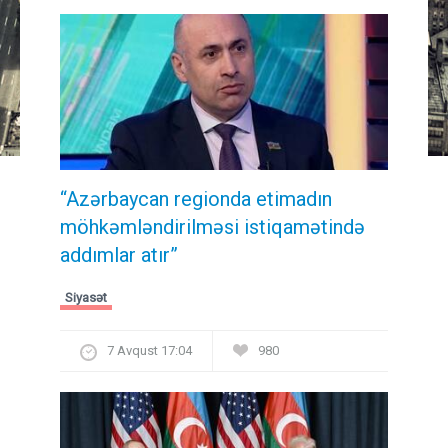
“Azərbaycan regionda etimadın
möhkəmləndirilməsi istiqamətində
addımlar atır”
Siyasət
7 Avqust 17:04
980