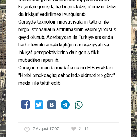
keçirilən görüşdə hərbi əməkdaşlığımızın daha
da inkişaf etdirilməsi vurğulanıb.
Görüşdə texnoloji innovasiyaların tətbiqi ilə
birgə istehsalatın artırılmasının vacibliyi xüsusi
qeyd olunub, Azərbaycan ilə Türkiyə arasında
hərbi-texniki əməkdaşlığın cari vəziyyəti və
inkişaf perspektivlərinə dair geniş fikir
mübadiləsi aparılıb.
Görüşün sonunda müdafiə naziri H.Bayraktarı
"Hərbi əməkdaşlıq sahəsində xidmətlərə görə"
medalı ilə təltif edib.
7 Avqust 17:07
2 114