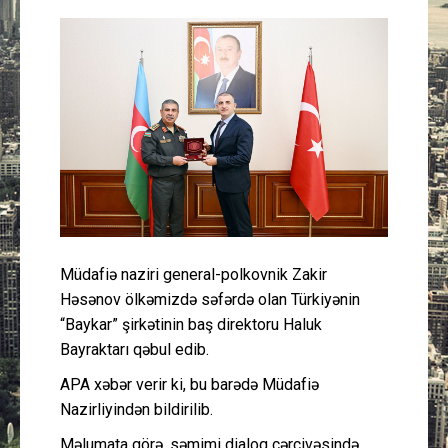
Güney Azərbaycan
Mədəniyyət
Müsahibə
İdman
Layihə
Müdafiə naziri general-polkovnik Zakir
Gündəm
Həsənov ölkəmizdə səfərdə olan Türkiyənin
“Baykar” şirkətinin baş direktoru Haluk
Cəmiyyət
Bayraktarı qəbul edib.
Peşə etikası
APA xəbər verir ki, bu barədə Müdafiə
Nazirliyindən bildirilib.
Əlaqə
Məlumata görə, səmimi dialoq çərçivəsində