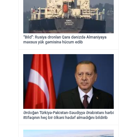
“Bild”: Rusiya dronları Qara dənizdə Almaniyaya
məxsus yük gəmisinə hücum edib
Ərdoğan Türkiyə-Pakistan-Səudiyyə Ərəbistanı hərbi
ittifaqının heç bir ölkəni hədəf almadığını bildirib