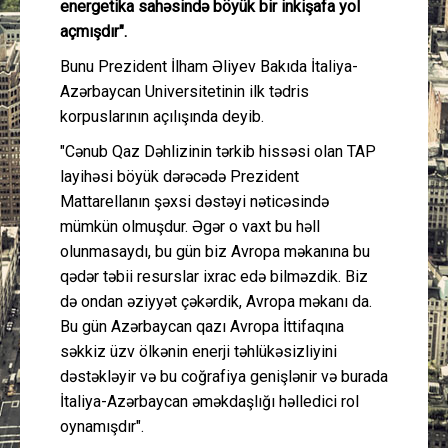
energetika sahəsində böyük bir inkişafa yol
açmışdır".
Bunu Prezident İlham Əliyev Bakıda İtaliya-
Azərbaycan Universitetinin ilk tədris
korpuslarının açılışında deyib.
"Cənub Qaz Dəhlizinin tərkib hissəsi olan TAP
layihəsi böyük dərəcədə Prezident
Mattarellanın şəxsi dəstəyi nəticəsində
mümkün olmuşdur. Əgər o vaxt bu həll
olunmasaydı, bu gün biz Avropa məkanına bu
qədər təbii resurslar ixrac edə bilməzdik. Biz
də ondan əziyyət çəkərdik, Avropa məkanı da.
Bu gün Azərbaycan qazı Avropa İttifaqına
səkkiz üzv ölkənin enerji təhlükəsizliyini
dəstəkləyir və bu coğrafiya genişlənir və burada
İtaliya-Azərbaycan əməkdaşlığı həlledici rol
oynamışdır".