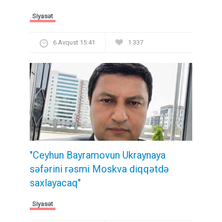
Siyasət
6 Avqust 15:41
1 337
"Ceyhun Bayramovun Ukraynaya
səfərini rəsmi Moskva diqqətdə
saxlayacaq"
Siyasət