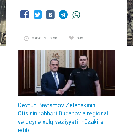
6 Avqust 19:58
805
Ceyhun Bayramov Zelenskinin
Ofisinin rəhbəri Budanovla regional
və beynəlxalq vəziyyəti müzakirə
edib