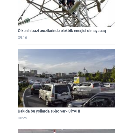
Ölkənin bəzi ərazilərində elektrik enerjisi olmayacaq
09:16
Bakıda bu yollarda sıxlıq var - SİYAHI
08:29