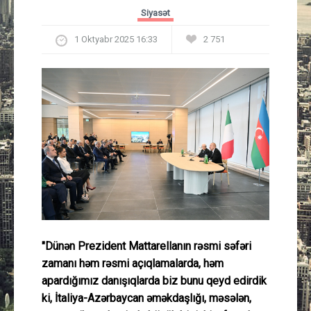
Güney Azərbaycan
Siyasət
1 Oktyabr 2025 16:33
2 751
Mədəniyyət
Müsahibə
İdman
Layihə
Gündəm
Cəmiyyət
"Dünən Prezident Mattarellanın rəsmi səfəri
zamanı həm rəsmi açıqlamalarda, həm
Peşə etikası
apardığımız danışıqlarda biz bunu qeyd edirdik
ki, İtaliya-Azərbaycan əməkdaşlığı, məsələn,
Əlaqə