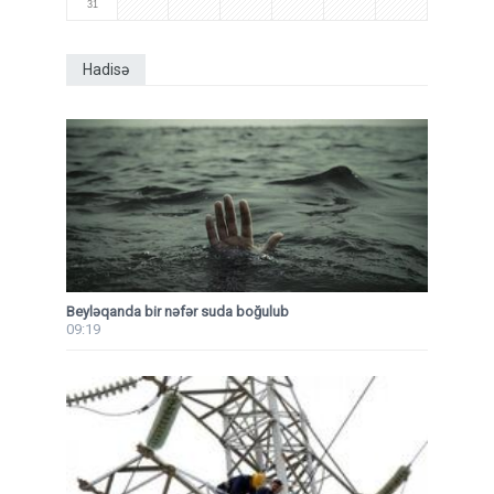
31
Hadisə
Beyləqanda bir nəfər suda boğulub
09:19