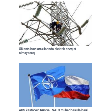
Ölkənin bəzi ərazilərində elektrik enerjisi
olmayacaq
ABŞ kəşfiyyatı Rusiya–NATO müharibəsi ilə bağlı