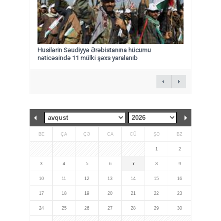
Husilərin Səudiyyə Ərəbistanına hücumu
nəticəsində 11 mülki şəxs yaralanıb
BE
ÇA
ÇƏ
CA
CÜ
ŞƏ
BZ
1
2
3
4
5
6
7
8
9
10
11
12
13
14
15
16
17
18
19
20
21
22
23
24
25
26
27
28
29
30