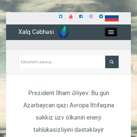
Xalq Cəbhəsi
Close
Siyasət
Prezident İlham Əliyev: Bu gün
İqtisadiyyat
Azərbaycan qazı Avropa İttifaqına
Dünya
səkkiz üzv ölkənin enerji
Hadisə
təhlükəsizliyini dəstəkləyir