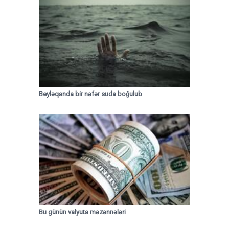
Beyləqanda bir nəfər suda boğulub
Bu günün valyuta məzənnələri