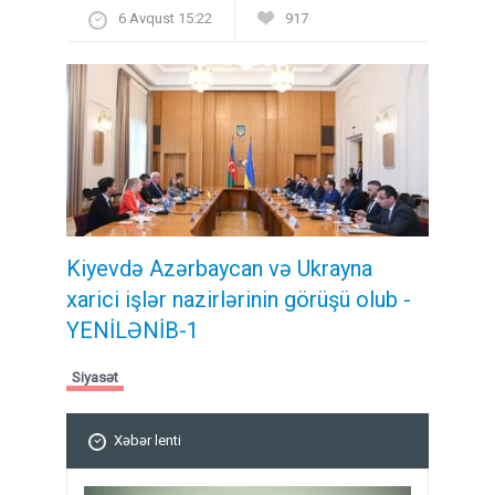
6 Avqust 15:22
917
Kiyevdə Azərbaycan və Ukrayna
xarici işlər nazirlərinin görüşü olub -
YENİLƏNİB-1
Siyasət
Xəbər lenti