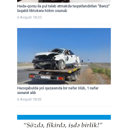
Hədə-qorxu ilə pul tələb etməkdə təqsirləndirilən "Bəniz"
ləqəbli tiktokerə hökm oxunub
6 Avqust 18:20
Hacıqabulda yol qəzasında bir nəfər ölüb, 1 nəfər
xəsarət alıb
6 Avqust 18:03