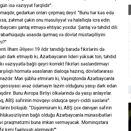
ün isə vəziyyət fərqlidir".
açmaqdır, gedərkən onları çırpmaq deyil: "Bunu hər kəs edə
bsa, zəhmət çəkin onu məsuliyyət və halallıqla icra edin.
rbaycanı şantaj etməyə ehtiyac yoxdur. Şantaj və təhdid dili
rabərhüquqlu əsasda qurmaq və dövlət müstəqilliyini
i?"
 İlham Əliyevi 19 ildir tanıdığı barədə fikirlərini də
qəti dərk etməyib ki, Azərbaycanın lideri yüksək ton, təhdid
ı vəziyyətlə bağlı qeyri-korrekt fikirləri səsləndirməyi
şılıqlı hörmətə əsaslanan dialoqa hazırıq, dövlətlərarası
nmazdır. Mən şübhə etmirəm ki, Vaşinqtonda Azərbaycanla
sı geosiyasi əvəz ödəməyin lazım olduğunu yaxşı dərk edən
irir. Bunu Avropa Birliyi ölkələrində də yaxşı anlayırlar.
q, ABŞ səfirinin mövqeyi olduqca qeyri-ciddi səslənir".
irlərini bölüşüb: "Düşünmürəm ki, ABŞ çox danışan səfirin
əhlükəsizliyinin bağlı olduğu Azərbaycanla münasibətləri
nəvi praqmatizmi buna imkan verməyəcək. Morninqstara
 kimi fəaliyyəti alınmayıb"".