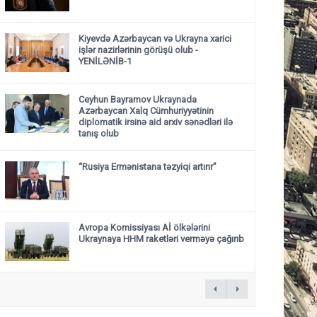
Kiyevdə Azərbaycan və Ukrayna xarici
işlər nazirlərinin görüşü olub -
YENİLƏNİB-1
Ceyhun Bayramov Ukraynada
Azərbaycan Xalq Cümhuriyyətinin
diplomatik irsinə aid arxiv sənədləri ilə
tanış olub
“Rusiya Ermənistana təzyiqi artırır”
Avropa Komissiyası Aİ ölkələrini
Ukraynaya HHM raketləri verməyə çağırıb