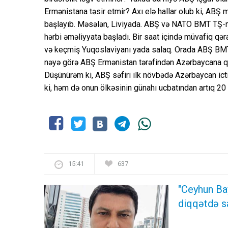
Ermənistana təsir etmir? Axı elə hallar olub ki, ABŞ 
başlayıb. Məsələn, Liviyada. ABŞ və NATO BMT TŞ-n
hərbi əməliyyata başladı. Bir saat içində müvafiq qəra
və keçmiş Yuqoslaviyanı yada salaq. Orada ABŞ BMT 
nəyə görə ABŞ Ermənistan tərəfindən Azərbaycana q
Düşünürəm ki, ABŞ səfiri ilk növbədə Azərbaycan ict
ki, həm də onun ölkəsinin günahı ucbatından artıq 20 il
15:41
637
"Ceyhun Ba
diqqətdə s