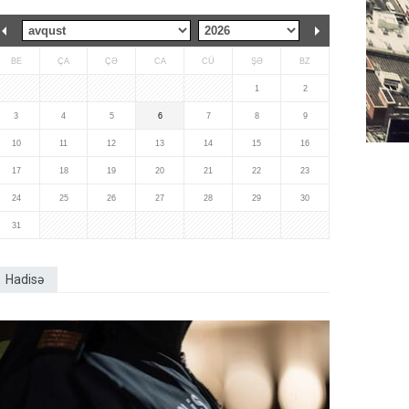
BE
ÇA
ÇƏ
CA
CÜ
ŞƏ
BZ
1
2
3
4
5
6
7
8
9
10
11
12
13
14
15
16
17
18
19
20
21
22
23
24
25
26
27
28
29
30
31
Hadisə