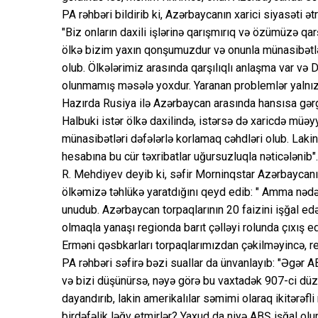
PA rəhbəri bildirib ki, Azərbaycanın xarici siyasəti ə
"Biz onların daxili işlərinə qarışmırıq və özümüzə qa
ölkə bizim yaxın qonşumuzdur və onunla münasibətlə
olub. Ölkələrimiz arasında qarşılıqlı anlaşma var və 
olunmamış məsələ yoxdur. Yaranan problemlər yalnız d
Hazırda Rusiya ilə Azərbaycan arasında hansısa gərg
Halbuki istər ölkə daxilində, istərsə də xaricdə müə
münasibətləri dəfələrlə korlamaq cəhdləri olub. Lakin i
hesabına bu cür təxribatlar uğursuzluqla nəticələnib".
R. Mehdiyev deyib ki, səfir Morninqstar Azərbaycanı
ölkəmizə təhlükə yaratdığını qeyd edib: " Amma nədə
unudub. Azərbaycan torpaqlarının 20 faizini işğal e
olmaqla yanaşı regionda barıt çəlləyi rolunda çıxış 
Erməni qəsbkarları torpaqlarımızdan çəkilməyincə, r
PA rəhbəri səfirə bəzi suallar da ünvanlayıb: "Əgər 
və bizi düşünürsə, nəyə görə bu vaxtadək 907-ci dü
dayandırıb, lakin amerikalılar səmimi olaraq ikitərəfl
birdəfəlik ləğv etmirlər? Yaxud da niyə ABŞ işğal ol