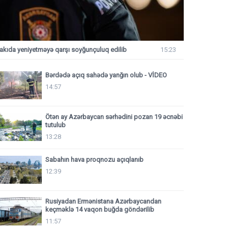
akıda yeniyetməyə qarşı soyğunçuluq edilib
15:23
Bərdədə açıq sahədə yanğın olub - VİDEO
14:57
Ötən ay Azərbaycan sərhədini pozan 19 əcnəbi
tutulub
13:28
Sabahın hava proqnozu açıqlanıb
12:39
Rusiyadan Ermənistana Azərbaycandan
keçməklə 14 vaqon buğda göndərilib
11:57