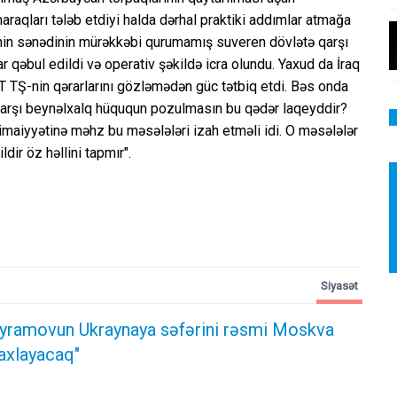
maraqları tələb etdiyi halda dərhal praktiki addımlar atmağa
in sənədinin mürəkkəbi qurumamış suveren dövlətə qarşı
r qəbul edildi və operativ şəkildə icra olundu. Yaxud da İraq
TŞ-nin qərarlarını gözləmədən güc tətbiq etdi. Bəs onda
arşı beynəlxalq hüququn pozulmasın bu qədər laqeyddir?
imaiyyətinə məhz bu məsələləri izah etməli idi. O məsələlər
dir öz həllini tapmır".
Siyasət
yramovun Ukraynaya səfərini rəsmi Moskva
axlayacaq"