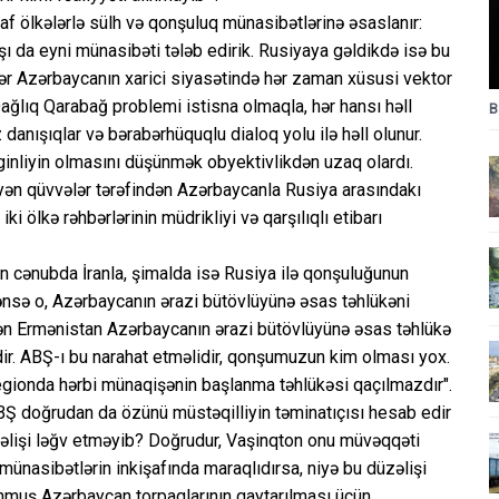
traf ölkələrlə sülh və qonşuluq münasibətlərinə əsaslanır:
rşı da eyni münasibəti tələb edirik. Rusiyaya gəldikdə isə bu
r Azərbaycanın xarici siyasətində hər zaman xüsusi vektor
Dağlıq Qarabağ problemi istisna olmaqla, hər hansı həll
B
anışıqlar və bərabərhüquqlu dialoq yolu ilə həll olunur.
inliyin olmasını düşünmək obyektivlikdən uzaq olardı.
yyən qüvvələr tərəfindən Azərbaycanla Rusiya arasındakı
ki ölkə rəhbərlərinin müdrikliyi və qarşılıqlı etibarı
n cənubda İranla, şimalda isə Rusiya ilə qonşuluğunun
nsə o, Azərbaycanın ərazi bütövlüyünə əsas təhlükəni
dən Ermənistan Azərbaycanın ərazi bütövlüyünə əsas təhlükə
edir. ABŞ-ı bu narahat etməlidir, qonşumuzun kim olması yox.
egionda hərbi münaqişənin başlanma təhlükəsi qaçılmazdır".
ABŞ doğrudan da özünü müstəqilliyin təminatıçısı hesab edir
zəlişi ləğv etməyib? Doğrudur, Vaşinqton onu müvəqqəti
i münasibətlərin inkişafında maraqlıdırsa, niyə bu düzəlişi
unmuş Azərbaycan torpaqlarının qaytarılması üçün