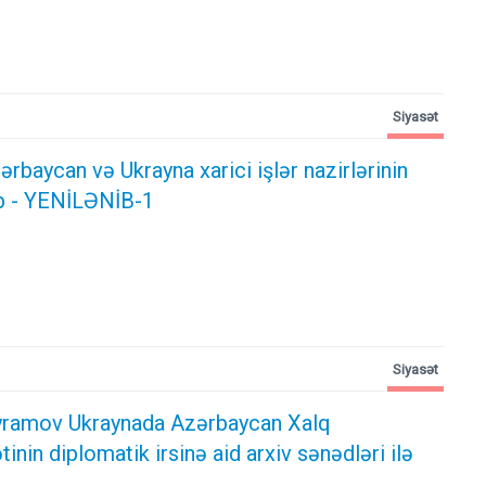
Siyasət
rbaycan və Ukrayna xarici işlər nazirlərinin
b - YENİLƏNİB-1
Siyasət
yramov Ukraynada Azərbaycan Xalq
inin diplomatik irsinə aid arxiv sənədləri ilə