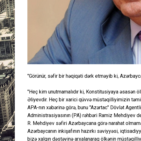
"Görünür, səfir bir həqiqəti dərk etməyib ki, Azərbayc
"Heç kim unutmamalıdır ki, Konstitusiyaya əsasən öl
Əliyevdir. Heç bir xarici qüvvə müstəqilliyimizin təm
APA-nın xəbərinə görə, bunu "Azərtac" Dövlət Agent
Administrasiyasının (PA) rəhbəri Ramiz Mehdiyev de
R. Mehdiyev səfiri Azərbaycana görə narahat olmamağ
Azərbaycanın inkişafının hazırkı səviyyəsi, iqtisadiyy
bizə xalqın dəstəyinə arxalanaraq ölkənin müstəqilliy