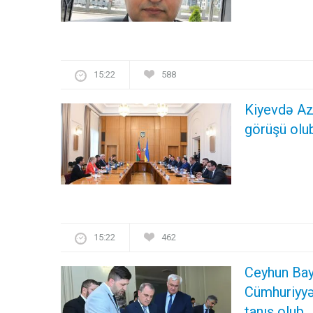
15:22
588
Kiyevdə Azə
görüşü olu
15:22
462
Ceyhun Ba
Cümhuriyyət
tanış olub