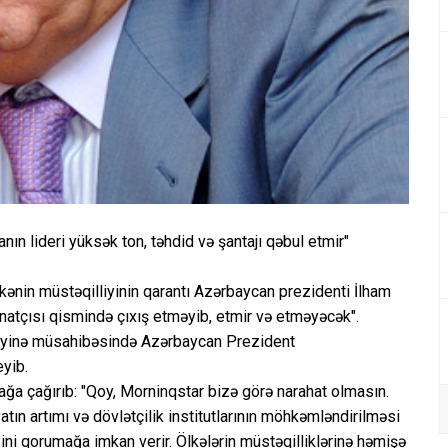
anın lideri yüksək ton, təhdid və şantajı qəbul etmir"
kənin müstəqilliyinin qarantı Azərbaycan prezidenti İlham
inatçısı qismində çıxış etməyib, etmir və etməyəcək".
liyinə müsahibəsində Azərbaycan Prezident
yib.
a çağırıb: "Qoy, Morninqstar bizə görə narahat olmasın.
atın artımı və dövlətçilik institutlarının möhkəmləndirilməsi
ini qorumağa imkan verir. Ölkələrin müstəqilliklərinə həmişə