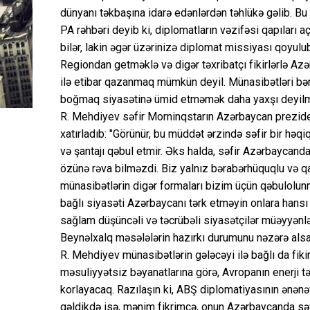
dünyanı təkbaşına idarə edənlərdən təhlükə gəlib. Bu g
PA rəhbəri deyib ki, diplomatların vəzifəsi qapıları 
bilər, lakin əgər üzərinizə diplomat missiyası qoyulu
Regiondan getməklə və digər təxribatçı fikirlərlə Azə
ilə etibar qazanmaq mümkün deyil. Münasibətləri bə
boğmaq siyasətinə ümid etməmək daha yaxşı deyilm
R. Mehdiyev səfir Morninqstarın Azərbaycan prezidenti
xatırladıb: "Görünür, bu müddət ərzində səfir bir həqi
və şantajı qəbul etmir. Əks halda, səfir Azərbaycandak
özünə rəva bilməzdi. Biz yalnız bərabərhüquqlu və qar
münasibətlərin digər formaları bizim üçün qəbulolu
bağlı siyasəti Azərbaycanı tərk etməyin onlara han
sağlam düşüncəli və təcrübəli siyasətçilər müəyyənləşd
Beynəlxalq məsələlərin hazırkı durumunu nəzərə alsa
R. Mehdiyev münasibətlərin gələcəyi ilə bağlı da fik
məsuliyyətsiz bəyanatlarına görə, Avropanın enerji t
korlayacaq. Razılaşın ki, ABŞ diplomatiyasının ənə
gəldikdə isə, mənim fikrimcə, onun Azərbaycanda səfir