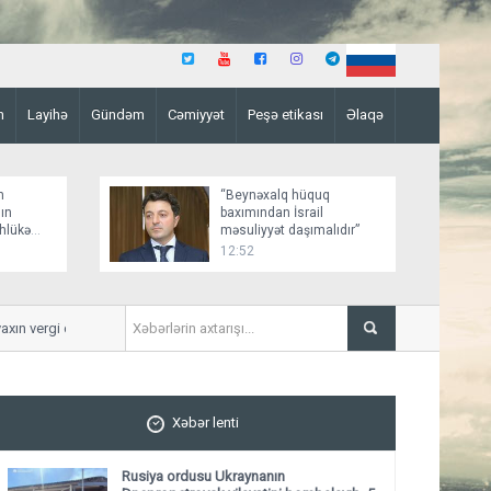
n
Layihə
Gündəm
Cəmiyyət
Peşə etikası
Əlaqə
n
“Beynəxalq hüquq
ın
baxımından İsrail
əhlükə
məsuliyyət daşımalıdır”
12:52
vergi daxil olub
Qaqik Tsarukyana qarşı yeni i
Xəbər lenti
Rusiya ordusu Ukraynanın