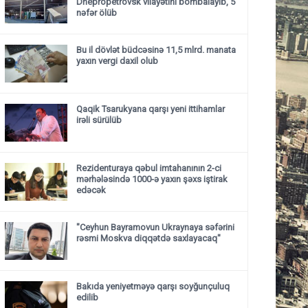
Dnepropetrovsk vilayətini bombalayıb, 5
nəfər ölüb
Bu il dövlət büdcəsinə 11,5 mlrd. manata
yaxın vergi daxil olub
Qaqik Tsarukyana qarşı yeni ittihamlar
irəli sürülüb
Rezidenturaya qəbul imtahanının 2-ci
mərhələsində 1000-ə yaxın şəxs iştirak
edəcək
"Ceyhun Bayramovun Ukraynaya səfərini
rəsmi Moskva diqqətdə saxlayacaq"
Bakıda yeniyetməyə qarşı soyğunçuluq
edilib