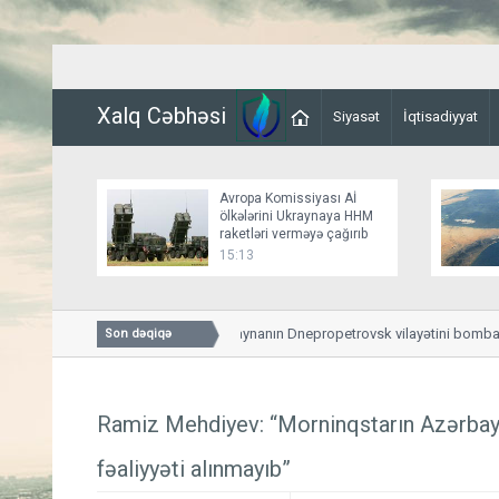
Xalq Cəbhəsi
Siyasət
İqtisadiyyat
Avropa Komissiyası Aİ
ölkələrini Ukraynaya HHM
raketləri verməyə çağırıb
15:13
Rusiya ordusu Ukraynanın Dnepropetrovsk vilayətini bombalayıb,
Son dəqiqə
Ramiz Mehdiyev: “Morninqstarın Azərbay
fəaliyyəti alınmayıb”