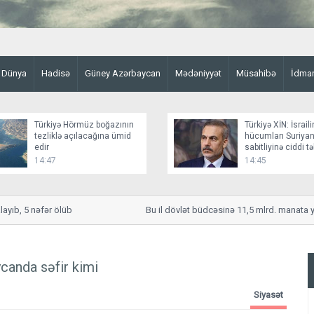
Dünya
Hadisə
Güney Azərbaycan
Mədəniyyət
Müsahibə
İdma
Türkiyə Hörmüz boğazının
Türkiyə XİN: İsraili
tezliklə açılacağına ümid
hücumları Suriyan
edir
sabitliyinə ciddi t
yaradır
14:47
14:45
 5 nəfər ölüb
Bu il dövlət büdcəsinə 11,5 mlrd. manata yaxın 
canda səfir kimi
Siyasət