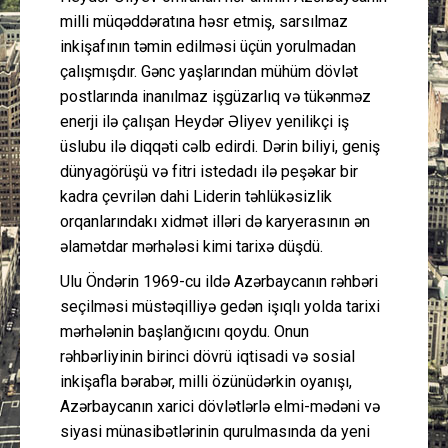
milli müqəddəratına həsr etmiş, sarsılmaz
inkişafının təmin edilməsi üçün yorulmadan
çalışmışdır. Gənc yaşlarından mühüm dövlət
postlarında inanılmaz işgüzarlıq və tükənməz
enerji ilə çalışan Heydər Əliyev yenilikçi iş
üslubu ilə diqqəti cəlb edirdi. Dərin biliyi, geniş
dünyagörüşü və fitri istedadı ilə peşəkar bir
kadra çevrilən dahi Liderin təhlükəsizlik
orqanlarındakı xidmət illəri də karyerasının ən
əlamətdar mərhələsi kimi tarixə düşdü.
Ulu Öndərin 1969-cu ildə Azərbaycanın rəhbəri
seçilməsi müstəqilliyə gedən işıqlı yolda tarixi
mərhələnin başlanğıcını qoydu. Onun
rəhbərliyinin birinci dövrü iqtisadi və sosial
inkişafla bərabər, milli özünüdərkin oyanışı,
Azərbaycanın xarici dövlətlərlə elmi-mədəni və
siyasi münasibətlərinin qurulmasında da yeni