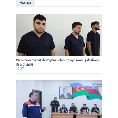
Hadisə
On milyon manat dövriyyəsi olan onlayn mərc şəbəkəsi
ifşa olundu
17:37