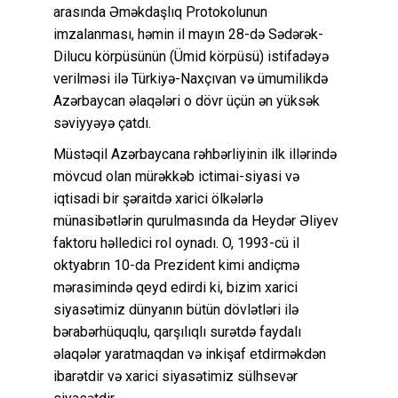
arasında Əməkdaşlıq Protokolunun
imzalanması, həmin il mayın 28-də Sədərək-
Dilucu körpüsünün (Ümid körpüsü) istifadəyə
verilməsi ilə Türkiyə-Naxçıvan və ümumilikdə
Azərbaycan əlaqələri o dövr üçün ən yüksək
səviyyəyə çatdı.
Müstəqil Azərbaycana rəhbərliyinin ilk illərində
mövcud olan mürəkkəb ictimai-siyasi və
iqtisadi bir şəraitdə xarici ölkələrlə
münasibətlərin qurulmasında da Heydər Əliyev
faktoru həlledici rol oynadı. O, 1993-cü il
oktyabrın 10-da Prezident kimi andiçmə
mərasimində qeyd edirdi ki, bizim xarici
siyasətimiz dünyanın bütün dövlətləri ilə
bərabərhüquqlu, qarşılıqlı surətdə faydalı
əlaqələr yaratmaqdan və inkişaf etdirməkdən
ibarətdir və xarici siyasətimiz sülhsevər