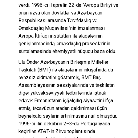
verdi. 1996-cı il aprelin 22-də “Avropa Birliyi və
onun üzvü olan dövlətlər və Azərbaycan
Respublikası arasında Tərəfdaşlıq və
Əməkdaşlıq Müqaviləsi”nin imzalanması
Avropa İttifaqı institutları ilə əlaqələrinin
genişlənməsində, əməkdaşlıq proseslərinin
sürtələməsində əhəmiyyətli hüququ baza oldu.
Ulu Öndər Azərbaycanın Birləşmiş Millətlər
Təşkilatı (BMT) ilə əlaqələrinin inkişafında da
əvəzsiz xidmətlər göstərmiş, BMT Baş
Assambleyasının sessiyalarında və təşkilatın
digər yüksəksəviyyəli tədbirlərində iştirak
edərək Ermənistanın işğalçılıq siyasətini ifşa
etmiş, təcavüzün aradan qaldırılması üçün
beynəlxalq səylərin artırılmasına nail olmuşdur.
1996-cı ilin dekabrın 2–3-də Portuqaliyada
keçirilən ATƏT-in Zirvə toplantısında