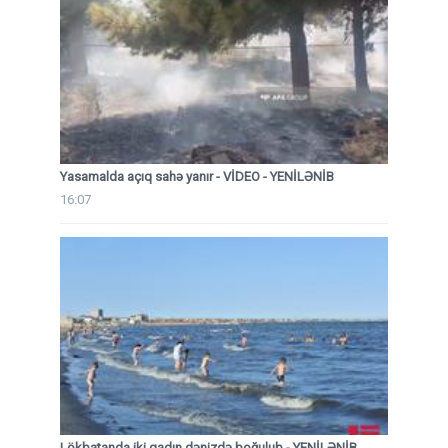
Yasamalda açıq sahə yanır - VİDEO - YENİLƏNİB
16:07
Lökbatanda iki qadın dənizdə boğulub - YENİLƏNİB