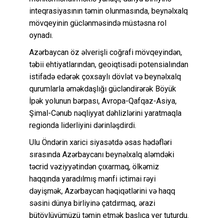
inteqrasiyasının təmin olunmasında, beynəlxalq
mövqeyinin güclənməsində müstəsna rol
oynadı.
Azərbaycan öz əlverişli coğrafi mövqeyindən,
təbii ehtiyatlarından, geoiqtisadi potensialından
istifadə edərək çoxsaylı dövlət və beynəlxalq
qurumlarla əməkdaşlığı gücləndirərək Böyük
İpək yolunun bərpası, Avropa-Qafqaz-Asiya,
Şimal-Cənub nəqliyyat dəhlizlərini yaratmaqla
regionda liderliyini dərinləşdirdi.
Ulu Öndərin xarici siyasətdə əsas hədəfləri
sırasında Azərbaycanı beynəlxalq aləmdəki
təcrid vəziyyətindən çıxarmaq, ölkəmiz
haqqında yaradılmış mənfi ictimai rəyi
dəyişmək, Azərbaycan həqiqətlərini və haqq
səsini dünya birliyinə çatdırmaq, ərazi
bütövlüyümüzü təmin etmək başlıca yer tuturdu.