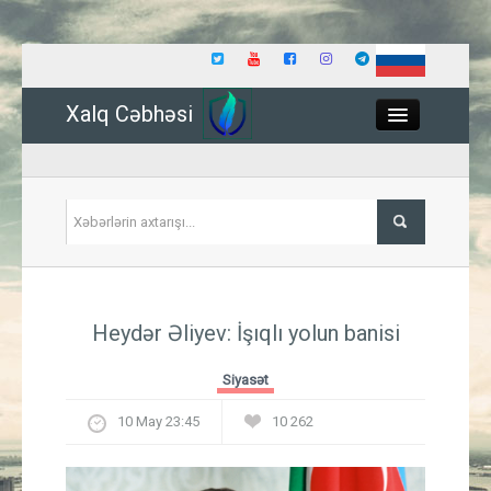
Xalq Cəbhəsi
Close
Siyasət
Heydər Əliyev: İşıqlı yolun banisi
İqtisadiyyat
Siyasət
Dünya
10 May 23:45
10 262
Hadisə