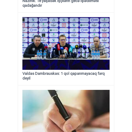
Nazirlik: 18 yaşadək işçilərin gecə işlədilməsi
qadağandır
Valdas Dambrauskas: 1 qol qapanmayacaq fərq
deyil