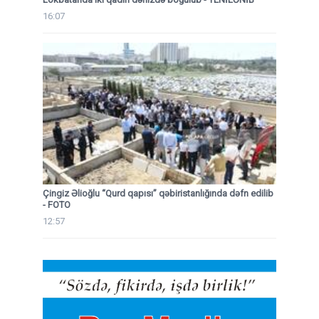
16:07
Çingiz Əlioğlu “Qurd qapısı” qəbiristanlığında dəfn edilib
- FOTO
12:57