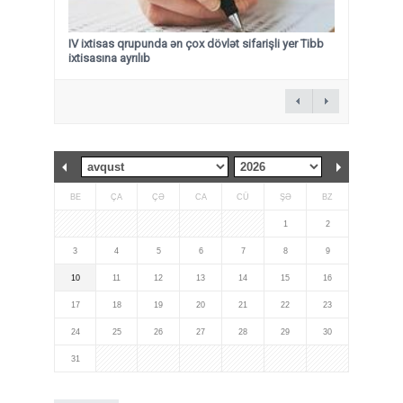
IV ixtisas qrupunda ən çox dövlət sifarişli yer Tibb
ixtisasına ayrılıb
BE
ÇA
ÇƏ
CA
CÜ
ŞƏ
BZ
1
2
3
4
5
6
7
8
9
10
11
12
13
14
15
16
17
18
19
20
21
22
23
24
25
26
27
28
29
30
31