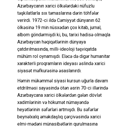
Azərbaycanın xarici ölkələrdəki nüfuzlu
təşkilatlarla sıx təmaslarına dərin töhfələr
verirdi. 1972-ci ildə Cəmiyyət dünyanın 62
ölkəsinə 19 min nüsxədən çox kitab, jurnal,
albom göndərmişdi ki, bu, tarixi hadisə olmaqla
Azərbaycan həqiqətlərinin dünyaya
çatdırılmasında, milli-ideoloji təşviqatda
mühüm rol oynamışdı. Eləcə də digər humanitar
xarakterli proqramların ideyası əslində xarici
siyasət məfkurəsinə əsaslanırdı.
Həmin mükəmməl siyasi kursun uğurla davam
etdrilməsi sayəsində ötən əsrin 70-ci illərində
Azərbaycana xarici ölkələrdən gələn dövlət
xadimlərinin və hökumət nümayəndə
heyətlərinin səfərləri artmışdı. Bu səfərlər
beynəlxalq əməkdaşlıq çərçivəsində xarici
elmi-mədəni münasibətlərin qurulmasına