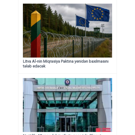
Litva Aİ-nin Miqrasiya Paktına yenidən baxılmasını
tələb edəcək