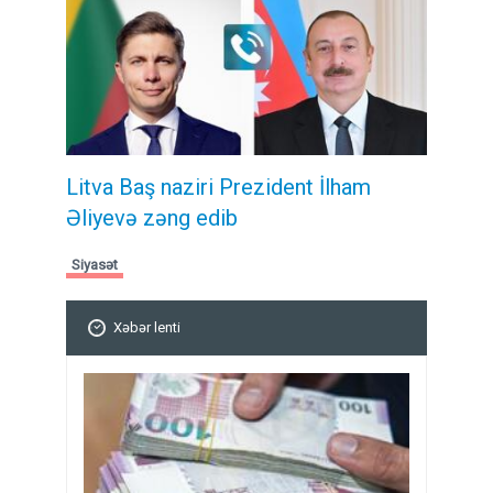
Litva Baş naziri Prezident İlham
Əliyevə zəng edib
Siyasət
Xəbər lenti