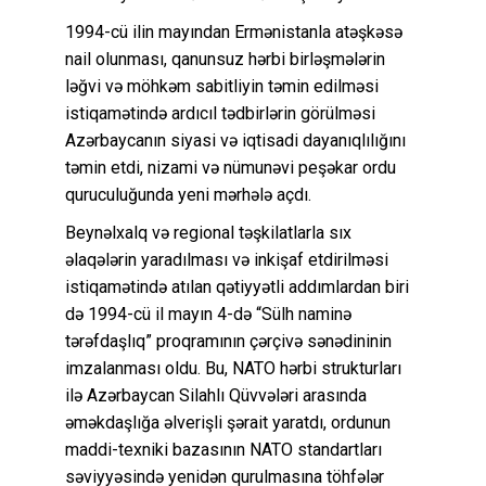
1994-cü ilin mayından Ermənistanla atəşkəsə
nail olunması, qanunsuz hərbi birləşmələrin
ləğvi və möhkəm sabitliyin təmin edilməsi
istiqamətində ardıcıl tədbirlərin görülməsi
Azərbaycanın siyasi və iqtisadi dayanıqlılığını
təmin etdi, nizami və nümunəvi peşəkar ordu
quruculuğunda yeni mərhələ açdı.
Beynəlxalq və regional təşkilatlarla sıx
əlaqələrin yaradılması və inkişaf etdirilməsi
istiqamətində atılan qətiyyətli addımlardan biri
də 1994-cü il mayın 4-də “Sülh naminə
tərəfdaşlıq” proqramının çərçivə sənədininin
imzalanması oldu. Bu, NATO hərbi strukturları
ilə Azərbaycan Silahlı Qüvvələri arasında
əməkdaşlığa əlverişli şərait yaratdı, ordunun
maddi-texniki bazasının NATO standartları
səviyyəsində yenidən qurulmasına töhfələr