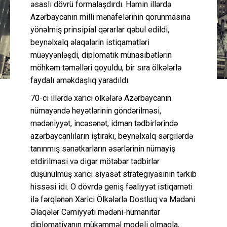
əsaslı dövrü formalaşdırdı. Həmin illərdə
Azərbaycanın milli mənafelərinin qorunmasına
yönəlmiş prinsipial qərarlar qəbul edildi,
beynəlxalq əlaqələrin istiqamətləri
müəyyənləşdi, diplomatik münasibətlərin
möhkəm təməlləri qoyuldu, bir sıra ölkələrlə
faydalı əməkdaşlıq yaradıldı.
70-ci illərdə xarici ölkələrə Azərbaycanın
nümayəndə heyətlərinin göndərilməsi,
mədəniyyət, incəsənət, idman tədbirlərində
azərbaycanlıların iştirakı, beynəlxalq sərgilərdə
tanınmış sənətkarların əsərlərinin nümayiş
etdirilməsi və digər mötəbər tədbirlər
düşünülmüş xarici siyasət strategiyasının tərkib
hissəsi idi. O dövrdə geniş fəaliyyət istiqaməti
ilə fərqlənən Xarici Ölkələrlə Dostluq və Mədəni
Əlaqələr Cəmiyyəti mədəni-humanitar
diplomatiyanın mükəmməl modeli olmaqla,