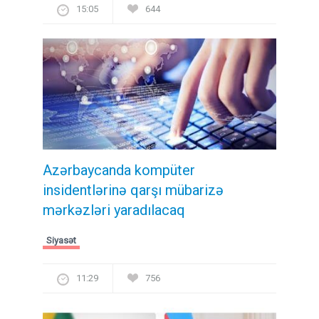
15:05
644
Azərbaycanda kompüter
insidentlərinə qarşı mübarizə
mərkəzləri yaradılacaq
Siyasət
11:29
756