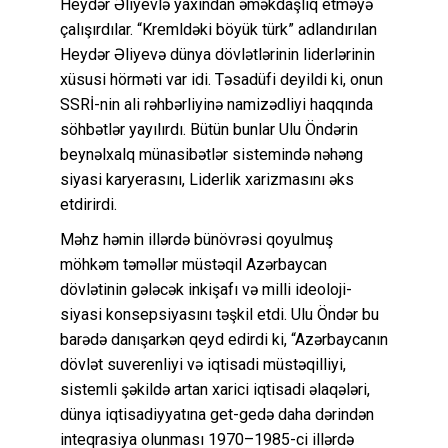
Heydər Əliyevlə yaxından əməkdaşlıq etməyə
çalışırdılar. “Kremldəki böyük türk” adlandırılan
Heydər Əliyevə dünya dövlətlərinin liderlərinin
xüsusi hörməti var idi. Təsadüfi deyildi ki, onun
SSRİ-nin ali rəhbərliyinə namizədliyi haqqında
söhbətlər yayılırdı. Bütün bunlar Ulu Öndərin
beynəlxalq münasibətlər sistemində nəhəng
siyasi karyerasını, Liderlik xarizmasını əks
etdirirdi.
Məhz həmin illərdə bünövrəsi qoyulmuş
möhkəm təməllər müstəqil Azərbaycan
dövlətinin gələcək inkişafı və milli ideoloji-
siyasi konsepsiyasını təşkil etdi. Ulu Öndər bu
barədə danışarkən qeyd edirdi ki, “Azərbaycanın
dövlət suverenliyi və iqtisadi müstəqilliyi,
sistemli şəkildə artan xarici iqtisadi əlaqələri,
dünya iqtisadiyyatına get-gedə daha dərindən
inteqrasiya olunması 1970–1985-ci illərdə