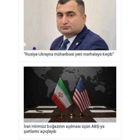
“Rusiya-Ukrayna müharibəsi yeni mərhələyə keçib”
İran Hörmüz boğazının açılması üçün ABŞ-yə
şərtlərini açıqlayıb