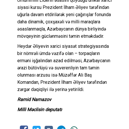
Ümummilli Liderin əsasını qoyduğu unikal xarici
siyasi kursu Prezident İlham Əliyev tərəfindən
uğurla davam etdirilərək yeni çağırışlar fonunda
daha dinamik, çoxşaxəli və milli maraqlara
əsaslanmaqla, Azərbaycanın dünya birliyində
mövqeyinin güclənməsini təmin etməkdədir.
Heydər Əliyevin xarici siyasət strategiyasında
bir nömrəli ümdə vəzifə olan – torpaqların
erməni işğalından azad edilməsi, Azərbaycanın
ərazi bütövlüyü və suverenliyin tam təmin
olunması arzusu isə Müzəffər Ali Baş
Komandan, Prezident İlham Əliyev tərəfindən
zərgər dəqiqliyi ilə yerinə yetirildi.
Ramid Namazov
Milli Məclisin deputatı