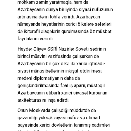
möhkəm zəmin yaratmaqla, həm də
Azərbaycanın dünya birliyində siyasi nüfuzunun
artmasına dərin töhfə verirdi. Azərbaycan
nümayəndə heyətlərinin xarici ölkələrə səfərləri
də ikitərəfli əlaqələrin qurulmasında öz müsbət
faydalarını verirdi.
Heydər Əliyev SSRİ Nazirlər Soveti sədrinin
birinci müavini vəzifəsində çalışarkən də
Azərbaycanın bir çox ölkə ilə xarici iqtisadi-
siyasi münasibətlərinin inkişaf etdirilməsi,
mədəni diplomatiyanın daha da
genişləndirilməsində fəal iş aparır, müstəqil
Azərbaycanın etibarlı xarici siyasət kursunun
arxitekturasını inşa edirdi.
Onun Moskvada çalışdığı müddətdə də
qazandığı yüksək siyasi nüfuz və etimad
sayəsində xarici dövlətlərin tanınmış xadimləri