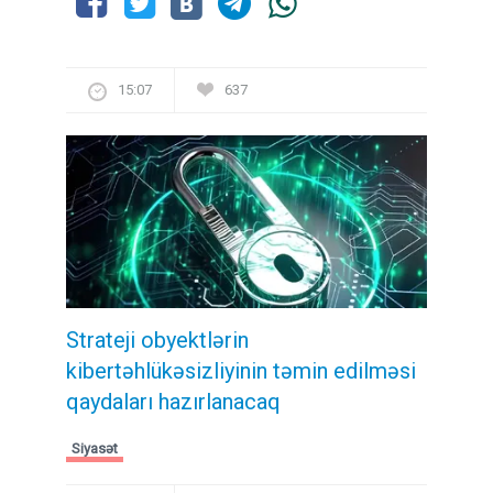
15:07
637
Strateji obyektlərin
kibertəhlükəsizliyinin təmin edilməsi
qaydaları hazırlanacaq
Siyasət