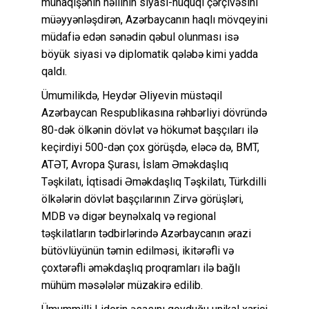
münaqişənin həllinin siyasi-hüquqi çərçivəsini
müəyyənləşdirən, Azərbaycanın haqlı mövqeyini
müdafiə edən sənədin qəbul olunması isə
böyük siyasi və diplomatik qələbə kimi yadda
qaldı.
Ümumilikdə, Heydər Əliyevin müstəqil
Azərbaycan Respublikasına rəhbərliyi dövründə
80-dək ölkənin dövlət və hökumət başçıları ilə
keçirdiyi 500-dən çox görüşdə, eləcə də, BMT,
ATƏT, Avropa Şurası, İslam Əməkdaşlıq
Təşkilatı, İqtisadi Əməkdaşlıq Təşkilatı, Türkdilli
ölkələrin dövlət başçılarının Zirvə görüşləri,
MDB və digər beynəlxalq və regional
təşkilatların tədbirlərində Azərbaycanın ərazi
bütövlüyünün təmin edilməsi, ikitərəfli və
çoxtərəfli əməkdaşlıq proqramları ilə bağlı
mühüm məsələlər müzakirə edilib.