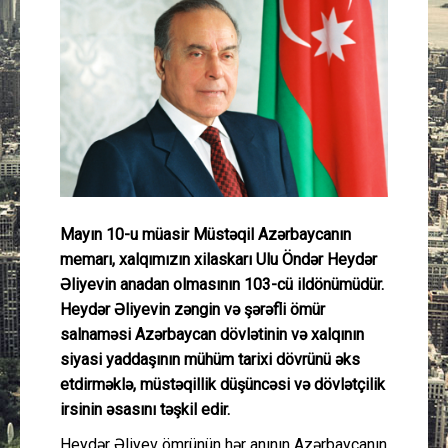
Güney Azərbaycan
Mədəniyyət
Müsahibə
İdman
Layihə
Mayın 10-u müasir Müstəqil Azərbaycanın
memarı, xalqımızın xilaskarı Ulu Öndər Heydər
Gündəm
Əliyevin anadan olmasının 103-cü ildönümüdür.
Heydər Əliyevin zəngin və şərəfli ömür
Cəmiyyət
salnaməsi Azərbaycan dövlətinin və xalqının
siyasi yaddaşının mühüm tarixi dövrünü əks
Peşə etikası
etdirməklə, müstəqillik düşüncəsi və dövlətçilik
irsinin əsasını təşkil edir.
Əlaqə
Heydər Əliyev ömrünün hər anının Azərbaycanın