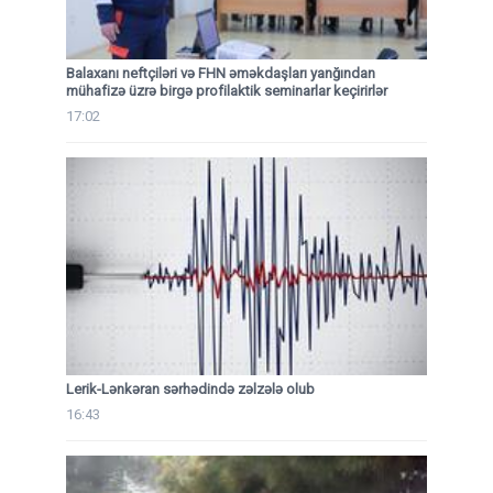
Balaxanı neftçiləri və FHN əməkdaşları yanğından
mühafizə üzrə birgə profilaktik seminarlar keçirirlər
17:02
Lerik-Lənkəran sərhədində zəlzələ olub
16:43