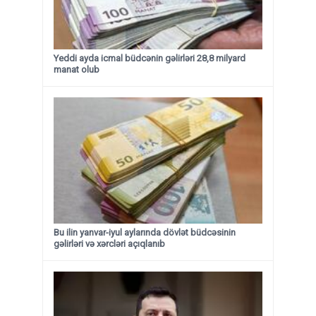
Yeddi ayda icmal büdcənin gəlirləri 28,8 milyard
manat olub
Bu ilin yanvar-iyul aylarında dövlət büdcəsinin
gəlirləri və xərcləri açıqlanıb