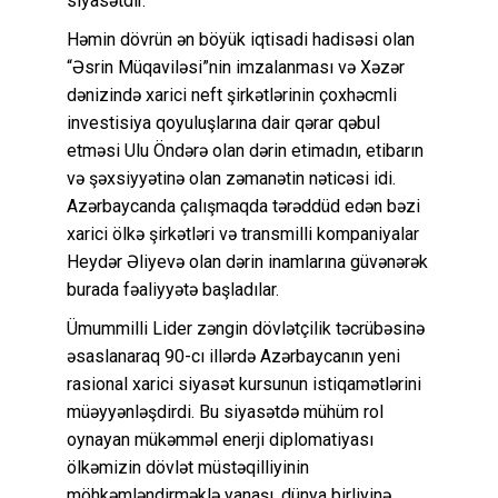
siyasətdir.
Həmin dövrün ən böyük iqtisadi hadisəsi olan
“Əsrin Müqaviləsi”nin imzalanması və Xəzər
dənizində xarici neft şirkətlərinin çoxhəcmli
investisiya qoyuluşlarına dair qərar qəbul
etməsi Ulu Öndərə olan dərin etimadın, etibarın
və şəxsiyyətinə olan zəmanətin nəticəsi idi.
Azərbaycanda çalışmaqda tərəddüd edən bəzi
xarici ölkə şirkətləri və transmilli kompaniyalar
Heydər Əliyevə olan dərin inamlarına güvənərək
burada fəaliyyətə başladılar.
Ümummilli Lider zəngin dövlətçilik təcrübəsinə
əsaslanaraq 90-cı illərdə Azərbaycanın yeni
rasional xarici siyasət kursunun istiqamətlərini
müəyyənləşdirdi. Bu siyasətdə mühüm rol
oynayan mükəmməl enerji diplomatiyası
ölkəmizin dövlət müstəqilliyinin
möhkəmləndirməklə yanaşı, dünya birliyinə