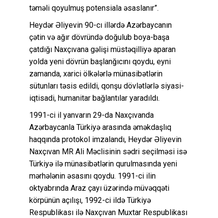
təməli qoyulmuş potensiala əsaslanır”.
Heydər Əliyevin 90-cı illərdə Azərbaycanın
çətin və ağır dövründə doğulub boya-başa
çatdığı Naxçıvana gəlişi müstəqilliyə aparan
yolda yeni dövrün başlanğıcını qoydu, eyni
zamanda, xarici ölkələrlə münasibətlərin
sütunları təsis edildi, qonşu dövlətlərlə siyasi-
iqtisadi, humanitar bağlantılar yaradıldı.
1991-ci il yanvarın 29-da Naxçıvanda
Azərbaycanla Türkiyə arasında əməkdaşlıq
haqqında protokol imzalandı, Heydər Əliyevin
Naxçıvan MR Ali Məclisinin sədri seçilməsi isə
Türkiyə ilə münasibətlərin qurulmasında yeni
mərhələnin əsasını qoydu. 1991-ci ilin
oktyabrında Araz çayı üzərində müvəqqəti
körpünün açılışı, 1992-ci ildə Türkiyə
Respublikası ilə Naxçıvan Muxtar Respublikası