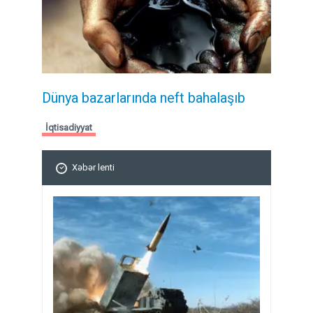
Dünya bazarlarında neft bahalaşıb
İqtisadiyyat
Xəbər lenti