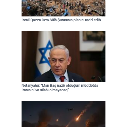
İsrail Qəzza üzrə Sülh Şurasının planını rədd edib
Netanyahu: "Mən Baş nazir olduğum müddətdə
İranın nüvə silahı olmayacaq"