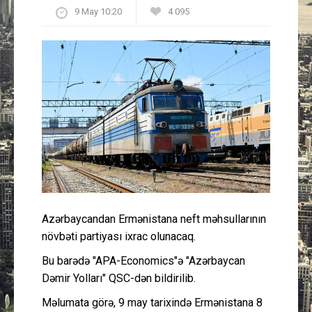
9 May 10:20
4 095
Güney Azərbaycan
Mədəniyyət
Müsahibə
İdman
Layihə
Gündəm
Azərbaycandan Ermənistana neft məhsullarının
Cəmiyyət
növbəti partiyası ixrac olunacaq.
Bu barədə "APA-Economics"ə "Azərbaycan
Peşə etikası
Dəmir Yolları" QSC-dən bildirilib.
Məlumata görə, 9 may tarixində Ermənistana 8
Əlaqə