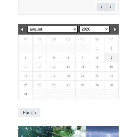
BE
ÇA
ÇƏ
CA
CÜ
ŞƏ
BZ
1
2
3
4
5
6
7
8
9
10
11
12
13
14
15
16
17
18
19
20
21
22
23
24
25
26
27
28
29
30
31
Hadisə