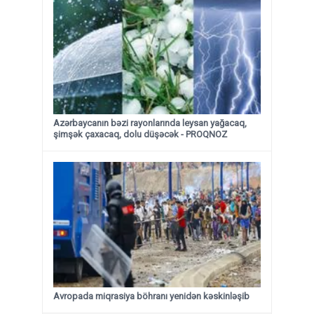
Azərbaycanın bəzi rayonlarında leysan yağacaq,
şimşək çaxacaq, dolu düşəcək - PROQNOZ
Avropada miqrasiya böhranı yenidən kəskinləşib