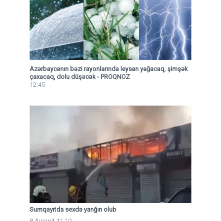
Azərbaycanın bəzi rayonlarında leysan yağacaq, şimşək
çaxacaq, dolu düşəcək - PROQNOZ
12:45
Sumqayıtda sexdə yanğın olub
8 Avqust 11:10