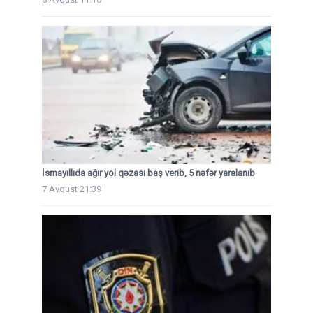
İsmayıllıda ağır yol qəzası baş verib, 5 nəfər yaralanıb
7 Avqust 21:39