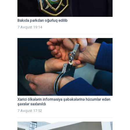
Bakıda parkdan oğurluq edilib
7 Avqust 19:14
Xarici ölkələrin informasiya şəbəkələrinə hücumlar edən
şəxslər saxlanıldı
7 Avqust 17:52