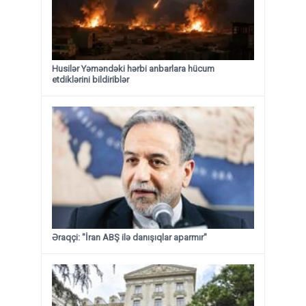
Husilər Yəməndəki hərbi anbarlara hücum
etdiklərini bildiriblər
Əraqçi: "İran ABŞ ilə danışıqlar aparmır"