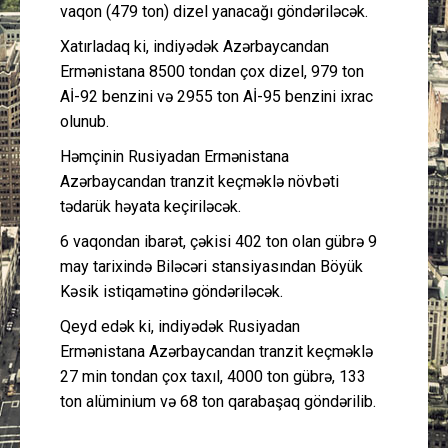
vaqon (479 ton) dizel yanacağı göndəriləcək.
Xatırladaq ki, indiyədək Azərbaycandan
Ermənistana 8500 tondan çox dizel, 979 ton
Aİ-92 benzini və 2955 ton Aİ-95 benzini ixrac
olunub.
Həmçinin Rusiyadan Ermənistana
Azərbaycandan tranzit keçməklə növbəti
tədarük həyata keçiriləcək.
6 vaqondan ibarət, çəkisi 402 ton olan gübrə 9
may tarixində Biləcəri stansiyasından Böyük
Kəsik istiqamətinə göndəriləcək.
Qeyd edək ki, indiyədək Rusiyadan
Ermənistana Azərbaycandan tranzit keçməklə
27 min tondan çox taxıl, 4000 ton gübrə, 133
ton alüminium və 68 ton qarabaşaq göndərilib.