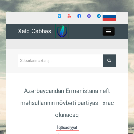
Xalq Cəbhəsi
Close
Siyasət
Azərbaycandan Ermənistana neft
İqtisadiyyat
məhsullarının növbəti partiyası ixrac
Dünya
olunacaq
Hadisə
İqtisadiyyat