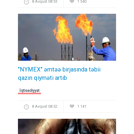
8 Avqust 08:53
1 540
"NYMEX" əmtəə birjasında təbii
qazın qiyməti artıb
İqtisadiyyat
8 Avqust 08:52
1 141