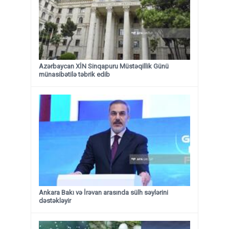
Azərbaycan XİN Sinqapuru Müstəqillik Günü
münasibətilə təbrik edib
Ankara Bakı və İrəvan arasında sülh səylərini
dəstəkləyir