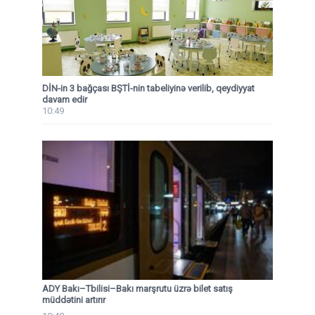
DİN-in 3 bağçası BŞTİ-nin tabeliyinə verilib, qeydiyyat
davam edir
10:49
ADY Bakı–Tbilisi–Bakı marşrutu üzrə bilet satış
müddətini artırır