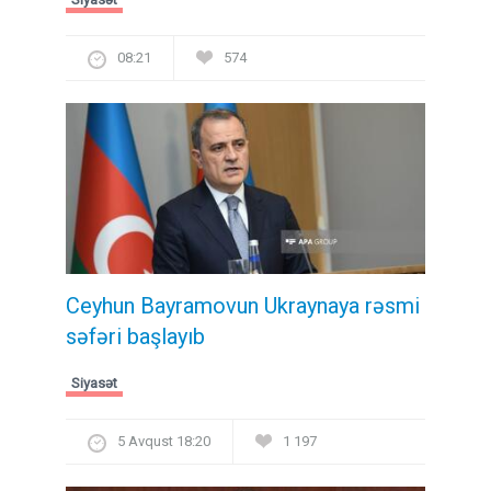
08:21
574
Ceyhun Bayramovun Ukraynaya rəsmi
səfəri başlayıb
Siyasət
5 Avqust 18:20
1 197