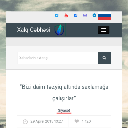
Xalq Cəbhəsi
Close
Siyasət
“Bizi daim təzyiq altında saxlamağa
İqtisadiyyat
çalışırlar”
Dünya
Siyasət
Hadisə
29 Aprel 2015 13:27
1 120