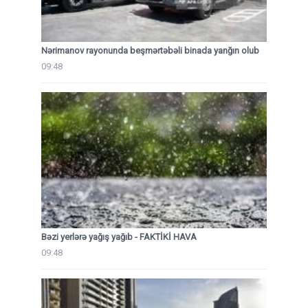
Nərimanov rayonunda beşmərtəbəli binada yanğın olub
09:48
Bəzi yerlərə yağış yağıb - FAKTİKİ HAVA
09:48