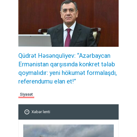
Qüdrət Həsənquliyev: “Azərbaycan
Ermənistan qarşısında konkret tələb
qoymalıdır: yeni hökumət formalaşdı,
referendumu elan et!”
Siyasət
Xəbər lenti