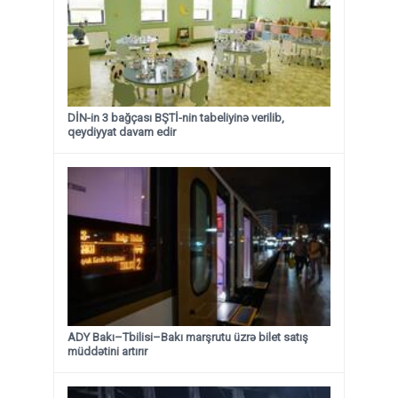
DİN-in 3 bağçası BŞTİ-nin tabeliyinə verilib,
qeydiyyat davam edir
ADY Bakı–Tbilisi–Bakı marşrutu üzrə bilet satış
müddətini artırır