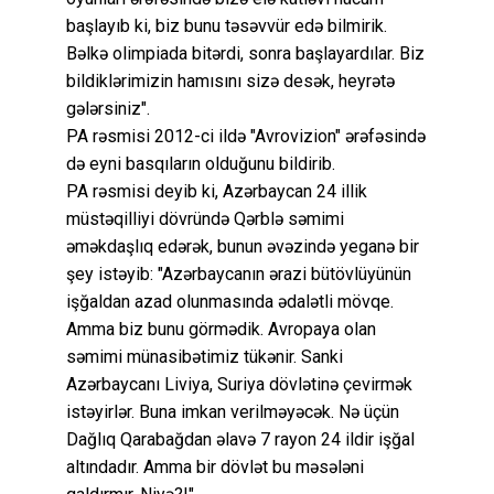
başlayıb ki, biz bunu təsəvvür edə bilmirik.
Bəlkə olimpiada bitərdi, sonra başlayardılar. Biz
bildiklərimizin hamısını sizə desək, heyrətə
gələrsiniz".
PA rəsmisi 2012-ci ildə "Avrovizion" ərəfəsində
də eyni basqıların olduğunu bildirib.
PA rəsmisi deyib ki, Azərbaycan 24 illik
müstəqilliyi dövründə Qərblə səmimi
əməkdaşlıq edərək, bunun əvəzində yeganə bir
şey istəyib: "Azərbaycanın ərazi bütövlüyünün
işğaldan azad olunmasında ədalətli mövqe.
Amma biz bunu görmədik. Avropaya olan
səmimi münasibətimiz tükənir. Sanki
Azərbaycanı Liviya, Suriya dövlətinə çevirmək
istəyirlər. Buna imkan verilməyəcək. Nə üçün
Dağlıq Qarabağdan əlavə 7 rayon 24 ildir işğal
altındadır. Amma bir dövlət bu məsələni