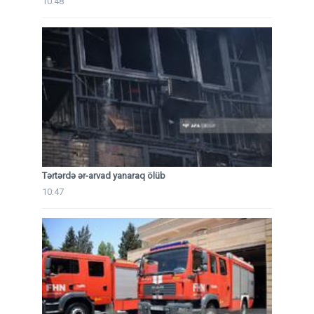
10:48
Tərtərdə ər-arvad yanaraq ölüb
10:47