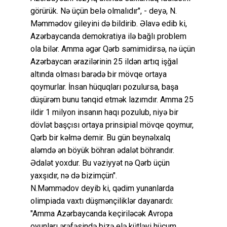
görürük. Nə üçün belə olmalıdır", - deyə, N.
Məmmədov gileyini də bildirib. Əlavə edib ki,
Azərbaycanda demokratiya ilə bağlı problem
ola bilər. Amma əgər Qərb səmimidirsə, nə üçün
Azərbaycan ərazilərinin 25 ildən artıq işğal
altında olması barədə bir mövqe ortaya
qoymurlar. İnsan hüquqları pozulursa, başa
düşürəm bunu tənqid etmək lazımdır. Amma 25
ildir 1 milyon insanın haqı pozulub, niyə bir
dövlət başçısı ortaya prinsipial mövqe qoymur,
Qərb bir kəlmə demir. Bu gün beynəlxalq
aləmdə ən böyük böhran ədalət böhrandır.
Ədalət yoxdur. Bu vəziyyət nə Qərb üçün
yaxşıdır, nə də bizimçün".
N.Məmmədov deyib ki, qədim yunanlarda
olimpiada vaxtı düşmənçiliklər dayanardı:
"Amma Azərbaycanda keçiriləcək Avropa
oyunları ərəfəsində bizə elə kütləvi hücum