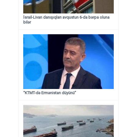
İsrail-Livan danışıqları avqustun 6-da bərpa oluna
bilər
“KTMT-də Ermənistan düyünü”