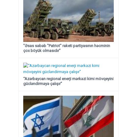
"Əsas səbəb "Patriot" raketi partiyasının həcminin
çox böyük olmasıdır"
“Azərbaycan regional enerji mərkəzi kimi mövqeyini
gücləndirməyə çalışır”