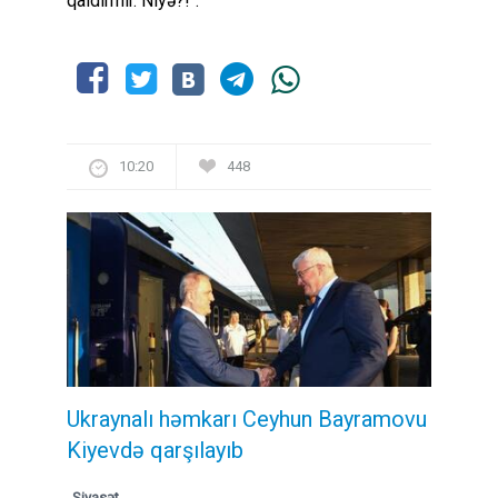
qaldırmır. Niyə?!".
10:20
448
Ukraynalı həmkarı Ceyhun Bayramovu
Kiyevdə qarşılayıb
Siyasət