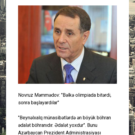
Güney Azərbaycan
Mədəniyyət
Müsahibə
İdman
Layihə
Gündəm
Novruz Məmmədov: "Bəlkə olimpiada bitərdi,
Cəmiyyət
sonra başlayardılar"
Peşə etikası
"Beynəlxalq münasibətlərdə ən böyük böhran
ədalət böhranıdır. Ədalət yoxdur". Bunu
Əlaqə
Azərbaycan Prezident Administrasiyası