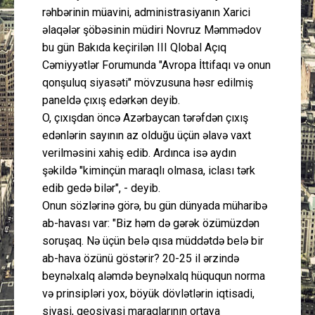
rəhbərinin müavini, administrasiyanın Xarici
əlaqələr şöbəsinin müdiri Novruz Məmmədov
bu gün Bakıda keçirilən III Qlobal Açıq
Cəmiyyətlər Forumunda "Avropa İttifaqı və onun
qonşuluq siyasəti" mövzusuna həsr edilmiş
paneldə çıxış edərkən deyib.
O, çıxışdan öncə Azərbaycan tərəfdən çıxış
edənlərin sayının az olduğu üçün əlavə vaxt
verilməsini xahiş edib. Ardınca isə aydın
şəkildə "kiminçün maraqlı olmasa, iclası tərk
edib gedə bilər", - deyib.
Onun sözlərinə görə, bu gün dünyada müharibə
ab-havası var: "Biz həm də gərək özümüzdən
soruşaq. Nə üçün belə qısa müddətdə belə bir
ab-hava özünü göstərir? 20-25 il ərzində
beynəlxalq aləmdə beynəlxalq hüququn norma
və prinsipləri yox, böyük dövlətlərin iqtisadi,
siyasi, geosiyasi maraqlarının ortaya