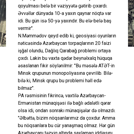
qoyulması belə bir vəziyyətə gətirib çıxardı.
Əvvəllər dünyada 10-a yaxın qaynar nöqtə var
idi. Bu gün isə 50-yə yaxındır. Bu elə-belə baş
vermir".
N.Məmmədov qeyd edib ki, geosiyasi oyunların
nəticəsində Azərbaycan torpaqlarının 20 faizi
işğal olundu, Dağlıq Qarabağ problemi ortaya
çıxdı. Lakin bu vaxta qədər beynəlxalq hüquqa
əsaslanan fikir söylənilmir: "Bu məsələ ATƏT-in
Minsk qrupunun monopoliyasına çevrilib. Bilə-
bilə ki, Minsk qrupu bu problemi həll edə
bilməz".
PA rəsmisinin fikrincə, vaxtilə Azərbaycan-
Ermənistan münaqişəsi ilə bağlı ədalətli qərar
olsa idi, ondan sonrakı münaqişələr də olmazdı.
"Əlbəttə, bizim nöqsanlarımız da çoxdur. Amma
bu nöqsanlara bu cür yanaşmaq olmaz. Hər gün
Azərbaycanı təzyiq altında saxlamaq iddiasını