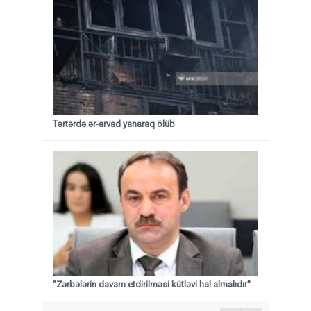
Tərtərdə ər-arvad yanaraq ölüb
"Zərbələrin davam etdirilməsi kütləvi hal almalıdır"