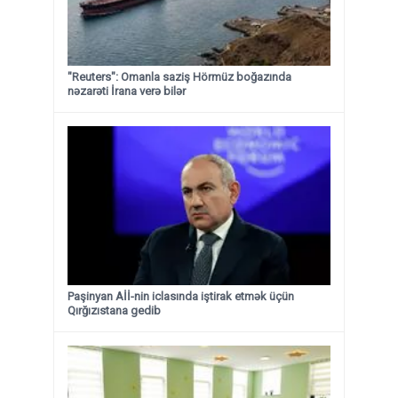
"Reuters": Omanla saziş Hörmüz boğazında
nəzarəti İrana verə bilər
Paşinyan Aİİ-nin iclasında iştirak etmək üçün
Qırğızıstana gedib