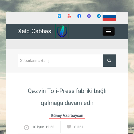
Xalq Cəbhəsi
Close
Siyasət
Qəzvin Toli-Press fabriki bağlı
İqtisadiyyat
qalmağa davam edir
Dünya
Güney Azərbaycan
Hadisə
10 İyun 12:53
8 351