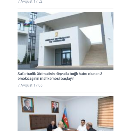
7 Avqust 17:52
Səfərbərlik Xidmətinin rüşvətlə bağlı həbs olunan 3
əməkdaşının məhkəməsi başlayır
7 Avqust 17:06