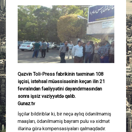
Güney Azərbaycan
Mədəniyyət
Müsahibə
İdman
Layihə
Qəzvin Toli-Press fabrikinin təxminən 108
işçisi, istehsal müəssisəsinin keçən ilin 21
Gündəm
fevralından fəaliyyətini dayandırmasından
sonra işsiz vəziyyətdə qalıb.
Cəmiyyət
Gunaz.tv
Peşə etikası
İşçilər bildiriblər ki, bir neçə aylıq ödənilməmiş
maaşları, ödənilməmiş bayram pulu və xidmət
Əlaqə
illərinə görə kompensasiyaları qalmaqdadır.