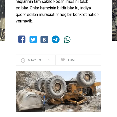
haqlarının tam şəkildə ödənilməsini tələb
ediblər. Onlar həmçinin bildiriblər ki, indiyə
qədər edilən müraciətlər heç bir konkret nəticə
verməyib.
5 Avqust 11:09
1 351