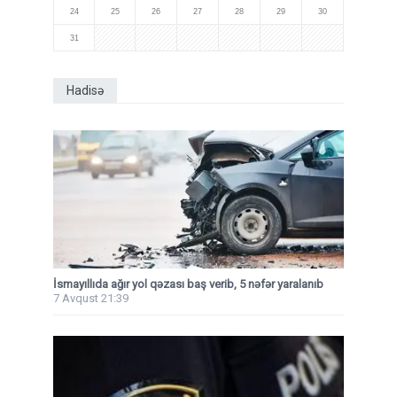
24
25
26
27
28
29
30
31
Hadisə
İsmayıllıda ağır yol qəzası baş verib, 5 nəfər yaralanıb
7 Avqust 21:39