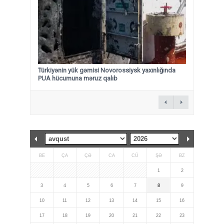
Türkiyənin yük gəmisi Novorossiysk yaxınlığında
PUA hücumuna məruz qalıb
BE
ÇA
ÇƏ
CA
CÜ
ŞƏ
BZ
1
2
3
4
5
6
7
8
9
10
11
12
13
14
15
16
17
18
19
20
21
22
23