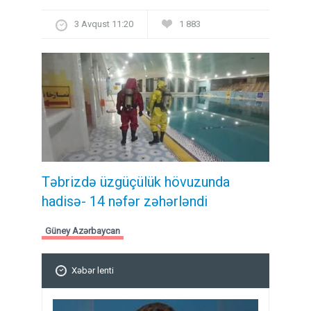
3 Avqust 11:20
1 883
Təbrizdə üzgüçülük hövuzunda
hadisə- 14 nəfər zəhərləndi
Güney Azərbaycan
Xəbər lenti