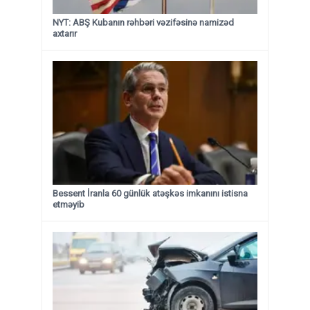
NYT: ABŞ Kubanın rəhbəri vəzifəsinə namizəd
axtarır
Bessent İranla 60 günlük atəşkəs imkanını istisna
etməyib