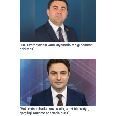
“Bu, Azərbaycanın xarici siyasətdə atdığı cəsarətli
addımdır”
“Bakı münasibətləri suverenlik, ərazi bütövlüyü,
qarşılıqlı tanınma əsasında qurur”