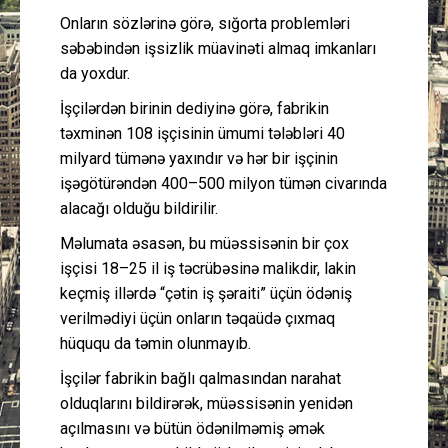
Onların sözlərinə görə, sığorta problemləri
səbəbindən işsizlik müavinəti almaq imkanları
da yoxdur.
İşçilərdən birinin dediyinə görə, fabrikin
təxminən 108 işçisinin ümumi tələbləri 40
milyard tümənə yaxındır və hər bir işçinin
işəgötürəndən 400–500 milyon tümən civarında
alacağı olduğu bildirilir.
Məlumata əsasən, bu müəssisənin bir çox
işçisi 18–25 il iş təcrübəsinə malikdir, lakin
keçmiş illərdə “çətin iş şəraiti” üçün ödəniş
verilmədiyi üçün onların təqaüdə çıxmaq
hüququ da təmin olunmayıb.
İşçilər fabrikin bağlı qalmasından narahat
olduqlarını bildirərək, müəssisənin yenidən
açılmasını və bütün ödənilməmiş əmək