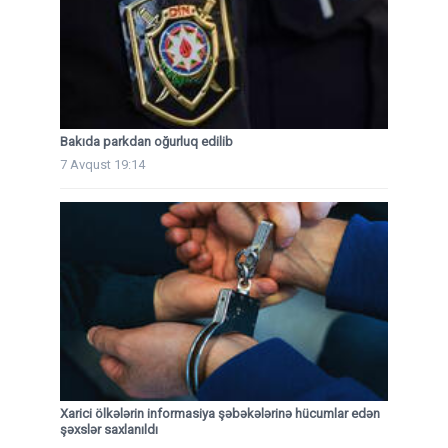
Bakıda parkdan oğurluq edilib
7 Avqust 19:14
Xarici ölkələrin informasiya şəbəkələrinə hücumlar edən
şəxslər saxlanıldı