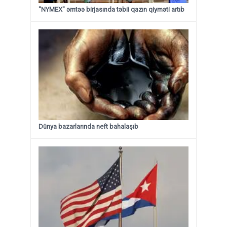
"NYMEX" əmtəə birjasında təbii qazın qiyməti artıb
Dünya bazarlarında neft bahalaşıb