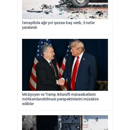
İsmayıllıda ağır yol qəzası baş verib, 5 nəfər
yaralanıb
Mirziyoyev və Tramp ikitərəfli münasibətlərin
möhkəmləndirilməsi perspektivlərini müzakirə
ediblər