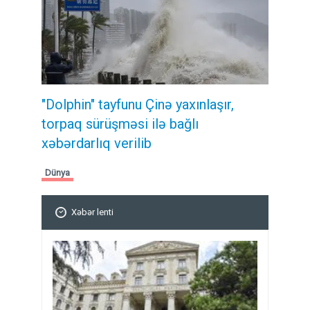
"Dolphin" tayfunu Çinə yaxınlaşır,
torpaq sürüşməsi ilə bağlı
xəbərdarlıq verilib
Dünya
Xəbər lenti