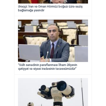
Əraqçi: İran və Oman Hörmüz boğazı üzrə saziş
bağlamağa yaxındır
“Sülh sənədinin paraflanması İlham Əliyevin
qətiyyət və siyasi iradəsinin təcəssümüdür”