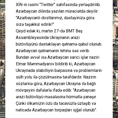
XİN-in rəsmi "Twitter" səhifəsində yerləşdirilib.
Azərbaycan dilində yazılan müraciətdə deyilir:
"Azərbaycanlı dostlarımız, dəstəyinizə görə
sizə təşəkkür edirik!"
Qeyd edək ki, martın 27-də BMT Baş
Assambleyasında Ukraynanın ərazi
bütövlüyünü dəstəkləyən qətnamə qəbul olunub.
Azərbaycan qətnamənin lehinə səs verib.
Bundan əvvəl isə Azərbaycan xarici işlər naziri
Elmar Məmmədyarov bildirib ki, Azərbaycan
Ukraynada stabilliyin bərpasına və problemlərin
sülh yolu ilə çözülməsinə tərəfdardır. Nazirin
sözlərinə görə, Azərbaycan Ukrayna ilə bağlı
mövqeyini dəfələrlə ifadə edib: "Azərbaycan
ərazi bütövlüyü məsələsinə hörmətlə yanaşır.
Çünki ölkəmizin özü də təcavüzlə üzləşib və
nəticədə Azərbaycan torpaqları işğal olunub".