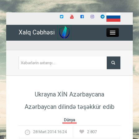
Xalq Cəbhəsi
Close
Siyasət
Ukrayna XİN Azərbaycana
İqtisadiyyat
Azərbaycan dilində təşəkkür edib
Dünya
Dünya
Hadisə
28 Mart 2014 16:24
2 807