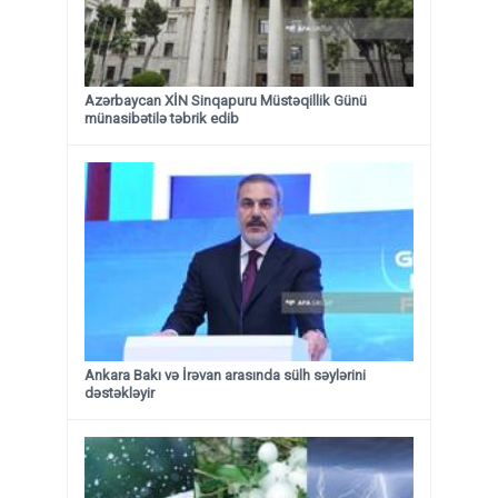
Azərbaycan XİN Sinqapuru Müstəqillik Günü
münasibətilə təbrik edib
Ankara Bakı və İrəvan arasında sülh səylərini
dəstəkləyir