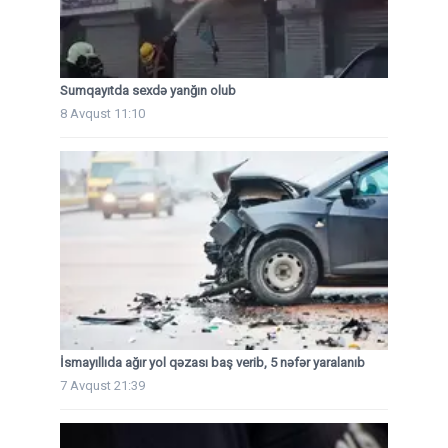
Sumqayıtda sexdə yanğın olub
8 Avqust 11:10
İsmayıllıda ağır yol qəzası baş verib, 5 nəfər yaralanıb
7 Avqust 21:39