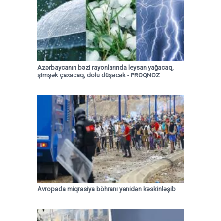
Azərbaycanın bəzi rayonlarında leysan yağacaq,
şimşək çaxacaq, dolu düşəcək - PROQNOZ
Avropada miqrasiya böhranı yenidən kəskinləşib