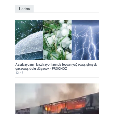
Hadisə
Azərbaycanın bəzi rayonlarında leysan yağacaq, şimşək
çaxacaq, dolu düşəcək - PROQNOZ
12:45