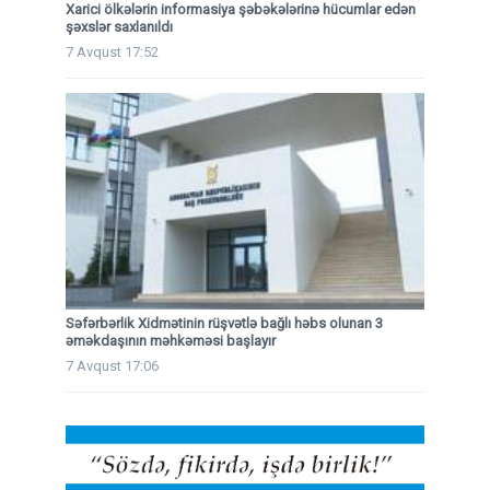
Xarici ölkələrin informasiya şəbəkələrinə hücumlar edən
şəxslər saxlanıldı
7 Avqust 17:52
Səfərbərlik Xidmətinin rüşvətlə bağlı həbs olunan 3
əməkdaşının məhkəməsi başlayır
7 Avqust 17:06