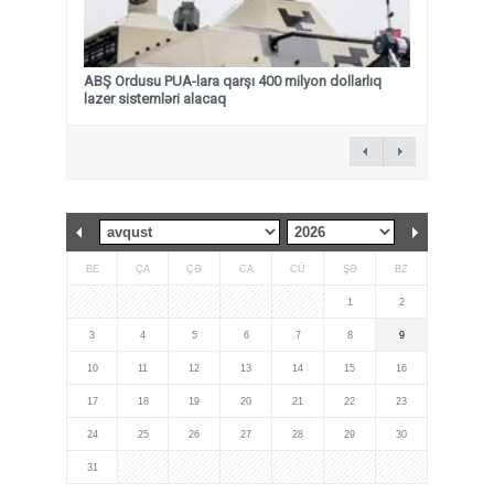
ABŞ Ordusu PUA-lara qarşı 400 milyon dollarlıq
lazer sistemləri alacaq
BE
ÇA
ÇƏ
CA
CÜ
ŞƏ
BZ
1
2
3
4
5
6
7
8
9
10
11
12
13
14
15
16
17
18
19
20
21
22
23
24
25
26
27
28
29
30
31