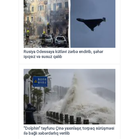
Rusiya Odessaya kütləvi zərbə endirib, şəhər
işıqsız və susuz qalıb
"Dolphin" tayfunu Çinə yaxınlaşır, torpaq sürüşməsi
ilə bağlı xəbərdarlıq verilib