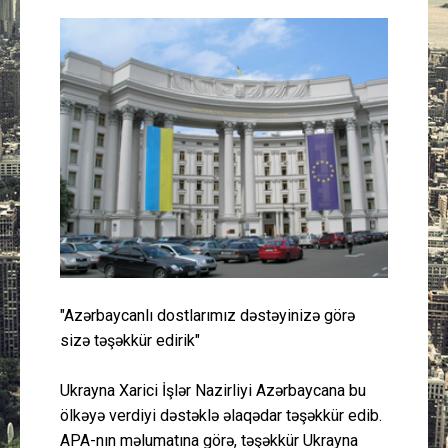
Güney Azərbaycan
Mədəniyyət
Müsahibə
İdman
Layihə
Gündəm
"Azərbaycanlı dostlarımız dəstəyinizə görə
Cəmiyyət
sizə təşəkkür edirik"
Peşə etikası
Ukrayna Xarici İşlər Nazirliyi Azərbaycana bu
ölkəyə verdiyi dəstəklə əlaqədar təşəkkür edib.
Əlaqə
APA-nın məlumatına görə, təşəkkür Ukrayna