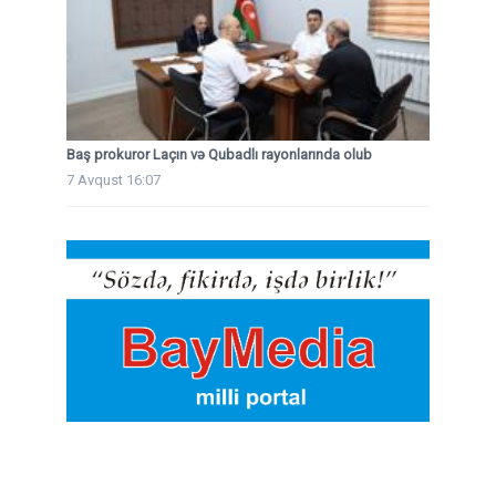
Baş prokuror Laçın və Qubadlı rayonlarında olub
7 Avqust 16:07