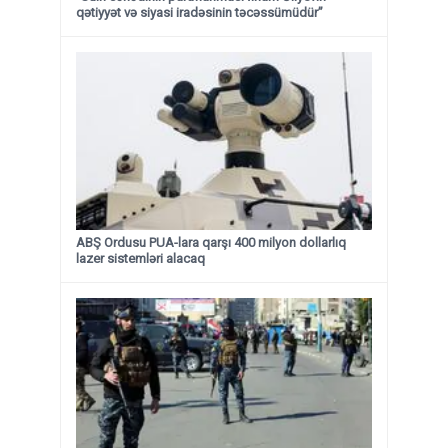
qətiyyət və siyasi iradəsinin təcəssümüdür”
ABŞ Ordusu PUA-lara qarşı 400 milyon dollarlıq
lazer sistemləri alacaq