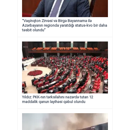
“Vaşinqton Zirvəsi və Birgə Bəyannamə ilə
Azərbayanın regionda yaratdığı status-kvo bir daha
təsbit olundu”
Yıldız: PKK-nın tərksilahını nəzərdə tutan 12
maddəlik qanun layihəsi qəbul olundu ​​​​​​​