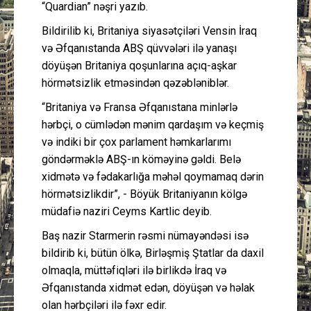
“Quardian” nəşri yazıb.
Bildirilib ki, Britaniya siyasətçiləri Vensin İraq
və Əfqanıstanda ABŞ qüvvələri ilə yanaşı
döyüşən Britaniya qoşunlarına açıq-aşkar
hörmətsizlik etməsindən qəzəbləniblər.
“Britaniya və Fransa Əfqanıstana minlərlə
hərbçi, o cümlədən mənim qardaşım və keçmiş
və indiki bir çox parlament həmkarlarımı
göndərməklə ABŞ-ın köməyinə gəldi. Belə
xidmətə və fədakarlığa məhəl qoymamaq dərin
hörmətsizlikdir”, - Böyük Britaniyanın kölgə
müdafiə naziri Ceyms Kartlic deyib.
Baş nazir Starmerin rəsmi nümayəndəsi isə
bildirib ki, bütün ölkə, Birləşmiş Ştatlar da daxil
olmaqla, müttəfiqləri ilə birlikdə İraq və
Əfqanıstanda xidmət edən, döyüşən və həlak
olan hərbçiləri ilə fəxr edir.