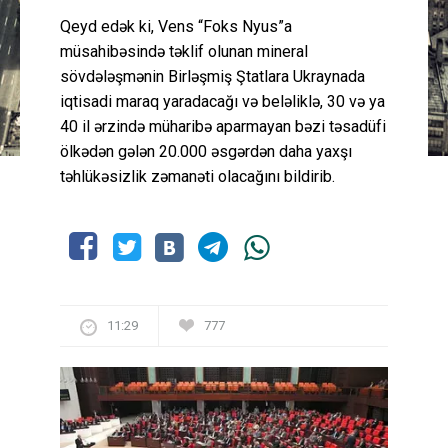
Qeyd edək ki, Vens “Foks Nyus”a
müsahibəsində təklif olunan mineral
sövdələşmənin Birləşmiş Ştatlara Ukraynada
iqtisadi maraq yaradacağı və beləliklə, 30 və ya
40 il ərzində müharibə aparmayan bəzi təsadüfi
ölkədən gələn 20.000 əsgərdən daha yaxşı
təhlükəsizlik zəmanəti olacağını bildirib.
11:29
777