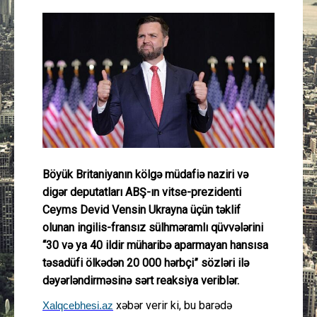
Güney Azərbaycan
Mədəniyyət
Müsahibə
İdman
Layihə
Böyük Britaniyanın kölgə müdafiə naziri və
digər deputatları ABŞ-ın vitse-prezidenti
Gündəm
Ceyms Devid Vensin Ukrayna üçün təklif
olunan ingilis-fransız sülhməramlı qüvvələrini
Cəmiyyət
“30 və ya 40 ildir müharibə aparmayan hansısa
təsadüfi ölkədən 20 000 hərbçi” sözləri ilə
Peşə etikası
dəyərləndirməsinə sərt reaksiya veriblər.
xəbər verir ki, bu barədə
Xalqcebhesi.az
Əlaqə