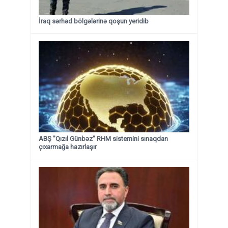
İraq sərhəd bölgələrinə qoşun yeridib
ABŞ "Qızıl Günbəz" RHM sistemini sınaqdan
çıxarmağa hazırlaşır