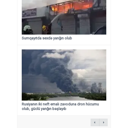
Sumqayıtda sexdə yanğın olub
Rusiyanın iki neft emalı zavoduna dron hücumu
olub, güclü yanğın başlayıb