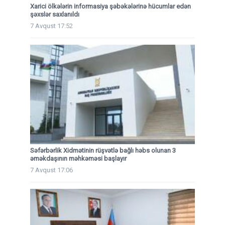
Xarici ölkələrin informasiya şəbəkələrinə hücumlar edən
şəxslər saxlanıldı
7 Avqust 17:52
Səfərbərlik Xidmətinin rüşvətlə bağlı həbs olunan 3
əməkdaşının məhkəməsi başlayır
7 Avqust 17:06