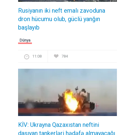
Rusiyanın iki neft emalı zavoduna
dron hücumu olub, güclü yanğın
başlayıb
Dünya
11:08
784
KİV: Ukrayna Qazaxıstan neftini
daşıyan tankerləri hədəfə almayacağı