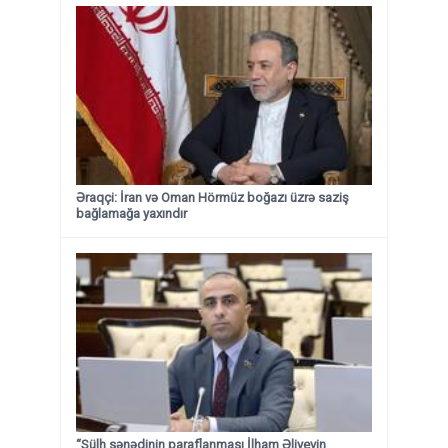
Əraqçi: İran və Oman Hörmüz boğazı üzrə saziş
bağlamağa yaxındır
“Sülh sənədinin paraflanması İlham Əliyevin