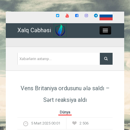
Xalq Cəbhəsi
Close
Siyasət
Vens Britaniya ordusunu ələ saldı –
İqtisadiyyat
Sərt reaksiya aldı
Dünya
Dünya
Hadisə
5 Mart 2025 00:01
2 506