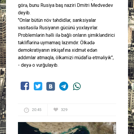
görə, bunu Rusiya baş naziri Dmitri Medvedev
deyib.
"Onlar bütün növ təhdidlər, sanksiyalar
vasitəsilə Rusiyanın gücünü yoxlayırlar.
Problemlərin həlli ilə bağlı onların şirnikləndirici
təkliflərinə uymamaq lazımdır. Ölkədə
demokratiyanın inkişafına xidmət edən
addımlar atmaqla, ölkəmizi müdafiə etməliyik",
- deyə o vurğulayıb.
20:45
329