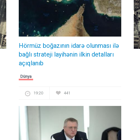
Hörmüz boğazının idarə olunması ilə
bağlı strateji layihənin ilkin detalları
açıqlanıb
Dünya
19:20
441