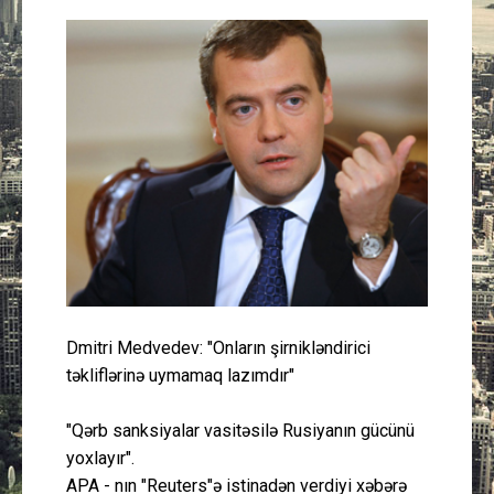
Güney Azərbaycan
Mədəniyyət
Müsahibə
İdman
Layihə
Gündəm
Dmitri Medvedev: "Onların şirnikləndirici
Cəmiyyət
təkliflərinə uymamaq lazımdır"
Peşə etikası
"Qərb sanksiyalar vasitəsilə Rusiyanın gücünü
yoxlayır".
Əlaqə
APA - nın "Reuters"ə istinadən verdiyi xəbərə