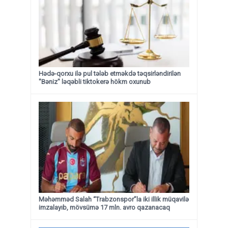
Hədə-qorxu ilə pul tələb etməkdə təqsirləndirilən
"Bəniz" ləqəbli tiktokerə hökm oxunub
Məhəmməd Salah “Trabzonspor”la iki illik müqavilə
imzalayıb, mövsümə 17 mln. avro qazanacaq