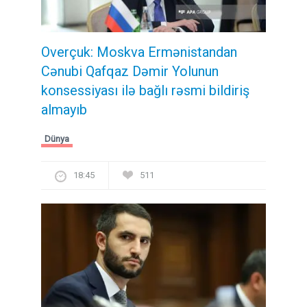
Overçuk: Moskva Ermənistandan
Cənubi Qafqaz Dəmir Yolunun
konsessiyası ilə bağlı rəsmi bildiriş
almayıb
Dünya
18:45
511