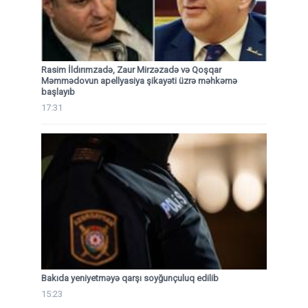
Rasim İldırımzadə, Zaur Mirzəzadə və Qoşqar
Məmmədovun apellyasiya şikayəti üzrə məhkəmə
başlayıb
17:31
Bakıda yeniyetməyə qarşı soyğunçuluq edilib
15:23