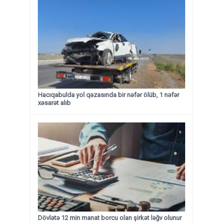
Hacıqabulda yol qəzasında bir nəfər ölüb, 1 nəfər
xəsarət alıb
Dövlətə 12 min manat borcu olan şirkət ləğv olunur