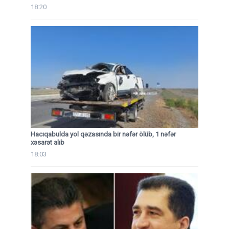
18:20
Hacıqabulda yol qəzasında bir nəfər ölüb, 1 nəfər
xəsarət alıb
18:03