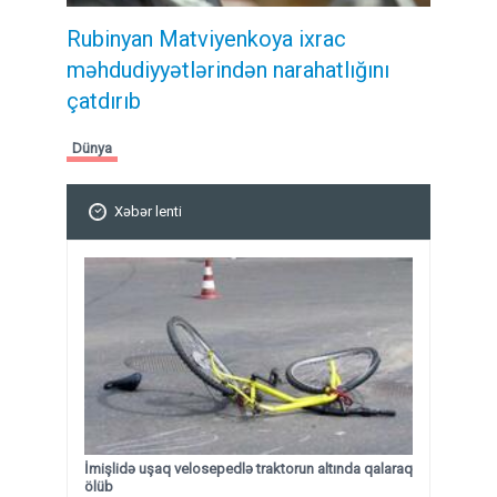
Rubinyan Matviyenkoya ixrac
məhdudiyyətlərindən narahatlığını
çatdırıb
Dünya
Xəbər lenti
İmişlidə uşaq velosepedlə traktorun altında qalaraq
ölüb