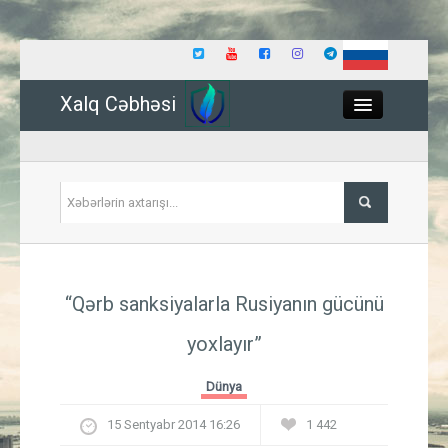
Xalq Cəbhəsi
Close
Siyasət
“Qərb sanksiyalarla Rusiyanın gücünü
İqtisadiyyat
yoxlayır”
Dünya
Dünya
Hadisə
15 Sentyabr 2014 16:26
1 442