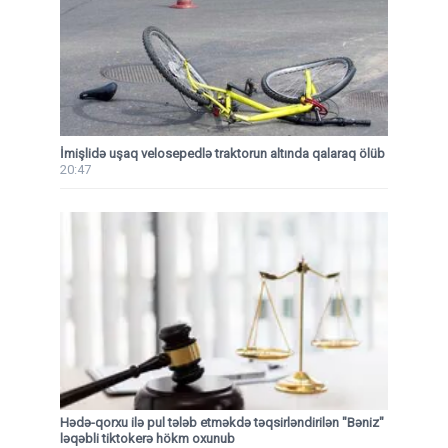
İmişlidə uşaq velosepedlə traktorun altında qalaraq ölüb
20:47
Hədə-qorxu ilə pul tələb etməkdə təqsirləndirilən "Bəniz"
ləqəbli tiktokerə hökm oxunub