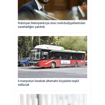
Rubinyan Matviyenkoya ixrac məhdudiyyətlərindən
narahatlığını çatdırıb
6 marşrutun hərəkəti alternativ küçələrlə təşkil
ediləcək