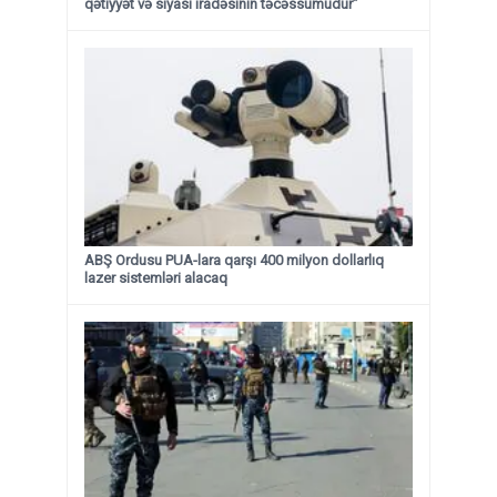
qətiyyət və siyasi iradəsinin təcəssümüdür”
ABŞ Ordusu PUA-lara qarşı 400 milyon dollarlıq
lazer sistemləri alacaq