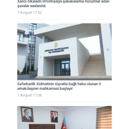
Xarici ölkələrin informasiya şəbəkələrinə hücumlar edən
şəxslər saxlanıldı
7 Avqust 17:52
Səfərbərlik Xidmətinin rüşvətlə bağlı həbs olunan 3
əməkdaşının məhkəməsi başlayır
7 Avqust 17:06