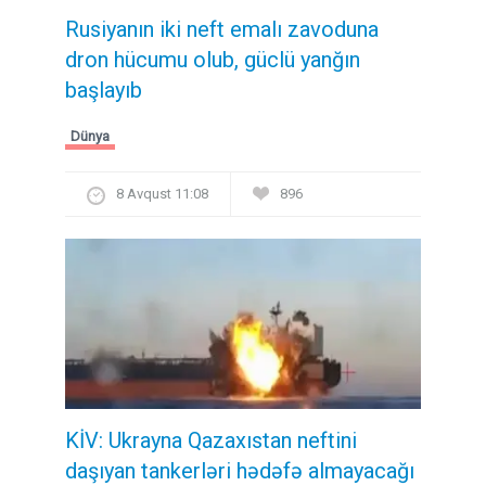
Rusiyanın iki neft emalı zavoduna
dron hücumu olub, güclü yanğın
başlayıb
Dünya
8 Avqust 11:08
896
KİV: Ukrayna Qazaxıstan neftini
daşıyan tankerləri hədəfə almayacağı