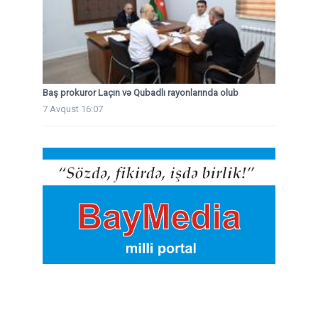
Baş prokuror Laçın və Qubadlı rayonlarında olub
7 Avqust 16:07