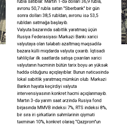
rubla satıblar. Martın 1-də dolları 36,9 rubla,
avronu 50,7 rubla satan "Sberbank" bir gün
sonra dolları 38,5 rubldan, avronu isə 53,5
rubldan satmağa başlayıb.
Valyuta bazarında sabitlik yaratmaq üçün
Rusiya Federasiyası Mərkəzi Bankı xarici
valyutaya olan tələbatı azaltmaq məqsədilə
bazara külli miqdarda valyuta çıxarıb. İqtisadi
təhlilçilər ilk saatlarda satışa çıxarılan xarici
valyutanın həcminin bütün tarix boyu ən yüksək
həddə olduğunu açıqlayıblar. Bunun nəticəsində
lokal sabitlik yaratmaq mümkün olub. Mərkəzi
Bankın həyata keçirdiyi valyuta
intervensiyasının konkret həcmi açıqlanmayıb.
Martın 3-də yarım saat ərzində Rusiya fond
birjasında MMVB indeksi 7%, RTS indeksi 8%,
bir sıra iri şirkətlərin səhmlərinin qiyməti
təxminən 10%, konkret olaraq "Qazprom"un