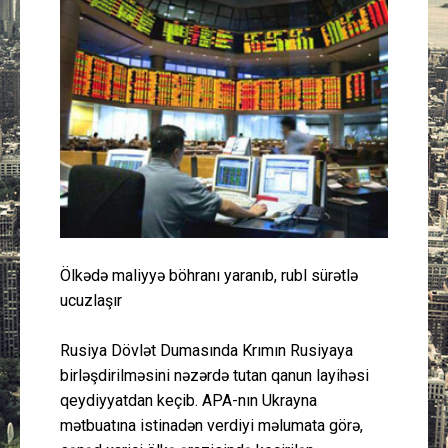
Güney Azərbaycan
Mədəniyyət
Müsahibə
İdman
Layihə
Ölkədə maliyyə böhranı yaranıb, rubl sürətlə
Gündəm
ucuzlaşır
Cəmiyyət
Rusiya Dövlət Dumasında Krımın Rusiyaya
birləşdirilməsini nəzərdə tutan qanun layihəsi
Peşə etikası
qeydiyyatdan keçib. APA-nın Ukrayna
mətbuatına istinadən verdiyi məlumata görə,
Əlaqə