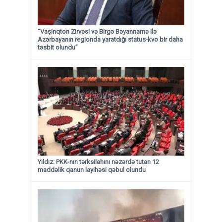
“Vaşinqton Zirvəsi və Birgə Bəyannamə ilə
Azərbayanın regionda yaratdığı status-kvo bir daha
təsbit olundu”
Yıldız: PKK-nın tərksilahını nəzərdə tutan 12
maddəlik qanun layihəsi qəbul olundu ​​​​​​​