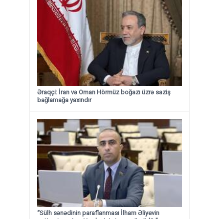
Əraqçi: İran və Oman Hörmüz boğazı üzrə saziş
bağlamağa yaxındır
“Sülh sənədinin paraflanması İlham Əliyevin