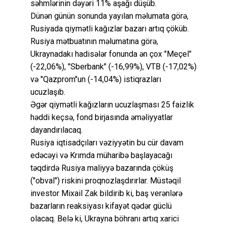
səhmlərinin dəyəri 11% aşağı düşüb.
Dünən günün sonunda yayılan məlumata görə,
Rusiyada qiymətli kağızlar bazarı artıq çöküb.
Rusiya mətbuatının məlumatına görə,
Ukraynadakı hadisələr fonunda ən çox "Meçel"
(-22,06%), "Sberbank" (-16,99%), VTB (-17,02%)
və "Qazprom"un (-14,04%) istiqrazları
ucuzlaşıb.
Əgər qiymətli kağızların ucuzlaşması 25 faizlik
həddi keçsə, fond birjasında əməliyyatlar
dayandırılacaq.
Rusiya iqtisadçıları vəziyyətin bu cür davam
edəcəyi və Krımda müharibə başlayacağı
təqdirdə Rusiya maliyyə bazarında çöküş
("obval") riskini proqnozlaşdırırlar. Müstəqil
investor Mixail Zak bildirib ki, baş verənlərə
bazarların reaksiyası kifayət qədər güclü
olacaq. Belə ki, Ukrayna böhranı artıq xarici