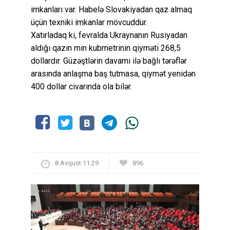
imkanları var. Habelə Slovakiyadan qaz almaq
üçün texniki imkanlar mövcuddur.
Xatırladaq ki, fevralda Ukraynanın Rusiyadan
aldığı qazın min kubmetrinin qiyməti 268,5
dollardır. Güzəştlərin davamı ilə bağlı tərəflər
arasında anlaşma baş tutmasa, qiymət yenidən
400 dollar civarında ola bilər.
8 Avqust 11:29
896