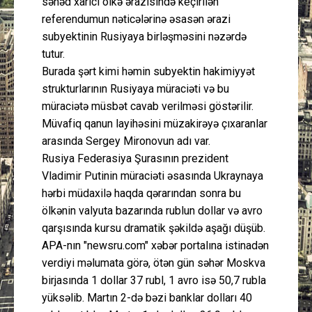
sənəd xarici ölkə ərazisində keçirilən
referendumun nəticələrinə əsasən ərazi
subyektinin Rusiyaya birləşməsini nəzərdə
tutur.
Burada şərt kimi həmin subyektin hakimiyyət
strukturlarının Rusiyaya müraciəti və bu
müraciətə müsbət cavab verilməsi göstərilir.
Müvafiq qanun layihəsini müzakirəyə çıxaranlar
arasında Sergey Mironovun adı var.
Rusiya Federasiya Şurasının prezident
Vladimir Putinin müraciəti əsasında Ukraynaya
hərbi müdaxilə haqda qərarından sonra bu
ölkənin valyuta bazarında rublun dollar və avro
qarşısında kursu dramatik şəkildə aşağı düşüb.
APA-nın "newsru.com" xəbər portalına istinadən
verdiyi məlumata görə, ötən gün səhər Moskva
birjasında 1 dollar 37 rubl, 1 avro isə 50,7 rubla
yüksəlib. Martın 2-də bəzi banklar dolları 40