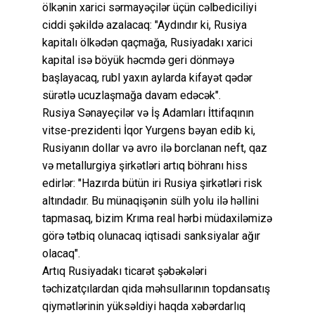
ölkənin xarici sərmayəçilər üçün cəlbediciliyi
ciddi şəkildə azalacaq: "Aydındır ki, Rusiya
kapitalı ölkədən qaçmağa, Rusiyadakı xarici
kapital isə böyük həcmdə geri dönməyə
başlayacaq, rubl yaxın aylarda kifayət qədər
sürətlə ucuzlaşmağa davam edəcək".
Rusiya Sənayeçilər və İş Adamları İttifaqının
vitse-prezidenti İqor Yurgens bəyan edib ki,
Rusiyanın dollar və avro ilə borclanan neft, qaz
və metallurgiya şirkətləri artıq böhranı hiss
edirlər: "Hazırda bütün iri Rusiya şirkətləri risk
altındadır. Bu münaqişənin sülh yolu ilə həllini
tapmasaq, bizim Krıma real hərbi müdaxiləmizə
görə tətbiq olunacaq iqtisadi sanksiyalar ağır
olacaq".
Artıq Rusiyadakı ticarət şəbəkələri
təchizatçılardan qida məhsullarının topdansatış
qiymətlərinin yüksəldiyi haqda xəbərdarlıq