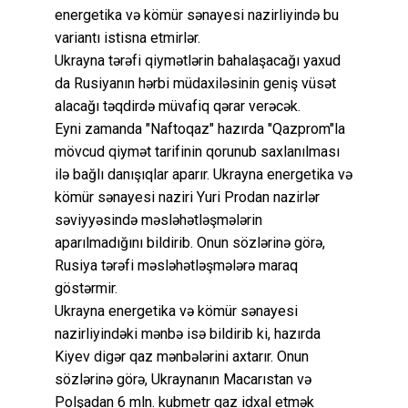
energetika və kömür sənayesi nazirliyində bu
variantı istisna etmirlər.
Ukrayna tərəfi qiymətlərin bahalaşacağı yaxud
da Rusiyanın hərbi müdaxiləsinin geniş vüsət
alacağı təqdirdə müvafiq qərar verəcək.
Eyni zamanda "Naftoqaz" hazırda "Qazprom"la
mövcud qiymət tarifinin qorunub saxlanılması
ilə bağlı danışıqlar aparır. Ukrayna energetika və
kömür sənayesi naziri Yuri Prodan nazirlər
səviyyəsində məsləhətləşmələrin
aparılmadığını bildirib. Onun sözlərinə görə,
Rusiya tərəfi məsləhətləşmələrə maraq
göstərmir.
Ukrayna energetika və kömür sənayesi
nazirliyindəki mənbə isə bildirib ki, hazırda
Kiyev digər qaz mənbələrini axtarır. Onun
sözlərinə görə, Ukraynanın Macarıstan və
Polşadan 6 mln. kubmetr qaz idxal etmək