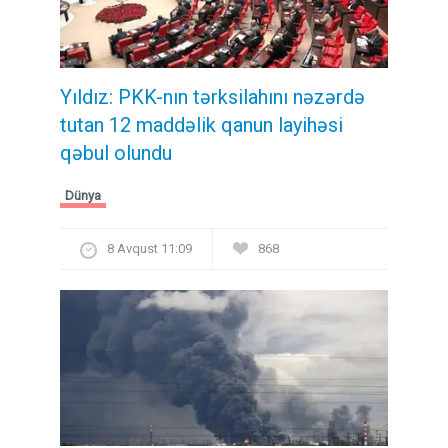
Yıldız: PKK-nın tərksilahını nəzərdə
tutan 12 maddəlik qanun layihəsi
qəbul olundu ​​​​​​​
Dünya
8 Avqust 11:09
868