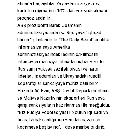
almağa başlayıblar. Yay aylarında şəkər və
kartofun qiymətinin 10%-dən çox yüksəlməsi
proqnozlaşdırılır.
ABŞ prezidenti Barak Obamanın
administrasiyasında isə Rusiyaya "iqtisadi
hücum" planlaşdırılır. "The Daily Beast" analitik-
informasiya saytı Amerika
administrasiyasındakı adının çəkilməsini
istəməyən mənbəyə istinadən xəbər verir ki,
Rusiyanın yüksək vəzifəli siyasi və hərbi
liderləri, iş adamları və Ukraynadakı rusdilli
separatçılar sanksiyaya məruz qala bilər.
Hazırda Ağ Evin, ABŞ Dövlət Departamentinin
və Maliyyə Nazirliyinin ekspertləri Rusiyaya
qarşı sanksiyaların hazırlanması ilə məşğuldur.
"Biz Rusiya Federasiyası ilə bütün iqtisadi və
ticarət əməkdaşlığımızı yenidən nəzərdən
keçirməyə başlayırıq", - deyə mənbə bildirib.