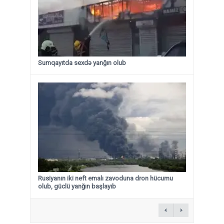
Sumqayıtda sexdə yanğın olub
Rusiyanın iki neft emalı zavoduna dron hücumu
olub, güclü yanğın başlayıb