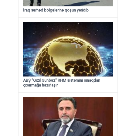
İraq sərhəd bölgələrinə qoşun yeridib
ABŞ "Qızıl Günbəz" RHM sistemini sınaqdan
çıxarmağa hazırlaşır