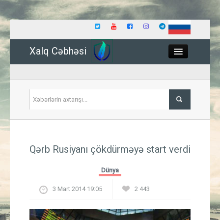
Xalq Cəbhəsi
Close
Siyasət
Qərb Rusiyanı çökdürməyə start verdi
İqtisadiyyat
Dünya
Dünya
3 Mart 2014 19:05
2 443
Hadisə