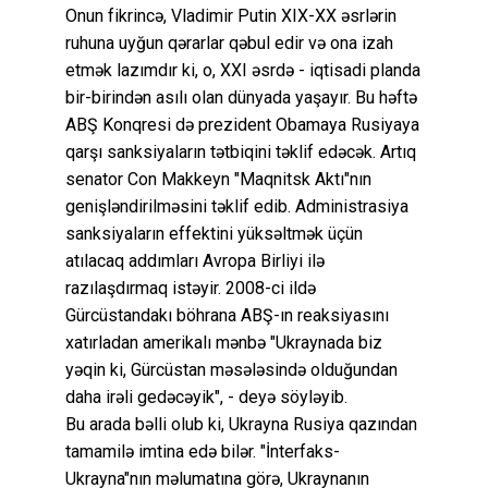
Onun fikrincə, Vladimir Putin XIX-XX əsrlərin
ruhuna uyğun qərarlar qəbul edir və ona izah
etmək lazımdır ki, o, XXI əsrdə - iqtisadi planda
bir-birindən asılı olan dünyada yaşayır. Bu həftə
ABŞ Konqresi də prezident Obamaya Rusiyaya
qarşı sanksiyaların tətbiqini təklif edəcək. Artıq
senator Con Makkeyn "Maqnitsk Aktı"nın
genişləndirilməsini təklif edib. Administrasiya
sanksiyaların effektini yüksəltmək üçün
atılacaq addımları Avropa Birliyi ilə
razılaşdırmaq istəyir. 2008-ci ildə
Gürcüstandakı böhrana ABŞ-ın reaksiyasını
xatırladan amerikalı mənbə "Ukraynada biz
yəqin ki, Gürcüstan məsələsində olduğundan
daha irəli gedəcəyik", - deyə söyləyib.
Bu arada bəlli olub ki, Ukrayna Rusiya qazından
tamamilə imtina edə bilər. "İnterfaks-
Ukrayna"nın məlumatına görə, Ukraynanın