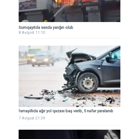
Sumqayıtda sexdə yanğın olub
8 Avqust 11:10
İsmayıllıda ağır yol qəzası baş verib, 5 nəfər yaralanıb
7 Avqust 21:39