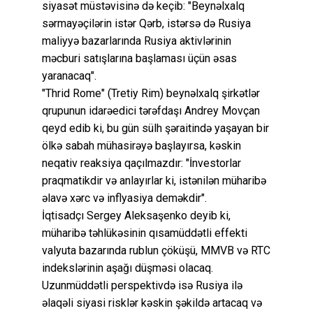
siyasət müstəvisinə də keçib: "Beynəlxalq
sərmayəçilərin istər Qərb, istərsə də Rusiya
maliyyə bazarlarında Rusiya aktivlərinin
məcburi satışlarına başlaması üçün əsas
yaranacaq".
"Thrid Rome" (Tretiy Rim) beynəlxalq şirkətlər
qrupunun idarəedici tərəfdaşı Andrey Movçan
qeyd edib ki, bu gün sülh şəraitində yaşayan bir
ölkə sabah mühasirəyə başlayırsa, kəskin
neqativ reaksiya qaçılmazdır: "İnvestorlar
praqmatikdir və anlayırlar ki, istənilən müharibə
əlavə xərc və inflyasiya deməkdir".
İqtisadçı Sergey Aleksaşenko deyib ki,
müharibə təhlükəsinin qısamüddətli effekti
valyuta bazarında rublun çöküşü, MMVB və RTC
indekslərinin aşağı düşməsi olacaq.
Uzunmüddətli perspektivdə isə Rusiya ilə
əlaqəli siyasi risklər kəskin şəkildə artacaq və