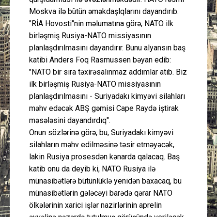
Moskva ilə bütün əməkdaşlqlarını dayandırıb.
"RİA Hovosti"nin məlumatına görə, NATO ilk
birləşmiş Rusiya-NATO missiyasının
planlaşdırılmasını dayandırır. Bunu alyansın baş
katibi Anders Foq Rasmussen bəyan edib:
"NATO bir sıra təxirəsalınmaz addımlar atıb. Biz
ilk birləşmiş Rusiya-NATO missiyasının
planlaşdırılmasını - Suriyadakı kimyəvi silahları
məhv edəcək ABŞ gəmisi Cape Raydə iştirak
məsələsini dayandırdıq".
Onun sözlərinə görə, bu, Suriyadakı kimyəvi
silahların məhv edilməsinə təsir etməyəcək,
lakin Rusiya prosesdən kənarda qalacaq. Baş
katib onu da deyib ki, NATO Rusiya ilə
münasibətlərə bütünlüklə yenidən baxacaq, bu
münasibətlərin gələcəyi barədə qərar NATO
ölkələrinin xarici işlər nazirlərinin aprelin