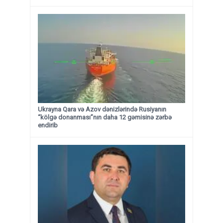
Ukrayna Qara və Azov dənizlərində Rusiyanın
“kölgə donanması”nın daha 12 gəmisinə zərbə
endirib