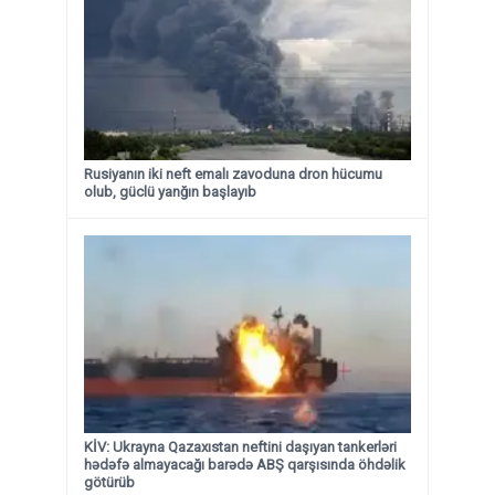
Rusiyanın iki neft emalı zavoduna dron hücumu
olub, güclü yanğın başlayıb
KİV: Ukrayna Qazaxıstan neftini daşıyan tankerləri
hədəfə almayacağı barədə ABŞ qarşısında öhdəlik
götürüb