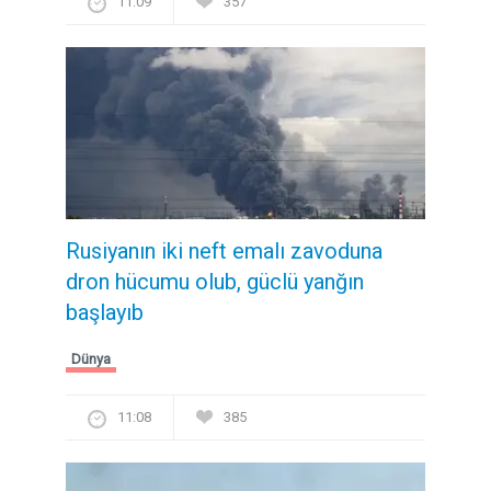
11:09
357
Rusiyanın iki neft emalı zavoduna
dron hücumu olub, güclü yanğın
başlayıb
Dünya
11:08
385