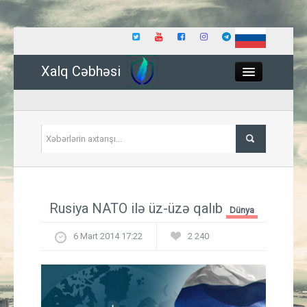
Xalq Cəbhəsi
Close
Siyasət
Rusiya NATO ilə üz-üzə qalıb
Dünya
İqtisadiyyat
6 Mart 2014 17:22
2 240
Dünya
Hadisə