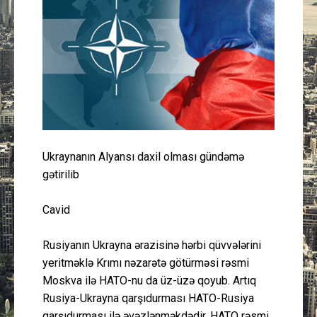
Güney Azərbaycan
Mədəniyyət
Müsahibə
İdman
Ukraynanın Alyansı daxil olması gündəmə
Layihə
gətirilib
Gündəm
Cavid
Cəmiyyət
Rusiyanın Ukrayna ərazisinə hərbi qüvvələrini
yeritməklə Krımı nəzarətə götürməsi rəsmi
Peşə etikası
Moskva ilə HATO-nu da üz-üzə qoyub. Artıq
Rusiya-Ukrayna qarşıdurması HATO-Rusiya
Əlaqə
qarşıdurması ilə əvəzlənməkdədir. HATO rəsmi