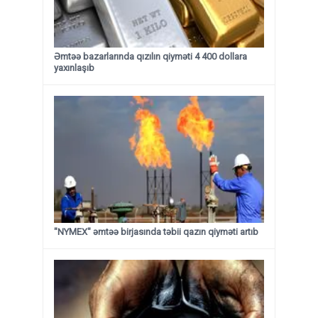
Əmtəə bazarlarında qızılın qiyməti 4 400 dollara
yaxınlaşıb
"NYMEX" əmtəə birjasında təbii qazın qiyməti artıb