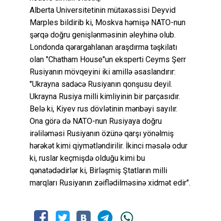
Alberta Universitetinin mütəxəssisi Deyvid
Marples bildirib ki, Moskva həmişə NATO-nun
şərqə doğru genişlənməsinin əleyhinə olub.
Londonda qərargahlanan araşdırma təşkilatı
olan "Chatham House"un eksperti Ceyms Şerr
Rusiyanın mövqeyini iki amillə əsaslandırır:
"Ukrayna sadəcə Rusiyanın qonşusu deyil.
Ukrayna Rusiya milli kimliyinin bir parçasıdır.
Belə ki, Kiyev rus dövlətinin mənbəyi sayılır.
Ona görə də NATO-nun Rusiyaya doğru
irəliləməsi Rusiyanın özünə qarşı yönəlmiş
hərəkət kimi qiymətləndirilir. İkinci məsələ odur
ki, ruslar keçmişdə olduğu kimi bu
qənatədədirlər ki, Birləşmiş Ştatların milli
marqları Rusiyanın zəiflədilməsinə xidmət edir".