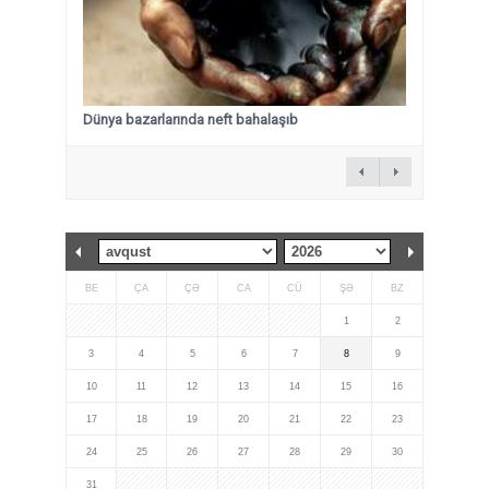
Dünya bazarlarında neft bahalaşıb
BE
ÇA
ÇƏ
CA
CÜ
ŞƏ
BZ
1
2
3
4
5
6
7
8
9
10
11
12
13
14
15
16
17
18
19
20
21
22
23
24
25
26
27
28
29
30
31