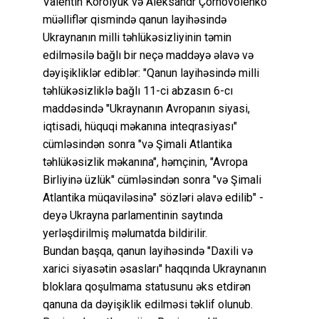
Valentin Korolyuk və Aleksandr Çornovolenko
müəlliflər qismində qanun layihəsində
Ukraynanın milli təhlükəsizliyinin təmin
edilməsilə bağlı bir neçə maddəyə əlavə və
dəyişikliklər ediblər: "Qanun layihəsində milli
təhlükəsizliklə bağlı 11-ci abzasın 6-cı
maddəsində "Ukraynanın Avropanın siyasi,
iqtisadi, hüquqi məkanına inteqrasiyası"
cümləsindən sonra "və Şimali Atlantika
təhlükəsizlik məkanına", həmçinin, "Avropa
Birliyinə üzlük" cümləsindən sonra "və Şimali
Atlantika müqaviləsinə" sözləri əlavə edilib" -
deyə Ukrayna parlamentinin saytında
yerləşdirilmiş məlumatda bildirilir.
Bundan başqa, qanun layihəsində "Daxili və
xarici siyasətin əsasları" haqqında Ukraynanın
bloklara qoşulmama statusunu əks etdirən
qanuna da dəyişiklik edilməsi təklif olunub.