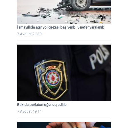
İsmayıllıda ağır yol qəzası baş verib, 5 nəfər yaralanıb
7 Avqust 21:39
Bakıda parkdan oğurluq edilib
7 Avqust 19:14