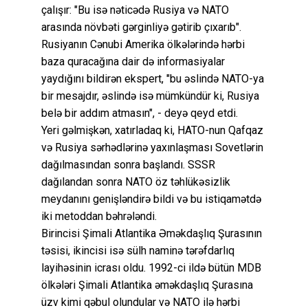
çalışır: "Bu isə nəticədə Rusiya və NATO
arasında növbəti gərginliyə gətirib çıxarıb".
Rusiyanın Cənubi Amerika ölkələrində hərbi
baza quracağına dair də informasiyalar
yaydığını bildirən ekspert, "bu əslində NATO-ya
bir mesajdır, əslində isə mümkündür ki, Rusiya
belə bir addım atmasın", - deyə qeyd etdi.
Yeri gəlmişkən, xatırladaq ki, HATO-nun Qafqaz
və Rusiya sərhədlərinə yaxınlaşması Sovetlərin
dağılmasından sonra başlandı. SSSR
dağılandan sonra NATO öz təhlükəsizlik
meydanını genişləndirə bildi və bu istiqamətdə
iki metoddan bəhrələndi.
Birincisi Şimali Atlantika Əməkdaşlıq Şurasının
təsisi, ikincisi isə sülh naminə tərəfdarlıq
layihəsinin icrası oldu. 1992-ci ildə bütün MDB
ölkələri Şimali Atlantika əməkdaşlıq Şurasına
üzv kimi qəbul olundular və NATO ilə hərbi