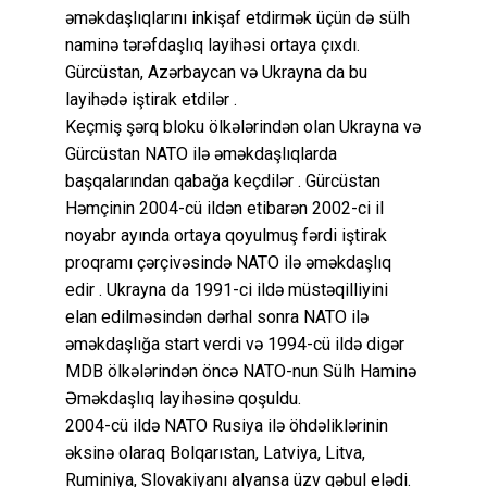
əməkdaşlıqlarını inkişaf etdirmək üçün də sülh
naminə tərəfdaşlıq layihəsi ortaya çıxdı.
Gürcüstan, Azərbaycan və Ukrayna da bu
layihədə iştirak etdilər .
Keçmiş şərq bloku ölkələrindən olan Ukrayna və
Gürcüstan NATO ilə əməkdaşlıqlarda
başqalarından qabağa keçdilər . Gürcüstan
Həmçinin 2004-cü ildən etibarən 2002-ci il
noyabr ayında ortaya qoyulmuş fərdi iştirak
proqramı çərçivəsində NATO ilə əməkdaşlıq
edir . Ukrayna da 1991-ci ildə müstəqilliyini
elan edilməsindən dərhal sonra NATO ilə
əməkdaşlığa start verdi və 1994-cü ildə digər
MDB ölkələrindən öncə NATO-nun Sülh Haminə
Əməkdaşlıq layihəsinə qoşuldu.
2004-cü ildə NATO Rusiya ilə öhdəliklərinin
əksinə olaraq Bolqarıstan, Latviya, Litva,
Ruminiya, Slovakiyanı alyansa üzv qəbul elədi.