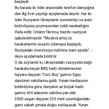
başlayıb.
Bu barədə iki lider arasındakı telefon danışığına
dair Ağ Evin yaydığı açıqlamada deyilir. Hər iki
lider Rusiyanın Ukraynanın suverenliyi və ərazi
bütövlüyünü pozmasından ciddi narahatlığını
ifadə edib. Onların fikrincə, hazırkı vəziyyət
qəbuledilməzdir. "Moskva artıq öz
hərəkətlərinin əvəzini ödəməyə başlayıb,
Rusiyadakı investisiya mühitinə inam azalıb", -
deyə açıqlamada bildirilir.
O da söylənilir ki, Ukraynadakı vəziyyətlə bağlı
hərəkətə keçən ABŞ hərbi donanmasının
təyyarə daşıyan "Corc Buş" gəmisi Egey
dənizinin sahillərinə gəlib. Yunan mediasının
bildirdiyinə görə, dünyanın ən böyük hərbi
gəmisi Krit adasının sahilinə yan alıb.
3500 əsgəri daşıyan 333 metr uzunluğundakı
gəmi sabah şimala doğru irəliləyəcək. Yunan