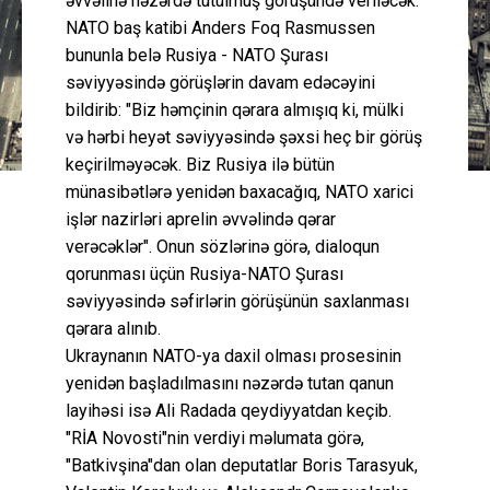
əvvəlinə nəzərdə tutulmuş görüşündə veriləcək.
NATO baş katibi Anders Foq Rasmussen
bununla belə Rusiya - NATO Şurası
səviyyəsində görüşlərin davam edəcəyini
bildirib: "Biz həmçinin qərara almışıq ki, mülki
və hərbi heyət səviyyəsində şəxsi heç bir görüş
keçirilməyəcək. Biz Rusiya ilə bütün
münasibətlərə yenidən baxacağıq, NATO xarici
işlər nazirləri aprelin əvvəlində qərar
verəcəklər". Onun sözlərinə görə, dialoqun
qorunması üçün Rusiya-NATO Şurası
səviyyəsində səfirlərin görüşünün saxlanması
qərara alınıb.
Ukraynanın NATO-ya daxil olması prosesinin
yenidən başladılmasını nəzərdə tutan qanun
layihəsi isə Ali Radada qeydiyyatdan keçib.
"RİA Novosti"nin verdiyi məlumata görə,
"Batkivşina"dan olan deputatlar Boris Tarasyuk,