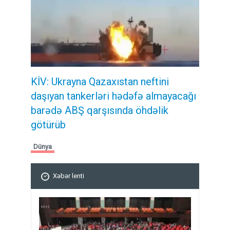
KİV: Ukrayna Qazaxıstan neftini
daşıyan tankerləri hədəfə almayacağı
barədə ABŞ qarşısında öhdəlik
götürüb
Dünya
Xəbər lenti