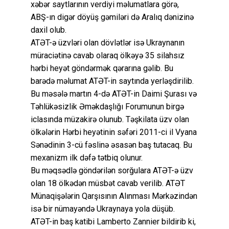
xəbər saytlarının verdiyi məlumatlara görə,
ABŞ-ın digər döyüş gəmiləri də Aralıq dənizinə
daxil olub.
ATƏT-ə üzvləri olan dövlətlər isə Ukraynanın
müraciətinə cavab olaraq ölkəyə 35 silahsız
hərbi heyət göndərmək qərarına gəlib. Bu
barədə məlumat ATƏT-in saytında yerləşdirilib.
Bu məsələ martın 4-də ATƏT-in Daimi Şurası və
Təhlükəsizlik Əməkdaşlığı Forumunun birgə
iclasında müzakirə olunub. Təşkilata üzv olan
ölkələrin Hərbi heyətinin səfəri 2011-ci il Vyana
Sənədinin 3-cü fəslinə əsasən baş tutacaq. Bu
mexanizm ilk dəfə tətbiq olunur.
Bu məqsədlə göndərilən sorğulara ATƏT-ə üzv
olan 18 ölkədən müsbət cavab verilib. ATƏT
Münaqişələrin Qarşısının Alınması Mərkəzindən
isə bir nümayəndə Ukraynaya yola düşüb.
ATƏT-in baş katibi Lamberto Zannier bildirib ki,