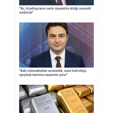
“Bu, Azərbaycanın xarici siyasətdə atdığı cəsarətli
addımdır”
“Bakı münasibətləri suverenlik, ərazi bütövlüyü,
qarşılıqlı tanınma əsasında qurur”