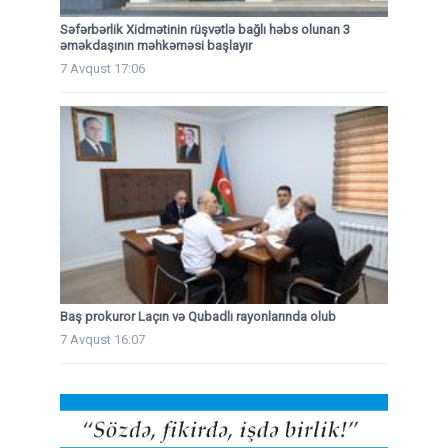
Səfərbərlik Xidmətinin rüşvətlə bağlı həbs olunan 3
əməkdaşının məhkəməsi başlayır
7 Avqust 17:06
Baş prokuror Laçın və Qubadlı rayonlarında olub
7 Avqust 16:07