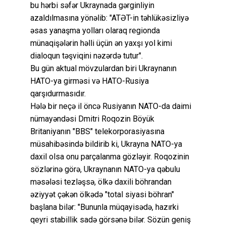
bu hərbi səfər Ukraynada gərginliyin
azaldılmasına yönəlib: "ATƏT-in təhlükəsizliyə
əsas yanaşma yolları olaraq regionda
münaqişələrin həlli üçün ən yaxşı yol kimi
dialoqun təşviqini nəzərdə tutur".
Bu gün aktual mövzulardan biri Ukraynanın
HATO-ya girməsi və HATO-Rusiya
qarşıdurmasıdır.
Hələ bir neçə il öncə Rusiyanın NATO-da daimi
nümayəndəsi Dmitri Roqozin Böyük
Britaniyanın "BBS" telekorporasiyasına
müsahibəsində bildirib ki, Ukrayna NATO-ya
daxil olsa onu parçalanma gözləyir. Roqozinin
sözlərinə görə, Ukraynanın NATO-ya qəbulu
məsələsi tezləşsə, ölkə daxili böhrandan
əziyyət çəkən ölkədə "total siyasi böhran"
başlana bilər: "Bununla müqayisədə, hazırki
qeyri stabillik sadə görsənə bilər. Sözün geniş