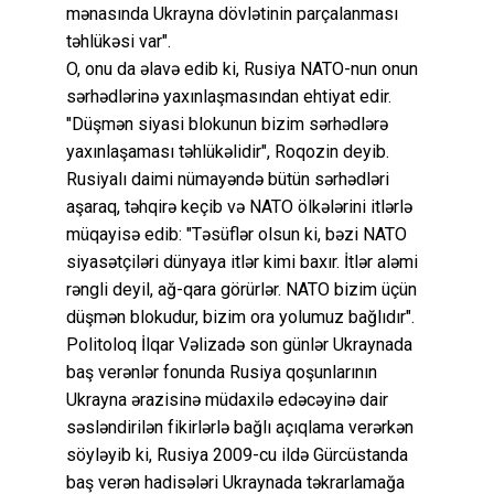
mənasında Ukrayna dövlətinin parçalanması
təhlükəsi var".
O, onu da əlavə edib ki, Rusiya NATO-nun onun
sərhədlərinə yaxınlaşmasından ehtiyat edir.
"Düşmən siyasi blokunun bizim sərhədlərə
yaxınlaşaması təhlükəlidir", Roqozin deyib.
Rusiyalı daimi nümayəndə bütün sərhədləri
aşaraq, təhqirə keçib və NATO ölkələrini itlərlə
müqayisə edib: "Təsüflər olsun ki, bəzi NATO
siyasətçiləri dünyaya itlər kimi baxır. İtlər aləmi
rəngli deyil, ağ-qara görürlər. NATO bizim üçün
düşmən blokudur, bizim ora yolumuz bağlıdır".
Politoloq İlqar Vəlizadə son günlər Ukraynada
baş verənlər fonunda Rusiya qoşunlarının
Ukrayna ərazisinə müdaxilə edəcəyinə dair
səsləndirilən fikirlərlə bağlı açıqlama verərkən
söyləyib ki, Rusiya 2009-cu ildə Gürcüstanda
baş verən hadisələri Ukraynada təkrarlamağa