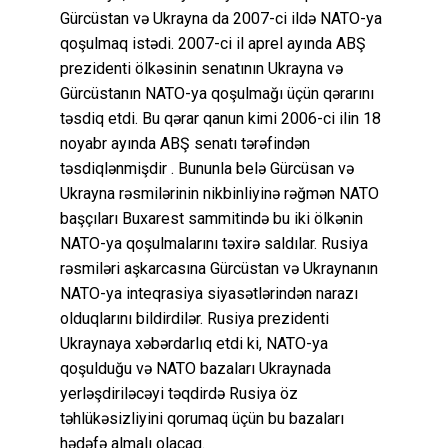
Gürcüstan və Ukrayna da 2007-ci ildə NATO-ya
qoşulmaq istədi. 2007-ci il aprel ayında ABŞ
prezidenti ölkəsinin senatının Ukrayna və
Gürcüstanın NATO-ya qoşulmağı üçün qərarını
təsdiq etdi. Bu qərar qanun kimi 2006-ci ilin 18
noyabr ayında ABŞ senatı tərəfindən
təsdiqlənmişdir . Bununla belə Gürcüsan və
Ukrayna rəsmilərinin nikbinliyinə rəğmən NATO
başçıları Buxarest sammitində bu iki ölkənin
NATO-ya qoşulmalarını təxirə saldılar. Rusiya
rəsmiləri aşkarcasına Gürcüstan və Ukraynanın
NATO-ya inteqrasiya siyasətlərindən narazı
olduqlarını bildirdilər. Rusiya prezidenti
Ukraynaya xəbərdarlıq etdi ki, NATO-ya
qoşulduğu və NATO bazaları Ukraynada
yerləşdiriləcəyi təqdirdə Rusiya öz
təhlükəsizliyini qorumaq üçün bu bazaları
hədəfə almalı olacaq.