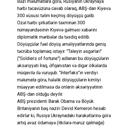
Bəzi məlumatlara görə, Rusiyanın Ukraynaya
hərbi təcavüzünə cavab olaraq, ABŞ-dan Kiyevə
300 xüsusi təlim keçmiş döyüşçü gəlib.
Özəl hərbi şirkətlərin təxminən 300
nümayəndəsinin Kiyevə gəlməsi xəbərini
diplomatik mənbələr də təsdiq edilib.
Döyüşçülər fəal döyüş əməliyyatlarında geniş
təcrübə toplamaq istəyir. "Taleyin əsgərləri"
("Soldiers of fortune") adlanan bu döyüşçülərin
əksəriyyəti İraq, Əfqanıstan və digər ölkələrdə
müqavilə ilə vuruşub. "İnterfaks"ın verdiyi
məlumata görə, hələlik döyüşçülərin kimliyi
müəyyən edilməsə də onların əksəriyyətinin
ABŞ-dan olduğu deyilir.
ABŞ prezidenti Barak Obama və Böyük
Britaniyanın baş naziri Devid Kemeron hesab
edirlər ki, Rusiya Ukraynadakı hərəkətlərinə görə
artıq əvəz ödəməyə (itkilərə məruz qalmağa)