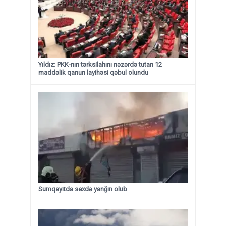
Yıldız: PKK-nın tərksilahını nəzərdə tutan 12
maddəlik qanun layihəsi qəbul olundu ​​​​​​​
Sumqayıtda sexdə yanğın olub