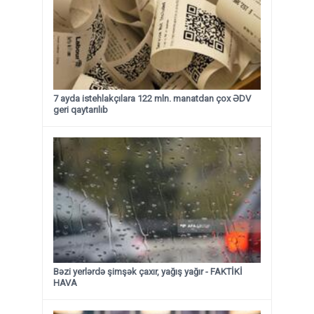
7 ayda istehlakçılara 122 mln. manatdan çox ƏDV
geri qaytarılıb
Bəzi yerlərdə şimşək çaxır, yağış yağır - FAKTİKİ
HAVA