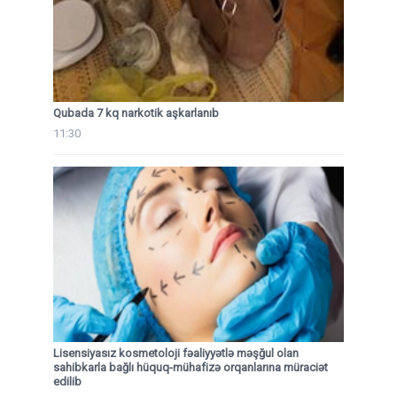
Qubada 7 kq narkotik aşkarlanıb
11:30
Lisensiyasız kosmetoloji fəaliyyətlə məşğul olan
sahibkarla bağlı hüquq-mühafizə orqanlarına müraciət
edilib