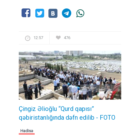
12:57
476
Çingiz Əlioğlu “Qurd qapısı”
qəbiristanlığında dəfn edilib
- FOTO
Hadisə