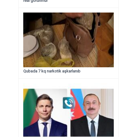
real görünmür”
Qubada 7 kq narkotik aşkarlanıb