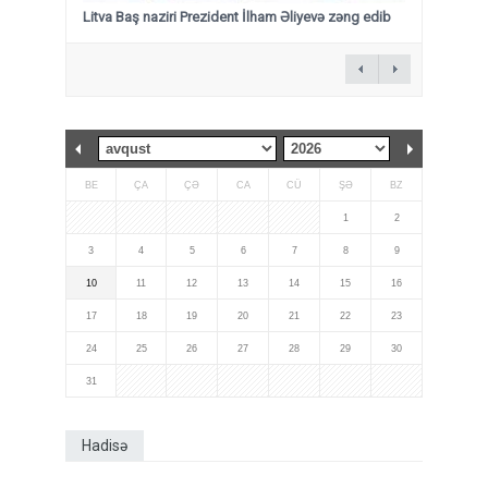
Litva Baş naziri Prezident İlham Əliyevə zəng edib
BE
ÇA
ÇƏ
CA
CÜ
ŞƏ
BZ
1
2
3
4
5
6
7
8
9
10
11
12
13
14
15
16
17
18
19
20
21
22
23
24
25
26
27
28
29
30
31
Hadisə