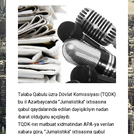
Güney Azərbaycan
Mədəniyyət
Müsahibə
İdman
Layihə
Gündəm
Tələbə Qəbulu üzrə Dövlət Komissiyası (TQDK)
Cəmiyyət
bu il Azərbaycanda "Jurnalistika" ixtisasına
qəbul qaydalarında edilən dəyişikliyin nədən
Peşə etikası
ibarət olduğunu açıqlayıb.
TQDK-nın mətbuat xidmətindən APA-ya verilən
Əlaqə
xəbərə görə, "Jurnalistika" ixtisasına qəbul