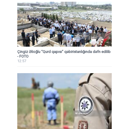
Çingiz Əlioğlu “Qurd qapısı” qəbiristanlığında dəfn edilib
- FOTO
12:57