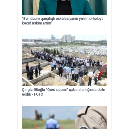
“Bu hücum qarşılıqlı eskalasiyanın yeni mərhələyə
keçid riskini artırır”
Çingiz Əlioğlu “Qurd qapısı” qəbiristanlığında dəfn
edilib
- FOTO