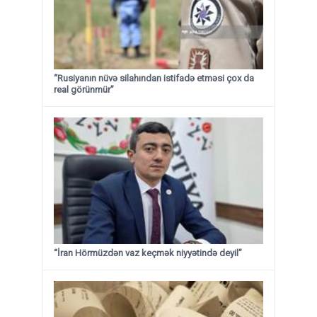
“Rusiyanın nüvə silahından istifadə etməsi çox da
real görünmür”
“İran Hörmüzdən vaz keçmək niyyətində deyil”