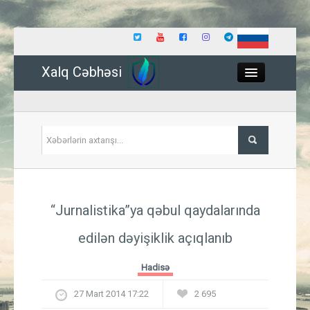
Xalq Cəbhəsi
Close
Siyasət
“Jurnalistika”ya qəbul qaydalarında
İqtisadiyyat
edilən dəyişiklik açıqlanıb
Dünya
Hadisə
Hadisə
27 Mart 2014 17:22
2 695