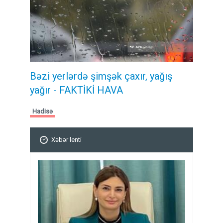
Bəzi yerlərdə şimşək çaxır, yağış
yağır - FAKTİKİ HAVA
Hadisə
Xəbər lenti