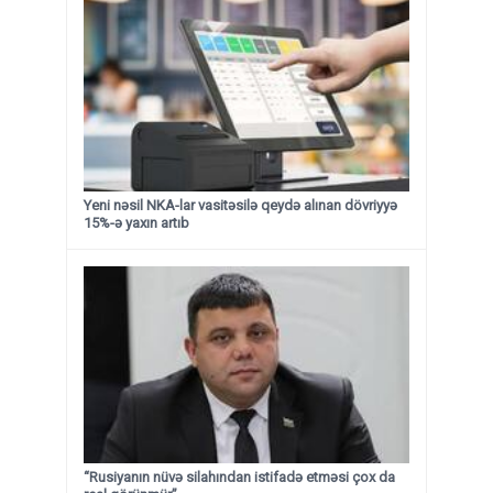
Yeni nəsil NKA-lar vasitəsilə qeydə alınan dövriyyə
15%-ə yaxın artıb
“Rusiyanın nüvə silahından istifadə etməsi çox da