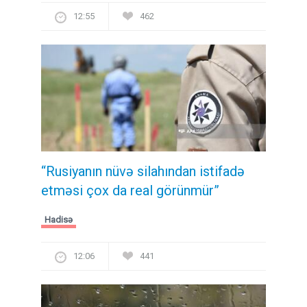
12:55
462
“Rusiyanın nüvə silahından istifadə
etməsi çox da real görünmür”
Hadisə
12:06
441