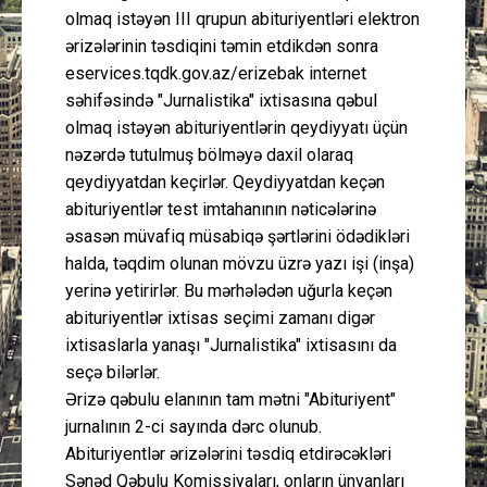
olmaq istəyən III qrupun abituriyentləri elektron
ərizələrinin təsdiqini təmin etdikdən sonra
eservices.tqdk.gov.az/erizebak internet
səhifəsində "Jurnalistika" ixtisasına qəbul
olmaq istəyən abituriyentlərin qeydiyyatı üçün
nəzərdə tutulmuş bölməyə daxil olaraq
qeydiyyatdan keçirlər. Qeydiyyatdan keçən
abituriyentlər test imtahanının nəticələrinə
əsasən müvafiq müsabiqə şərtlərini ödədikləri
halda, təqdim olunan mövzu üzrə yazı işi (inşa)
yerinə yetirirlər. Bu mərhələdən uğurla keçən
abituriyentlər ixtisas seçimi zamanı digər
ixtisaslarla yanaşı "Jurnalistika" ixtisasını da
seçə bilərlər.
Ərizə qəbulu elanının tam mətni "Abituriyent"
jurnalının 2-ci sayında dərc olunub.
Abituriyentlər ərizələrini təsdiq etdirəcəkləri
Sənəd Qəbulu Komissiyaları, onların ünvanları