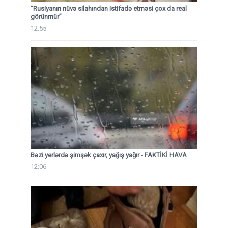
“Rusiyanın nüvə silahından istifadə etməsi çox da real
görünmür”
12:55
Bəzi yerlərdə şimşək çaxır, yağış yağır - FAKTİKİ HAVA
12:06