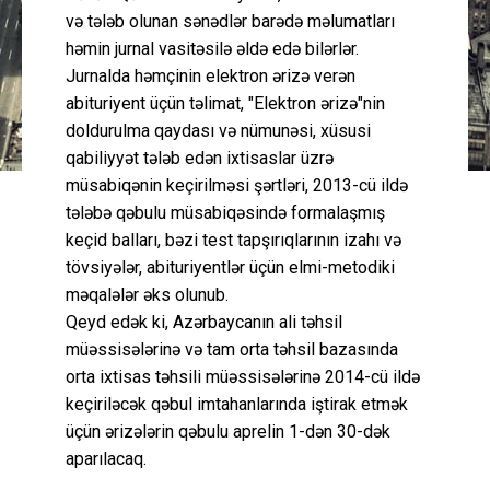
və tələb olunan sənədlər barədə məlumatları
həmin jurnal vasitəsilə əldə edə bilərlər.
Jurnalda həmçinin elektron ərizə verən
abituriyent üçün təlimat, "Elektron ərizə"nin
doldurulma qaydası və nümunəsi, xüsusi
qabiliyyət tələb edən ixtisaslar üzrə
müsabiqənin keçirilməsi şərtləri, 2013-cü ildə
tələbə qəbulu müsabiqəsində formalaşmış
keçid balları, bəzi test tapşırıqlarının izahı və
tövsiyələr, abituriyentlər üçün elmi-metodiki
məqalələr əks olunub.
Qeyd edək ki, Azərbaycanın ali təhsil
müəssisələrinə və tam orta təhsil bazasında
orta ixtisas təhsili müəssisələrinə 2014-cü ildə
keçiriləcək qəbul imtahanlarında iştirak etmək
üçün ərizələrin qəbulu aprelin 1-dən 30-dək
aparılacaq.