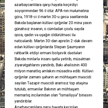
azərbaycanlılara qarşı həyata keçirdiyi
soyqırımından 96 il ötür. APA-nın məlumatına
görə, 1918-ci il martın 30-u gecə saatlarında
Bakıda başlanan kütləvi qırğınlar 20 minə yaxın
günahsız insanın, o cümlədən çoxlu sayda
qoca, qadın və uşağın öldürülməsi ilə
nəticələnib. Martın 30-dan aprelin 2-dək davam
edən kütləvi qırğınlarda Stepan Şaumyanın
rəhbərlik etdiyi erməni bolşevik dəstələri
Bakıda minlərlə insanı qətlə yetirib, müsəlman
ziyarətgahlarını yandırıb, Bakı əhalisinin 400
milyon manatlıq əmlakını müsadirə edib. Kütləvi
qırğınlar zamanı şəhərin ən möhtəşəm məscidi
sayılan Təzəpir məscidi aramsız top atəşinə
tutulub, ermənilər Bakının ən möhtəşəm
memarlıq incilərindən olan "İsmailiyyə" binasını
yandırıblar.
Azərbaycanlılara qarşı həyata keçirilən