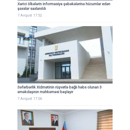
Xarici ölkələrin informasiya şəbəkələrinə hücumlar edən
şəxslər saxlanıldı
7 Avqust 17:52
Səfərbərlik Xidmətinin rüşvətlə bağlı həbs olunan 3
əməkdaşının məhkəməsi başlayır
7 Avqust 17:06