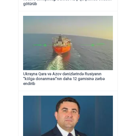
götürüb
Ukrayna Qara və Azov dənizlərində Rusiyanın
“kölgə donanması”nın daha 12 gəmisinə zərbə
endirib