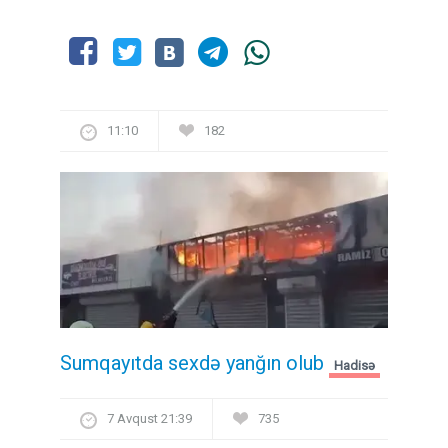
11:10
182
Sumqayıtda sexdə yanğın olub
Hadisə
7 Avqust 21:39
735