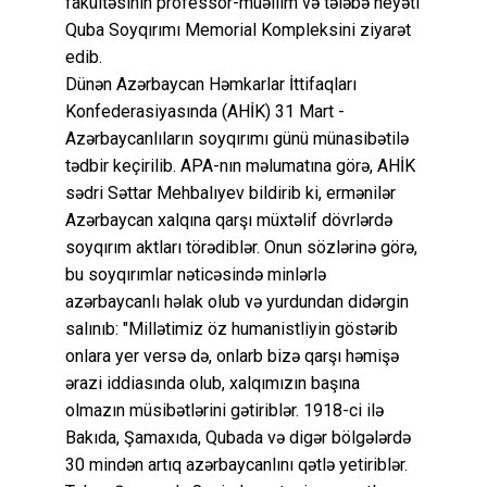
fakültəsinin professor-müəllim və tələbə heyəti
Quba Soyqırımı Memorial Kompleksini ziyarət
edib.
Dünən Azərbaycan Həmkarlar İttifaqları
Konfederasiyasında (AHİK) 31 Mart -
Azərbaycanlıların soyqırımı günü münasibətilə
tədbir keçirilib. APA-nın məlumatına görə, AHİK
sədri Səttar Mehbalıyev bildirib ki, ermənilər
Azərbaycan xalqına qarşı müxtəlif dövrlərdə
soyqırım aktları törədiblər. Onun sözlərinə görə,
bu soyqırımlar nəticəsində minlərlə
azərbaycanlı həlak olub və yurdundan didərgin
salınıb: "Millətimiz öz humanistliyin göstərib
onlara yer versə də, onlarb bizə qarşı həmişə
ərazi iddiasında olub, xalqımızın başına
olmazın müsibətlərini gətiriblər. 1918-ci ilə
Bakıda, Şamaxıda, Qubada və digər bölgələrdə
30 mindən artıq azərbaycanlını qətlə yetiriblər.