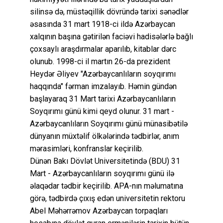
silinsə də, müstəqillik dövründə tarixi sənədlər
əsasında 31 mart 1918-ci ildə Azərbaycan
xalqının başına gətirilən faciəvi hadisələrlə bağlı
çoxsaylı araşdırmalar aparılıb, kitablar dərc
olunub. 1998-ci il martın 26-da prezident
Heydər Əliyev "Azərbaycanlıların soyqırımı
haqqında" fərman imzalayıb. Həmin gündən
başlayaraq 31 Mart tarixi Azərbaycanlıların
Soyqırımı günü kimi qeyd olunur. 31 mart -
Azərbaycanlıların Soyqırımı günü münasibətilə
dünyanın müxtəlif ölkələrində tədbirlər, anım
mərasimləri, konfranslar keçirilib.
Dünən Bakı Dövlət Universitetində (BDU) 31
Mart - Azərbaycanlıların soyqırımı günü ilə
əlaqədar tədbir keçirilib. APA-nın məlumatına
görə, tədbirdə çıxış edən universitetin rektoru
Abel Məhərrəmov Azərbaycan torpaqları