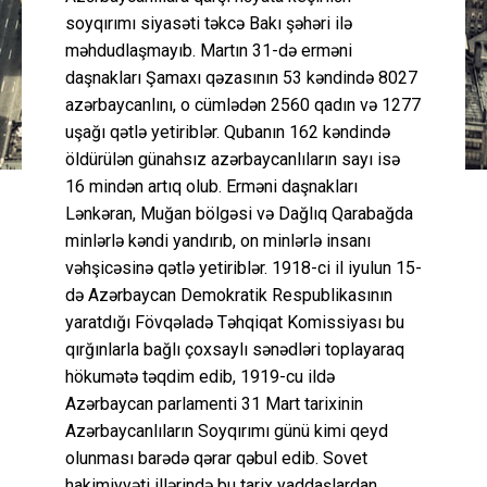
soyqırımı siyasəti təkcə Bakı şəhəri ilə
məhdudlaşmayıb. Martın 31-də erməni
daşnakları Şamaxı qəzasının 53 kəndində 8027
azərbaycanlını, o cümlədən 2560 qadın və 1277
uşağı qətlə yetiriblər. Qubanın 162 kəndində
öldürülən günahsız azərbaycanlıların sayı isə
16 mindən artıq olub. Erməni daşnakları
Lənkəran, Muğan bölgəsi və Dağlıq Qarabağda
minlərlə kəndi yandırıb, on minlərlə insanı
vəhşicəsinə qətlə yetiriblər. 1918-ci il iyulun 15-
də Azərbaycan Demokratik Respublikasının
yaratdığı Fövqəladə Təhqiqat Komissiyası bu
qırğınlarla bağlı çoxsaylı sənədləri toplayaraq
hökumətə təqdim edib, 1919-cu ildə
Azərbaycan parlamenti 31 Mart tarixinin
Azərbaycanlıların Soyqırımı günü kimi qeyd
olunması barədə qərar qəbul edib. Sovet
hakimiyyəti illərində bu tarix yaddaşlardan