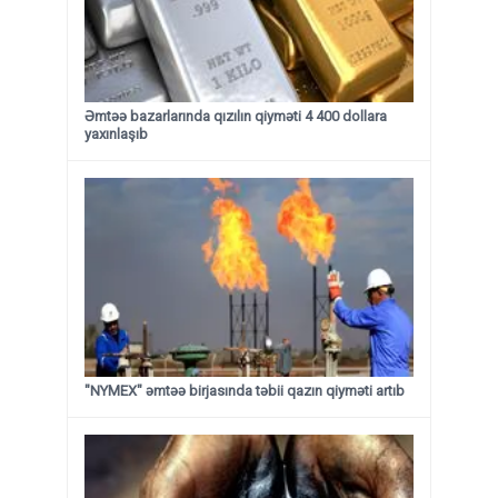
Əmtəə bazarlarında qızılın qiyməti 4 400 dollara
yaxınlaşıb
"NYMEX" əmtəə birjasında təbii qazın qiyməti artıb