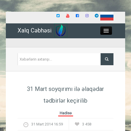
Xalq Cəbhəsi
Close
Siyasət
31 Mart soyqırımı ilə əlaqədar
İqtisadiyyat
tədbirlər keçirilib
Dünya
Hadisə
Hadisə
31 Mart 2014 16:59
3 458