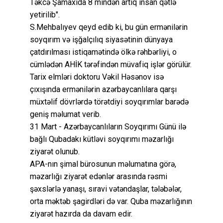
Təkcə Şamaxıda 8 mindən artıq insan qətlə
yetirilib".
S.Mehbalıyev qeyd edib ki, bu gün ermənilərin
soyqırım və işğalçılıq siyasətinin dünyaya
çatdırılması istiqamətində ölkə rəhbərliyi, o
cümlədən AHİK tərəfindən müvafiq işlər görülür.
Tarix elmləri doktoru Vəkil Həsənov isə
çıxışında ermənilərin azərbaycanlılara qarşı
müxtəlif dövrlərdə törətdiyi soyqırımlar barədə
geniş məlumat verib.
31 Mart - Azərbaycanlıların Soyqırımı Günü ilə
bağlı Qubadakı kütləvi soyqırımı məzarlığı
ziyarət olunub.
APA-nın şimal bürosunun məlumatına görə,
məzarlığı ziyarət edənlər arasında rəsmi
şəxslərlə yanaşı, sıravi vətəndaşlar, tələbələr,
orta məktəb şagirdləri də var. Quba məzarlığının
ziyarət hazırda da davam edir.