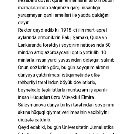
hesabına dövlət quran ermənilərin tarixin bütün
mərhələlərində xalqımıza qarşı insanlığa
yaraşmayan qanlı əməlləri ilə yadda qaldığını
deyib.
Rektor qeyd edib ki, 1918-ci ilin mart-aprel
aylarında ermənilərin Bakı, Şamaxı, Quba və
Lənkəranda törətdiyi soyqırım nəticəsində 50
mindən artıq azərbaycanlı qətlə yetirilib, 10
minlərlə insan yurd-yuvasından didərgin salınıb.
Onun sözlərinə görə, bu gün soyqırım aktının
dünyaya çatdırılması istiqamətində ölkə
rəhbərliyi tərəfindən böyük dövlətlərlə,
beynəlxalq təşkilatlarla müntəzəm iş aparılır.
İnsan Hüquqları üzrə Müvəkkil Elmira
Süleymanova dünya birliyi tərəfindən soyqırımı
aktına hüquqi qiymət verilməsinin vacibliyini
diqqətə çatdırıb.
Qeyd edək ki, bu gün Universitetin Jurnalistika