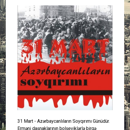
Güney Azərbaycan
Mədəniyyət
Müsahibə
İdman
Layihə
Gündəm
Cəmiyyət
Peşə etikası
31 Mart - Azərbaycanlıların Soyqırımı Günüdür.
Əlaqə
Erməni daşnaklarının bolşeviklərlə birgə