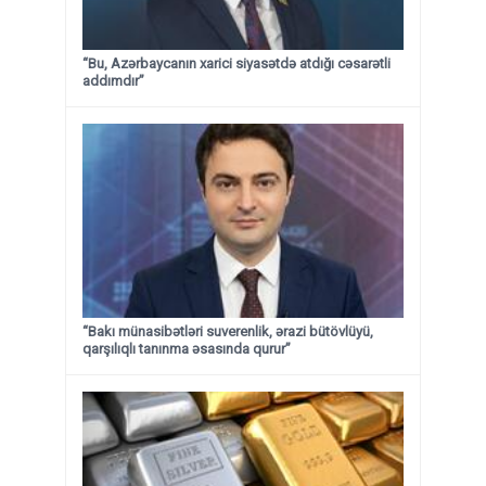
“Bu, Azərbaycanın xarici siyasətdə atdığı cəsarətli
addımdır”
“Bakı münasibətləri suverenlik, ərazi bütövlüyü,
qarşılıqlı tanınma əsasında qurur”