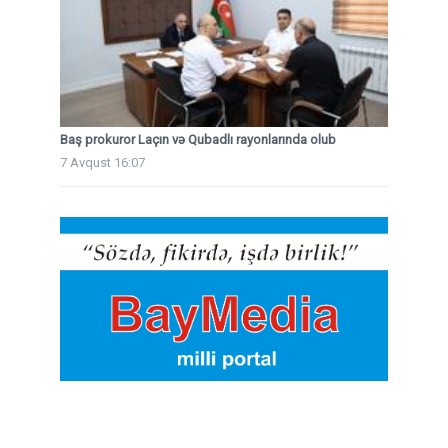
Baş prokuror Laçın və Qubadlı rayonlarında olub
7 Avqust 16:07