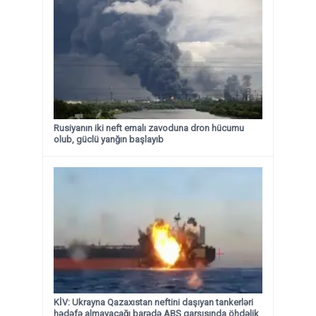
Rusiyanın iki neft emalı zavoduna dron hücumu
olub, güclü yanğın başlayıb
KİV: Ukrayna Qazaxıstan neftini daşıyan tankerləri
hədəfə almayacağı barədə ABŞ qarşısında öhdəlik