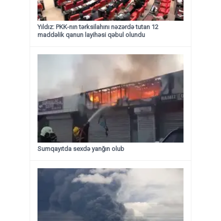
Yıldız: PKK-nın tərksilahını nəzərdə tutan 12
maddəlik qanun layihəsi qəbul olundu ​​​​​​​
Sumqayıtda sexdə yanğın olub