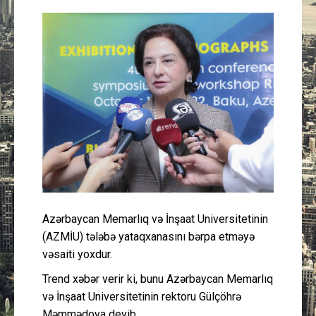
Güney Azərbaycan
Mədəniyyət
Müsahibə
İdman
Layihə
Gündəm
Azərbaycan Memarlıq və İnşaat Universitetinin
Cəmiyyət
(AZMİU) tələbə yataqxanasını bərpa etməyə
vəsaiti yoxdur.
Peşə etikası
Trend xəbər verir ki, bunu Azərbaycan Memarlıq
və İnşaat Universitetinin rektoru Gülçöhrə
Əlaqə
Məmmədova deyib.