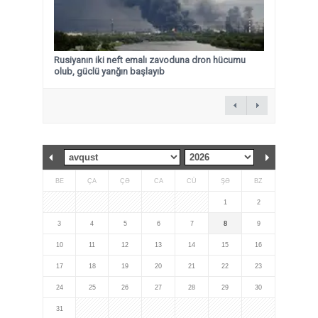
Rusiyanın iki neft emalı zavoduna dron hücumu
olub, güclü yanğın başlayıb
BE
ÇA
ÇƏ
CA
CÜ
ŞƏ
BZ
1
2
3
4
5
6
7
8
9
10
11
12
13
14
15
16
17
18
19
20
21
22
23
24
25
26
27
28
29
30
31