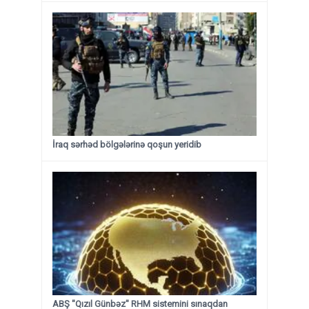
İraq sərhəd bölgələrinə qoşun yeridib
ABŞ "Qızıl Günbəz" RHM sistemini sınaqdan