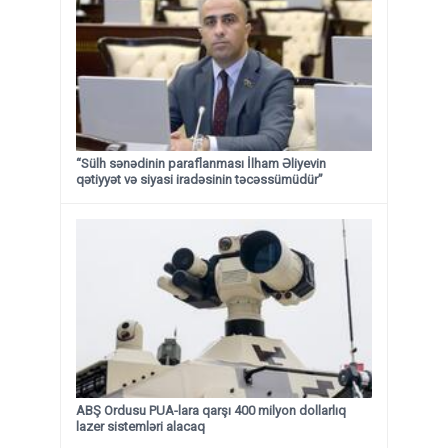
“Sülh sənədinin paraflanması İlham Əliyevin
qətiyyət və siyasi iradəsinin təcəssümüdür”
ABŞ Ordusu PUA-lara qarşı 400 milyon dollarlıq
lazer sistemləri alacaq