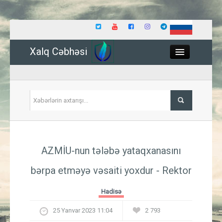
Xalq Cəbhəsi
Close
Siyasət
AZMİU-nun tələbə yataqxanasını
İqtisadiyyat
bərpa etməyə vəsaiti yoxdur - Rektor
Dünya
Hadisə
Hadisə
25 Yanvar 2023 11:04
2 793