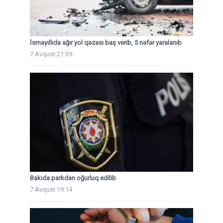
İsmayıllıda ağır yol qəzası baş verib, 5 nəfər yaralanıb
7 Avqust 21:39
Bakıda parkdan oğurluq edilib
7 Avqust 19:14