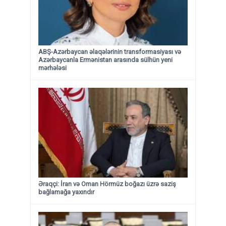
ABŞ-Azərbaycan əlaqələrinin transformasiyası və
Azərbaycanla Ermənistan arasında sülhün yeni
mərhələsi
Əraqçi: İran və Oman Hörmüz boğazı üzrə saziş
bağlamağa yaxındır