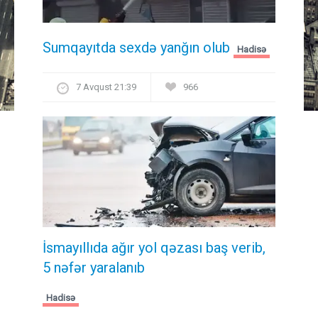
Sumqayıtda sexdə yanğın olub
Hadisə
7 Avqust 21:39
966
İsmayıllıda ağır yol qəzası baş verib,
5 nəfər yaralanıb
Hadisə