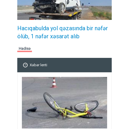
Hacıqabulda yol qəzasında bir nəfər
ölüb, 1 nəfər xəsarət alıb
Hadisə
Xəbər lenti