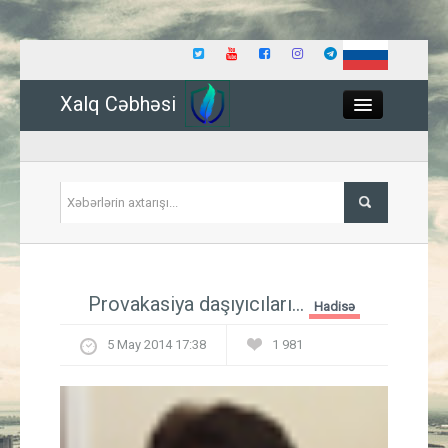
Xalq Cəbhəsi
Close
Siyasət
Provakasiya daşıyıcıları...
Hadisə
İqtisadiyyat
5 May 2014 17:38
1 981
Dünya
Hadisə