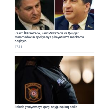
Rasim İldırımzadə, Zaur Mirzəzadə və Qoşqar
Məmmədovun apellyasiya şikayəti üzrə məhkəmə
başlayıb
17:31
Bakıda yeniyetməyə qarşı soyğunçuluq edilib