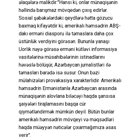
əlaqələrə malikdir:"Hansı ki, onlar münaqişənin
həllində barışmaz mövqedən çıxış edirlər.
Sosial şəbəkələrdəki qeydlərə hətta gözucu
baxmaq kifayətdir ki, amerikalı həmsədrin ABŞ-
dakı erməni diasporu ilə təmaslara daha çox
üstünlük verdiyini görəsən. Bununla yanaşı
Uorlik nəyə görəsə erməni kütləvi informasiya
vasitələrinə müsahibələrinin istinadlarını
həvəslə bölüşür, Azərbaycan jurnalistləri ilə
təmasları barədə isə susur. Onun bəzi
mülahizələri provakasiya xarakterlidir. Amerikalı
həmsədrin Ermənistanla Azərbaycan arasında
münaqişənin alovlana biləcəyi haqda şansısa
şaiyələri tirajlamasını başqa cür
qiymətləndirmək mümkün deyil. Bütün bunlar
amerikalı həmsədrin mövqeyi və məqsədləri
haqda müəyyən nəticələr çıxarmağımıza əsas
verir".