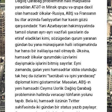
Dağlıq Qarabağ probleminin həlli məqsədilə
yaradılan ATƏT-in Minsk qrupu və qrupa daxil
olan həmsədr ölkələr-Rusiya, ABŞ və Fransanın
bu illər ərzində fəaliyyətləri hər kəsin gözü
qarşısındadır. Yəni Azərbaycan hakimiyyətində
təmsil olunan ayrı-ayrı vəzifəli şəxslərin də
etiraf elədikləri kimi, sözügedən qurum yaranan
gündən bu yana münaqişənin həlli istiqamətində
hər hansı bir irəliləyişə nail olmayıb. Əksinə,
həmsədr ölkələr qurumdakı üzvlərini
dəyişməklə işlərini bitmiş sayırlar. Eyni
zamanda, gələn yeni həmsədrlər iddia olunduğu
tək heç də özlərini "təcrübəli və işini yarıdacaq"
diplomat kimi göstərmirlər. Məsələn, ABŞ-ın
yeni həmsədri Ceyms Uorlik Dağlıq Qarabağ
probleminin həllində verəcəyi töhfənin yolunu
tapıb. Belə ki, həmsədr özünün Tvitter
səhifəsində iki gündən bir status yazıb paylaşır.