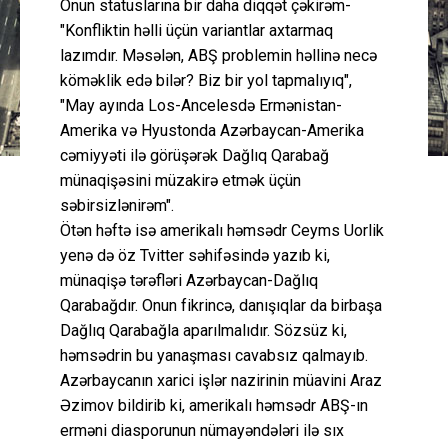
Onun statuslarına bir daha diqqət çəkirəm-
"Konfliktin həlli üçün variantlar axtarmaq
lazımdır. Məsələn, ABŞ problemin həllinə necə
köməklik edə bilər? Biz bir yol tapmalıyıq",
"May ayında Los-Ancelesdə Ermənistan-
Amerika və Hyustonda Azərbaycan-Amerika
cəmiyyəti ilə görüşərək Dağlıq Qarabağ
münaqişəsini müzakirə etmək üçün
səbirsizlənirəm".
Ötən həftə isə amerikalı həmsədr Ceyms Uorlik
yenə də öz Tvitter səhifəsində yazıb ki,
münaqişə tərəfləri Azərbaycan-Dağlıq
Qarabağdır. Onun fikrincə, danışıqlar da birbaşa
Dağlıq Qarabağla aparılmalıdır. Sözsüz ki,
həmsədrin bu yanaşması cavabsız qalmayıb.
Azərbaycanın xarici işlər nazirinin müavini Araz
Əzimov bildirib ki, amerikalı həmsədr ABŞ-ın
erməni diasporunun nümayəndələri ilə sıx