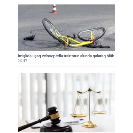
İmişlidə uşaq velosepedlə traktorun altında qalaraq ölüb
20:47