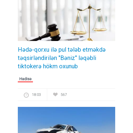
Hədə-qorxu ilə pul tələb etməkdə
təqsirləndirilən "Bəniz" ləqəbli
tiktokerə hökm oxunub
Hadisə
18:03
567