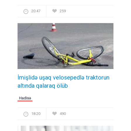
20:47
259
İmişlidə uşaq velosepedlə traktorun
altında qalaraq ölüb
Hadisə
18:20
490