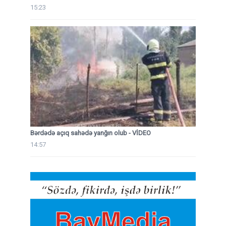
15:23
Bərdədə açıq sahədə yanğın olub - VİDEO
14:57