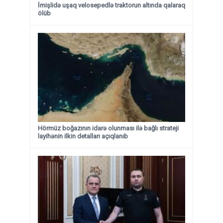
İmişlidə uşaq velosepedlə traktorun altında qalaraq
ölüb
Hörmüz boğazının idarə olunması ilə bağlı strateji
layihənin ilkin detalları açıqlanıb