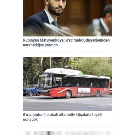
Rubinyan Matviyenkoya ixrac məhdudiyyətlərindən
narahatlığını çatdırıb
6 marşrutun hərəkəti alternativ küçələrlə təşkil
ediləcək