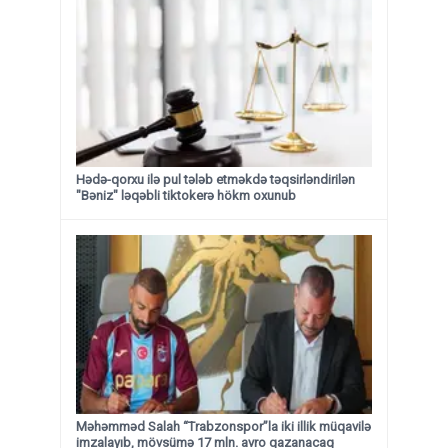
Hədə-qorxu ilə pul tələb etməkdə təqsirləndirilən
"Bəniz" ləqəbli tiktokerə hökm oxunub
Məhəmməd Salah “Trabzonspor”la iki illik müqavilə
imzalayıb, mövsümə 17 mln. avro qazanacaq