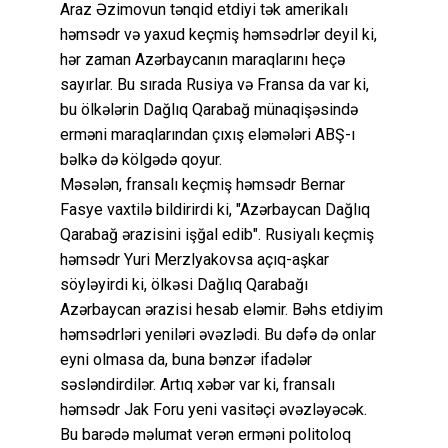
Araz Əzimovun tənqid etdiyi tək amerikalı
həmsədr və yaxud keçmiş həmsədrlər deyil ki,
hər zaman Azərbaycanın maraqlarını heçə
sayırlar. Bu sırada Rusiya və Fransa da var ki,
bu ölkələrin Dağlıq Qarabağ münaqişəsində
erməni maraqlarından çıxış eləmələri ABŞ-ı
bəlkə də kölgədə qoyur.
Məsələn, fransalı keçmiş həmsədr Bernar
Fasye vaxtilə bildirirdi ki, "Azərbaycan Dağlıq
Qarabağ ərazisini işğal edib". Rusiyalı keçmiş
həmsədr Yuri Merzlyakovsa açıq-aşkar
söyləyirdi ki, ölkəsi Dağlıq Qarabağı
Azərbaycan ərazisi hesab eləmir. Bəhs etdiyim
həmsədrləri yeniləri əvəzlədi. Bu dəfə də onlar
eyni olmasa da, buna bənzər ifadələr
səsləndirdilər. Artıq xəbər var ki, fransalı
həmsədr Jak Foru yeni vasitəçi əvəzləyəcək.
Bu barədə məlumat verən erməni politoloq