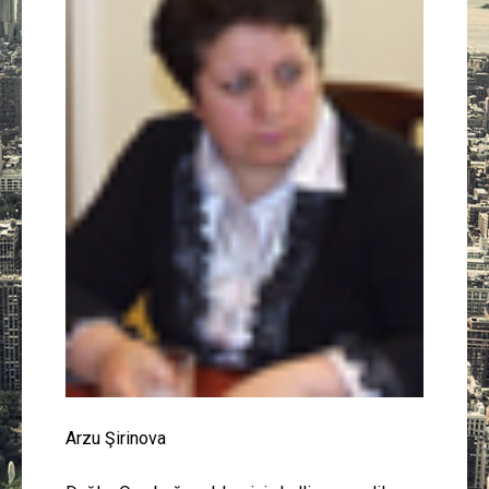
Güney Azərbaycan
Mədəniyyət
Müsahibə
İdman
Layihə
Gündəm
Cəmiyyət
Peşə etikası
Arzu Şirinova
Əlaqə