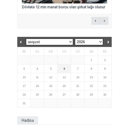
Dövlətə 12 min manat borcu olan şirkət ləğv olunur
BE
ÇA
ÇƏ
CA
CÜ
ŞƏ
BZ
1
2
3
4
5
6
7
8
9
10
11
12
13
14
15
16
17
18
19
20
21
22
23
24
25
26
27
28
29
30
31
Hadisə