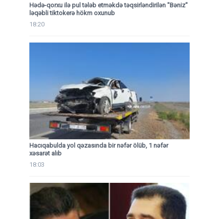
Hədə-qorxu ilə pul tələb etməkdə təqsirləndirilən "Bəniz"
ləqəbli tiktokerə hökm oxunub
18:20
Hacıqabulda yol qəzasında bir nəfər ölüb, 1 nəfər
xəsarət alıb
18:03