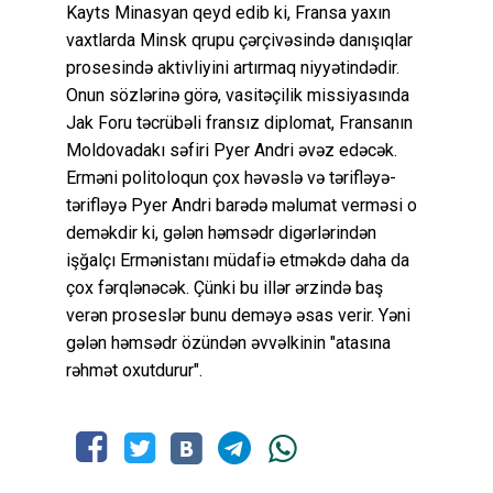
Kayts Minasyan qeyd edib ki, Fransa yaxın
vaxtlarda Minsk qrupu çərçivəsində danışıqlar
prosesində aktivliyini artırmaq niyyətindədir.
Onun sözlərinə görə, vasitəçilik missiyasında
Jak Foru təcrübəli fransız diplomat, Fransanın
Moldovadakı səfiri Pyer Andri əvəz edəcək.
Erməni politoloqun çox həvəslə və tərifləyə-
tərifləyə Pyer Andri barədə məlumat verməsi o
deməkdir ki, gələn həmsədr digərlərindən
işğalçı Ermənistanı müdafiə etməkdə daha da
çox fərqlənəcək. Çünki bu illər ərzində baş
verən proseslər bunu deməyə əsas verir. Yəni
gələn həmsədr özündən əvvəlkinin "atasına
rəhmət oxutdurur".