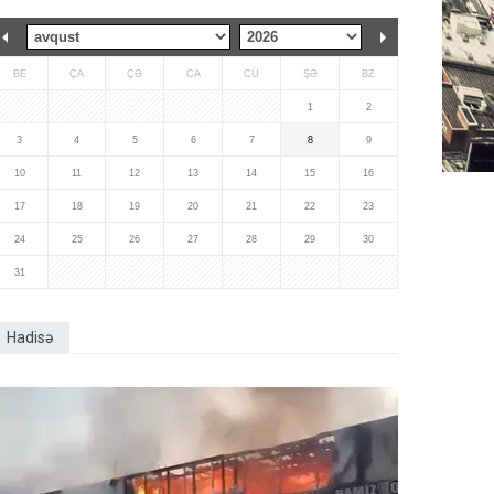
BE
ÇA
ÇƏ
CA
CÜ
ŞƏ
BZ
1
2
3
4
5
6
7
8
9
10
11
12
13
14
15
16
17
18
19
20
21
22
23
24
25
26
27
28
29
30
31
Hadisə