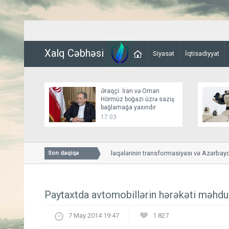
Xalq Cəbhəsi
Siyasət
İqtisadiyyat
Əraqçi: İran və Oman
Hörmüz boğazı üzrə saziş
bağlamağa yaxındır
17:03
ABŞ-Azərbaycan əlaqələrinin transformasiyası və Azərbaycanl
Son dəqiqə
yeni mərhələsi
Paytaxtda avtomobillərin hərəkəti məhdu
7 May 2014 19:47
1 827