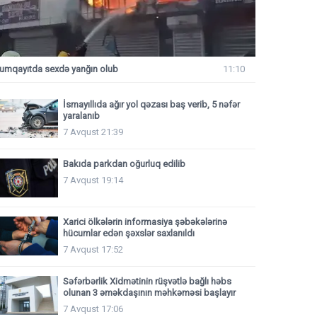
umqayıtda sexdə yanğın olub
11:10
İsmayıllıda ağır yol qəzası baş verib, 5 nəfər
yaralanıb
7 Avqust 21:39
Bakıda parkdan oğurluq edilib
7 Avqust 19:14
Xarici ölkələrin informasiya şəbəkələrinə
hücumlar edən şəxslər saxlanıldı
7 Avqust 17:52
Səfərbərlik Xidmətinin rüşvətlə bağlı həbs
olunan 3 əməkdaşının məhkəməsi başlayır
7 Avqust 17:06