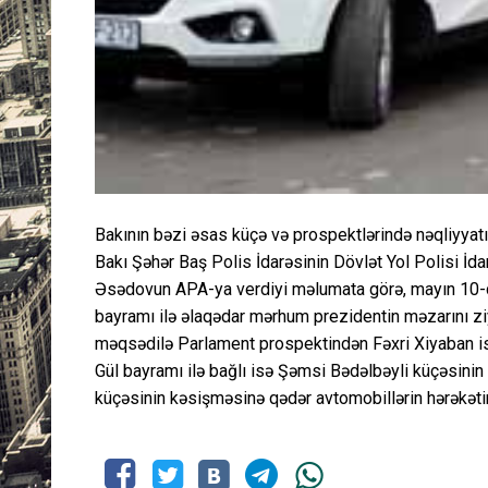
Bakının bəzi əsas küçə və prospektlərində nəqliyyatı
Bakı Şəhər Baş Polis İdarəsinin Dövlət Yol Polisi İdar
Əsədovun APA-ya verdiyi məlumata görə, mayın 10-d
bayramı ilə əlaqədar mərhum prezidentin məzarını ziya
məqsədilə Parlament prospektindən Fəxri Xiyaban ist
Gül bayramı ilə bağlı isə Şəmsi Bədəlbəyli küçəsini
küçəsinin kəsişməsinə qədər avtomobillərin hərəkət