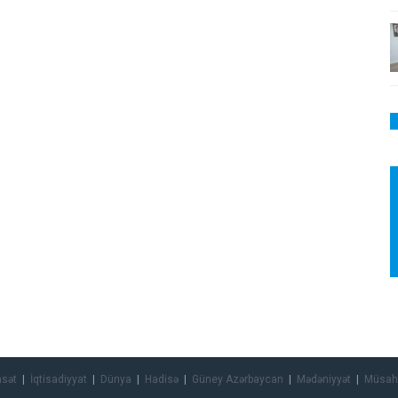
asət
İqtisadiyyat
Dünya
Hadisə
Güney Azərbaycan
Mədəniyyət
Müsah