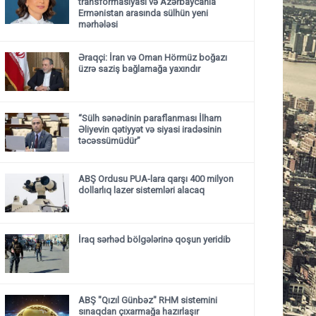
transformasiyası və Azərbaycanla
Ermənistan arasında sülhün yeni
mərhələsi
Əraqçi: İran və Oman Hörmüz boğazı
üzrə saziş bağlamağa yaxındır
“Sülh sənədinin paraflanması İlham
Əliyevin qətiyyət və siyasi iradəsinin
təcəssümüdür”
ABŞ Ordusu PUA-lara qarşı 400 milyon
dollarlıq lazer sistemləri alacaq
İraq sərhəd bölgələrinə qoşun yeridib
ABŞ "Qızıl Günbəz" RHM sistemini
sınaqdan çıxarmağa hazırlaşır