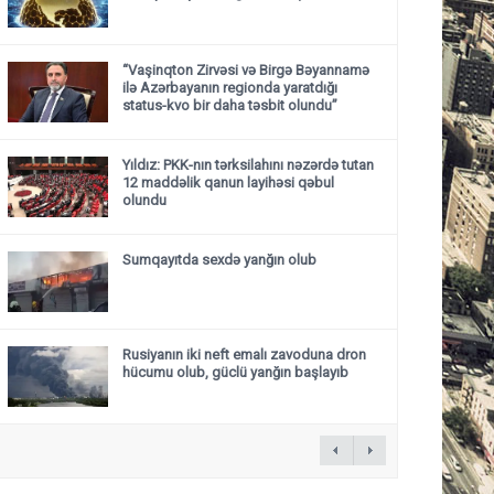
“Vaşinqton Zirvəsi və Birgə Bəyannamə
ilə Azərbayanın regionda yaratdığı
status-kvo bir daha təsbit olundu”
Yıldız: PKK-nın tərksilahını nəzərdə tutan
12 maddəlik qanun layihəsi qəbul
olundu ​​​​​​​
Sumqayıtda sexdə yanğın olub
Rusiyanın iki neft emalı zavoduna dron
hücumu olub, güclü yanğın başlayıb