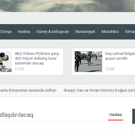
Dünya
Hadisə
Güney Azərbaycan
Mədəniyyət
Müsahibə
İdma
ABŞ Ordusu PUA-lara qarşı
İraq sərhəd bölgəl
400 milyon dollarlıq lazer
qoşun yeridib
sistemləri alacaq
13:03
13:00
a Ermənistan arasında sülhün
Əraqçi: İran və Oman Hörmüz boğazı üzrə sa
dlaşdırılacaq
Hadisə