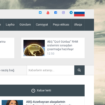
n
Layihə
Gündəm
Cəmiyyət
Peşə etikası
Əlaqə
ərinə
ABŞ "Qızıl Günbəz" RHM
sistemini sınaqdan
çıxarmağa hazırlaşır
12:50
ziş bağlamağa yaxındır
“Sülh sənədinin paraflanmas
Xəbər lenti
ABŞ-Azərbaycan əlaqələrinin