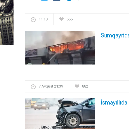
11:10
665
Sumqayıtda
7 Avqust 21:39
882
İsmayıllıda