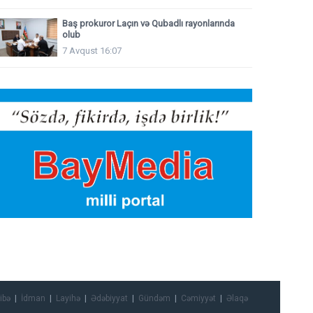
Baş prokuror Laçın və Qubadlı rayonlarında
olub
7 Avqust 16:07
ibə
İdman
Layihə
Ədəbiyyat
Gündəm
Cəmiyyət
Əlaqə