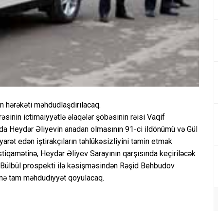
n hərəkəti məhdudlaşdırılacaq.
əsinin ictimaiyyətlə əlaqələr şöbəsinin rəisi Vaqif
a Heydər Əliyevin anadan olmasının 91-ci ildönümü və Gül
rət edən iştirakçıların təhlükəsizliyini təmin etmək
iqamətinə, Heydər Əliyev Sarayının qarşısında keçiriləcək
n Bülbül prospekti ilə kəsişməsindən Rəşid Behbudov
inə tam məhdudiyyət qoyulacaq.