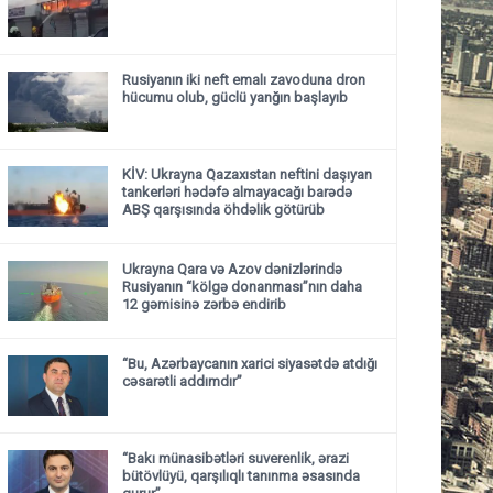
Rusiyanın iki neft emalı zavoduna dron
hücumu olub, güclü yanğın başlayıb
KİV: Ukrayna Qazaxıstan neftini daşıyan
tankerləri hədəfə almayacağı barədə
ABŞ qarşısında öhdəlik götürüb
Ukrayna Qara və Azov dənizlərində
Rusiyanın “kölgə donanması”nın daha
12 gəmisinə zərbə endirib
“Bu, Azərbaycanın xarici siyasətdə atdığı
cəsarətli addımdır”
“Bakı münasibətləri suverenlik, ərazi
bütövlüyü, qarşılıqlı tanınma əsasında