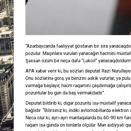
“Azərbaycanda fəaliyyət göstərən bir sıra yanacaqdo
pozulur. Maşınlara vurulan yanacağın həcmini müxtəlif 
Şəxsən özüm bir neçə dəfə “Lukoil” yanacaqdoldurm
APA xəbər verir ki, bu sözləri deputat Razi Nurullaye
Onu sözlərinə görə, ya benzini əskik vururlar, ya pulu
vurmağa başlayır, həcm rəqəmini çaşdırmağa çalışırlar
pozuntular bu gün də baş verməkdədir”.
Deputat bildirib ki, digər pozuntu isə müxtəlif yana
bağlıdır: “Bilirsiniz ki, indiki avtomobillərdə elektr
Necə olur ki, ayrı-ayrı məntəqələrdə bu 60-90 km fərq
rəqəm isə gündə on tonlarla ölçülür. Mən aidiyyəti 