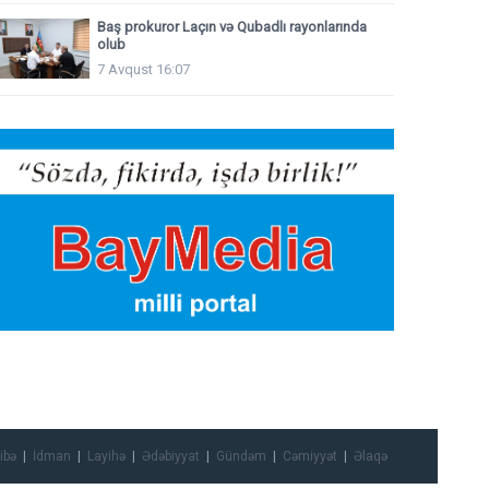
Baş prokuror Laçın və Qubadlı rayonlarında
olub
7 Avqust 16:07
ibə
İdman
Layihə
Ədəbiyyat
Gündəm
Cəmiyyət
Əlaqə