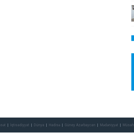
asət
İqtisadiyyat
Dünya
Hadisə
Güney Azərbaycan
Mədəniyyət
Müsah