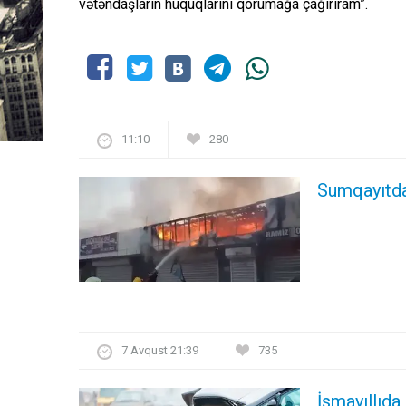
vətəndaşların hüquqlarını qorumağa çağırıram”.
11:10
280
Sumqayıtda
7 Avqust 21:39
735
İsmayıllıda