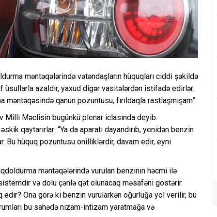
ldurma məntəqələrində vətəndaşların hüquqları ciddi şəkildə
üsullarla azaldır, yaxud digər vasitələrdən istifadə edirlər.
a məntəqəsində qanun pozuntusu, fırıldaqla rastlaşmışam”.
v Milli Məclisin bugünkü plenar iclasında deyib.
 əskik qaytarırlar: “Ya da aparatı dayandırıb, yenidən benzin
. Bu hüquq pozuntusu onilliklərdir, davam edir, eyni
caqdoldurma məntəqələrində vurulan benzinin həcmi ilə
on sistemdir və dolu çənlə qət olunacaq məsafəni göstərir.
 edir? Ona görə ki benzin vurularkən oğurluğa yol verilir, bu
qurumları bu sahədə nizam-intizam yaratmağa və