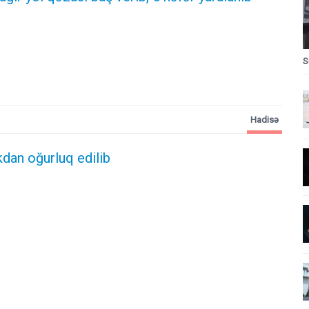
S
Hadisə
kdan oğurluq edilib