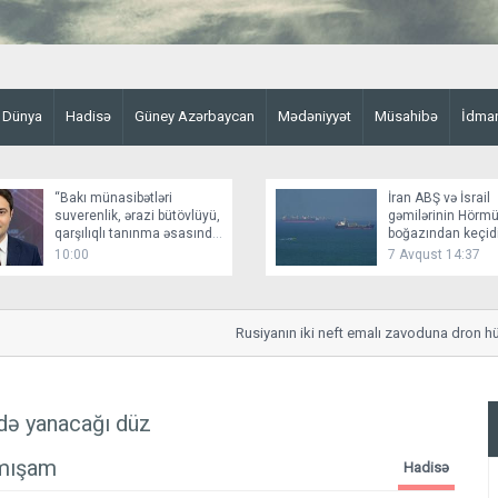
Dünya
Hadisə
Güney Azərbaycan
Mədəniyyət
Müsahibə
İdma
“Bakı münasibətləri
İran ABŞ və İsrail
suverenlik, ərazi bütövlüyü,
gəmilərinin Hörm
qarşılıqlı tanınma əsasında
boğazından keçid
qurur”
bağlayır
10:00
7 Avqust 14:37
Rusiyanın iki neft emalı zavoduna dron hücu
də yanacağı düz
şmışam
Hadisə