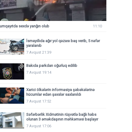
umqayıtda sexdə yanğın olub
11:10
İsmayıllıda ağır yol qəzası baş verib, 5 nəfər
yaralanıb
7 Avqust 21:39
Bakıda parkdan oğurluq edilib
7 Avqust 19:14
Xarici ölkələrin informasiya şəbəkələrinə
hücumlar edən şəxslər saxlanıldı
7 Avqust 17:52
Səfərbərlik Xidmətinin rüşvətlə bağlı həbs
olunan 3 əməkdaşının məhkəməsi başlayır
7 Avqust 17:06