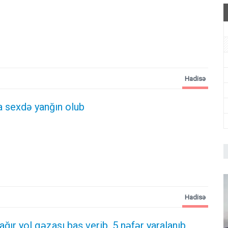
Hadisə
 sexdə yanğın olub
Hadisə
 ağır yol qəzası baş verib, 5 nəfər yaralanıb