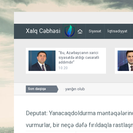
Xalq Cəbhəsi
Siyasət
İqtisadiyyat
“Bu, Azərbaycanın xarici
siyasətdə atdığı cəsarətli
addımdır”
10:20
Sumqayıtda sexdə yanğın olub
Son dəqiqə
Deputat: Yanacaqdoldurma məntəqələrin
vurmurlar, bir neçə dəfə fırıldaqla rastla