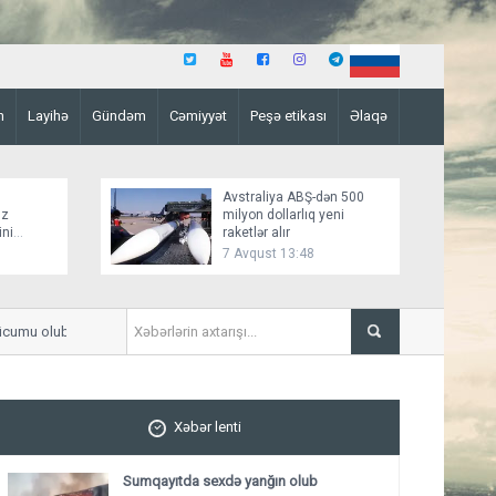
n
Layihə
Gündəm
Cəmiyyət
Peşə etikası
Əlaqə
Avstraliya ABŞ-dən 500
üz
milyon dollarlıq yeni
ini
raketlər alır
7 Avqust 13:48
mu olub, güclü yanğın başlayıb
KİV: Ukrayna Qazaxıstan ne
öhdəlik götürüb
Xəbər lenti
Sumqayıtda sexdə yanğın olub