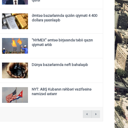
qurur”
Əmtəə bazarlarında qızılın qiyməti 4 400
dollara yaxınlaşıb
"NYMEX" əmtəə birjasında təbii qazın
qiyməti artıb
Dünya bazarlarında neft bahalaşıb
NYT: ABŞ Kubanın rəhbəri vəzifəsinə
namizəd axtarır