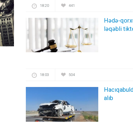
18:20
441
Hədə-qorxu 
ləqəbli ti
18:03
504
Hacıqabulda
alıb