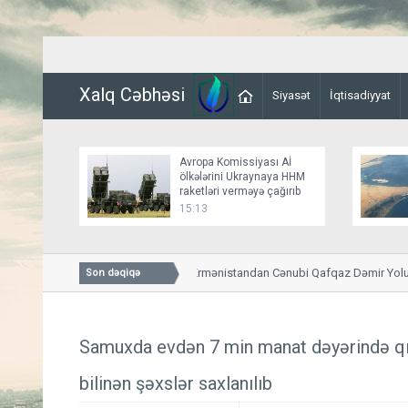
Xalq Cəbhəsi
Siyasət
İqtisadiyyat
Avropa Komissiyası Aİ
ölkələrini Ukraynaya HHM
raketləri verməyə çağırıb
15:13
Overçuk: Moskva Ermənistandan Cənubi Qafqaz Dəmir Yolunun k
Son dəqiqə
bildiriş almayıb
Samuxda evdən 7 min manat dəyərində qı
bilinən şəxslər saxlanılıb