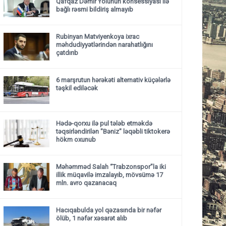
Qafqaz Dəmir Yolunun konsessiyası ilə
bağlı rəsmi bildiriş almayıb
Rubinyan Matviyenkoya ixrac
məhdudiyyətlərindən narahatlığını
çatdırıb
6 marşrutun hərəkəti alternativ küçələrlə
təşkil ediləcək
Hədə-qorxu ilə pul tələb etməkdə
təqsirləndirilən "Bəniz" ləqəbli tiktokerə
hökm oxunub
Məhəmməd Salah “Trabzonspor”la iki
illik müqavilə imzalayıb, mövsümə 17
mln. avro qazanacaq
Hacıqabulda yol qəzasında bir nəfər
ölüb, 1 nəfər xəsarət alıb