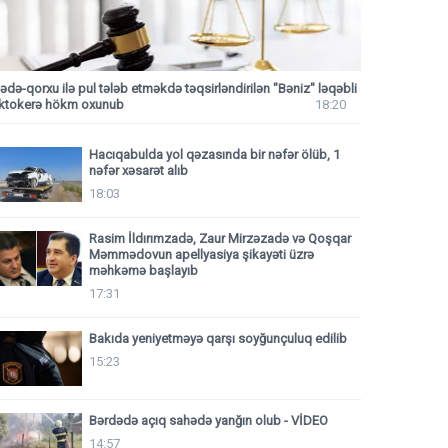
ədə-qorxu ilə pul tələb etməkdə təqsirləndirilən "Bəniz" ləqəbli
iktokerə hökm oxunub
18:20
Hacıqabulda yol qəzasında bir nəfər ölüb, 1
nəfər xəsarət alıb
18:03
Rasim İldırımzadə, Zaur Mirzəzadə və Qoşqar
Məmmədovun apellyasiya şikayəti üzrə
məhkəmə başlayıb
17:31
Bakıda yeniyetməyə qarşı soyğunçuluq edilib
15:23
Bərdədə açıq sahədə yanğın olub - VİDEO
14:57