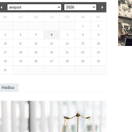
BE
ÇA
ÇƏ
CA
CÜ
ŞƏ
BZ
1
2
3
4
5
6
7
8
9
10
11
12
13
14
15
16
17
18
19
20
21
22
23
24
25
26
27
28
29
30
31
Hadisə