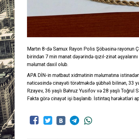
Martın 8-də Samux Rayon Polis Şöbəsinə rayonun Ço
birindən 7 min manat dəyərində qızıl-zinət əşyaların
məlumat daxil olub.
APA DİN-in mətbaut xidmətinin məlumatına istinadən xə
nəticəsində cinayəti törətməkdə şübhəli bilinən, 33 
Rzayev, 36 yaşlı Bəhruz Yusifov və 28 yaşlı Toğrul Sal
Fakta görə cinayət işi başlanıb. İstintaq hərəkətləri apa