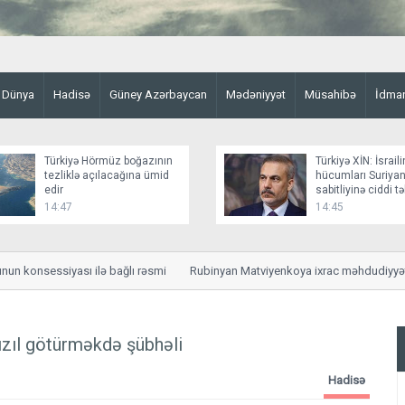
Dünya
Hadisə
Güney Azərbaycan
Mədəniyyət
Müsahibə
İdma
Türkiyə Hörmüz boğazının
Türkiyə XİN: İsraili
tezliklə açılacağına ümid
hücumları Suriyan
edir
sabitliyinə ciddi t
yaradır
14:47
14:45
onsessiyası ilə bağlı rəsmi
Rubinyan Matviyenkoya ixrac məhdudiyyətlərind
zıl götürməkdə şübhəli
Hadisə