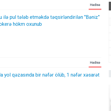
Hadisə
ilə pul tələb etməkdə təqsirləndirilən "Bəniz"
ktokerə hökm oxunub
Hadisə
 yol qəzasında bir nəfər ölüb, 1 nəfər xəsarət