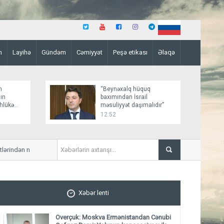
n
Layihə
Gündəm
Cəmiyyət
Peşə etikası
Əlaqə
n
“Beynəxalq hüquq
ın
baxımından İsrail
əhlükə
məsuliyyət daşımalıdır”
12:52
ən narahatlığını çatdırıb
6 marşrutun hərəkəti alternat
Xəbər lenti
Overçuk: Moskva Ermənistandan Cənubi