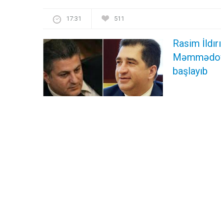
17:31
511
Rasim İldı
Məmmədovu
başlayıb