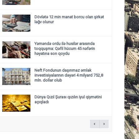
Dövlətə 12 min manat borcu olan şirkət
ləğv olunur
Yəməndə ordu ilə husilər arasında
toqquşma: Qəfil hücum 45 nəfərin
həyatına son qoydu
Neft Fondunun daşınmaz əmlak
investisiyalarının dəyəri 4 milyard 752,8
mln. dollar olub
Dünya Qızıl Şurası qızılın iyul qiymətini
açıqladı