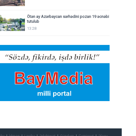
Ötən ay Azərbaycan sərhədini pozan 19 əcnəbi
tutulub
13:28
ibə
İdman
Layihə
Ədəbiyyat
Gündəm
Cəmiyyət
Əlaqə