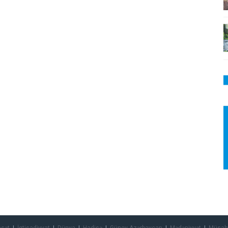
asət
İqtisadiyyat
Dünya
Hadisə
Güney Azərbaycan
Mədəniyyət
Müsah