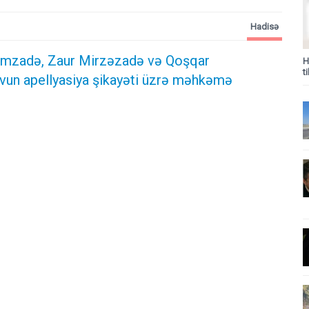
Hadisə
rımzadə, Zaur Mirzəzadə və Qoşqar
H
t
n apellyasiya şikayəti üzrə məhkəmə