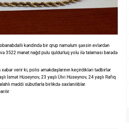
banabdallı kəndində bir qrup naməlum şəxsin evlərdən
ı və 3522 manat nağd pulu quldurluq yolu ilə talaması barədə
bər verir ki, polis əməkdaşlarının keçirdikləri tədbirlər
yaşlı İsmət Hüseynov, 23 yaşlı Ülvi Hüseynov, 24 yaşlı Rafiq
ahlı maddi sübutlarla birlikdə saxlanılıblar.
rılır.