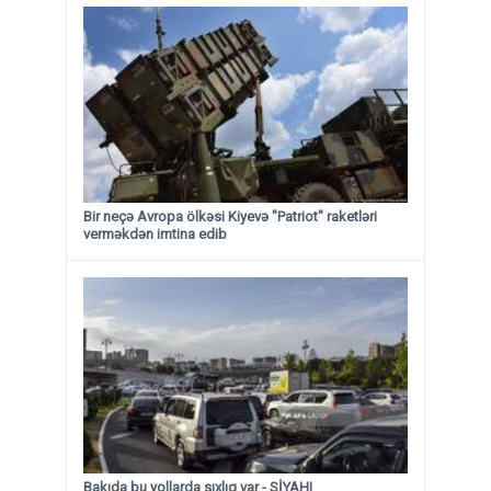
Bir neçə Avropa ölkəsi Kiyevə "Patriot" raketləri
verməkdən imtina edib
Bakıda bu yollarda sıxlıq var - SİYAHI