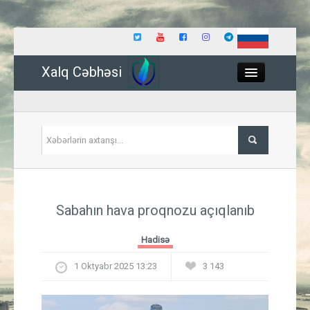
Xalq Cəbhəsi
Close
Siyasət
Sabahın hava proqnozu açıqlanıb
İqtisadiyyat
Hadisə
Dünya
1 Oktyabr 2025 13:23
3 143
Hadisə