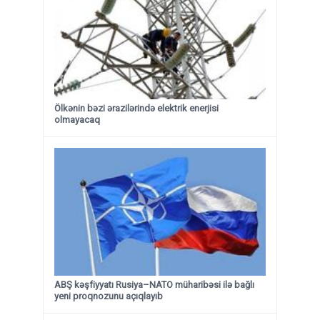
Ölkənin bəzi ərazilərində elektrik enerjisi
olmayacaq
ABŞ kəşfiyyatı Rusiya–NATO müharibəsi ilə bağlı
yeni proqnozunu açıqlayıb