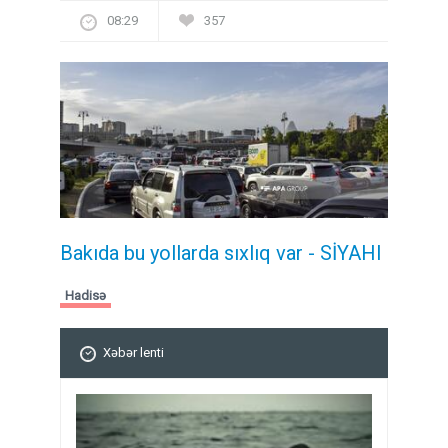
08:29
357
Bakıda bu yollarda sıxlıq var - SİYAHI
Hadisə
Xəbər lenti