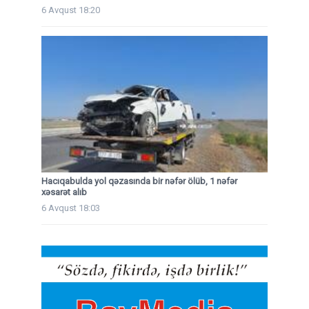
6 Avqust 18:20
Hacıqabulda yol qəzasında bir nəfər ölüb, 1 nəfər
xəsarət alıb
6 Avqust 18:03