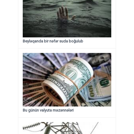
Beyləqanda bir nəfər suda boğulub
Bu günün valyuta məzənnələri