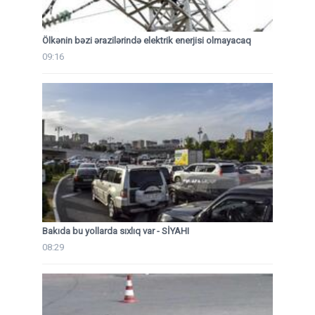
Ölkənin bəzi ərazilərində elektrik enerjisi olmayacaq
09:16
Bakıda bu yollarda sıxlıq var - SİYAHI
08:29