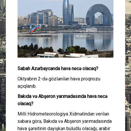
Güney Azərbaycan
Mədəniyyət
Müsahibə
İdman
Layihə
Sabah Azərbaycanda hava necə olacaq?
Oktyabrın 2-də gözlənilən hava proqnozu
Gündəm
açıqlanıb.
Bakıda və Abşeron yarımadasında hava necə
Cəmiyyət
olacaq?
Peşə etikası
Milli Hidrometeorologiya Xidmətindən verilən
xəbərə görə, Bakıda və Abşeron yarımadasında
Əlaqə
hava şəraitinin dəyişkən buludlu olacağı, arabir