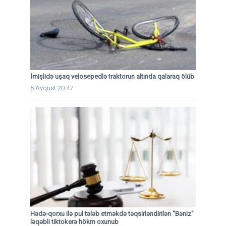
İmişlidə uşaq velosepedlə traktorun altında qalaraq ölüb
6 Avqust 20:47
Hədə-qorxu ilə pul tələb etməkdə təqsirləndirilən "Bəniz"
ləqəbli tiktokerə hökm oxunub