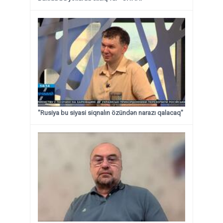
"Rusiya bu siyasi siqnalın özündən narazı qalacaq"