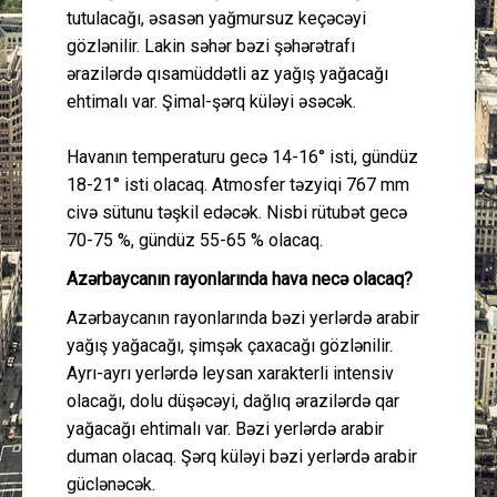
tutulacağı, əsasən yağmursuz keçəcəyi
gözlənilir. Lakin səhər bəzi şəhərətrafı
ərazilərdə qısamüddətli az yağış yağacağı
ehtimalı var. Şimal-şərq küləyi əsəcək.
Havanın temperaturu gecə 14-16° isti, gündüz
18-21° isti olacaq. Atmosfer təzyiqi 767 mm
civə sütunu təşkil edəcək. Nisbi rütubət gecə
70-75 %, gündüz 55-65 % olacaq.
Azərbaycanın rayonlarında hava necə olacaq?
Azərbaycanın rayonlarında bəzi yerlərdə arabir
yağış yağacağı, şimşək çaxacağı gözlənilir.
Ayrı-ayrı yerlərdə leysan xarakterli intensiv
olacağı, dolu düşəcəyi, dağlıq ərazilərdə qar
yağacağı ehtimalı var. Bəzi yerlərdə arabir
duman olacaq. Şərq küləyi bəzi yerlərdə arabir
güclənəcək.