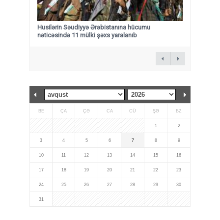
Husilərin Səudiyyə Ərəbistanına hücumu
nəticəsində 11 mülki şəxs yaralanıb
BE
ÇA
ÇƏ
CA
CÜ
ŞƏ
BZ
1
2
3
4
5
6
7
8
9
10
11
12
13
14
15
16
17
18
19
20
21
22
23
24
25
26
27
28
29
30
31