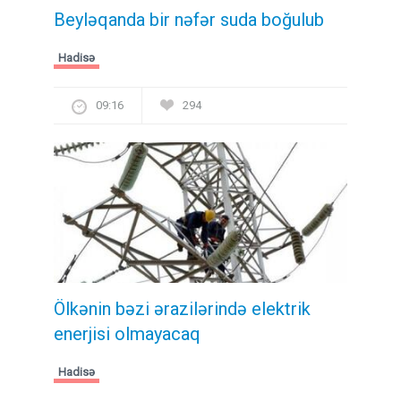
Beyləqanda bir nəfər suda boğulub
Hadisə
09:16
294
Ölkənin bəzi ərazilərində elektrik
enerjisi olmayacaq
Hadisə