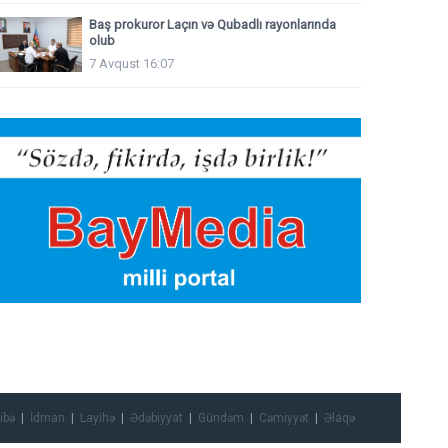
Baş prokuror Laçın və Qubadlı rayonlarında
olub
7 Avqust 16:07
ibə
İdman
Layihə
Ədəbiyyat
Gündəm
Cəmiyyət
Əlaqə