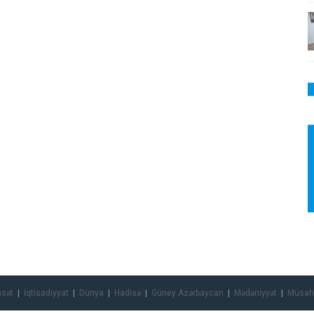
asət
İqtisadiyyat
Dünya
Hadisə
Güney Azərbaycan
Mədəniyyət
Müsah