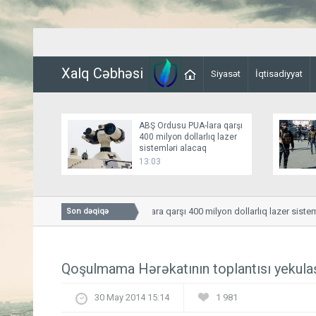
Xalq Cəbhəsi
Siyasət
İqtisadiyyat
ABŞ Ordusu PUA-lara qarşı
400 milyon dollarlıq lazer
sistemləri alacaq
13:03
ABŞ Ordusu PUA-lara qarşı 400 milyon dollarlıq lazer sistemlər
Son dəqiqə
Qoşulmama Hərəkatının toplantısı yekula
30 May 2014 15:14
1 981