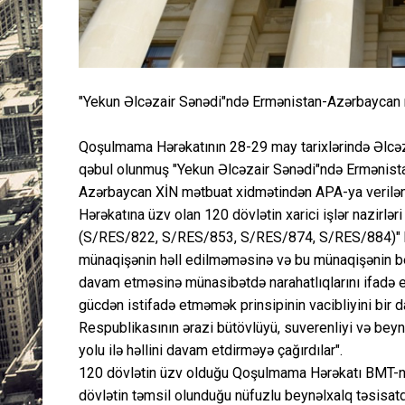
"Yekun Əlcəzair Sənədi"ndə Ermənistan-Azərbaycan m
Qoşulmama Hərəkatının 28-29 may tarixlərində Əlcəzair
qəbul olunmuş "Yekun Əlcəzair Sənədi"ndə Ermənista
Azərbaycan XİN mətbuat xidmətindən APA-ya verilən 
Hərəkatına üzv olan 120 dövlətin xarici işlər nazirlə
(S/RES/822, S/RES/853, S/RES/874, S/RES/884)" b
münaqişənin həll edilməməsinə və bu münaqişənin bey
davam etməsinə münasibətdə narahatlıqlarını ifadə 
gücdən istifadə etməmək prinsipinin vacibliyini bir 
Respublikasının ərazi bütövlüyü, suverenliyi və beyn
yolu ilə həllini davam etdirməyə çağırdılar".
120 dövlətin üzv olduğu Qoşulmama Hərəkatı BMT-n
dövlətin təmsil olunduğu nüfuzlu beynəlxalq təsisatdır