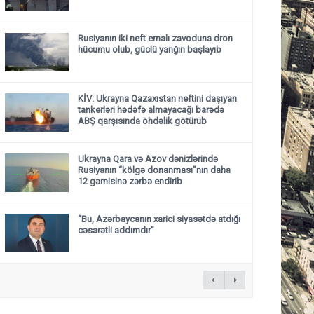
Rusiyanın iki neft emalı zavoduna dron
hücumu olub, güclü yanğın başlayıb
KİV: Ukrayna Qazaxıstan neftini daşıyan
tankerləri hədəfə almayacağı barədə
ABŞ qarşısında öhdəlik götürüb
Ukrayna Qara və Azov dənizlərində
Rusiyanın “kölgə donanması”nın daha
12 gəmisinə zərbə endirib
“Bu, Azərbaycanın xarici siyasətdə atdığı
cəsarətli addımdır”