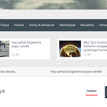
Dünya
Hadisə
Güney Azərbaycan
Mədəniyyət
Müsahibə
İdma
İraq sərhəd bölgələrinə
ABŞ "Qızıl Günbə
qoşun yeridib
sistemini sınaqd
çıxarmağa hazırla
13:00
12:50
i alacaq
İraq sərhəd bölgələrinə qoşun yeridib
şıb
Hadisə