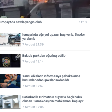
umqayıtda sexdə yanğın olub
11:10
İsmayıllıda ağır yol qəzası baş verib, 5 nəfər
yaralanıb
7 Avqust 21:39
Bakıda parkdan oğurluq edilib
7 Avqust 19:14
Xarici ölkələrin informasiya şəbəkələrinə
hücumlar edən şəxslər saxlanıldı
7 Avqust 17:52
Səfərbərlik Xidmətinin rüşvətlə bağlı həbs
olunan 3 əməkdaşının məhkəməsi başlayır
7 Avqust 17:06