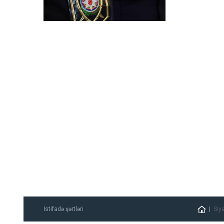
İstifadə şərtləri
Siy