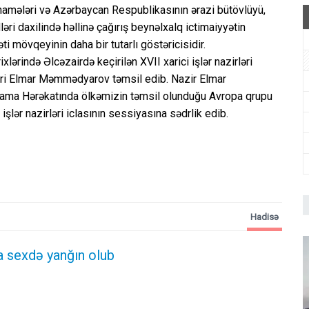
mələri və Azərbaycan Respublikasının ərazi bütövlüyü,
ri daxilində həllinə çağırış beynəlxalq ictimaiyyətin
 mövqeyinin daha bir tutarlı göstəricisidir.
rində Əlcəzairdə keçirilən XVII xarici işlər nazirləri
ziri Elmar Məmmədyarov təmsil edib. Nazir Elmar
a Hərəkatında ölkəmizin təmsil olunduğu Avropa qrupu
şlər nazirləri iclasının sessiyasına sədrlik edib.
Hadisə
 sexdə yanğın olub