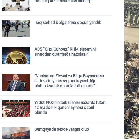
dollarlıq lazer sistemləri alacaq
İraq sərhəd bölgələrinə qoşun yeridib
ABŞ "Qızıl Günbəz" RHM sistemini
sınaqdan çıxarmağa hazırlaşır
“Vaşinqton Zirvəsi və Birgə Bəyannamə
ilə Azərbayanın regionda yaratdığı
status-kvo bir daha təsbit olundu”
Yıldız: PKK-nın tərksilahını nəzərdə tutan
12 maddəlik qanun layihəsi qəbul
olundu ​​​​​​​
Sumqayıtda sexdə yanğın olub