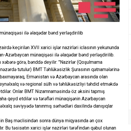
ünaqişəsi ilə əlaqədar bənd yerləşdirilib
də keçirilən XVII xarici işlər nazirləri iclasının yekununda
n-Azərbaycan münaqişəsi ilə əlaqədar bənd yerləşdirilib.
xəbərə görə, bənddə deyilir: "Nazirlər (Qoşulmama
ri nəzərdə tutulur) BMT Təhlükəsizlik Şurasının qətnamələrinə
axmayaraq, Ermənistan və Azərbaycan arasında olan
nəlxalq və regional sülh və təhlükəsizliyi təhdid etməkdə
etdilər. Onlar BMT Nizamnaməsində öz əksini tapmış
daha qeyd etdilər və tərəfləri münaqişənin Azərbaycan
əlxalq səviyyədə tanınmış sərhədləri daxilində danışıqlar
in Baş məclisindən sonra dünya miqyasında ən çox
. Bu təsisatın xarici işlər nazirləri tərəfindən qəbul olunan