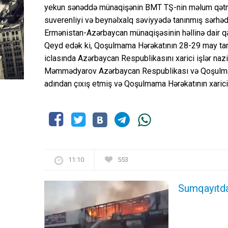
yekun sənəddə münaqişənin BMT TŞ-nin məlum qətna
suverenliyi və beynəlxalq səviyyədə tanınmış sərhədlə
Ermənistan-Azərbaycan münaqişəsinin həllinə dair qəti
Qeyd edək ki, Qoşulmama Hərəkatının 28-29 may tarixlə
iclasında Azərbaycan Respublikasını xarici işlər na
Məmmədyarov Azərbaycan Respublikası və Qoşulmam
adından çıxış etmiş və Qoşulmama Hərəkatının xarici i
11:10
553
Sumqayıtda