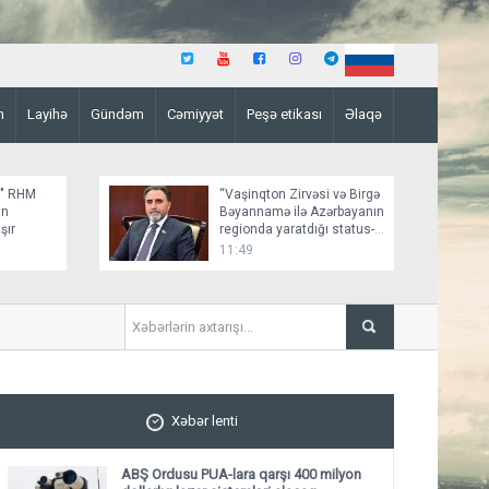
n
Layihə
Gündəm
Cəmiyyət
Peşə etikası
Əlaqə
z" RHM
“Vaşinqton Zirvəsi və Birgə
an
Bəyannamə ilə Azərbayanın
şır
regionda yaratdığı status-
kvo bir daha təsbit olundu”
11:49
ABŞ "Qızıl Günbəz" RHM sis
Xəbər lenti
ABŞ Ordusu PUA-lara qarşı 400 milyon