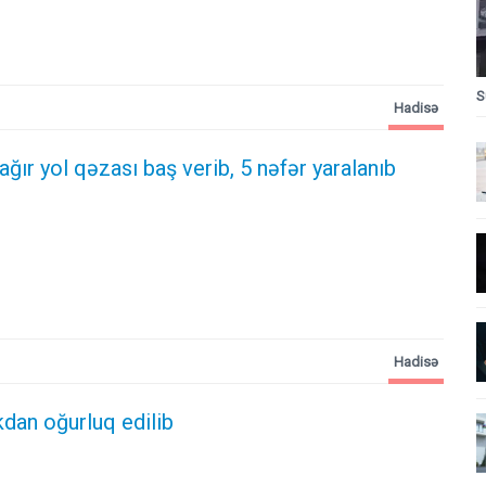
S
Hadisə
 ağır yol qəzası baş verib, 5 nəfər yaralanıb
Hadisə
kdan oğurluq edilib