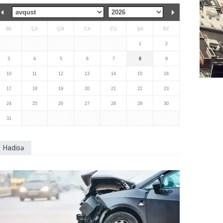
BE
ÇA
ÇƏ
CA
CÜ
ŞƏ
BZ
1
2
3
4
5
6
7
8
9
10
11
12
13
14
15
16
17
18
19
20
21
22
23
24
25
26
27
28
29
30
31
Hadisə