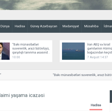
Dünya
Hadisə
Güney Azərbaycan
Mədəniyyət
Müsahibə
İdma
“Bakı münasibətləri
İran ABŞ və İsrail
suverenlik, ərazi bütövlüyü,
gəmilərinin Hörm
qarşılıqlı tanınma əsasında
boğazından keçid
qurur”
bağlayır
10:00
7 Avqust 14:37
“Bakı münasibətləri suverenlik, ərazi bütövlüy
aimi yaşama icazəsi
Hadisə