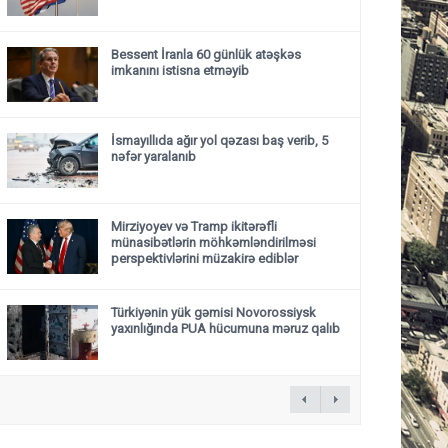
Bessent İranla 60 günlük atəşkəs
imkanını istisna etməyib
İsmayıllıda ağır yol qəzası baş verib, 5
nəfər yaralanıb
Mirziyoyev və Tramp ikitərəfli
münasibətlərin möhkəmləndirilməsi
perspektivlərini müzakirə ediblər
Türkiyənin yük gəmisi Novorossiysk
yaxınlığında PUA hücumuna məruz qalıb