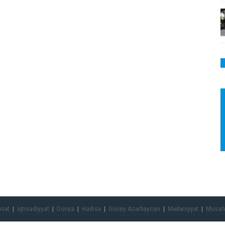
asət
İqtisadiyyat
Dünya
Hadisə
Güney Azərbaycan
Mədəniyyət
Müsah