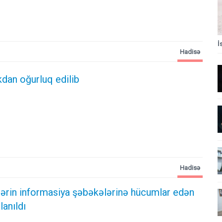
İ
Hadisə
kdan oğurluq edilib
Hadisə
ələrin informasiya şəbəkələrinə hücumlar edən
lanıldı