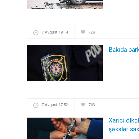
7 Avqust 19:14
728
Bakıda par
7 Avqust 17:52
763
Xarici ölk
şəxslər sax