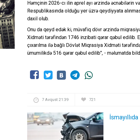
Həmçinin 2026-cı ilin aprel ayı ərzində əcnəbilərin 
Respublikasında olduğu yer üzrə qeydiyyata alınmas
daxil olub.
Onu da qeyd edək ki, müvafiq dövr ərzində miqrasiya
Xidməti tərəfindən 1746 inzibati qərar qəbul edilib.
çıxarılma ilə bağlı Dövlət Miqrasiya Xidməti tərəfindən
ümumilikdə 516 qərar qəbul edilib", - məlumatda bildi
7 Avqust 21:39
721
İsmayıllıda