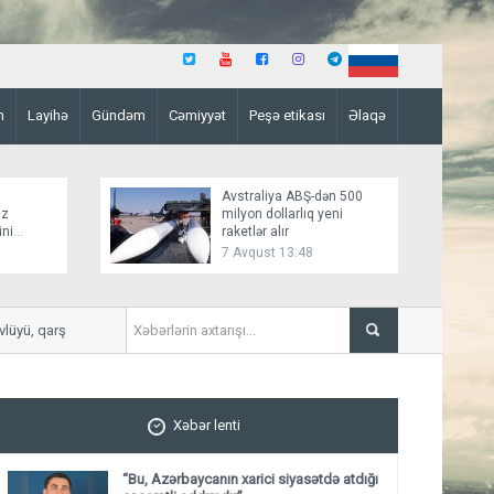
n
Layihə
Gündəm
Cəmiyyət
Peşə etikası
Əlaqə
Avstraliya ABŞ-dən 500
üz
milyon dollarlıq yeni
ini
raketlər alır
7 Avqust 13:48
ü, qarşılıqlı tanınma əsasında qurur”
Əmtəə bazarlarında qızılın 
Xəbər lenti
“Bu, Azərbaycanın xarici siyasətdə atdığı