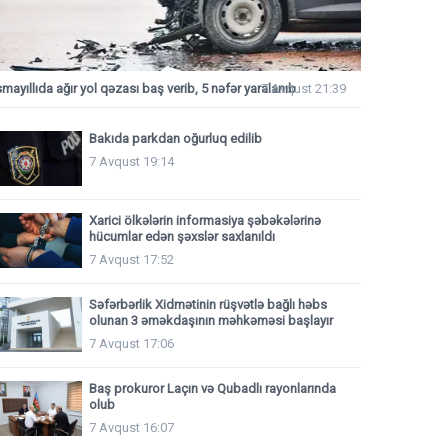
smayıllıda ağır yol qəzası baş verib, 5 nəfər yaralanıb
7 Avqust 21:39
Bakıda parkdan oğurluq edilib
7 Avqust 19:14
Xarici ölkələrin informasiya şəbəkələrinə
hücumlar edən şəxslər saxlanıldı
7 Avqust 17:52
Səfərbərlik Xidmətinin rüşvətlə bağlı həbs
olunan 3 əməkdaşının məhkəməsi başlayır
7 Avqust 17:06
Baş prokuror Laçın və Qubadlı rayonlarında
olub
7 Avqust 16:07