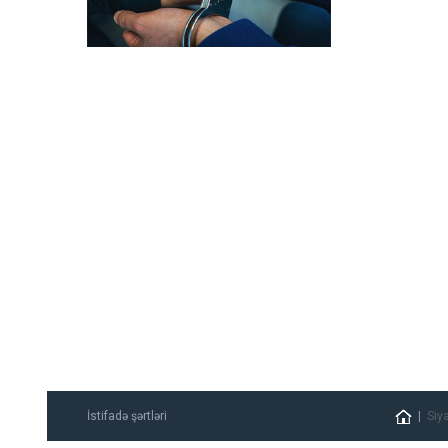
İstifadə şərtləri
Siy