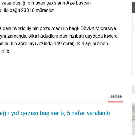
və vətəndaşlığı olmayan şəxslərin Azərbaycan
ı ilə bağlı 23316 müraciət
 qanunvericiliyinin pozulması ilə bağlı Dövlət Miqrasiya
 Eyni zamanda, ölkə hüdudlarından inzibati qaydada kənara
 bu ilin aprel ayı ərzində 149 qərar, ilk 4 ayı ərzində
rilib.
Hadisə
 ağır yol qəzası baş verib, 5 nəfər yaralanıb