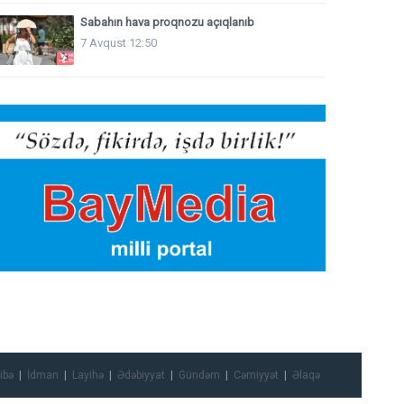
Sabahın hava proqnozu açıqlanıb
7 Avqust 12:50
ibə
İdman
Layihə
Ədəbiyyat
Gündəm
Cəmiyyət
Əlaqə