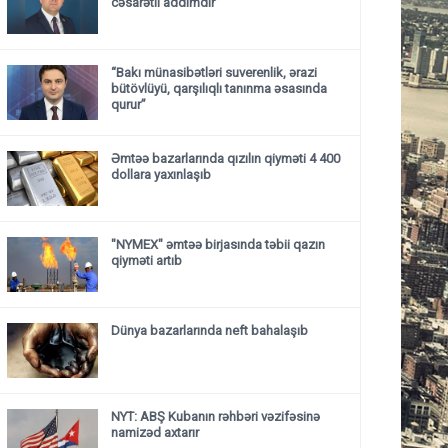
cəsarətli addımdır”
“Bakı münasibətləri suverenlik, ərazi
bütövlüyü, qarşılıqlı tanınma əsasında
qurur”
Əmtəə bazarlarında qızılın qiyməti 4 400
dollara yaxınlaşıb
"NYMEX" əmtəə birjasında təbii qazın
qiyməti artıb
Dünya bazarlarında neft bahalaşıb
NYT: ABŞ Kubanın rəhbəri vəzifəsinə
namizəd axtarır