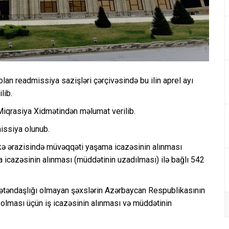
an readmissiya sazişləri çərçivəsində bu ilin aprel ayı
lib.
iqrasiya Xidmətindən məlumat verilib.
missiya olunub.
ölkə ərazisində müvəqqəti yaşama icazəsinin alınması
 icazəsinin alınması (müddətinin uzadılması) ilə bağlı 542
vətəndaşlığı olmayan şəxslərin Azərbaycan Respublikasının
 olması üçün iş icazəsinin alınması və müddətinin