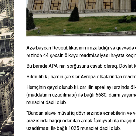
Azərbaycan Respublikasının imzaladığı və qüvvədə ol
ərzində 44 şəxsin ölkəyə readmissiyası həyata keçiri
Bu barədə APA-nın sorğusuna cavab olaraq, Dövlət M
Bildirilib ki, həmin şəxslər Avropa ölkələrindən read
Həmçinin qeyd olunub ki, car ilin aprel ayı ərzində 
(müddətinin uzadılması) ilə bağlı 6680, daimi yaşama
müraciət daxil olub.
"Bundan əlavə, müvafiq dövr ərzində əcnəbilərin və 
ərazisində haqqı ödənilən əmək fəaliyyəti ilə məşğul
uzadılması ilə bağlı 1025 müraciət daxil olub.