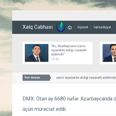
Xalq Cəbhəsi
Siyasət
İqtisadiyyat
“Bu, Azərbaycanın xarici
siyasətdə atdığı cəsarətli
addımdır”
10:20
“Bu, Azərbaycanın xarici siyasətdə atdığı cəsarətli addımdır”
Son dəqiqə
DMX: Ötən ay 6680 nəfər Azərbaycanda d
üçün müraciət edib