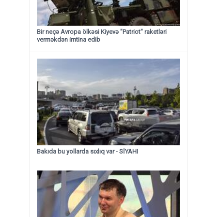
Bir neçə Avropa ölkəsi Kiyevə "Patriot" raketləri
verməkdən imtina edib
Bakıda bu yollarda sıxlıq var - SİYAHI