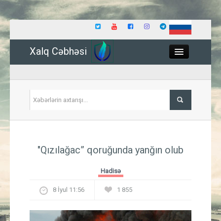
Xalq Cəbhəsi
Close
Siyasət
"Qızılağac” qoruğunda yanğın olub
İqtisadiyyat
Hadisə
Dünya
8 İyul 11:56
1 855
Hadisə