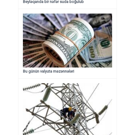
Beyləqanda bir nəfər suda boğulub
Bu günün valyuta məzənnələri