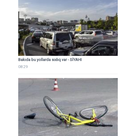
Bakıda bu yollarda sıxlıq var - SİYAHI
08:29