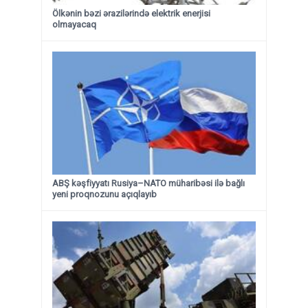
Ölkənin bəzi ərazilərində elektrik enerjisi
olmayacaq
ABŞ kəşfiyyatı Rusiya–NATO müharibəsi ilə bağlı
yeni proqnozunu açıqlayıb