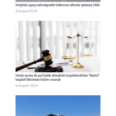
İmişlidə uşaq velosepedlə traktorun altında qalaraq ölüb
6 Avqust 20:47
Hədə-qorxu ilə pul tələb etməkdə təqsirləndirilən "Bəniz"
ləqəbli tiktokerə hökm oxunub
6 Avqust 18:20