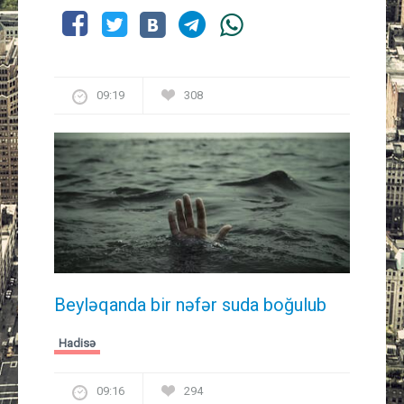
09:19
308
Beyləqanda bir nəfər suda boğulub
Hadisə
09:16
294