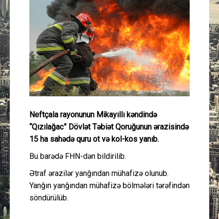
Güney Azərbaycan
Mədəniyyət
Müsahibə
İdman
Layihə
Neftçala rayonunun Mikayıllı kəndində
“Qızılağac” Dövlət Təbiət Qoruğunun ərazisində
Gündəm
15 ha sahədə quru ot və kol-kos yanıb.
Bu barədə FHN-dən bildirilib.
Cəmiyyət
Ətraf ərazilər yanğından mühafizə olunub.
Yanğın yanğından mühafizə bölmələri tərəfindən
Peşə etikası
söndürülüb.
Əlaqə