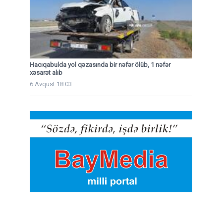
Hacıqabulda yol qəzasında bir nəfər ölüb, 1 nəfər
xəsarət alıb
6 Avqust 18:03