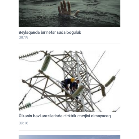
Beyləqanda bir nəfər suda boğulub
09:19
Ölkənin bəzi ərazilərində elektrik enerjisi olmayacaq
09:16