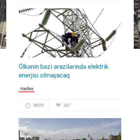
Ölkənin bəzi ərazilərində elektrik
enerjisi olmayacaq
Hadisə
08:29
357