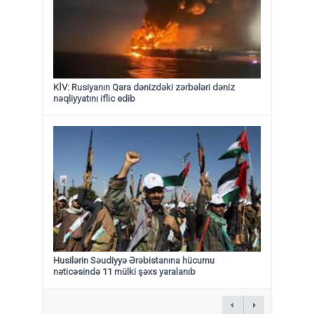
KİV: Rusiyanın Qara dənizdəki zərbələri dəniz
nəqliyyatını iflic edib
Husilərin Səudiyyə Ərəbistanına hücumu
nəticəsində 11 mülki şəxs yaralanıb