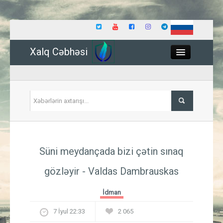
Xalq Cəbhəsi
Close
Siyasət
Süni meydançada bizi çətin sınaq
İqtisadiyyat
gözləyir - Valdas Dambrauskas
Dünya
İdman
Hadisə
7 İyul 22:33
2 065