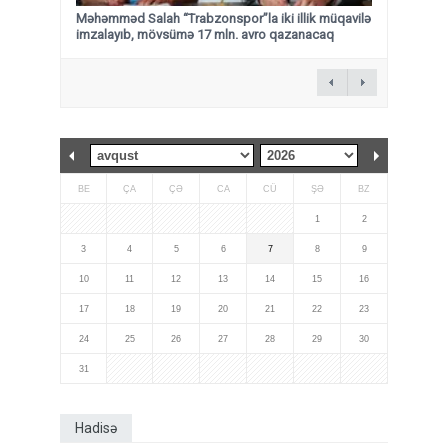
Məhəmməd Salah “Trabzonspor”la iki illik müqavilə
imzalayıb, mövsümə 17 mln. avro qazanacaq
BE
ÇA
ÇƏ
CA
CÜ
ŞƏ
BZ
1
2
3
4
5
6
7
8
9
10
11
12
13
14
15
16
17
18
19
20
21
22
23
24
25
26
27
28
29
30
31
Hadisə