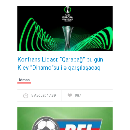
Konfrans Liqası: “Qarabağ” bu gün
Kiev “Dinamo”su ilə qarşılaşacaq
İdman
5 Avqust 17:39
987