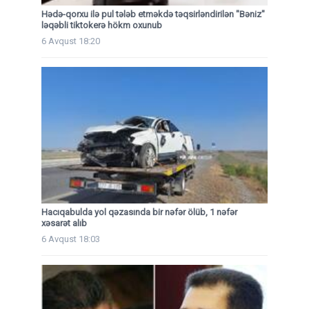
Hədə-qorxu ilə pul tələb etməkdə təqsirləndirilən "Bəniz"
ləqəbli tiktokerə hökm oxunub
6 Avqust 18:20
Hacıqabulda yol qəzasında bir nəfər ölüb, 1 nəfər
xəsarət alıb
6 Avqust 18:03