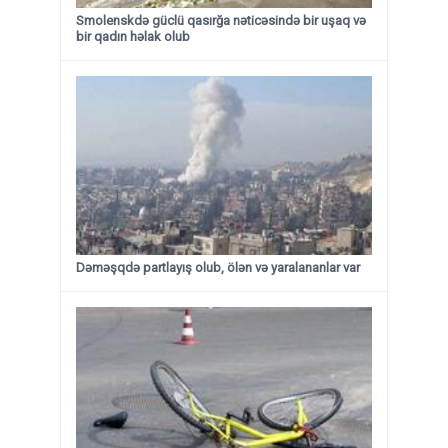
Smolenskdə güclü qasırğa nəticəsində bir uşaq və
bir qadın həlak olub
Dəməşqdə partlayış olub, ölən və yaralananlar var