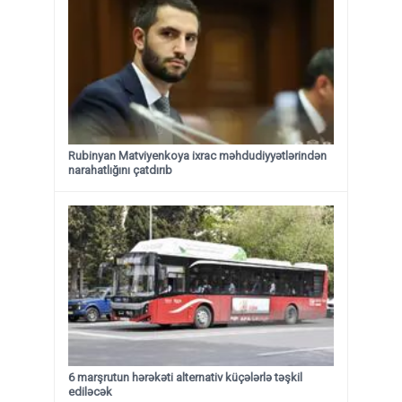
Rubinyan Matviyenkoya ixrac məhdudiyyətlərindən
narahatlığını çatdırıb
6 marşrutun hərəkəti alternativ küçələrlə təşkil
ediləcək