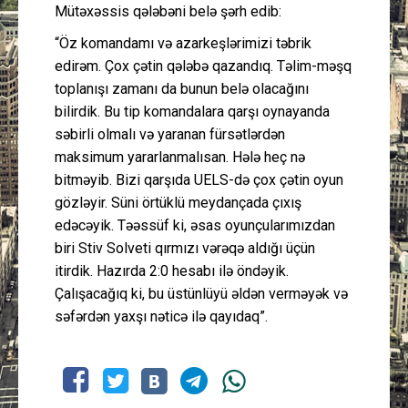
Mütəxəssis qələbəni belə şərh edib:
“Öz komandamı və azarkeşlərimizi təbrik
edirəm. Çox çətin qələbə qazandıq. Təlim-məşq
toplanışı zamanı da bunun belə olacağını
bilirdik. Bu tip komandalara qarşı oynayanda
səbirli olmalı və yaranan fürsətlərdən
maksimum yararlanmalısan. Hələ heç nə
bitməyib. Bizi qarşıda UELS-də çox çətin oyun
gözləyir. Süni örtüklü meydançada çıxış
edəcəyik. Təəssüf ki, əsas oyunçularımızdan
biri Stiv Solveti qırmızı vərəqə aldığı üçün
itirdik. Hazırda 2:0 hesabı ilə öndəyik.
Çalışacağıq ki, bu üstünlüyü əldən verməyək və
səfərdən yaxşı nəticə ilə qayıdaq”.