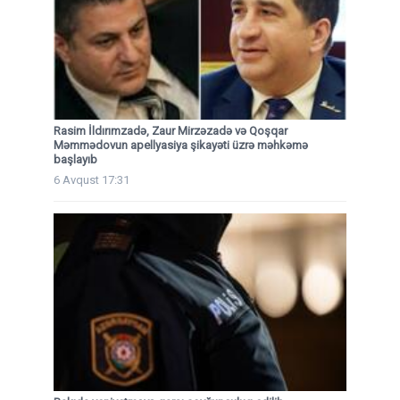
Rasim İldırımzadə, Zaur Mirzəzadə və Qoşqar
Məmmədovun apellyasiya şikayəti üzrə məhkəmə
başlayıb
6 Avqust 17:31