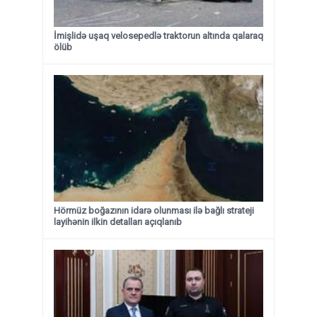
İmişlidə uşaq velosepedlə traktorun altında qalaraq
ölüb
Hörmüz boğazının idarə olunması ilə bağlı strateji
layihənin ilkin detalları açıqlanıb