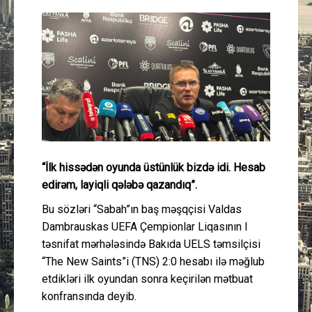
Güney Azərbaycan
Mədəniyyət
Müsahibə
İdman
Layihə
“İlk hissədən oyunda üstünlük bizdə idi. Hesab
edirəm, layiqli qələbə qazandıq”.
Gündəm
Bu sözləri “Sabah”ın baş məşqçisi Valdas
Dambrauskas UEFA Çempionlar Liqasının I
Cəmiyyət
təsnifat mərhələsində Bakıda UELS təmsilçisi
“The New Saints”i (TNS) 2:0 hesabı ilə məğlub
Peşə etikası
etdikləri ilk oyundan sonra keçirilən mətbuat
konfransında deyib.
Əlaqə