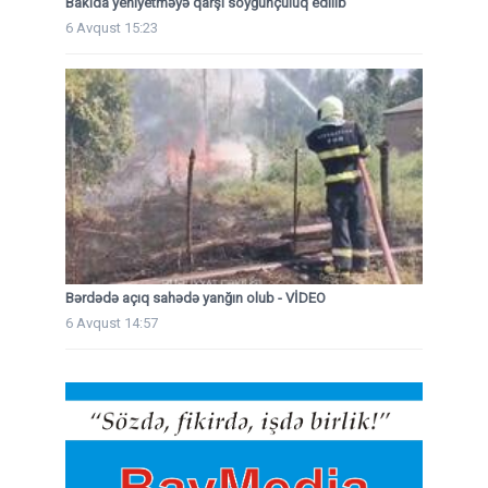
Bakıda yeniyetməyə qarşı soyğunçuluq edilib
6 Avqust 15:23
Bərdədə açıq sahədə yanğın olub - VİDEO
6 Avqust 14:57