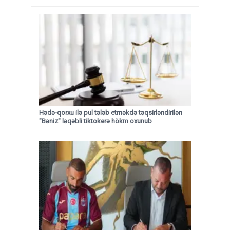
Hədə-qorxu ilə pul tələb etməkdə təqsirləndirilən
"Bəniz" ləqəbli tiktokerə hökm oxunub