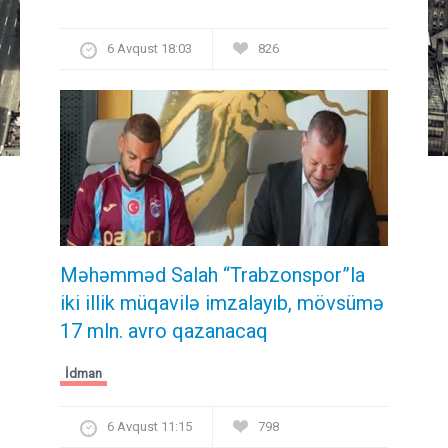
6 Avqust 18:03
826
Məhəmməd Salah “Trabzonspor”la
iki illik müqavilə imzalayıb, mövsümə
17 mln. avro qazanacaq
İdman
6 Avqust 11:15
798