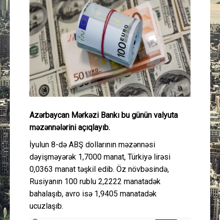
Güney Azərbaycan
Mədəniyyət
Müsahibə
İdman
Layihə
Azərbaycan Mərkəzi Bankı bu günün valyuta
məzənnələrini açıqlayıb.
Gündəm
İyulun 8-də ABŞ dollarının məzənnəsi
dəyişməyərək 1,7000 manat, Türkiyə lirəsi
Cəmiyyət
0,0363 manat təşkil edib. Öz növbəsində,
Rusiyanın 100 rublu 2,2222 manatadək
Peşə etikası
bahalaşıb, avro isə 1,9405 manatadək
ucuzlaşıb.
Əlaqə