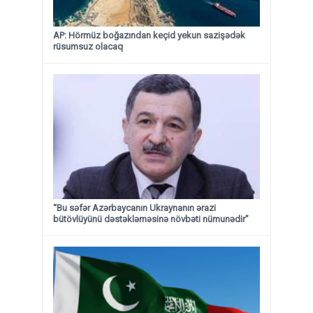
AP: Hörmüz boğazından keçid yekun sazişədək
rüsumsuz olacaq
“Bu səfər Azərbaycanın Ukraynanın ərazi
bütövlüyünü dəstəkləməsinə növbəti nümunədir”