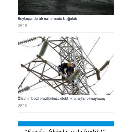
Beyləqanda bir nəfər suda boğulub
09:19
Ölkənin bəzi ərazilərində elektrik enerjisi olmayacaq
09:16