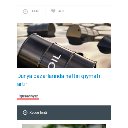
09:43
483
Dünya bazarlarında neftin qiyməti
artır
İqtisadiyyat
Xəbər lenti