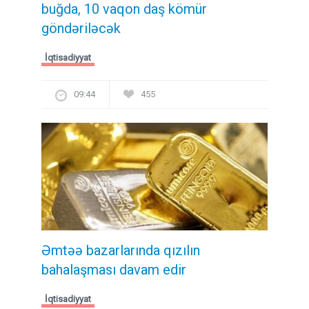
buğda, 10 vaqon daş kömür
göndəriləcək
İqtisadiyyat
09:44
455
Əmtəə bazarlarında qızılın
bahalaşması davam edir
İqtisadiyyat