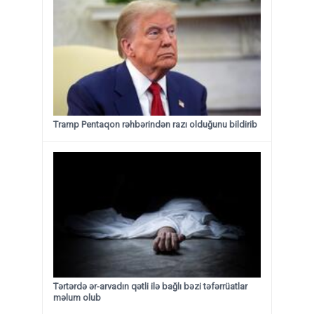
Tramp Pentaqon rəhbərindən razı olduğunu bildirib
Tərtərdə ər-arvadın qətli ilə bağlı bəzi təfərrüatlar
məlum olub