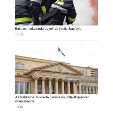
Bakının mərkəzində obyektdə yanğın başlayıb
11:45
Ali Məhkəmə: Müqavilə olmasa da, müəllif qonorarı
ödənilməlidir
10:18