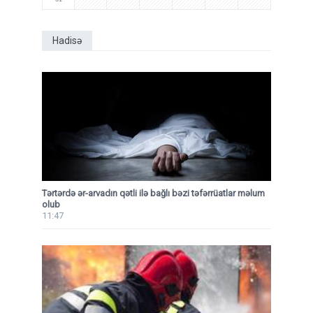
Hadisə
Tərtərdə ər-arvadın qətli ilə bağlı bəzi təfərrüatlar məlum
olub
11:47