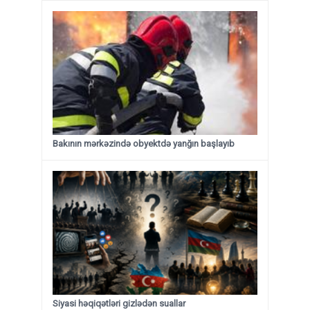
Bakının mərkəzində obyektdə yanğın başlayıb
Siyasi həqiqətləri gizlədən suallar