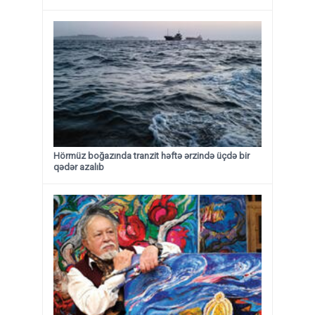
Hörmüz boğazında tranzit həftə ərzində üçdə bir
qədər azalıb