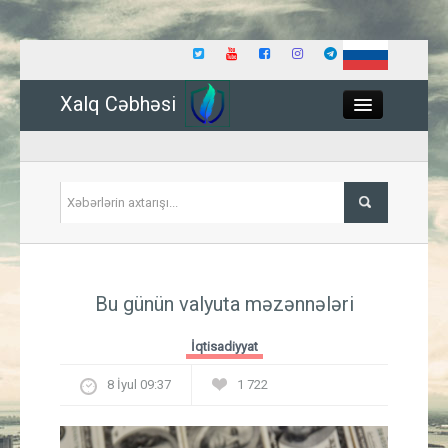
Xalq Cəbhəsi
Close
Siyasət
Bu günün valyuta məzənnələri
İqtisadiyyat
İqtisadiyyat
Dünya
8 İyul 09:37
1 722
Hadisə