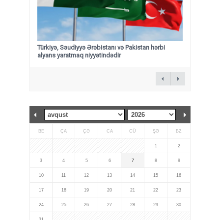
Türkiyə, Səudiyyə Ərəbistanı və Pakistan hərbi
alyans yaratmaq niyyətindədir
BE
ÇA
ÇƏ
CA
CÜ
ŞƏ
BZ
1
2
3
4
5
6
7
8
9
10
11
12
13
14
15
16
17
18
19
20
21
22
23
24
25
26
27
28
29
30
31