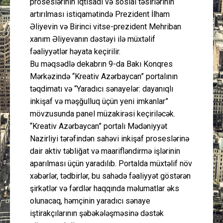
proseslərinin iqtisadi və sosial təsirlərinin
artırılması istiqamətində Prezident İlham
Əliyevin və Birinci vitse-prezident Mehriban
xanım Əliyevanın dəstəyi ilə müxtəlif
fəaliyyətlər həyata keçirilir.
Bu məqsədlə dekabrın 9-da Bakı Konqres
Mərkəzində “Kreativ Azərbaycan” portalının
təqdimatı və “Yaradıcı sənayelər: dayanıqlı
inkişaf və məşğulluq üçün yeni imkanlar”
mövzusunda panel müzakirəsi keçiriləcək.
“Kreativ Azərbaycan” portalı Mədəniyyət
Nazirliyi tərəfindən sahəvi inkişaf proseslərinə
dair aktiv təbliğat və maarifləndirmə işlərinin
aparılması üçün yaradılıb. Portalda müxtəlif növ
xəbərlər, tədbirlər, bu sahədə fəaliyyət göstərən
şirkətlər və fərdlər haqqında məlumatlar əks
olunacaq, həmçinin yaradıcı sənaye
iştirakçılarının şəbəkələşməsinə dəstək