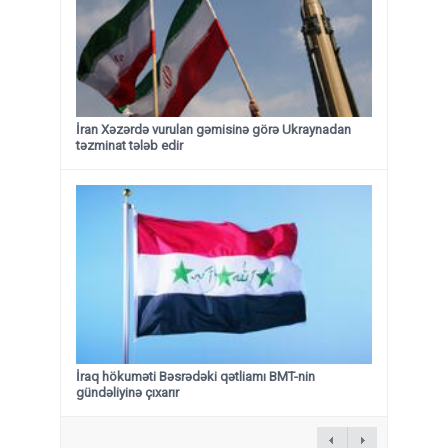
İran Xəzərdə vurulan gəmisinə görə Ukraynadan
təzminat tələb edir
İraq hökuməti Bəsrədəki qətliamı BMT-nin
gündəliyinə çıxarır