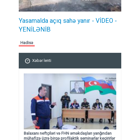
Yasamalda açıq sahə yanır - VİDEO -
YENİLƏNİB
Hadisə
Xəbər lenti
Balaxanı neftçiləri və FHN əməkdaşları yanğından
mühafizə üzrə birgə profilaktik seminarlar keçirirlər