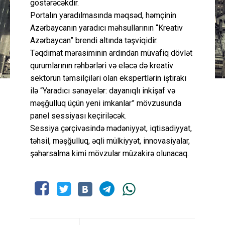
göstərəcəkdir.
Portalın yaradılmasında məqsəd, həmçinin
Azərbaycanın yaradıcı məhsullarının “Kreativ
Azərbaycan” brendi altında təşviqidir.
Təqdimat mərasiminin ardından müvafiq dövlət
qurumlarının rəhbərləri və eləcə də kreativ
sektorun təmsilçiləri olan ekspertlərin iştirakı
ilə “Yaradıcı sənayelər: dayanıqlı inkişaf və
məşğulluq üçün yeni imkanlar” mövzusunda
panel sessiyası keçiriləcək.
Sessiya çərçivəsində mədəniyyət, iqtisadiyyat,
təhsil, məşğulluq, əqli mülkiyyət, innovasiyalar,
şəhərsalma kimi mövzular müzakirə olunacaq.