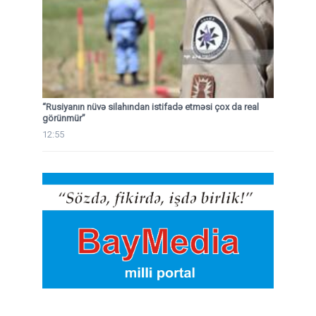
“Rusiyanın nüvə silahından istifadə etməsi çox da real
görünmür”
12:55