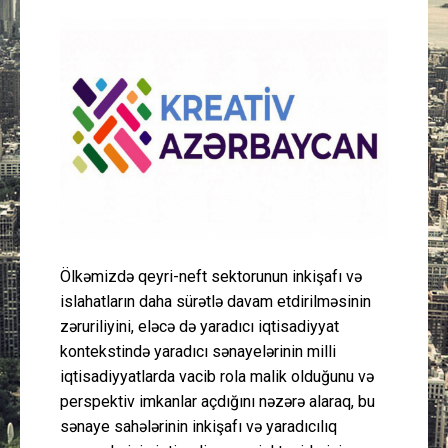
Güney Azərbaycan
Mədəniyyət
Müsahibə
İdman
Layihə
Ölkəmizdə qeyri-neft sektorunun inkişafı və
Gündəm
islahatların daha sürətlə davam etdirilməsinin
zəruriliyini, eləcə də yaradıcı iqtisadiyyat
Cəmiyyət
kontekstində yaradıcı sənayelərinin milli
iqtisadiyyatlarda vacib rola malik olduğunu və
Peşə etikası
perspektiv imkanlar açdığını nəzərə alaraq, bu
sənaye sahələrinin inkişafı və yaradıcılıq
Əlaqə