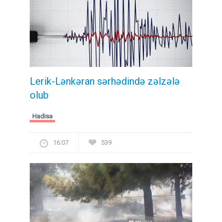
Lerik-Lənkəran sərhədində zəlzələ
olub
Hadisə
16:07
539