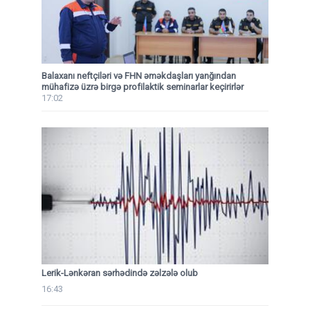
Balaxanı neftçiləri və FHN əməkdaşları yanğından
mühafizə üzrə birgə profilaktik seminarlar keçirirlər
17:02
Lerik-Lənkəran sərhədində zəlzələ olub
16:43