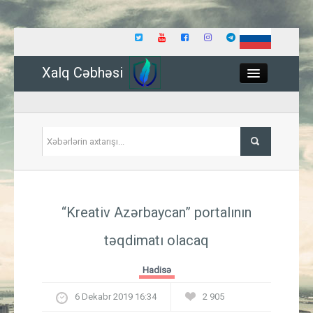
Xalq Cəbhəsi
Close
Siyasət
“Kreativ Azərbaycan” portalının
İqtisadiyyat
təqdimatı olacaq
Dünya
Hadisə
Hadisə
6 Dekabr 2019 16:34
2 905