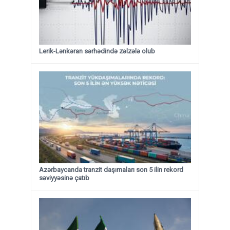
Lerik-Lənkəran sərhədində zəlzələ olub
Azərbaycanda tranzit daşımaları son 5 ilin rekord
səviyyəsinə çatıb