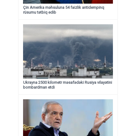
Çin Amerika məhsuluna 54 faizlik antidempinq
rüsumu tətbiq edib
Ukrayna 2500 kilometr məsafədəki Rusiya vilayətini
bombardman etdi