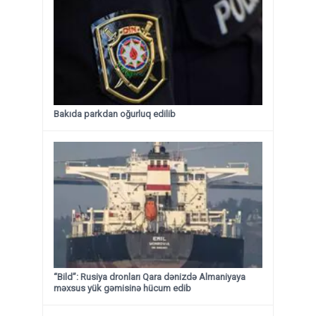
Bakıda parkdan oğurluq edilib
“Bild”: Rusiya dronları Qara dənizdə Almaniyaya
məxsus yük gəmisinə hücum edib