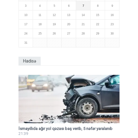
3
4
5
6
7
8
9
10
11
12
13
14
15
16
17
18
19
20
21
22
23
24
25
26
27
28
29
30
31
Hadisə
İsmayıllıda ağır yol qəzası baş verib, 5 nəfər yaralanıb
21:39