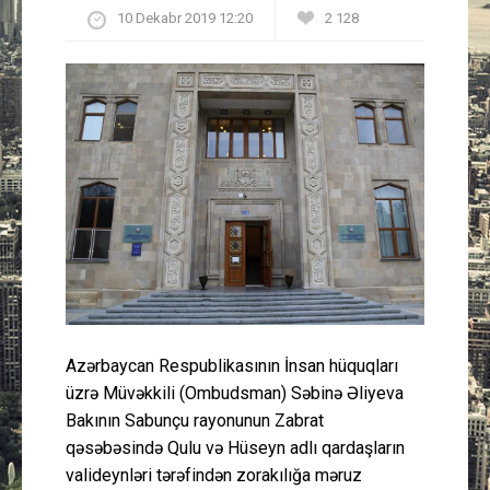
10 Dekabr 2019 12:20
2 128
Güney Azərbaycan
Mədəniyyət
Müsahibə
İdman
Layihə
Gündəm
Cəmiyyət
Azərbaycan Respublikasının İnsan hüquqları
üzrə Müvəkkili (Ombudsman) Səbinə Əliyeva
Peşə etikası
Bakının Sabunçu rayonunun Zabrat
qəsəbəsində Qulu və Hüseyn adlı qardaşların
valideynləri tərəfindən zorakılığa məruz
Əlaqə