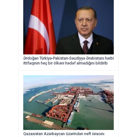
Ərdoğan Türkiyə-Pakistan-Səudiyyə Ərəbistanı hərbi
ittifaqının heç bir ölkəni hədəf almadığını bildirib
Qazaxıstan Azərbaycan üzərindən neft ixracını