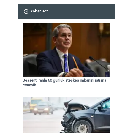
Xəbər lenti
Bessent İranla 60 günlük atəşkəs imkanını istisna
etməyib