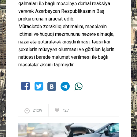
qalmaları ilə bağlı məsələyə dərhal reaksiya
verərək Azərbaycan Respublikasının Baş
prokuroruna müraciət edib.
Müraciətdə zorakılıq ehtimalını, məsələnin
ictimai və hüquqi məzmununu nəzərə almaqla,
nəzarətə götürülərək araşdırılması, təqsirkar
şəxslərin müəyyən olunması və görülən işlərin
nəticəsi barədə məlumat verilməsi ilə bağlı
məsələlər əksini tapmışdır.
21:39
427