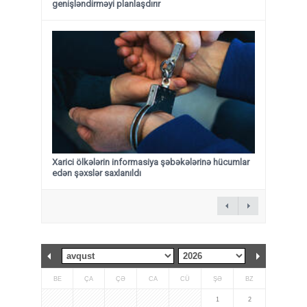
genişləndirməyi planlaşdırır
Xarici ölkələrin informasiya şəbəkələrinə hücumlar
edən şəxslər saxlanıldı
BE
ÇA
ÇƏ
CA
CÜ
ŞƏ
BZ
1
2