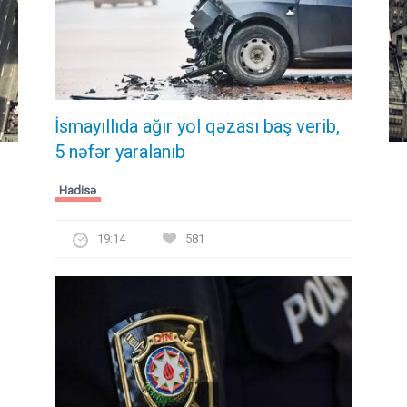
İsmayıllıda ağır yol qəzası baş verib,
5 nəfər yaralanıb
Hadisə
19:14
581