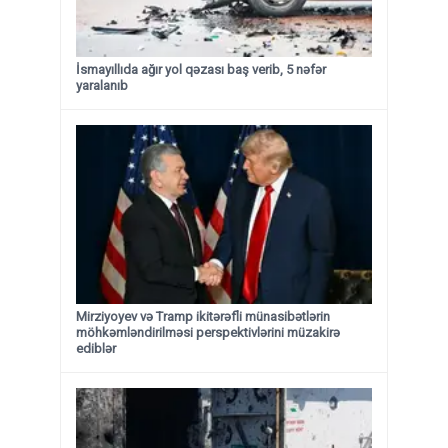
İsmayıllıda ağır yol qəzası baş verib, 5 nəfər
yaralanıb
Mirziyoyev və Tramp ikitərəfli münasibətlərin
möhkəmləndirilməsi perspektivlərini müzakirə
ediblər