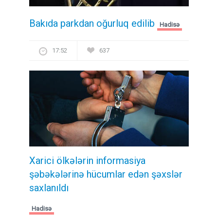
Bakıda parkdan oğurluq edilib
Hadisə
17:52
637
Xarici ölkələrin informasiya
şəbəkələrinə hücumlar edən şəxslər
saxlanıldı
Hadisə