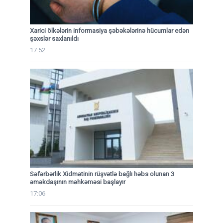
Xarici ölkələrin informasiya şəbəkələrinə hücumlar edən
şəxslər saxlanıldı
17:52
Səfərbərlik Xidmətinin rüşvətlə bağlı həbs olunan 3
əməkdaşının məhkəməsi başlayır
17:06