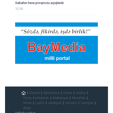
Sabahın hava proqnozu açıqlanıb
12:50
Siyasət
İqtisadiyyat
Dünya
Hadisə
Güney Azərbaycan
Mədəniyyət
Müsahibə
İdman
Layihə
Ədəbiyyat
Gündəm
Cəmiyyət
Əlaqə