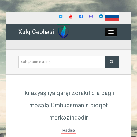
Xalq Cəbhəsi
Close
Siyasət
İki azyaşlıya qarşı zorakılıqla bağlı
İqtisadiyyat
məsələ Ombudsmanın diqqət
Dünya
mərkəzindədir
Hadisə
Hadisə