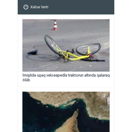
Xəbər lenti
İmişlidə uşaq velosepedlə traktorun altında qalaraq
ölüb