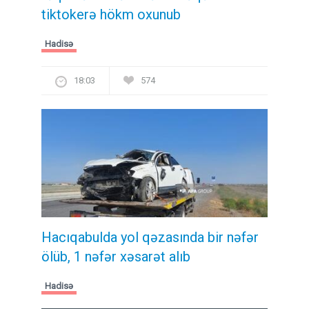
tiktokerə hökm oxunub
Hadisə
18:03
574
Hacıqabulda yol qəzasında bir nəfər
ölüb, 1 nəfər xəsarət alıb
Hadisə