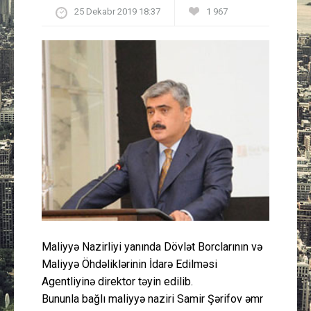
25 Dekabr 2019 18:37
1 967
Güney Azərbaycan
Mədəniyyət
Müsahibə
İdman
Layihə
Gündəm
Cəmiyyət
Maliyyə Nazirliyi yanında Dövlət Borclarının və
Maliyyə Öhdəliklərinin İdarə Edilməsi
Peşə etikası
Agentliyinə direktor təyin edilib.
Bununla bağlı maliyyə naziri Samir Şərifov əmr
Əlaqə