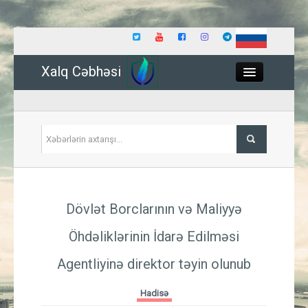
Xalq Cəbhəsi
Close
Siyasət
Dövlət Borclarının və Maliyyə
İqtisadiyyat
Öhdəliklərinin İdarə Edilməsi
Dünya
Agentliyinə direktor təyin olunub
Hadisə
Hadisə