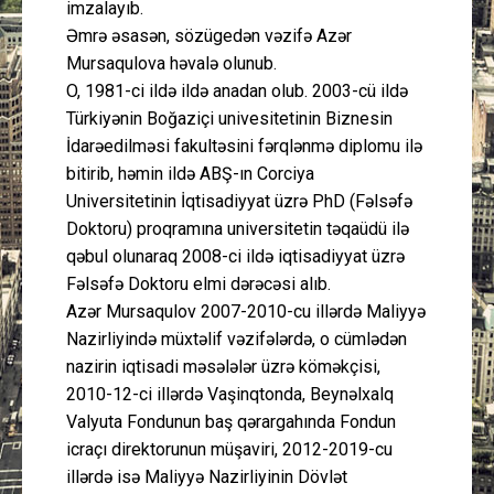
imzalayıb.
Əmrə əsasən, sözügedən vəzifə Azər
Mursaqulova həvalə olunub.
O, 1981-ci ildə ildə anadan olub. 2003-cü ildə
Türkiyənin Boğaziçi univesitetinin Biznesin
İdarəedilməsi fakultəsini fərqlənmə diplomu ilə
bitirib, həmin ildə ABŞ-ın Corciya
Universitetinin İqtisadiyyat üzrə PhD (Fəlsəfə
Doktoru) proqramına universitetin təqaüdü ilə
qəbul olunaraq 2008-ci ildə iqtisadiyyat üzrə
Fəlsəfə Doktoru elmi dərəcəsi alıb.
Azər Mursaqulov 2007-2010-cu illərdə Maliyyə
Nazirliyində müxtəlif vəzifələrdə, o cümlədən
nazirin iqtisadi məsələlər üzrə köməkçisi,
2010-12-ci illərdə Vaşinqtonda, Beynəlxalq
Valyuta Fondunun baş qərargahında Fondun
icraçı direktorunun müşaviri, 2012-2019-cu
illərdə isə Maliyyə Nazirliyinin Dövlət