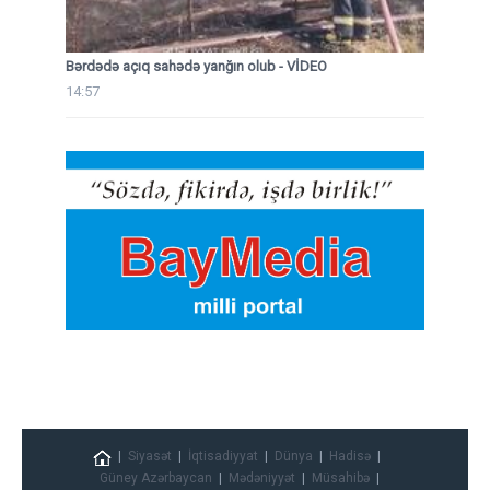
Bərdədə açıq sahədə yanğın olub - VİDEO
14:57
Siyasət
İqtisadiyyat
Dünya
Hadisə
Güney Azərbaycan
Mədəniyyət
Müsahibə