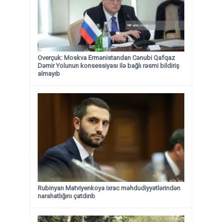
Overçuk: Moskva Ermənistandan Cənubi Qafqaz
Dəmir Yolunun konsessiyası ilə bağlı rəsmi bildiriş
almayıb
Rubinyan Matviyenkoya ixrac məhdudiyyətlərindən
narahatlığını çatdırıb