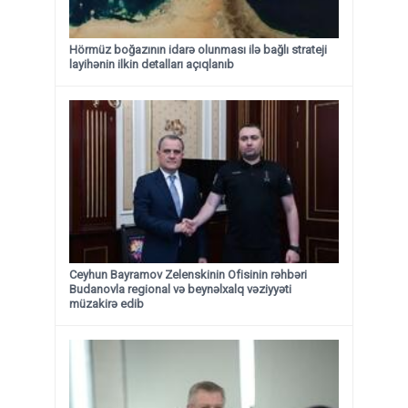
Hörmüz boğazının idarə olunması ilə bağlı strateji
layihənin ilkin detalları açıqlanıb
Ceyhun Bayramov Zelenskinin Ofisinin rəhbəri
Budanovla regional və beynəlxalq vəziyyəti
müzakirə edib