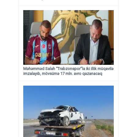
Məhəmməd Salah “Trabzonspor”la iki illik müqavilə
imzalayıb, mövsümə 17 mln. avro qazanacaq