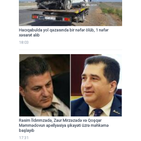
Hacıqabulda yol qəzasında bir nəfər ölüb, 1 nəfər
xəsarət alıb
18:03
Rasim İldırımzadə, Zaur Mirzəzadə və Qoşqar
Məmmədovun apellyasiya şikayəti üzrə məhkəmə
başlayıb
17:31