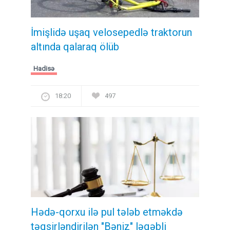
İmişlidə uşaq velosepedlə traktorun
altında qalaraq ölüb
Hadisə
18:20
497
Hədə-qorxu ilə pul tələb etməkdə
təqsirləndirilən "Bəniz" ləqəbli