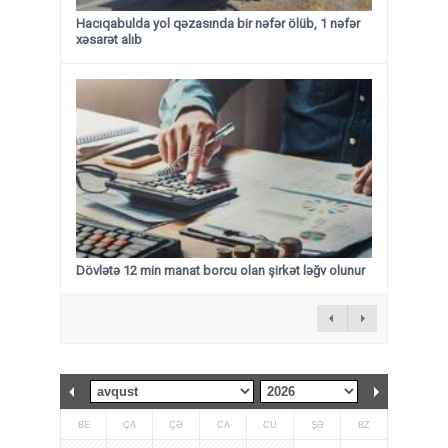
Hacıqabulda yol qəzasında bir nəfər ölüb, 1 nəfər
xəsarət alıb
Dövlətə 12 min manat borcu olan şirkət ləğv olunur
BE
ÇA
ÇƏ
CA
CÜ
ŞƏ
BZ