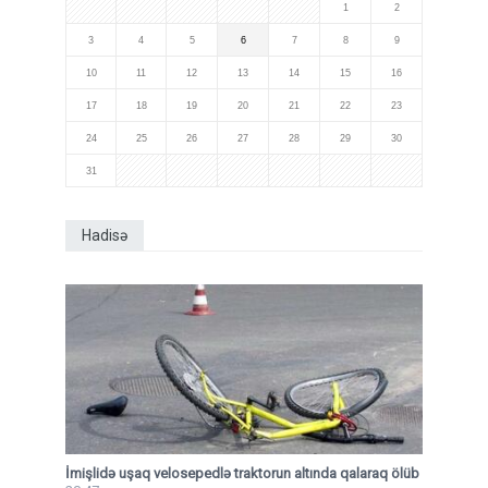
1
2
3
4
5
6
7
8
9
10
11
12
13
14
15
16
17
18
19
20
21
22
23
24
25
26
27
28
29
30
31
Hadisə
İmişlidə uşaq velosepedlə traktorun altında qalaraq ölüb