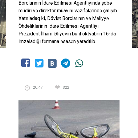
Borclarının İdarə Edilməsi Agentliyində şöbə
müdiri və direktor müavini vəzifələrində çalışıb.
Xatırladaq ki, Dövlət Borclarının və Maliyyə
Öhdəliklərinin İdarə Edilməsi Agentliyi
Prezident İlham Əliyevin bu il oktyabrın 16-da
imzaladığı fərmana əsasən yaradılıb.
20:47
322