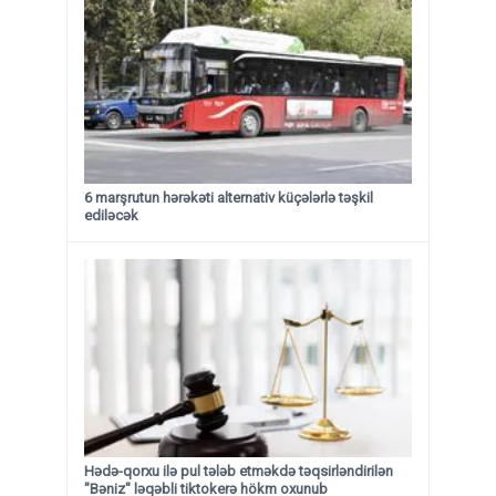
6 marşrutun hərəkəti alternativ küçələrlə təşkil
ediləcək
Hədə-qorxu ilə pul tələb etməkdə təqsirləndirilən
"Bəniz" ləqəbli tiktokerə hökm oxunub