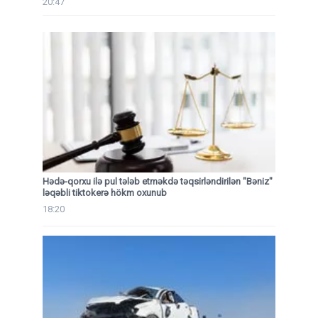
20:47
Hədə-qorxu ilə pul tələb etməkdə təqsirləndirilən "Bəniz"
ləqəbli tiktokerə hökm oxunub
18:20