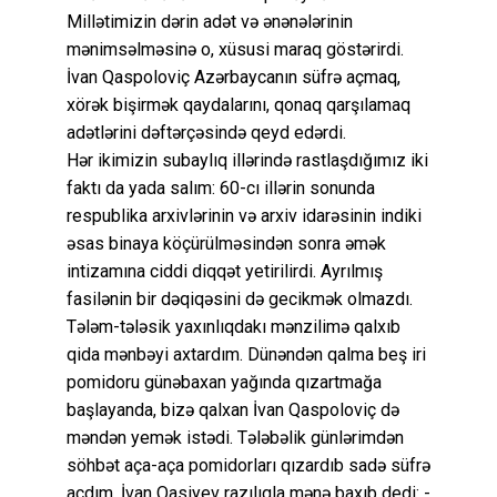
Millətimizin dərin adət və ənənələrinin
mənimsəlməsinə o, xüsusi maraq göstərirdi.
İvan Qaspoloviç Azərbaycanın süfrə açmaq,
xörək bişirmək qaydalarını, qonaq qarşılamaq
adətlərini dəftərçəsində qeyd edərdi.
Hər ikimizin subaylıq illərində rastlaşdığımız iki
faktı da yada salım: 60-cı illərin sonunda
respublika arxivlərinin və arxiv idarəsinin indiki
əsas binaya köçürülməsindən sonra əmək
intizamına ciddi diqqət yetirilirdi. Ayrılmış
fasilənin bir dəqiqəsini də gecikmək olmazdı.
Tələm-tələsik yaxınlıqdakı mənzilimə qalxıb
qida mənbəyi axtardım. Dünəndən qalma beş iri
pomidoru günəbaxan yağında qızartmağa
başlayanda, bizə qalxan İvan Qaspoloviç də
məndən yemək istədi. Tələbəlik günlərimdən
söhbət aça-aça pomidorları qızardıb sadə süfrə
açdım. İvan Qasiyev razılıqla mənə baxıb dedi: -