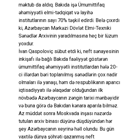
məktub da aldıq. Bakıda işə Ümumittifaq
əhəmiyyətli elmi-tədqiqat və layihə
institutlarının sayı 70% təşkil edirdi. Belə çıxırdı
ki, Azərbaycan Mərkəzi Dövlət Elmi-Texniki
Sənədlər Arxivinin yaradılmasına heç bir lüzum
yoxdur.
İvan Qaspoloviç sübut etdi ki, neft sənayesinin
inkişafı ilə bağlı Bakıda faəliyyət göstərən
ümumittifaq əhəmiyyətli institutlardan hələ 20-
ci illərdən bəri toplanılmış sənədlərin çox nadir
olmaları ilə yanaşı, həm də respublikanın aparıcı
iqtisadiyyatı ilə əlaqədar olduğundan ilk
növbədə Azərbaycanın zəngin tarixi mənbəyidir
və buna görə də Bakıdan kənara aparıla bilməz.
Az müddət sonra Moskvada inşası nəzərdə
tutulan arxiv binası düyünə düşdüyündən hər
şey Azərbaycanın xeyrinə həll olundu. Bu gün
vaxtilə dünya şöhrəti qazanmış neft