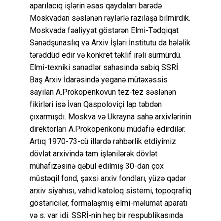
aparılacıq işlərin əsas qaydaları barədə
Moskvadan səslənən rəylərlə razılaşa bilmirdik.
Moskvada fəaliyyət göstərən Elmi-Tədqiqat
Sənədşunaslıq və Arxiv İşləri İnstitutu da hələlik
tərəddüd edir və konkret təklif irəli sürmürdü.
Elmi-texniki sənədlər sahəsində sabiq SSRİ
Baş Arxiv İdarəsində yeganə mütəxəssis
sayılan A.Prokopenkovun tez-tez səslənən
fikirləri isə İvan Qaspoloviçi lap təbdən
çıxarmışdı. Moskva və Ukrayna sahə arxivlərinin
direktorları A.Prokopenkonu müdafiə edirdilər.
Artıq 1970-73-cü illərdə rəhbərlik etdiyimiz
dövlət arxivində tam işlənilərək dövlət
mühafizəsinə qəbul edilmiş 30-dan çox
müstəqil fond, şəxsi arxiv fondları, yüzə qədər
arxiv siyahısı, vahid katoloq sistemi, topoqrafiq
göstəricilər, formalaşmış elmi-məlumat aparatı
və s. var idi. SSRİ-nin heç bir respublikasında