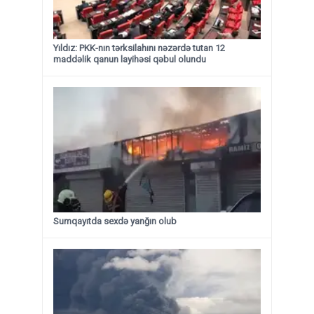
Yıldız: PKK-nın tərksilahını nəzərdə tutan 12
maddəlik qanun layihəsi qəbul olundu ​​​​​​​
Sumqayıtda sexdə yanğın olub