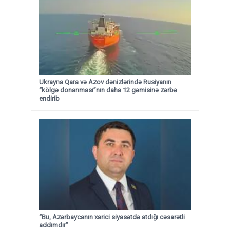
Ukrayna Qara və Azov dənizlərində Rusiyanın
“kölgə donanması”nın daha 12 gəmisinə zərbə
endirib
“Bu, Azərbaycanın xarici siyasətdə atdığı cəsarətli
addımdır”