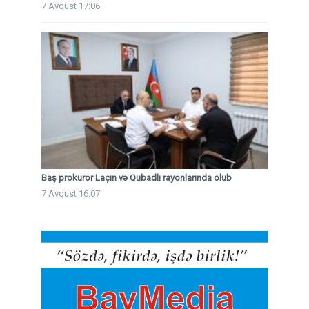
7 Avqust 17:06
Baş prokuror Laçın və Qubadlı rayonlarında olub
7 Avqust 16:07