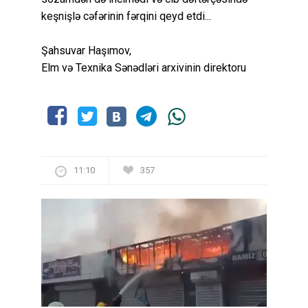
keşnişlə cəfərinin fərqini qeyd etdi...
Şahsuvar Haşımov,
Elm və Texnika Sənədləri arxivinin direktoru
11:10
357