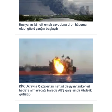
Rusiyanın iki neft emalı zavoduna dron hücumu
olub, güclü yanğın başlayıb
KİV: Ukrayna Qazaxıstan neftini daşıyan tankerləri
hədəfə almayacağı barədə ABŞ qarşısında öhdəlik
götürüb