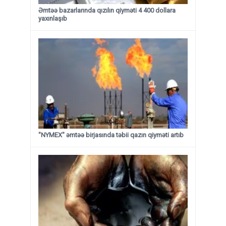
Əmtəə bazarlarında qızılın qiyməti 4 400 dollara
yaxınlaşıb
"NYMEX" əmtəə birjasında təbii qazın qiyməti artıb