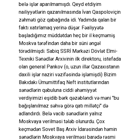
belə işlər aparılmamışdı. Qeyd etdiyim
nailiyyətlərin qazanılmasında İvan Qaspoloviçin
zəhməti göz qabağında idi. Yadımda qalan bir
faktı xatırlamaq yerinə düşər. Fəaliyyətə
başladığımız müddətdən heç bir il keçməmiş
Moskva tərəfindən daha bir süni əngəl
törədilmişdi. Sabiq SSRİ Mərkəzi Dövlət Elmi-
Texniki Sənədlər Arxivinin ilk direktoru, istefada
olan general Pankov (o, uzun illər Qazaxıstanın
daxili işlər naziri vəzifəsində işləmişdi) Bizim
Bakıdakı Ümumittifaq Neft institutlarından
sənədlərin qəbuluna ciddi əhəmiyyət
verdiyimizi eşidib bərk qəzəbləndi və məni "bu
bağışlanılmaz səhvə görə qatı millətçi" də
adlandırdı. Belə vacib sənədlərin yalnız
Moskvaya verilməsi tələb olunurdu. Çox
keçmədən Sovet Baş Arxiv İdarəsindən həmin
sənədlərin Moskvaya verilməsi barədə rəsmi