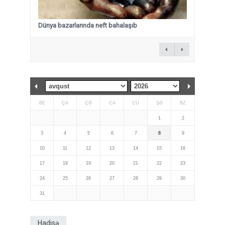
Dünya bazarlarında neft bahalaşıb
BE
ÇA
ÇƏ
CA
CÜ
ŞƏ
BZ
1
2
3
4
5
6
7
8
9
10
11
12
13
14
15
16
17
18
19
20
21
22
23
24
25
26
27
28
29
30
31
Hadisə