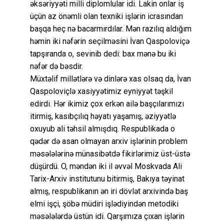
əksəriyyəti milli diplomlular idi. Lakin onlar iş
üçün az önəmli olan texniki işlərin icrasından
başqa heç nə bacarmırdılar. Mən razılıq aldığım
həmin iki nəfərin seçilməsini İvan Qaspoloviçə
tapşıranda o, sevinib dedi: bax mənə bu iki
nəfər də bəsdir.
Müxtəlif millətlərə və dinlərə xas olsaq da, İvan
Qaspoloviçlə xasiyyətimiz eyniyyət təşkil
edirdi. Hər ikimiz çox erkən ailə başçılarımızı
itirmiş, kasıbçılıq həyatı yaşamış, əziyyətlə
oxuyub ali təhsil almışdıq. Respublikada o
qədər də asan olmayan arxiv işlərinin problem
məsələlərinə münasibətdə fikirlərimiz üst-üstə
düşürdü. O, məndən iki il əvvəl Moskvada Ali
Tarix-Arxiv institutunu bitirmiş, Bakıya təyinat
almış, respublikanın ən iri dövlət arxivində baş
elmi işçi, şöbə müdiri işlədiyindən metodiki
məsələlərdə üstün idi. Qarşımıza çıxan işlərin