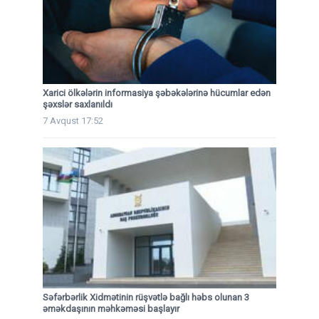
Xarici ölkələrin informasiya şəbəkələrinə hücumlar edən
şəxslər saxlanıldı
7 Avqust 17:52
Səfərbərlik Xidmətinin rüşvətlə bağlı həbs olunan 3
əməkdaşının məhkəməsi başlayır