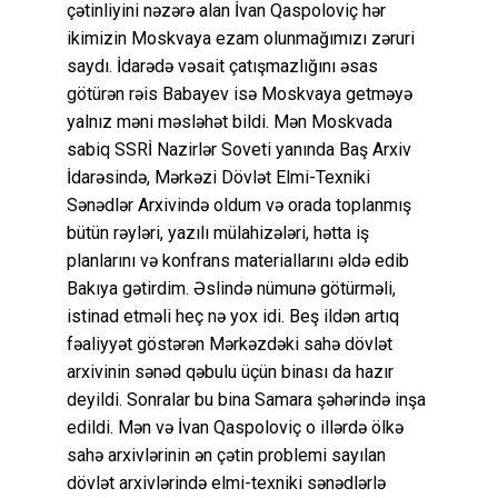
çətinliyini nəzərə alan İvan Qaspoloviç hər
ikimizin Moskvaya ezam olunmağımızı zəruri
saydı. İdarədə vəsait çatışmazlığını əsas
götürən rəis Babayev isə Moskvaya getməyə
yalnız məni məsləhət bildi. Mən Moskvada
sabiq SSRİ Nazirlər Soveti yanında Baş Arxiv
İdarəsində, Mərkəzi Dövlət Elmi-Texniki
Sənədlər Arxivində oldum və orada toplanmış
bütün rəyləri, yazılı mülahizələri, hətta iş
planlarını və konfrans materiallarını əldə edib
Bakıya gətirdim. Əslində nümunə götürməli,
istinad etməli heç nə yox idi. Beş ildən artıq
fəaliyyət göstərən Mərkəzdəki sahə dövlət
arxivinin sənəd qəbulu üçün binası da hazır
deyildi. Sonralar bu bina Samara şəhərində inşa
edildi. Mən və İvan Qaspoloviç o illərdə ölkə
sahə arxivlərinin ən çətin problemi sayılan
dövlət arxivlərində elmi-texniki sənədlərlə