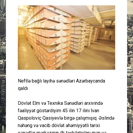
Güney Azərbaycan
Mədəniyyət
Müsahibə
İdman
Layihə
Neftlə bağlı layihə sənədləri Azərbaycanda
Gündəm
qaldı
Cəmiyyət
Dövlət Elm və Texnika Sənədləri arxivində
fəaliyyət göstərdiyim 45 ilin 17 ilini İvan
Peşə etikası
Qaspoloviç Qasiyevlə birgə çalışmışıq. Əslində
nəhəng və vacib dövlət əhəmiyyətli tarixi
Əlaqə
sənədlər mərkəzinin ilk təşkilatçıları mən və