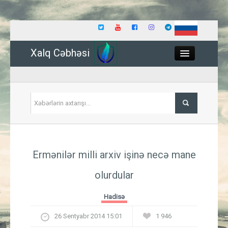
Xalq Cəbhəsi
Close
Siyasət
Ermənilər milli arxiv işinə necə mane
İqtisadiyyat
olurdular
Dünya
Hadisə
Hadisə
26 Sentyabr 2014 15:01
1 946