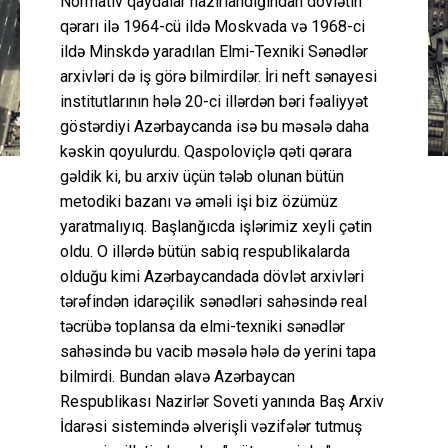
Normativ qaydalar hazırlandığından dövlətin
qərarı ilə 1964-cü ildə Moskvada və 1968-ci
ildə Minskdə yaradılan Elmi-Texniki Sənədlər
arxivləri də iş görə bilmirdilər. İri neft sənayesi
institutlarının hələ 20-ci illərdən bəri fəaliyyət
göstərdiyi Azərbaycanda isə bu məsələ daha
kəskin qoyulurdu. Qaspoloviçlə qəti qərara
gəldik ki, bu arxiv üçün tələb olunan bütün
metodiki bazanı və əməli işi biz özümüz
yaratmalıyıq. Başlanğıcda işlərimiz xeyli çətin
oldu. O illərdə bütün sabiq respublikalarda
olduğu kimi Azərbaycandada dövlət arxivləri
tərəfindən idarəçilik sənədləri sahəsində real
təcrübə toplansa da elmi-texniki sənədlər
sahəsində bu vacib məsələ hələ də yerini tapa
bilmirdi. Bundan əlavə Azərbaycan
Respublikası Nazirlər Soveti yanında Baş Arxiv
İdarəsi sistemində əlverişli vəzifələr tutmuş