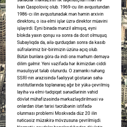
İvan Qaspoloviç olub. 1969-cu ilin avqustundan
1986-cı ilin avqustunadək mən həmin arxivin
direktoru, o isə elmi işlər üzrə direktor müavini
işləyirdi. Eyni binada mənzil almışıq, eyni
blokda yaxın qonşu və sonra da dost olmuşuq.
Subaylıqda da, ailə qurduqdan sonra da kasıb
süfrələrimiz bir-birimizin üzünə açıq olub.
Bütün bunlara görə də indi ona mərhum deməyə
dilim gəlmir. Yeni vəzifədə hər ikimizdən ciddi
məsuliyyət tələb olunurdu. O zamankı nəhəng
SSRİ-nin ərazisində fəaliyyət göstərən sahə
institutlarında toplanaraq ağır bir yükə çevrilmiş
layihə və elmi-tədqiqat sənədlərinin vahid
dövlət mühafizəsində mərkəzləşdirilməsi və
onlardan ötən tarixi təcrübənin istifadə
olunması problemi Moskvada düz 20 ilin
nəticəsiz müzakirə mövzusuna çevrilmişdi.