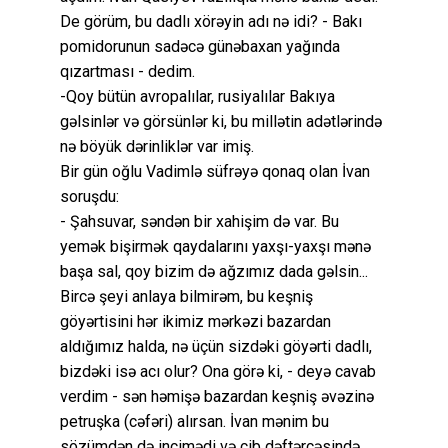
De görüm, bu dadlı xörəyin adı nə idi? - Bakı
pomidorunun sadəcə günəbaxan yağında
qızartması - dedim.
-Qoy bütün avropalılar, rusiyalılar Bakıya
gəlsinlər və görsünlər ki, bu millətin adətlərində
nə böyük dərinliklər var imiş.
Bir gün oğlu Vadimlə süfrəyə qonaq olan İvan
soruşdu:
- Şahsuvar, səndən bir xahişim də var. Bu
yemək bişirmək qaydalarını yaxşı-yaxşı mənə
başa sal, qoy bizim də ağzımız dada gəlsin...
Bircə şeyi anlaya bilmirəm, bu keşniş
göyərtisini hər ikimiz mərkəzi bazardan
aldığımız halda, nə üçün sizdəki göyərti dadlı,
bizdəki isə acı olur? Ona görə ki, - deyə cavab
verdim - sən həmişə bazardan keşniş əvəzinə
petruşka (cəfəri) alırsan. İvan mənim bu
sözümdən də incimədi və cib dəftərçəsində