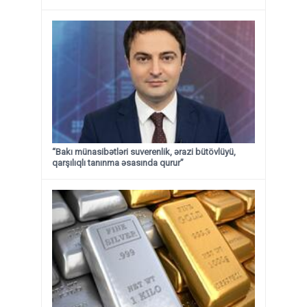
“Bakı münasibətləri suverenlik, ərazi bütövlüyü,
qarşılıqlı tanınma əsasında qurur”