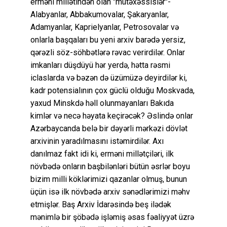
erməni millətindən olan "mütəxəssislər"-
Alabyanlar, Abbakumovalar, Şakaryanlar,
Adamyanlar, Kaprielyanlar, Petrosovalar və
onlarla başqaları bu yeni arxiv barədə yersiz,
qərəzli söz-söhbətlərə rəvac verirdilər. Onlar
imkanları düşdüyü hər yerdə, hətta rəsmi
iclaslarda və bəzən də üzümüzə deyirdilər ki,
kadr potensialının çox güclü olduğu Moskvada,
yaxud Minskdə həll olunmayanları Bakıda
kimlər və necə həyata keçirəcək? Əslində onlar
Azərbaycanda belə bir dəyərli mərkəzi dövlət
arxivinin yaradılmasını istəmirdilər. Axı
danılmaz fakt idi ki, erməni millətçiləri, ilk
növbədə onların başbilənləri bütün əsrlər boyu
bizim milli köklərimizi qazanlar olmuş, bunun
üçün isə ilk növbədə arxiv sənədlərimizi məhv
etmişlər. Baş Arxiv İdarəsində beş ilədək
mənimlə bir şöbədə işləmiş əsas fəaliyyət üzrə