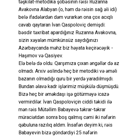
təşkilat-metodika şöbəsinin rəisi Ruzanna
Avakovna Alabyan (o, həm də rəisin sağ əli idi)
belə ifadələrdən dəm vurarkən ona çox acıqlı
cavab qaytaran İvan Qaspoloviç demişdi:
bəsdir təxribat apardığınız Ruzanna Avakovna,
sizin xəyalən mümkünsüz saydığınızı
Azərbaycanda məhz biz həyata keçirəcəyik -
Haşımov və Qasiyev.
Elə belə də oldu. Qarşımıza çıxan əngəllər də az
olmadı. Arxiv əslində heç bir metodiki və əməli
bazanın olmadığı quru bir yerdə yaradılmışdı.
Bundan əlavə kadr işlərimiz müşkülə düşmüşdü.
Bizə heç bir əməkdaşı işə götürməyə icazə
vermirdilər. İvan Qaspoloviçin ciddi təkidi ilə
mən rəis Mütəllim Babayevə təkrar-təkrar
müraciətdən sonra boş qalmış cəmi iki nəfərin
qəbuluna razılıq aldım. İnsafən deyim ki, rəis
Babayevin bizə göndərdiyi 25 nəfərin