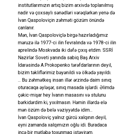
institutlarımızın artıq bizim arxivdə toplanılmış
nadir və çoxsaylı sənədləri vərəqlərkən yenə də
İvan Qaspoloviçin zəhməti gözüm önündə
canlanır.
Mən, İvan Qaspoloviçlə birgə hazırladığımız
məruzə ilə 1977-ci ilin fevralında və 1978-ci ilin
aprelində Moskvada iki dəfə çıxış etdim. SSRİ
Nazirlər Soveti yanında sabiq Baş Arxiv
İdarəsində A.Prokopenko tərəfdarlarının deyil,
bizim təkliflərimiz bəyənildi və ölkədə yayıldı.
... Bu zəhmətkeş insan illər ərzində daim sınıq
oturacaqa əyləşər, sınıq masada işlərdi. Əlimdə
çəkic-mişar hey İvanın masasını və stulunu
bərkidərdim ki, yıxılmasın. Həmin illərdə elə
mən özüm də belə vəziyyətdə idim...
İvan Qaspoloviç yalnız gürcü xalqının deyil,
eyni zamanda xalqımızın oğlu idi. Buradaca
incə bir mətləbə toxunmaq istəyirəm.