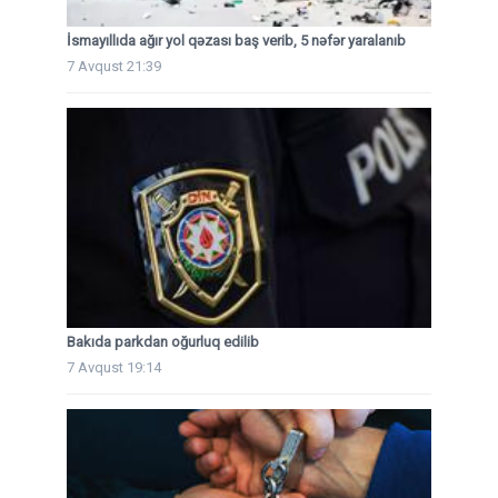
İsmayıllıda ağır yol qəzası baş verib, 5 nəfər yaralanıb
7 Avqust 21:39
Bakıda parkdan oğurluq edilib
7 Avqust 19:14