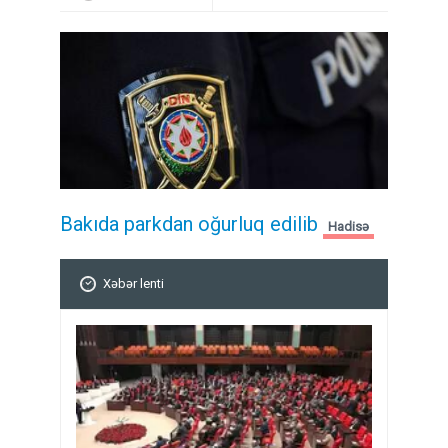
Bakıda parkdan oğurluq edilib
Hadisə
Xəbər lenti