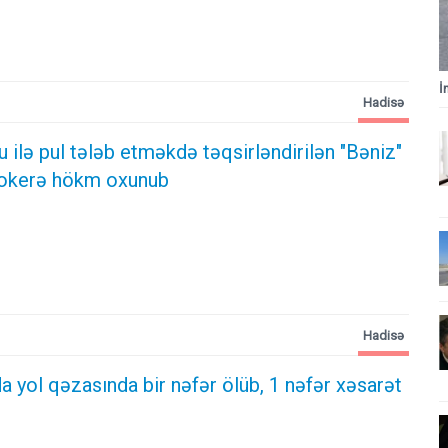
İ
Hadisə
ilə pul tələb etməkdə təqsirləndirilən "Bəniz"
ktokerə hökm oxunub
Hadisə
 yol qəzasında bir nəfər ölüb, 1 nəfər xəsarət