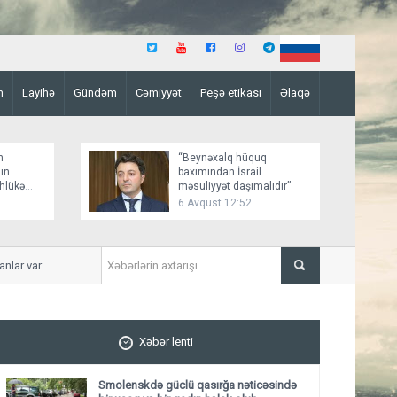
n
Layihə
Gündəm
Cəmiyyət
Peşə etikası
Əlaqə
n
“Beynəxalq hüquq
ın
baxımından İsrail
əhlükə
məsuliyyət daşımalıdır”
6 Avqust 12:52
ar var
İmişlidə uşaq velosepedlə 
Xəbər lenti
Smolenskdə güclü qasırğa nəticəsində