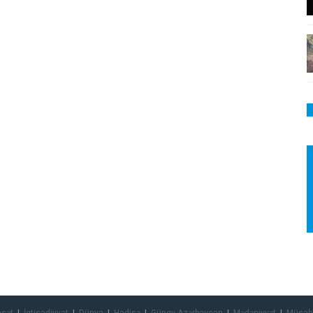
asət
İqtisadiyyat
Dünya
Hadisə
Güney Azərbaycan
Mədəniyyət
Müsah