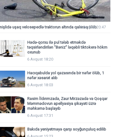
mişlidə uşaq velosepedlə traktorun altında qalaraq ölüb
6 Avqust 20:47
Hədə-qorxu ilə pul tələb etməkdə
təqsirləndirilən "Bəniz" ləqəbli tiktokerə hökm
oxunub
6 Avqust 18:20
Hacıqabulda yol qəzasında bir nəfər ölüb, 1
nəfər xəsarət alıb
6 Avqust 18:03
Rasim İldırımzadə, Zaur Mirzəzadə və Qoşqar
Məmmədovun apellyasiya şikayəti üzrə
məhkəmə başlayıb
6 Avqust 17:31
Bakıda yeniyetməyə qarşı soyğunçuluq edilib
6 Avqust 15:23