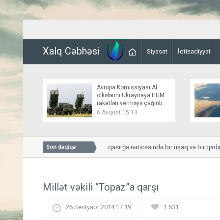
Xalq Cəbhəsi
Siyasət
İqtisadiyyat
Avropa Komissiyası Aİ
ölkələrini Ukraynaya HHM
raketləri verməyə çağırıb
6 Avqust 15:13
Smolenskdə güclü qasırğa nəticəsində bir uşaq və bir qadın h
Son dəqiqə
Millət vəkili “Topaz”a qarşı
26 Sentyabr 2014 17:19
1 631