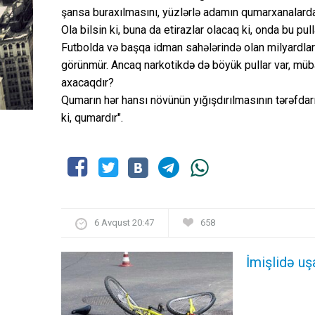
şansa buraxılmasını, yüzlərlə adamın qumarxanalarda
Ola bilsin ki, buna da etirazlar olacaq ki, onda bu pu
Futbolda və başqa idman sahələrində olan milyardlar
görünmür. Ancaq narkotikdə də böyük pullar var, müba
axacaqdır?
Qumarın hər hansı növünün yığışdırılmasının tərəfdar
ki, qumardır".
6 Avqust 20:47
658
İmişlidə uş