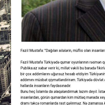
Fazil Mustafa: "Dağılan ailələrin, müflis olan insanl
Fazil Mustafa Türkiyədə qumar oyunlarının rəsmən q
Publika.az xəbər verir ki, millət vəkili bu barədə fiki
bir çox addımlarını uğursuz hesab etdiyim Türkiyən
addımını müsbət qiymətləndirirəm. Türkiyədə dövlət
hallarda insanların faydasınadır.
Bunu heç İslamla da əlaqələndirmək lazım deyil. İstər
insanlardan, görün qumardan kim mütləq mənada xeyir 
dramı təkcə romanlarda rast gəlinməz. Nə zamansa Az