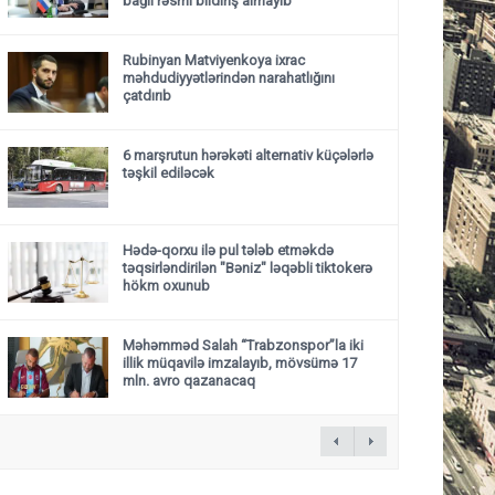
bağlı rəsmi bildiriş almayıb
Rubinyan Matviyenkoya ixrac
məhdudiyyətlərindən narahatlığını
çatdırıb
6 marşrutun hərəkəti alternativ küçələrlə
təşkil ediləcək
Hədə-qorxu ilə pul tələb etməkdə
təqsirləndirilən "Bəniz" ləqəbli tiktokerə
hökm oxunub
Məhəmməd Salah “Trabzonspor”la iki
illik müqavilə imzalayıb, mövsümə 17
mln. avro qazanacaq