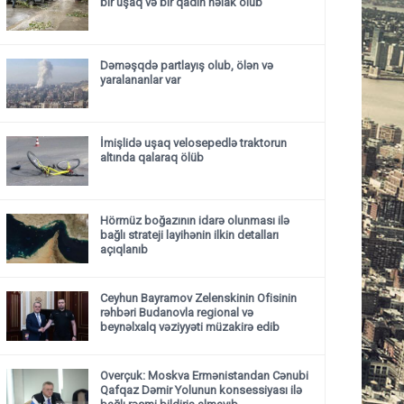
bir uşaq və bir qadın həlak olub
Dəməşqdə partlayış olub, ölən və
yaralananlar var
İmişlidə uşaq velosepedlə traktorun
altında qalaraq ölüb
Hörmüz boğazının idarə olunması ilə
bağlı strateji layihənin ilkin detalları
açıqlanıb
Ceyhun Bayramov Zelenskinin Ofisinin
rəhbəri Budanovla regional və
beynəlxalq vəziyyəti müzakirə edib
Overçuk: Moskva Ermənistandan Cənubi
Qafqaz Dəmir Yolunun konsessiyası ilə