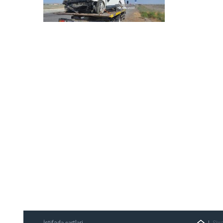
İstifadə şərtləri
Siy