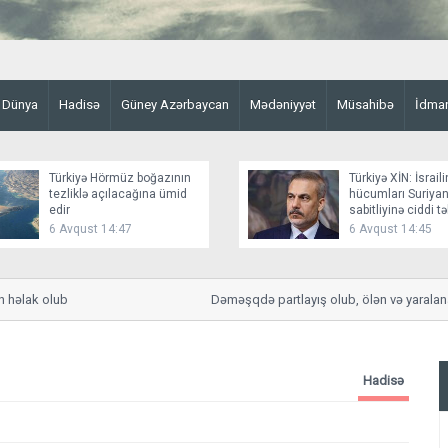
Dünya
Hadisə
Güney Azərbaycan
Mədəniyyət
Müsahibə
İdma
Türkiyə Hörmüz boğazının
Türkiyə XİN: İsraili
tezliklə açılacağına ümid
hücumları Suriyan
edir
sabitliyinə ciddi t
yaradır
6 Avqust 14:47
6 Avqust 14:45
əlak olub
Dəməşqdə partlayış olub, ölən və yaralananl
Hadisə