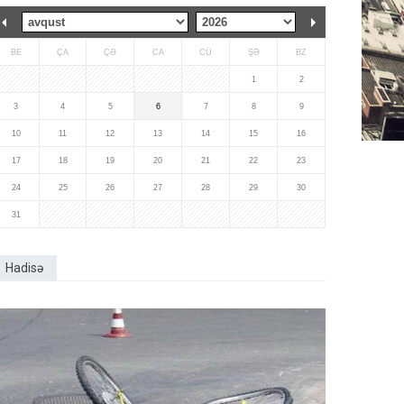
BE
ÇA
ÇƏ
CA
CÜ
ŞƏ
BZ
1
2
3
4
5
6
7
8
9
10
11
12
13
14
15
16
17
18
19
20
21
22
23
24
25
26
27
28
29
30
31
Hadisə