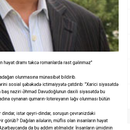
arın həyat dramı təkcə romanlarda rast gəlinməz"
adağan olunmasına münasibət bildirib.
rlərini sosial şəbəkədə ictimaiyyətə çatdırıb: "Xarici siyasətdə
in baş naziri Əhməd Davudoğlunun daxili siyasətdə bu
 adına oynanan qumarın-lotereyanın ləğv olunması bütün
 dindar, istər qeyri-dindar, soruşun çevrənizdəki
görüb? Dağılan ailələrin, müflis olan insanların həyat
ərbaycanda da bu addım atılmalıdır. İnsanların ümidinin