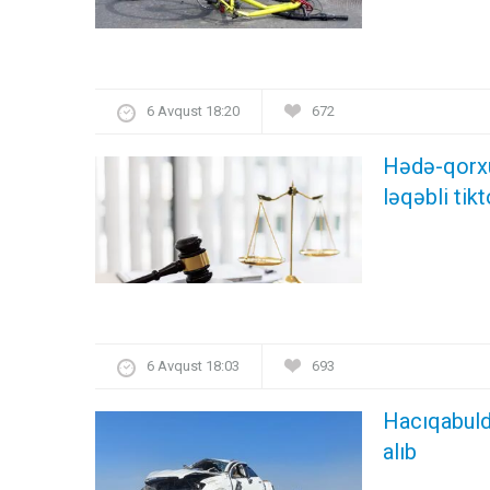
6 Avqust 18:20
672
Hədə-qorxu 
ləqəbli ti
6 Avqust 18:03
693
Hacıqabulda
alıb