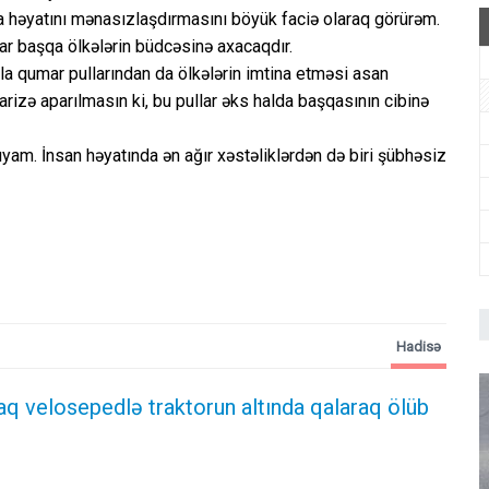
 həyatını mənasızlaşdırmasını böyük faciə olaraq görürəm.
llar başqa ölkələrin büdcəsinə axacaqdır.
la qumar pullarından da ölkələrin imtina etməsi asan
rizə aparılmasın ki, bu pullar əks halda başqasının cibinə
ıyam. İnsan həyatında ən ağır xəstəliklərdən də biri şübhəsiz
Hadisə
aq velosepedlə traktorun altında qalaraq ölüb