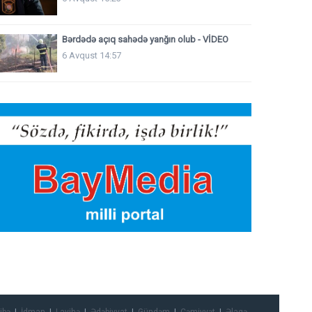
Bərdədə açıq sahədə yanğın olub - VİDEO
6 Avqust 14:57
ibə
İdman
Layihə
Ədəbiyyat
Gündəm
Cəmiyyət
Əlaqə