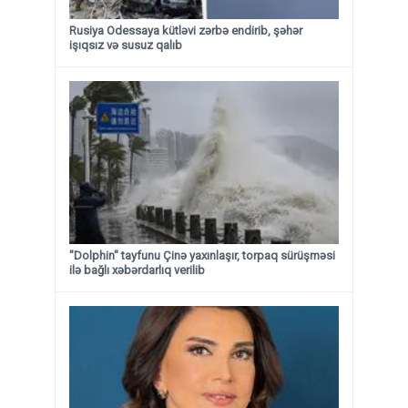
Rusiya Odessaya kütləvi zərbə endirib, şəhər
işıqsız və susuz qalıb
"Dolphin" tayfunu Çinə yaxınlaşır, torpaq sürüşməsi
ilə bağlı xəbərdarlıq verilib