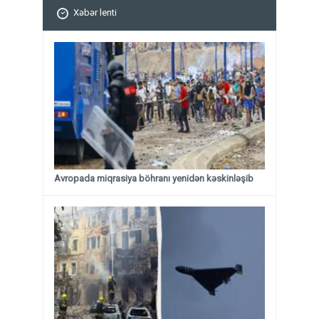
Xəbər lenti
Avropada miqrasiya böhranı yenidən kəskinləşib