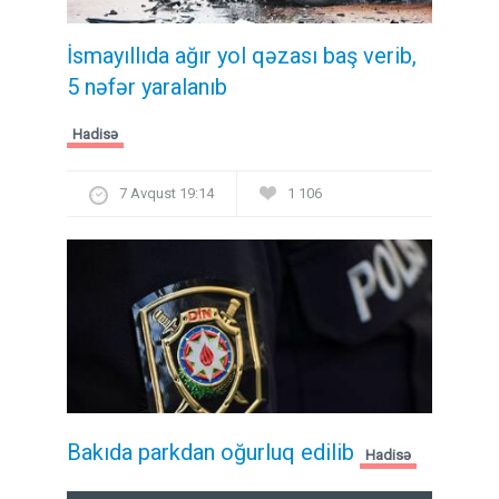
İsmayıllıda ağır yol qəzası baş verib,
5 nəfər yaralanıb
Hadisə
7 Avqust 19:14
1 106
Bakıda parkdan oğurluq edilib
Hadisə