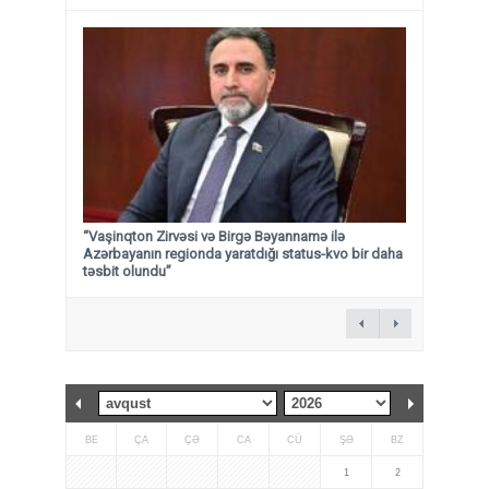
“Vaşinqton Zirvəsi və Birgə Bəyannamə ilə
Azərbayanın regionda yaratdığı status-kvo bir daha
təsbit olundu”
BE
ÇA
ÇƏ
CA
CÜ
ŞƏ
BZ
1
2