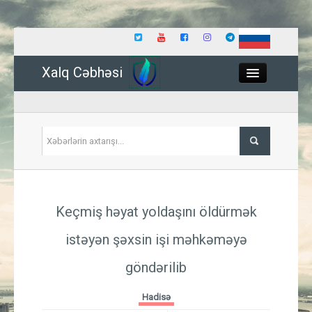
Xalq Cəbhəsi
Close
Siyasət
Keçmiş həyat yoldaşını öldürmək
İqtisadiyyat
istəyən şəxsin işi məhkəməyə
Dünya
göndərilib
Hadisə
Hadisə