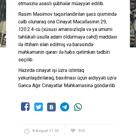
etməsinə əsaslı şübhələr müəyyən edilib.
Rasim Məsimov təqsirləndirilən şəxs qismində
cəlb olunaraq ona Cinayət Məcəlləsinin 29,
120.2.4-cü (xüsusi amansızlıqla və ya ümumi
təhlükəli üsulla adam öldürməyə cəhd) maddəsi
ilə ittiham elan edilmiş və barəsində
məhkəmənin qərarı ilə həbs qətimkan tədbiri
seçilib.
Hazırda cinayət işi üzrə istintaq
yekunlaşdırılaraq, baxılması üçün aidiyyəti üzrə
Gəncə Ağır Cinayətlər Məhkəməsinə göndərilib.
8 Avqust 11:10
910