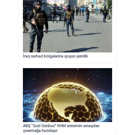
İraq sərhəd bölgələrinə qoşun yeridib
ABŞ "Qızıl Günbəz" RHM sistemini sınaqdan
çıxarmağa hazırlaşır