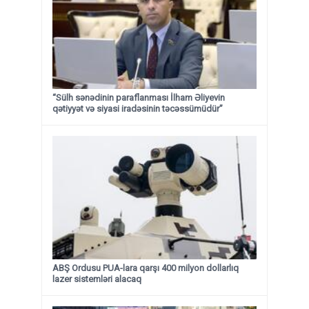
“Sülh sənədinin paraflanması İlham Əliyevin
qətiyyət və siyasi iradəsinin təcəssümüdür”
ABŞ Ordusu PUA-lara qarşı 400 milyon dollarlıq
lazer sistemləri alacaq