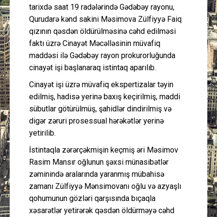
tarixdə saat 19 radələrində Gədəbəy rayonu,
Qurudarə kənd sakini Məsimova Zülfiyyə Faiq
qızının qəsdən öldürülməsinə cəhd edilməsi
faktı üzrə Cinayət Məcəlləsinin müvafiq
maddəsi ilə Gədəbəy rayon prokurorluğunda
cinayət işi başlanaraq istintaq aparılıb.
Cinayət işi üzrə müvafiq ekspertizalar təyin
edilmiş, hadisə yerinə baxış keçirilmiş, maddi
sübutlar götürülmüş, şahidlər dindirilmiş və
digər zəruri prosessual hərəkətlər yerinə
yetirilib.
İstintaqla zərərçəkmişin keçmiş əri Məsimov
Rasim Mansır oğlunun şəxsi münasibətlər
zəminində aralarında yaranmış mübahisə
zamanı Zülfiyyə Mənsimovanı oğlu və azyaşlı
qohumunun gözləri qarşısında bıçaqla
xəsarətlər yetirərək qəsdən öldürməyə cəhd