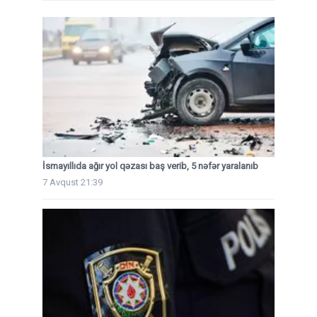
İsmayıllıda ağır yol qəzası baş verib, 5 nəfər yaralanıb
7 Avqust 21:39