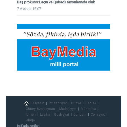
Baş prokuror Laçın və Qubadlı rayonlarında olub
7 Avqust 16:07
Siyasət
İqtisadiyyat
Dünya
Hadisə
Güney Azərbaycan
Mədəniyyət
Müsahibə
İdman
Layihə
Ədəbiyyat
Gündəm
Cəmiyyət
Əlaqə
İstifadə şərtləri