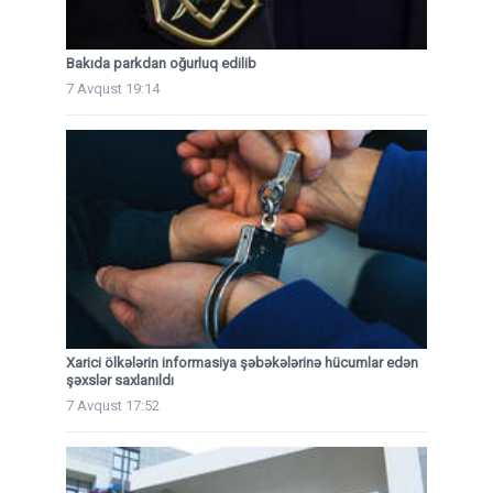
Bakıda parkdan oğurluq edilib
7 Avqust 19:14
Xarici ölkələrin informasiya şəbəkələrinə hücumlar edən
şəxslər saxlanıldı
7 Avqust 17:52