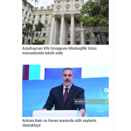
Azərbaycan XİN Sinqapuru Müstəqillik Günü
münasibətilə təbrik edib
Ankara Bakı və İrəvan arasında sülh səylərini
dəstəkləyir