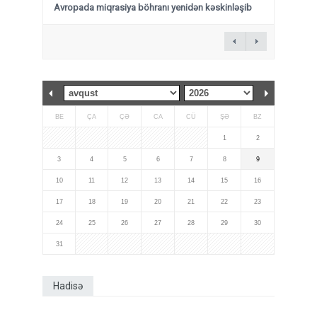
Avropada miqrasiya böhranı yenidən kəskinləşib
BE
ÇA
ÇƏ
CA
CÜ
ŞƏ
BZ
1
2
3
4
5
6
7
8
9
10
11
12
13
14
15
16
17
18
19
20
21
22
23
24
25
26
27
28
29
30
31
Hadisə