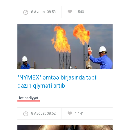
8 Avqust 08:53
1 540
"NYMEX" əmtəə birjasında təbii
qazın qiyməti artıb
İqtisadiyyat
8 Avqust 08:52
1 141