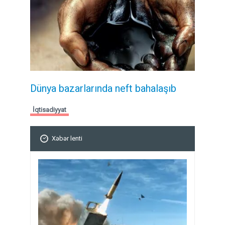
Dünya bazarlarında neft bahalaşıb
İqtisadiyyat
Xəbər lenti