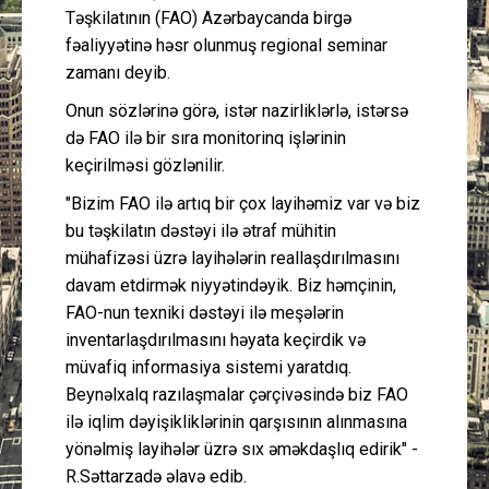
Təşkilatının (FAO) Azərbaycanda birgə
fəaliyyətinə həsr olunmuş regional seminar
zamanı deyib.
Onun sözlərinə görə, istər nazirliklərlə, istərsə
də FAO ilə bir sıra monitorinq işlərinin
keçirilməsi gözlənilir.
"Bizim FAO ilə artıq bir çox layihəmiz var və biz
bu təşkilatın dəstəyi ilə ətraf mühitin
mühafizəsi üzrə layihələrin reallaşdırılmasını
davam etdirmək niyyətindəyik. Biz həmçinin,
FAO-nun texniki dəstəyi ilə meşələrin
inventarlaşdırılmasını həyata keçirdik və
müvafiq informasiya sistemi yaratdıq.
Beynəlxalq razılaşmalar çərçivəsində biz FAO
ilə iqlim dəyişikliklərinin qarşısının alınmasına
yönəlmiş layihələr üzrə sıx əməkdaşlıq edirik" -
R.Səttarzadə əlavə edib.