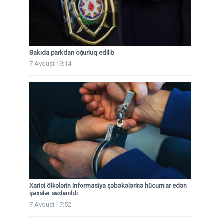
Bakıda parkdan oğurluq edilib
7 Avqust 19:14
Xarici ölkələrin informasiya şəbəkələrinə hücumlar edən
şəxslər saxlanıldı
7 Avqust 17:52