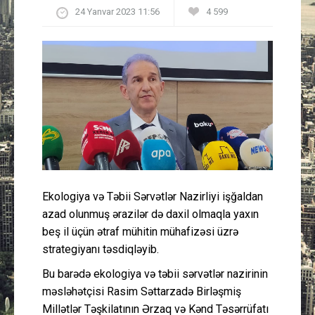
24 Yanvar 2023 11:56
4 599
Güney Azərbaycan
Mədəniyyət
Müsahibə
İdman
Layihə
Gündəm
Ekologiya və Təbii Sərvətlər Nazirliyi işğaldan
azad olunmuş ərazilər də daxil olmaqla yaxın
beş il üçün ətraf mühitin mühafizəsi üzrə
Cəmiyyət
strategiyanı təsdiqləyib.
Peşə etikası
Bu barədə ekologiya və təbii sərvətlər nazirinin
məsləhətçisi Rasim Səttarzadə Birləşmiş
Əlaqə
Millətlər Təşkilatının Ərzaq və Kənd Təsərrüfatı