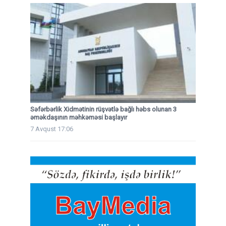
Səfərbərlik Xidmətinin rüşvətlə bağlı həbs olunan 3
əməkdaşının məhkəməsi başlayır
7 Avqust 17:06