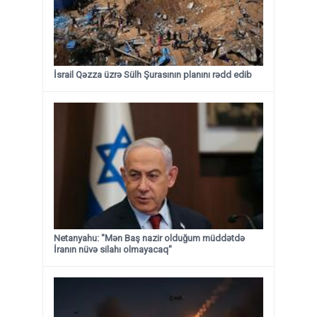
İsrail Qəzza üzrə Sülh Şurasının planını rədd edib
Netanyahu: "Mən Baş nazir olduğum müddətdə
İranın nüvə silahı olmayacaq"