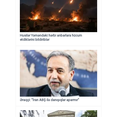
Husilər Yəməndəki hərbi anbarlara hücum
etdiklərini bildiriblər
Əraqçi: "İran ABŞ ilə danışıqlar aparmır"