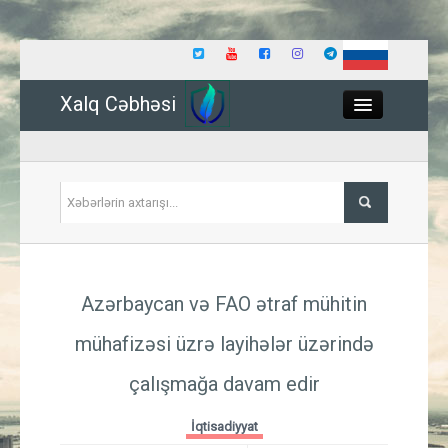
Xalq Cəbhəsi
Close
Siyasət
Azərbaycan və FAO ətraf mühitin
İqtisadiyyat
mühafizəsi üzrə layihələr üzərində
Dünya
çalışmağa davam edir
Hadisə
İqtisadiyyat