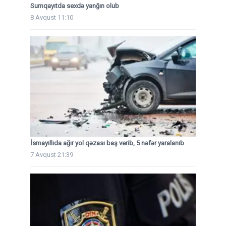
Sumqayıtda sexdə yanğın olub
8 Avqust 11:10
İsmayıllıda ağır yol qəzası baş verib, 5 nəfər yaralanıb
7 Avqust 21:39